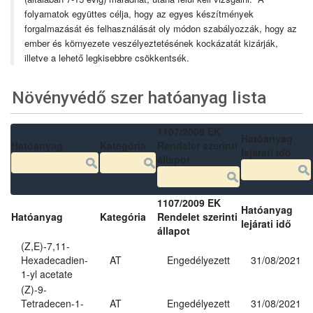
folyamatok együttes célja, hogy az egyes készítmények
forgalmazását és felhasználását oly módon szabályozzák, hogy az
ember és környezete veszélyeztetésének kockázatát kizárják,
illetve a lehető legkisebbre csökkentsék.
Növényvédő szer hatóanyag lista
1107/2009 EK
Hatóanyag
Hatóanyag
Kategória
Rendelet szerinti
lejárati idő
állapot
1107/2009 EK
Hatóanyag
Hatóanyag
Kategória
Rendelet szerinti
lejárati idő
állapot
(Z,E)-7,11-
Hexadecadien-
AT
Engedélyezett
31/08/2021
1-yl acetate
(Z)-9-
Tetradecen-1-
AT
Engedélyezett
31/08/2021