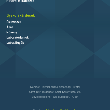
Hírlevél feliratkozás
Gyakori kérdések
Élelmiszer
Állat
Növény
Laboratóriumok
Labor/Egyéb
Nemzeti Élelmiszerlánc-biztonsági Hivatal
Cím: 1024 Budapest, Keleti Károly utca. 24.
Levelezési cím: 1525 Budapest. Pf. 30.
E-mail:
ugyfelszolgalat@nebih.gov.hu