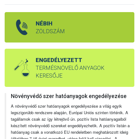
NÉBIH
ZÖLDSZÁM
ENGEDÉLYEZETT
TERMÉSNÖVELŐ ANYAGOK
KERESŐJE
Növényvédő szer hatóanyagok engedélyezése
A növényvédő szer hatóanyagok engedélyezése a világ egyik
legszigorúbb rendszere alapján, Európai Uniós szinten történik. A
tagállamok csak az így létrejövő ún. pozitív lista hatóanyagaiból
készített növényvédő szereket engedélyezhetik. A pozitív listán a
hatóanyag csak a vonatkozó EU rendeletben meghatározott ideig
(általában 7-15 évig) maradhat, utána felül kell vizsgálni. A