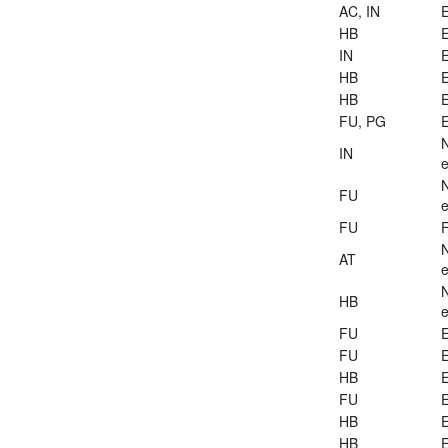
AC, IN
E
HB
E
IN
E
HB
E
HB
E
FU, PG
E
IN
e
FU
e
FU
AT
e
HB
e
FU
E
FU
E
HB
E
FU
E
HB
E
HB
E