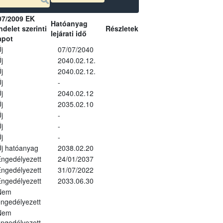
07/2009 EK
Hatóanyag
delet szerinti
Részletek
lejárati idő
apot
j
07/07/2040
j
2040.02.12.
j
2040.02.12.
j
-
j
2040.02.12
j
2035.02.10
j
-
j
-
j
-
j hatóanyag
2038.02.20
ngedélyezett
24/01/2037
ngedélyezett
31/07/2022
ngedélyezett
2033.06.30
Nem
ngedélyezett
Nem
ngedélyezett