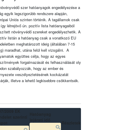
növényvédő szer hatóanyagok engedélyezése a
lág egyik legszigorúbb rendszere alapján,
rópai Uniós szinten történik. A tagállamok csak
 így létrejövő ún. pozitív lista hatóanyagaiból
szített növényvédő szereket engedélyezhetik. A
zitív listán a hatóanyag csak a vonatkozó EU
ndeletben meghatározott ideig (általában 7-15
ig) maradhat, utána felül kell vizsgálni. A
lyamatok együttes célja, hogy az egyes
szítmények forgalmazását és felhasználását oly
don szabályozzák, hogy az ember és
rnyezete veszélyeztetésének kockázatát
zárják, illetve a lehető legkisebbre csökkentsék.
07/2009 EK
Hatóanyag
delet szerinti
lejárati idő
apot
Részletek