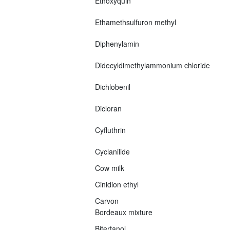
Ethoxyquin
Ethamethsulfuron methyl
Diphenylamin
Didecyldimethylammonium chloride
Dichlobenil
Dicloran
Cyfluthrin
Cyclanilide
Cow milk
Cinidion ethyl
Carvon
Bordeaux mixture
Bitertanol