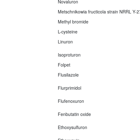
Novaluron
Metschnikowia fructicola strain NRRL Y-
Methyl bromide
L-cysteine
Linuron
Isoproturon
Folpet
Flusilazole
Flurprimidol
Flufenoxuron
Fenbutatin oxide
Ethoxysulfuron