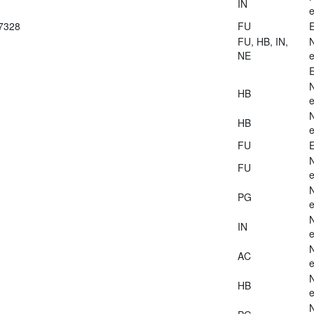
IN
e
27328
FU
E
FU, HB, IN,
NE
e
E
HB
e
HB
e
FU
E
FU
e
PG
e
IN
e
AC
e
HB
e