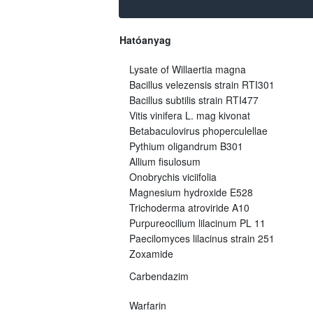
Hatóanyag
Lysate of Willaertia magna
Bacillus velezensis strain RTI301
Bacillus subtilis strain RTI477
Vitis vinifera L. mag kivonat
Betabaculovirus phoperculellae
Pythium oligandrum B301
Allium fisulosum
Onobrychis viciifolia
Magnesium hydroxide E528
Trichoderma atroviride A10
Purpureocilium lilacinum PL 11
Paecilomyces lilacinus strain 251
Zoxamide
Carbendazim
Warfarin