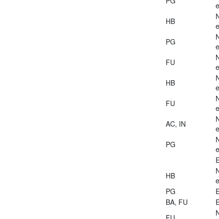
PG
e
HB
e
PG
e
FU
e
HB
e
FU
e
AC, IN
e
PG
e
E
HB
e
PG
E
BA, FU
E
FU