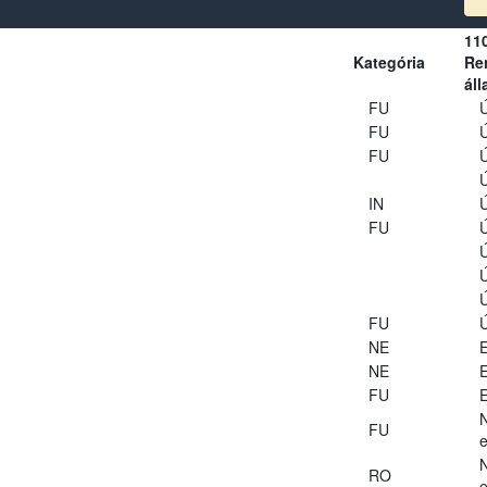
11
Kategória
Ren
áll
FU
Ú
FU
Ú
FU
Ú
Ú
IN
Ú
FU
Ú
Ú
Ú
Ú
FU
Ú
NE
E
NE
E
FU
E
FU
e
RO
e