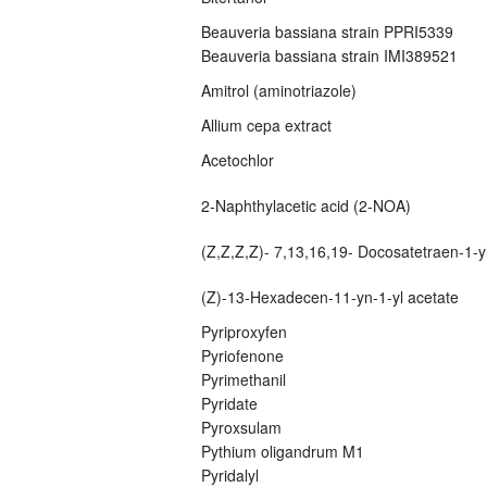
Beauveria bassiana strain PPRI5339
Beauveria bassiana strain IMI389521
Amitrol (aminotriazole)
Allium cepa extract
Acetochlor
2-Naphthylacetic acid (2-NOA)
(Z,Z,Z,Z)- 7,13,16,19- Docosatetraen-1-yl
(Z)-13-Hexadecen-11-yn-1-yl acetate
Pyriproxyfen
Pyriofenone
Pyrimethanil
Pyridate
Pyroxsulam
Pythium oligandrum M1
Pyridalyl