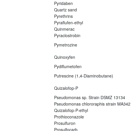
Pyridaben
Quartz sand
Pyrethrins
Pyraflufen-ethyl
Quinmerac
Pyraclostrobin
Pymetrozine
Quinoxyfen
Pydiflumetofen
Putrescine (1,4-Diaminobutane)
Quizalofop-P
Pseudomonas sp. Strain DSMZ 13134
Pseudomonas chlororaphis strain MA342
Quizalofop-P-ethyl
Prothioconazole
Prosulfuron
Prosulfocarb