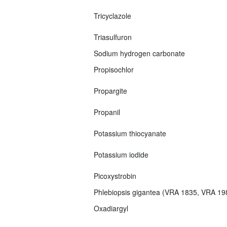
Tricyclazole
Triasulfuron
Sodium hydrogen carbonate
Propisochlor
Propargite
Propanil
Potassium thiocyanate
Potassium iodide
Picoxystrobin
Phlebiopsis gigantea (VRA 1835, VRA 1
Oxadiargyl