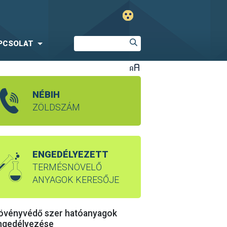
PCSOLAT
NÉBIH
ZÖLDSZÁM
ENGEDÉLYEZETT
TERMÉSNÖVELŐ
ANYAGOK KERESŐJE
övényvédő szer hatóanyagok
ngedélyezése