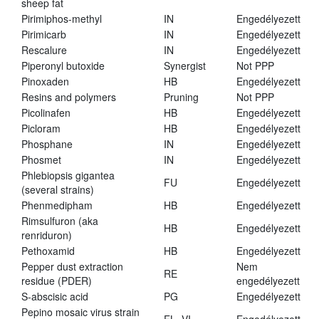
sheep fat
Pirimiphos-methyl
IN
Engedélyezett
Pirimicarb
IN
Engedélyezett
Rescalure
IN
Engedélyezett
Piperonyl butoxide
Synergist
Not PPP
Pinoxaden
HB
Engedélyezett
Resins and polymers
Pruning
Not PPP
Picolinafen
HB
Engedélyezett
Picloram
HB
Engedélyezett
Phosphane
IN
Engedélyezett
Phosmet
IN
Engedélyezett
Phlebiopsis gigantea
FU
Engedélyezett
(several strains)
Phenmedipham
HB
Engedélyezett
Rimsulfuron (aka
HB
Engedélyezett
renriduron)
Pethoxamid
HB
Engedélyezett
Pepper dust extraction
Nem
RE
residue (PDER)
engedélyezett
S-abscisic acid
PG
Engedélyezett
Pepino mosaic virus strain