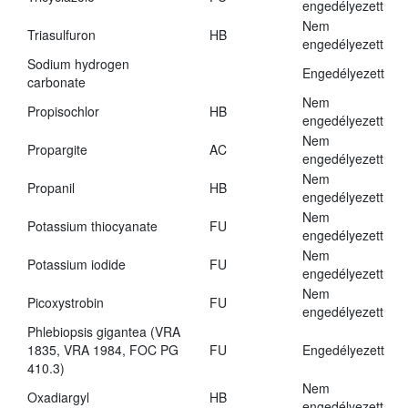
engedélyezett
Nem
Triasulfuron
HB
engedélyezett
Sodium hydrogen
Engedélyezett
carbonate
Nem
Propisochlor
HB
engedélyezett
Nem
Propargite
AC
engedélyezett
Nem
Propanil
HB
engedélyezett
Nem
Potassium thiocyanate
FU
engedélyezett
Nem
Potassium iodide
FU
engedélyezett
Nem
Picoxystrobin
FU
engedélyezett
Phlebiopsis gigantea (VRA
1835, VRA 1984, FOC PG
FU
Engedélyezett
410.3)
Nem
Oxadiargyl
HB
engedélyezett