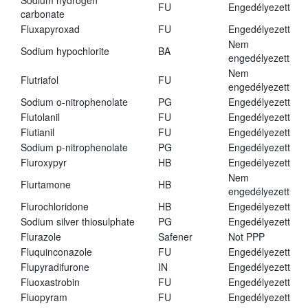
Sodium hydrogen
FU
Engedélyezett
carbonate
Fluxapyroxad
FU
Engedélyezett
Nem
Sodium hypochlorite
BA
engedélyezett
Nem
Flutriafol
FU
engedélyezett
Sodium o-nitrophenolate
PG
Engedélyezett
Flutolanil
FU
Engedélyezett
Flutianil
FU
Engedélyezett
Sodium p-nitrophenolate
PG
Engedélyezett
Fluroxypyr
HB
Engedélyezett
Nem
Flurtamone
HB
engedélyezett
Flurochloridone
HB
Engedélyezett
Sodium silver thiosulphate
PG
Engedélyezett
Flurazole
Safener
Not PPP
Fluquinconazole
FU
Engedélyezett
Flupyradifurone
IN
Engedélyezett
Fluoxastrobin
FU
Engedélyezett
Fluopyram
FU
Engedélyezett