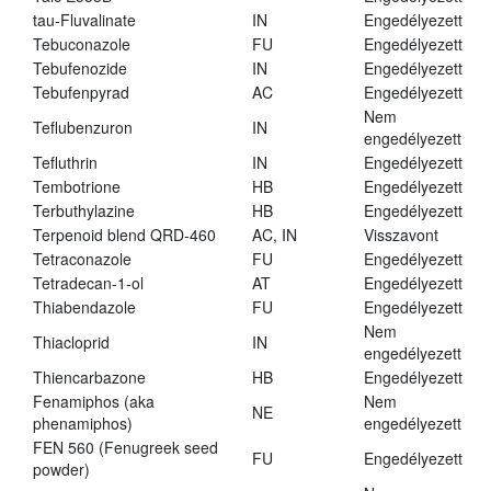
tau-Fluvalinate
IN
Engedélyezett
Tebuconazole
FU
Engedélyezett
Tebufenozide
IN
Engedélyezett
Tebufenpyrad
AC
Engedélyezett
Nem
Teflubenzuron
IN
engedélyezett
Tefluthrin
IN
Engedélyezett
Tembotrione
HB
Engedélyezett
Terbuthylazine
HB
Engedélyezett
Terpenoid blend QRD-460
AC, IN
Visszavont
Tetraconazole
FU
Engedélyezett
Tetradecan-1-ol
AT
Engedélyezett
Thiabendazole
FU
Engedélyezett
Nem
Thiacloprid
IN
engedélyezett
Thiencarbazone
HB
Engedélyezett
Fenamiphos (aka
Nem
NE
phenamiphos)
engedélyezett
FEN 560 (Fenugreek seed
FU
Engedélyezett
powder)