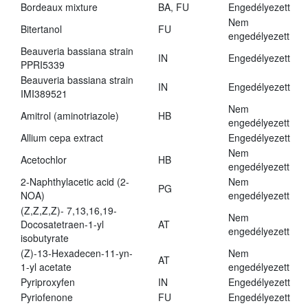
Bordeaux mixture
BA, FU
Engedélyezett
Nem
Bitertanol
FU
engedélyezett
Beauveria bassiana strain
IN
Engedélyezett
PPRI5339
Beauveria bassiana strain
IN
Engedélyezett
IMI389521
Nem
Amitrol (aminotriazole)
HB
engedélyezett
Allium cepa extract
Engedélyezett
Nem
Acetochlor
HB
engedélyezett
2-Naphthylacetic acid (2-
Nem
PG
NOA)
engedélyezett
(Z,Z,Z,Z)- 7,13,16,19-
Nem
Docosatetraen-1-yl
AT
engedélyezett
isobutyrate
(Z)-13-Hexadecen-11-yn-
Nem
AT
1-yl acetate
engedélyezett
Pyriproxyfen
IN
Engedélyezett
Pyriofenone
FU
Engedélyezett