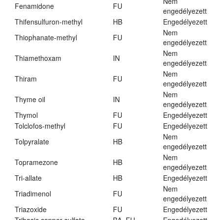
Nem
Fenamidone
FU
engedélyezett
Thifensulfuron-methyl
HB
Engedélyezett
Nem
Thiophanate-methyl
FU
engedélyezett
Nem
Thiamethoxam
IN
engedélyezett
Nem
Thiram
FU
engedélyezett
Nem
Thyme oil
IN
engedélyezett
Thymol
FU
Engedélyezett
Tolclofos-methyl
FU
Engedélyezett
Nem
Tolpyralate
HB
engedélyezett
Nem
Topramezone
HB
engedélyezett
Tri-allate
HB
Engedélyezett
Nem
Triadimenol
FU
engedélyezett
Triazoxide
FU
Engedélyezett