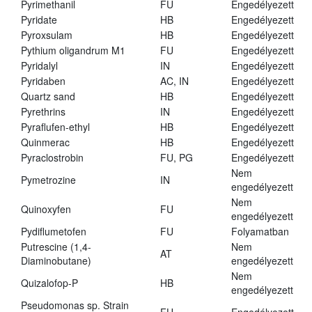
Pyrimethanil
FU
Engedélyezett
Pyridate
HB
Engedélyezett
Pyroxsulam
HB
Engedélyezett
Pythium oligandrum M1
FU
Engedélyezett
Pyridalyl
IN
Engedélyezett
Pyridaben
AC, IN
Engedélyezett
Quartz sand
HB
Engedélyezett
Pyrethrins
IN
Engedélyezett
Pyraflufen-ethyl
HB
Engedélyezett
Quinmerac
HB
Engedélyezett
Pyraclostrobin
FU, PG
Engedélyezett
Nem
Pymetrozine
IN
engedélyezett
Nem
Quinoxyfen
FU
engedélyezett
Pydiflumetofen
FU
Folyamatban
Putrescine (1,4-
Nem
AT
Diaminobutane)
engedélyezett
Nem
Quizalofop-P
HB
engedélyezett
Pseudomonas sp. Strain