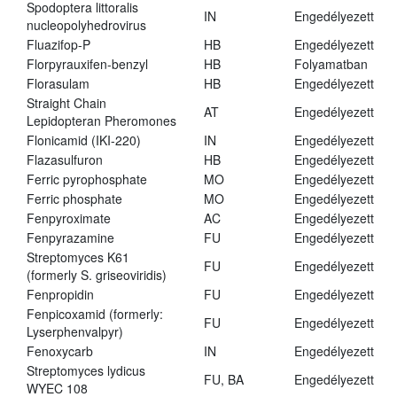
Spodoptera littoralis
IN
Engedélyezett
nucleopolyhedrovirus
Fluazifop-P
HB
Engedélyezett
Florpyrauxifen-benzyl
HB
Folyamatban
Florasulam
HB
Engedélyezett
Straight Chain
AT
Engedélyezett
Lepidopteran Pheromones
Flonicamid (IKI-220)
IN
Engedélyezett
Flazasulfuron
HB
Engedélyezett
Ferric pyrophosphate
MO
Engedélyezett
Ferric phosphate
MO
Engedélyezett
Fenpyroximate
AC
Engedélyezett
Fenpyrazamine
FU
Engedélyezett
Streptomyces K61
FU
Engedélyezett
(formerly S. griseoviridis)
Fenpropidin
FU
Engedélyezett
Fenpicoxamid (formerly:
FU
Engedélyezett
Lyserphenvalpyr)
Fenoxycarb
IN
Engedélyezett
Streptomyces lydicus
FU, BA
Engedélyezett
WYEC 108