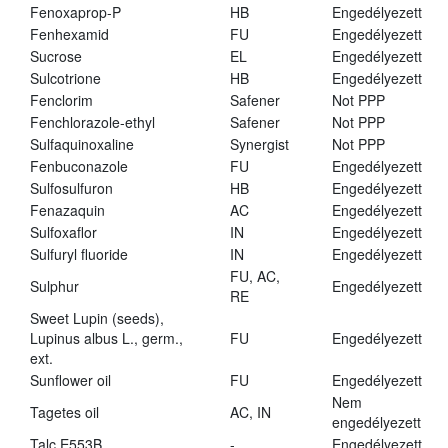
Fenoxaprop-P
HB
Engedélyezett
Fenhexamid
FU
Engedélyezett
Sucrose
EL
Engedélyezett
Sulcotrione
HB
Engedélyezett
Fenclorim
Safener
Not PPP
Fenchlorazole-ethyl
Safener
Not PPP
Sulfaquinoxaline
Synergist
Not PPP
Fenbuconazole
FU
Engedélyezett
Sulfosulfuron
HB
Engedélyezett
Fenazaquin
AC
Engedélyezett
Sulfoxaflor
IN
Engedélyezett
Sulfuryl fluoride
IN
Engedélyezett
FU, AC,
Sulphur
Engedélyezett
RE
Sweet Lupin (seeds),
Lupinus albus L., germ.,
FU
Engedélyezett
ext.
Sunflower oil
FU
Engedélyezett
Nem
Tagetes oil
AC, IN
engedélyezett
Talc E553B
-
Engedélyezett