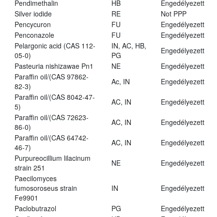
Pendimethalin
HB
Engedélyezett
Silver iodide
RE
Not PPP
Pencycuron
FU
Engedélyezett
Penconazole
FU
Engedélyezett
Pelargonic acid (CAS 112-
IN, AC, HB,
Engedélyezett
05-0)
PG
Pasteuria nishizawae Pn1
NE
Engedélyezett
Paraffin oil/(CAS 97862-
Ac, IN
Engedélyezett
82-3)
Paraffin oil/(CAS 8042-47-
AC, IN
Engedélyezett
5)
Paraffin oil/(CAS 72623-
AC, IN
Engedélyezett
86-0)
Paraffin oil/(CAS 64742-
AC, IN
Engedélyezett
46-7)
Purpureocillium lilacinum
NE
Engedélyezett
strain 251
Paecilomyces
fumosoroseus strain
IN
Engedélyezett
Fe9901
Paclobutrazol
PG
Engedélyezett