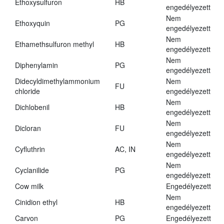
Ethoxysulfuron
HB
engedélyezett
Nem
Ethoxyquin
PG
engedélyezett
Nem
Ethamethsulfuron methyl
HB
engedélyezett
Nem
Diphenylamin
PG
engedélyezett
Didecyldimethylammonium
Nem
FU
chloride
engedélyezett
Nem
Dichlobenil
HB
engedélyezett
Nem
Dicloran
FU
engedélyezett
Nem
Cyfluthrin
AC, IN
engedélyezett
Nem
Cyclanilide
PG
engedélyezett
Cow milk
Engedélyezett
Nem
Cinidion ethyl
HB
engedélyezett
Carvon
PG
Engedélyezett