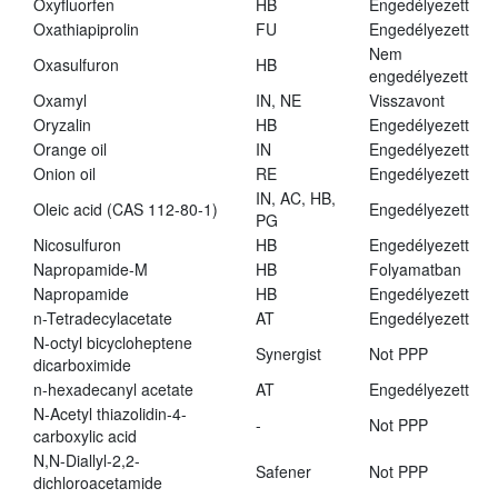
Oxyfluorfen
HB
Engedélyezett
Oxathiapiprolin
FU
Engedélyezett
Nem
Oxasulfuron
HB
engedélyezett
Oxamyl
IN, NE
Visszavont
Oryzalin
HB
Engedélyezett
Orange oil
IN
Engedélyezett
Onion oil
RE
Engedélyezett
IN, AC, HB,
Oleic acid (CAS 112-80-1)
Engedélyezett
PG
Nicosulfuron
HB
Engedélyezett
Napropamide-M
HB
Folyamatban
Napropamide
HB
Engedélyezett
n-Tetradecylacetate
AT
Engedélyezett
N-octyl bicycloheptene
Synergist
Not PPP
dicarboximide
n-hexadecanyl acetate
AT
Engedélyezett
N-Acetyl thiazolidin-4-
-
Not PPP
carboxylic acid
N,N-Diallyl-2,2-
Safener
Not PPP
dichloroacetamide