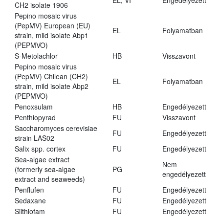
EL, VI
Engedélyezett
CH2 isolate 1906
Pepino mosaic virus
(PepMV) European (EU)
EL
Folyamatban
strain, mild isolate Abp1
(PEPMVO)
S-Metolachlor
HB
Visszavont
Pepino mosaic virus
(PepMV) Chilean (CH2)
EL
Folyamatban
strain, mild isolate Abp2
(PEPMVO)
Penoxsulam
HB
Engedélyezett
Penthiopyrad
FU
Visszavont
Saccharomyces cerevisiae
FU
Engedélyezett
strain LAS02
Salix spp. cortex
FU
Engedélyezett
Sea-algae extract
Nem
(formerly sea-algae
PG
engedélyezett
extract and seaweeds)
Penflufen
FU
Engedélyezett
Sedaxane
FU
Engedélyezett
Silthiofam
FU
Engedélyezett