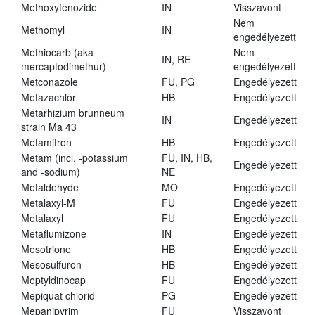
Methoxyfenozide
IN
Visszavont
Nem
Methomyl
IN
engedélyezett
Methiocarb (aka
Nem
IN, RE
mercaptodimethur)
engedélyezett
Metconazole
FU, PG
Engedélyezett
Metazachlor
HB
Engedélyezett
Metarhizium brunneum
IN
Engedélyezett
strain Ma 43
Metamitron
HB
Engedélyezett
Metam (incl. -potassium
FU, IN, HB,
Engedélyezett
and -sodium)
NE
Metaldehyde
MO
Engedélyezett
Metalaxyl-M
FU
Engedélyezett
Metalaxyl
FU
Engedélyezett
Metaflumizone
IN
Engedélyezett
Mesotrione
HB
Engedélyezett
Mesosulfuron
HB
Engedélyezett
Meptyldinocap
FU
Engedélyezett
Mepiquat chlorid
PG
Engedélyezett
Mepanipyrim
FU
Visszavont