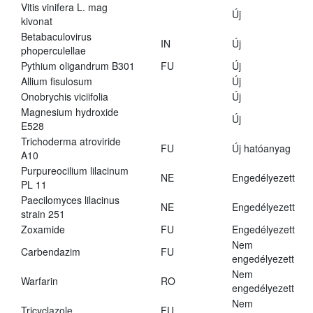
Vitis vinifera L. mag
Új
kivonat
Betabaculovirus
IN
Új
phoperculellae
Pythium oligandrum B301
FU
Új
Allium fisulosum
Új
Onobrychis viciifolia
Új
Magnesium hydroxide
Új
E528
Trichoderma atroviride
FU
Új hatóanyag
A10
Purpureocilium lilacinum
NE
Engedélyezett
PL 11
Paecilomyces lilacinus
NE
Engedélyezett
strain 251
Zoxamide
FU
Engedélyezett
Nem
Carbendazim
FU
engedélyezett
Nem
Warfarin
RO
engedélyezett
Nem
Tricyclazole
FU