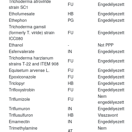
Trichoderma atroviride
FU
Engedélyezett
strain SC1
Ethofumesate
HB
Engedélyezett
Ethephon
PG
Engedélyezett
Trichoderma gamsii
(formerly T. viride) strain
FU
Engedélyezett
ICC080
Ethanol
-
Not PPP
Esfenvalerate
IN
Engedélyezett
Trichoderma harzianum
FU
Engedélyezett
strains T-22 and ITEM 908
Equisetum arvense L.
FU
Engedélyezett
Epoxiconazole
FU
Engedélyezett
Triclopyr
HB
Engedélyezett
Trifloxystrobin
FU
Engedélyezett
Nem
Triflumizole
FU
engedélyezett
Triflumuron
IN
Engedélyezett
Triflusulfuron
HB
Visszavont
Emamectin
IN
Engedélyezett
Trimethylamine
Nem
AT