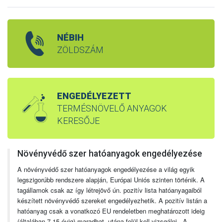
NÉBIH
ZÖLDSZÁM
ENGEDÉLYEZETT
TERMÉSNÖVELŐ ANYAGOK
KERESŐJE
Növényvédő szer hatóanyagok engedélyezése
A növényvédő szer hatóanyagok engedélyezése a világ egyik
legszigorúbb rendszere alapján, Európai Uniós szinten történik. A
tagállamok csak az így létrejövő ún. pozitív lista hatóanyagaiból
készített növényvédő szereket engedélyezhetik. A pozitív listán a
hatóanyag csak a vonatkozó EU rendeletben meghatározott ideig
(általában 7-15 évig) maradhat, utána felül kell vizsgálni. A