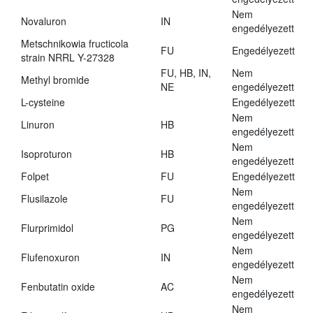
Nem
Novaluron
IN
engedélyezett
Metschnikowia fructicola
FU
Engedélyezett
strain NRRL Y-27328
FU, HB, IN,
Nem
Methyl bromide
NE
engedélyezett
L-cysteine
Engedélyezett
Nem
Linuron
HB
engedélyezett
Nem
Isoproturon
HB
engedélyezett
Folpet
FU
Engedélyezett
Nem
Flusilazole
FU
engedélyezett
Nem
Flurprimidol
PG
engedélyezett
Nem
Flufenoxuron
IN
engedélyezett
Nem
Fenbutatin oxide
AC
engedélyezett
Nem