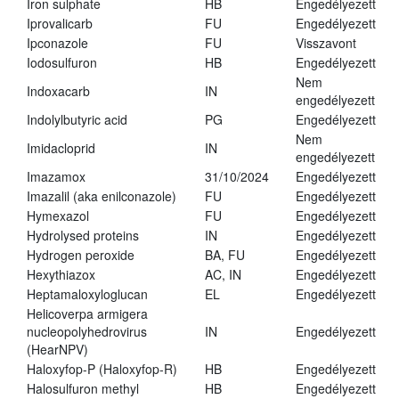
Iron sulphate
HB
Engedélyezett
Iprovalicarb
FU
Engedélyezett
Ipconazole
FU
Visszavont
Iodosulfuron
HB
Engedélyezett
Nem
Indoxacarb
IN
engedélyezett
Indolylbutyric acid
PG
Engedélyezett
Nem
Imidacloprid
IN
engedélyezett
Imazamox
31/10/2024
Engedélyezett
Imazalil (aka enilconazole)
FU
Engedélyezett
Hymexazol
FU
Engedélyezett
Hydrolysed proteins
IN
Engedélyezett
Hydrogen peroxide
BA, FU
Engedélyezett
Hexythiazox
AC, IN
Engedélyezett
Heptamaloxyloglucan
EL
Engedélyezett
Helicoverpa armigera
nucleopolyhedrovirus
IN
Engedélyezett
(HearNPV)
Haloxyfop-P (Haloxyfop-R)
HB
Engedélyezett
Halosulfuron methyl
HB
Engedélyezett