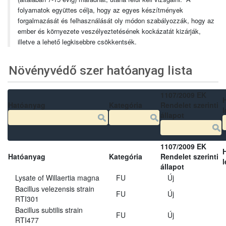
folyamatok együttes célja, hogy az egyes készítmények
forgalmazását és felhasználását oly módon szabályozzák, hogy az
ember és környezete veszélyeztetésének kockázatát kizárják,
illetve a lehető legkisebbre csökkentsék.
Növényvédő szer hatóanyag lista
1107/2009 EK
Hatóanyag
Kategória
Rendelet szerinti
l
állapot
1107/2009 EK
Hatóanyag
Kategória
Rendelet szerinti
l
állapot
Lysate of Willaertia magna
FU
Új
Bacillus velezensis strain
FU
Új
RTI301
Bacillus subtilis strain
FU
Új
RTI477