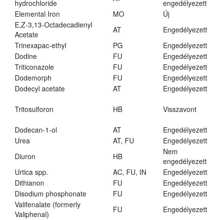
hydrochloride
engedélyezett
Elemental Iron
MO
Új
E,Z-3,13-Octadecadienyl
AT
Engedélyezett
Acetate
Trinexapac-ethyl
PG
Engedélyezett
Dodine
FU
Engedélyezett
Triticonazole
FU
Engedélyezett
Dodemorph
FU
Engedélyezett
Dodecyl acetate
AT
Engedélyezett
Tritosulforon
HB
Visszavont
Dodecan-1-ol
AT
Engedélyezett
Urea
AT, FU
Engedélyezett
Nem
Diuron
HB
engedélyezett
Urtica spp.
AC, FU, IN
Engedélyezett
Dithianon
FU
Engedélyezett
Disodium phosphonate
FU
Engedélyezett
Valifenalate (formerly
FU
Engedélyezett
Valiphenal)