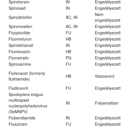
Spinetoram
IN
Engedélyezett
Spinosad
IN
Engedélyezett
Nem
Spirodiclofen
AC, IN
engedélyezett
Spiromesifen
AC, IN
Engedélyezett
Fluopicolide
FU
Engedélyezett
Fluometuron
HB
Engedélyezett
Spirotetramat
IN
Engedélyezett
Flumioxazin
HB
Engedélyezett
Flumetralin
PG
Engedélyezett
Spiroxamine
FU
Engedélyezett
Flufenacet (formerly
HB
Visszavont
fluthiamide)
Fludioxonil
FU
Engedélyezett
Spodoptera exigua
multicapsid
IN
Folyamatban
nucleopolyhedorvirus
(SeMNPV)
Flubendiamide
IN
Engedélyezett
Fluazinam
FU
Engedélyezett