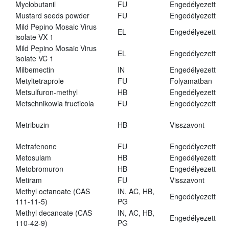
Myclobutanil
FU
Engedélyezett
Mustard seeds powder
FU
Engedélyezett
Mild Pepino Mosaic Virus
EL
Engedélyezett
isolate VX 1
Mild Pepino Mosaic Virus
EL
Engedélyezett
isolate VC 1
Milbemectin
IN
Engedélyezett
Metyltetraprole
FU
Folyamatban
Metsulfuron-methyl
HB
Engedélyezett
Metschnikowia fructicola
FU
Engedélyezett
Metribuzin
HB
Visszavont
Metrafenone
FU
Engedélyezett
Metosulam
HB
Engedélyezett
Metobromuron
HB
Engedélyezett
Metiram
FU
Visszavont
Methyl octanoate (CAS
IN, AC, HB,
Engedélyezett
111-11-5)
PG
Methyl decanoate (CAS
IN, AC, HB,
Engedélyezett
110-42-9)
PG