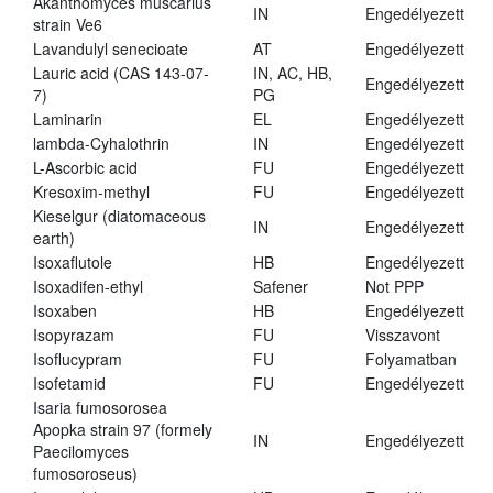
Akanthomyces muscarius
IN
Engedélyezett
strain Ve6
Lavandulyl senecioate
AT
Engedélyezett
Lauric acid (CAS 143-07-
IN, AC, HB,
Engedélyezett
7)
PG
Laminarin
EL
Engedélyezett
lambda-Cyhalothrin
IN
Engedélyezett
L-Ascorbic acid
FU
Engedélyezett
Kresoxim-methyl
FU
Engedélyezett
Kieselgur (diatomaceous
IN
Engedélyezett
earth)
Isoxaflutole
HB
Engedélyezett
Isoxadifen-ethyl
Safener
Not PPP
Isoxaben
HB
Engedélyezett
Isopyrazam
FU
Visszavont
Isoflucypram
FU
Folyamatban
Isofetamid
FU
Engedélyezett
Isaria fumosorosea
Apopka strain 97 (formely
IN
Engedélyezett
Paecilomyces
fumosoroseus)