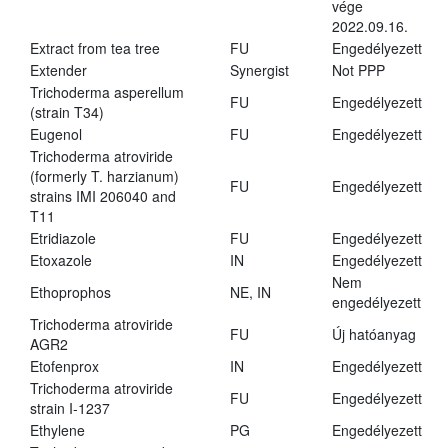
vége
2022.09.16.
Extract from tea tree
FU
Engedélyezett
Extender
Synergist
Not PPP
Trichoderma asperellum
FU
Engedélyezett
(strain T34)
Eugenol
FU
Engedélyezett
Trichoderma atroviride
(formerly T. harzianum)
FU
Engedélyezett
strains IMI 206040 and
T11
Etridiazole
FU
Engedélyezett
Etoxazole
IN
Engedélyezett
Nem
Ethoprophos
NE, IN
engedélyezett
Trichoderma atroviride
FU
Új hatóanyag
AGR2
Etofenprox
IN
Engedélyezett
Trichoderma atroviride
FU
Engedélyezett
strain I-1237
Ethylene
PG
Engedélyezett