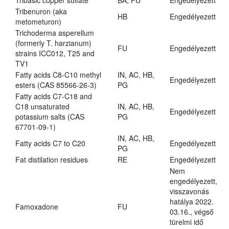
Tribasic copper sulfate
BA, FU
Engedélyezett
Tribenuron (aka
HB
Engedélyezett
metometuron)
Trichoderma asperellum
(formerly T. harzianum)
FU
Engedélyezett
strains ICC012, T25 and
TV1
Fatty acids C8-C10 methyl
IN, AC, HB,
Engedélyezett
esters (CAS 85566-26-3)
PG
Fatty acids C7-C18 and
C18 unsaturated
IN, AC, HB,
Engedélyezett
potassium salts (CAS
PG
67701-09-1)
IN, AC, HB,
Fatty acids C7 to C20
Engedélyezett
PG
Fat distilation residues
RE
Engedélyezett
Nem
engedélyezett,
visszavonás
hatálya 2022.
Famoxadone
FU
03.16., végső
türelmi idő