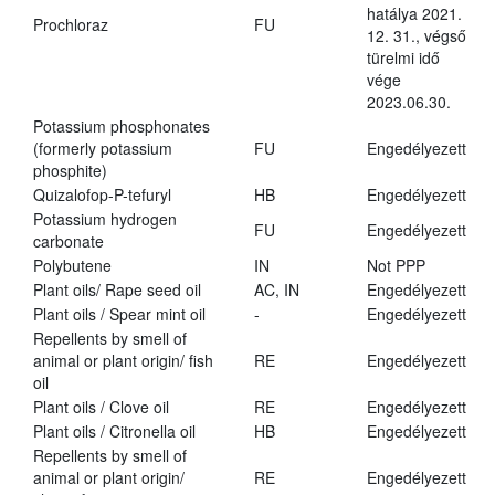
hatálya 2021.
Prochloraz
FU
12. 31., végső
türelmi idő
vége
2023.06.30.
Potassium phosphonates
(formerly potassium
FU
Engedélyezett
phosphite)
Quizalofop-P-tefuryl
HB
Engedélyezett
Potassium hydrogen
FU
Engedélyezett
carbonate
Polybutene
IN
Not PPP
Plant oils/ Rape seed oil
AC, IN
Engedélyezett
Plant oils / Spear mint oil
-
Engedélyezett
Repellents by smell of
animal or plant origin/ fish
RE
Engedélyezett
oil
Plant oils / Clove oil
RE
Engedélyezett
Plant oils / Citronella oil
HB
Engedélyezett
Repellents by smell of
animal or plant origin/
RE
Engedélyezett