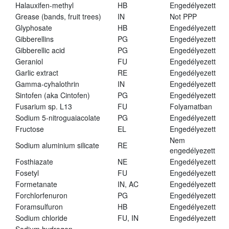
Halauxifen-methyl
HB
Engedélyezett
Grease (bands, fruit trees)
IN
Not PPP
Glyphosate
HB
Engedélyezett
Gibberellins
PG
Engedélyezett
Gibberellic acid
PG
Engedélyezett
Geraniol
FU
Engedélyezett
Garlic extract
RE
Engedélyezett
Gamma-cyhalothrin
IN
Engedélyezett
Sintofen (aka Cintofen)
PG
Engedélyezett
Fusarium sp. L13
FU
Folyamatban
Sodium 5-nitroguaiacolate
PG
Engedélyezett
Fructose
EL
Engedélyezett
Nem
Sodium aluminium silicate
RE
engedélyezett
Fosthiazate
NE
Engedélyezett
Fosetyl
FU
Engedélyezett
Formetanate
IN, AC
Engedélyezett
Forchlorfenuron
PG
Engedélyezett
Foramsulfuron
HB
Engedélyezett
Sodium chloride
FU, IN
Engedélyezett