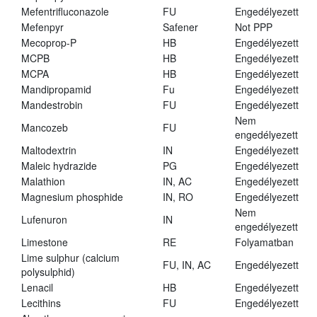
Mefentrifluconazole
FU
Engedélyezett
Mefenpyr
Safener
Not PPP
Mecoprop-P
HB
Engedélyezett
MCPB
HB
Engedélyezett
MCPA
HB
Engedélyezett
Mandipropamid
Fu
Engedélyezett
Mandestrobin
FU
Engedélyezett
Nem
Mancozeb
FU
engedélyezett
Maltodextrin
IN
Engedélyezett
Maleic hydrazide
PG
Engedélyezett
Malathion
IN, AC
Engedélyezett
Magnesium phosphide
IN, RO
Engedélyezett
Nem
Lufenuron
IN
engedélyezett
Limestone
RE
Folyamatban
Lime sulphur (calcium
FU, IN, AC
Engedélyezett
polysulphid)
Lenacil
HB
Engedélyezett
Lecithins
FU
Engedélyezett