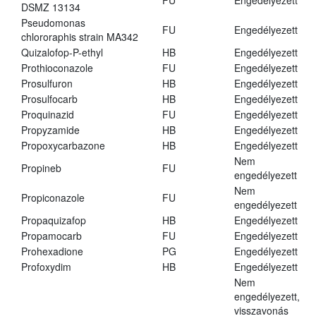
FU
Engedélyezett
DSMZ 13134
Pseudomonas
FU
Engedélyezett
chlororaphis strain MA342
Quizalofop-P-ethyl
HB
Engedélyezett
Prothioconazole
FU
Engedélyezett
Prosulfuron
HB
Engedélyezett
Prosulfocarb
HB
Engedélyezett
Proquinazid
FU
Engedélyezett
Propyzamide
HB
Engedélyezett
Propoxycarbazone
HB
Engedélyezett
Nem
Propineb
FU
engedélyezett
Nem
Propiconazole
FU
engedélyezett
Propaquizafop
HB
Engedélyezett
Propamocarb
FU
Engedélyezett
Prohexadione
PG
Engedélyezett
Profoxydim
HB
Engedélyezett
Nem
engedélyezett,
visszavonás