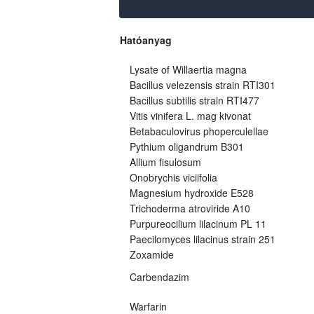
Hatóanyag
Lysate of Willaertia magna
Bacillus velezensis strain RTI301
Bacillus subtilis strain RTI477
Vitis vinifera L. mag kivonat
Betabaculovirus phoperculellae
Pythium oligandrum B301
Allium fisulosum
Onobrychis viciifolia
Magnesium hydroxide E528
Trichoderma atroviride A10
Purpureocilium lilacinum PL 11
Paecilomyces lilacinus strain 251
Zoxamide
Carbendazim
Warfarin