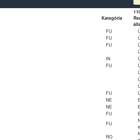
11
Kategória
Ren
áll
FU
Ú
FU
Ú
FU
Ú
Ú
IN
Ú
FU
Ú
Ú
Ú
Ú
FU
Ú
NE
E
NE
E
FU
E
FU
e
RO
e