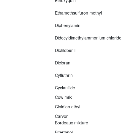
Ethoxyquin
Ethamethsulfuron methyl
Diphenylamin
Didecyldimethylammonium chloride
Dichlobenil
Dicloran
Cyfluthrin
Cyclanilide
Cow milk
Cinidion ethyl
Carvon
Bordeaux mixture
Bitertanol