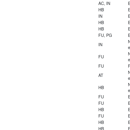
AC, IN
E
HB
E
IN
E
HB
E
HB
E
FU, PG
E
IN
e
FU
e
FU
AT
e
HB
e
FU
E
FU
E
HB
E
FU
E
HB
E
HB
E