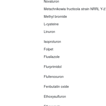
Novaluron
Metschnikowia fructicola strain NRRL Y-
Methyl bromide
L-cysteine
Linuron
Isoproturon
Folpet
Flusilazole
Flurprimidol
Flufenoxuron
Fenbutatin oxide
Ethoxysulfuron