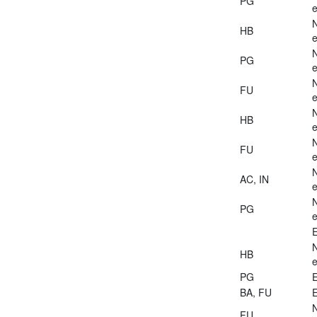
PG
e
HB
e
PG
e
FU
e
HB
e
FU
e
AC, IN
e
PG
e
E
HB
e
PG
E
BA, FU
E
FU