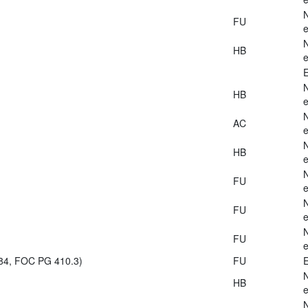
FU
e
HB
e
E
HB
e
AC
e
HB
e
FU
e
FU
e
FU
e
984, FOC PG 410.3)
FU
E
HB
e