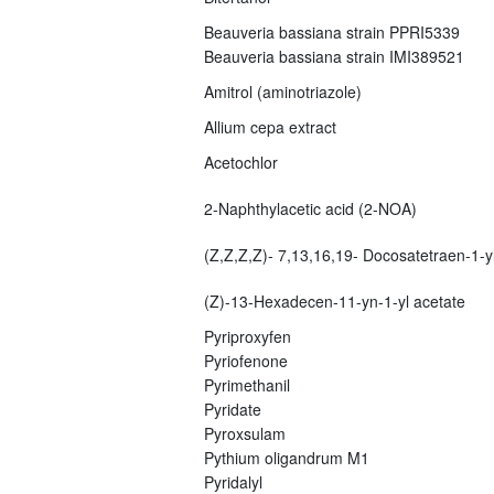
Beauveria bassiana strain PPRI5339
Beauveria bassiana strain IMI389521
Amitrol (aminotriazole)
Allium cepa extract
Acetochlor
2-Naphthylacetic acid (2-NOA)
(Z,Z,Z,Z)- 7,13,16,19- Docosatetraen-1-yl
(Z)-13-Hexadecen-11-yn-1-yl acetate
Pyriproxyfen
Pyriofenone
Pyrimethanil
Pyridate
Pyroxsulam
Pythium oligandrum M1
Pyridalyl