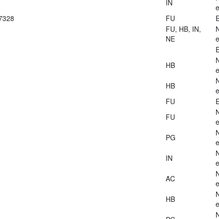
IN
e
27328
FU
E
FU, HB, IN,
NE
e
E
HB
e
HB
e
FU
E
FU
e
PG
e
IN
e
AC
e
HB
e