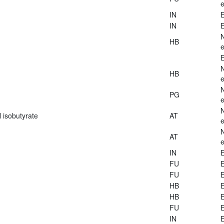
e
IN
E
IN
E
HB
e
E
HB
e
PG
e
 isobutyrate
AT
e
AT
e
IN
E
FU
E
FU
E
HB
E
HB
E
FU
E
IN
E