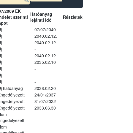
07/2009 EK
Hatóanyag
delet szerinti
Részletek
lejárati idő
apot
j
07/07/2040
j
2040.02.12.
j
2040.02.12.
j
-
j
2040.02.12
j
2035.02.10
j
-
j
-
j
-
j hatóanyag
2038.02.20
ngedélyezett
24/01/2037
ngedélyezett
31/07/2022
ngedélyezett
2033.06.30
Nem
ngedélyezett
Nem
ngedélyezett