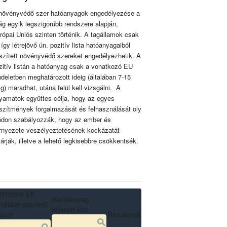
növényvédő szer hatóanyagok engedélyezése a
lág egyik legszigorúbb rendszere alapján,
rópai Uniós szinten történik. A tagállamok csak
 így létrejövő ún. pozitív lista hatóanyagaiból
szített növényvédő szereket engedélyezhetik. A
zitív listán a hatóanyag csak a vonatkozó EU
ndeletben meghatározott ideig (általában 7-15
ig) maradhat, utána felül kell vizsgálni. A
lyamatok együttes célja, hogy az egyes
szítmények forgalmazását és felhasználását oly
don szabályozzák, hogy az ember és
rnyezete veszélyeztetésének kockázatát
zárják, illetve a lehető legkisebbre csökkentsék.
07/2009 EK
Hatóanyag
delet szerinti
lejárati idő
apot
Részletek