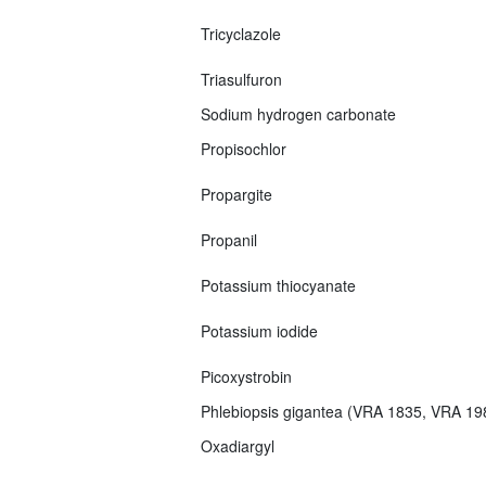
Tricyclazole
Triasulfuron
Sodium hydrogen carbonate
Propisochlor
Propargite
Propanil
Potassium thiocyanate
Potassium iodide
Picoxystrobin
Phlebiopsis gigantea (VRA 1835, VRA 1
Oxadiargyl