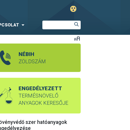
PCSOLAT
NÉBIH
ZÖLDSZÁM
ENGEDÉLYEZETT
TERMÉSNÖVELŐ
ANYAGOK KERESŐJE
övényvédő szer hatóanyagok
ngedélyezése