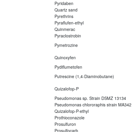
Pyridaben
Quartz sand
Pyrethrins
Pyraflufen-ethyl
Quinmerac
Pyraclostrobin
Pymetrozine
Quinoxyfen
Pydiflumetofen
Putrescine (1,4-Diaminobutane)
Quizalofop-P
Pseudomonas sp. Strain DSMZ 13134
Pseudomonas chlororaphis strain MA342
Quizalofop-P-ethyl
Prothioconazole
Prosulfuron
Prosulfocarb