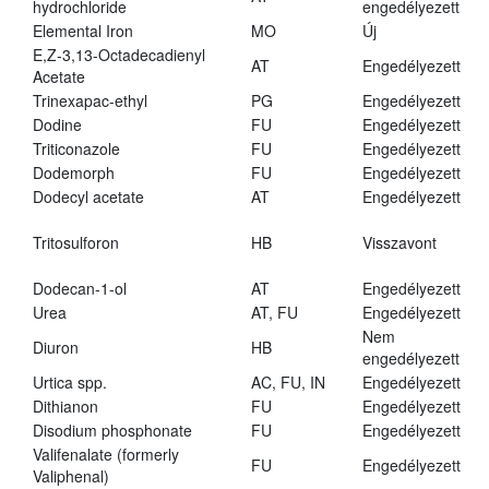
hydrochloride
engedélyezett
Elemental Iron
MO
Új
E,Z-3,13-Octadecadienyl
AT
Engedélyezett
Acetate
Trinexapac-ethyl
PG
Engedélyezett
Dodine
FU
Engedélyezett
Triticonazole
FU
Engedélyezett
Dodemorph
FU
Engedélyezett
Dodecyl acetate
AT
Engedélyezett
Tritosulforon
HB
Visszavont
Dodecan-1-ol
AT
Engedélyezett
Urea
AT, FU
Engedélyezett
Nem
Diuron
HB
engedélyezett
Urtica spp.
AC, FU, IN
Engedélyezett
Dithianon
FU
Engedélyezett
Disodium phosphonate
FU
Engedélyezett
Valifenalate (formerly
FU
Engedélyezett
Valiphenal)