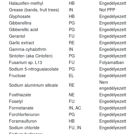
Halauxifen-methyl
HB
Engedélyezett
Grease (bands, fruit trees)
IN
Not PPP
Glyphosate
HB
Engedélyezett
Gibberellins
PG
Engedélyezett
Gibberellic acid
PG
Engedélyezett
Geraniol
FU
Engedélyezett
Garlic extract
RE
Engedélyezett
Gamma-cyhalothrin
IN
Engedélyezett
Sintofen (aka Cintofen)
PG
Engedélyezett
Fusarium sp. L13
FU
Folyamatban
Sodium 5-nitroguaiacolate
PG
Engedélyezett
Fructose
EL
Engedélyezett
Nem
Sodium aluminium silicate
RE
engedélyezett
Fosthiazate
NE
Engedélyezett
Fosetyl
FU
Engedélyezett
Formetanate
IN, AC
Engedélyezett
Forchlorfenuron
PG
Engedélyezett
Foramsulfuron
HB
Engedélyezett
Sodium chloride
FU, IN
Engedélyezett