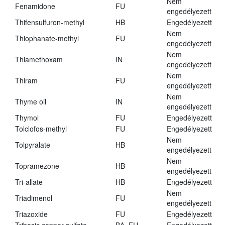
Nem
Fenamidone
FU
engedélyezett
Thifensulfuron-methyl
HB
Engedélyezett
Nem
Thiophanate-methyl
FU
engedélyezett
Nem
Thiamethoxam
IN
engedélyezett
Nem
Thiram
FU
engedélyezett
Nem
Thyme oil
IN
engedélyezett
Thymol
FU
Engedélyezett
Tolclofos-methyl
FU
Engedélyezett
Nem
Tolpyralate
HB
engedélyezett
Nem
Topramezone
HB
engedélyezett
Tri-allate
HB
Engedélyezett
Nem
Triadimenol
FU
engedélyezett
Triazoxide
FU
Engedélyezett