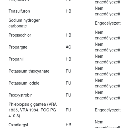
engedélyezett
Nem
Triasulfuron
HB
engedélyezett
Sodium hydrogen
Engedélyezett
carbonate
Nem
Propisochlor
HB
engedélyezett
Nem
Propargite
AC
engedélyezett
Nem
Propanil
HB
engedélyezett
Nem
Potassium thiocyanate
FU
engedélyezett
Nem
Potassium iodide
FU
engedélyezett
Nem
Picoxystrobin
FU
engedélyezett
Phlebiopsis gigantea (VRA
1835, VRA 1984, FOC PG
FU
Engedélyezett
410.3)
Nem
Oxadiargyl
HB
engedélyezett