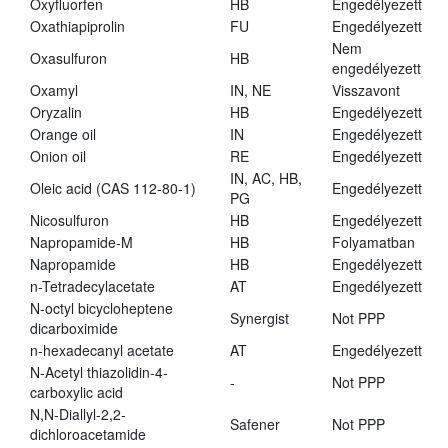
Oxyfluorfen
HB
Engedélyezett
Oxathiapiprolin
FU
Engedélyezett
Nem
Oxasulfuron
HB
engedélyezett
Oxamyl
IN, NE
Visszavont
Oryzalin
HB
Engedélyezett
Orange oil
IN
Engedélyezett
Onion oil
RE
Engedélyezett
IN, AC, HB,
Oleic acid (CAS 112-80-1)
Engedélyezett
PG
Nicosulfuron
HB
Engedélyezett
Napropamide-M
HB
Folyamatban
Napropamide
HB
Engedélyezett
n-Tetradecylacetate
AT
Engedélyezett
N-octyl bicycloheptene
Synergist
Not PPP
dicarboximide
n-hexadecanyl acetate
AT
Engedélyezett
N-Acetyl thiazolidin-4-
-
Not PPP
carboxylic acid
N,N-Diallyl-2,2-
Safener
Not PPP
dichloroacetamide