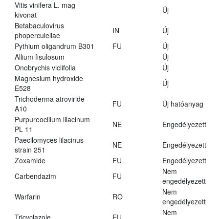
Vitis vinifera L. mag
Új
kivonat
Betabaculovirus
IN
Új
phoperculellae
Pythium oligandrum B301
FU
Új
Allium fisulosum
Új
Onobrychis viciifolia
Új
Magnesium hydroxide
Új
E528
Trichoderma atroviride
FU
Új hatóanyag
A10
Purpureocilium lilacinum
NE
Engedélyezett
PL 11
Paecilomyces lilacinus
NE
Engedélyezett
strain 251
Zoxamide
FU
Engedélyezett
Nem
Carbendazim
FU
engedélyezett
Nem
Warfarin
RO
engedélyezett
Nem
Tricyclazole
FU