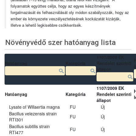
folyamatok együttes célja, hogy az egyes készítmények
forgalmazását és felhasználását oly módon szabályozzák, hogy az
ember és környezete veszélyeztetésének kockázatát kizárják,
illetve a lehető legkisebbre csökkentsék.
Növényvédő szer hatóanyag lista
1107/2009 EK
Hatóanyag
Kategória
Rendelet szerinti
l
állapot
1107/2009 EK
Hatóanyag
Kategória
Rendelet szerinti
l
állapot
Lysate of Willaertia magna
FU
Új
Bacillus velezensis strain
FU
Új
RTI301
Bacillus subtilis strain
FU
Új
RTI477