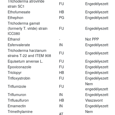
Trichoderma atroviride
FU
Engedélyezett
strain SC1
Ethofumesate
HB
Engedélyezett
Ethephon
PG
Engedélyezett
Trichoderma gamsii
(formerly T. viride) strain
FU
Engedélyezett
ICC080
Ethanol
-
Not PPP
Esfenvalerate
IN
Engedélyezett
Trichoderma harzianum
FU
Engedélyezett
strains T-22 and ITEM 908
Equisetum arvense L.
FU
Engedélyezett
Epoxiconazole
FU
Engedélyezett
Triclopyr
HB
Engedélyezett
Trifloxystrobin
FU
Engedélyezett
Nem
Triflumizole
FU
engedélyezett
Triflumuron
IN
Engedélyezett
Triflusulfuron
HB
Visszavont
Emamectin
IN
Engedélyezett
Trimethylamine
Nem
AT