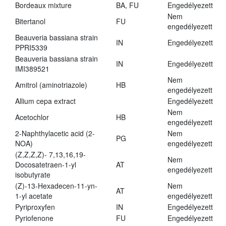
Bordeaux mixture
BA, FU
Engedélyezett
Nem
Bitertanol
FU
engedélyezett
Beauveria bassiana strain
IN
Engedélyezett
PPRI5339
Beauveria bassiana strain
IN
Engedélyezett
IMI389521
Nem
Amitrol (aminotriazole)
HB
engedélyezett
Allium cepa extract
Engedélyezett
Nem
Acetochlor
HB
engedélyezett
2-Naphthylacetic acid (2-
Nem
PG
NOA)
engedélyezett
(Z,Z,Z,Z)- 7,13,16,19-
Nem
Docosatetraen-1-yl
AT
engedélyezett
isobutyrate
(Z)-13-Hexadecen-11-yn-
Nem
AT
1-yl acetate
engedélyezett
Pyriproxyfen
IN
Engedélyezett
Pyriofenone
FU
Engedélyezett