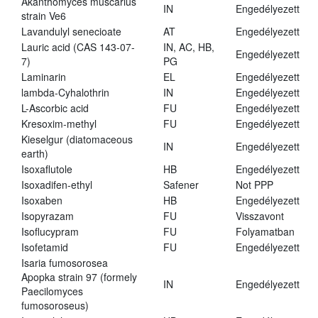
Akanthomyces muscarius
IN
Engedélyezett
strain Ve6
Lavandulyl senecioate
AT
Engedélyezett
Lauric acid (CAS 143-07-
IN, AC, HB,
Engedélyezett
7)
PG
Laminarin
EL
Engedélyezett
lambda-Cyhalothrin
IN
Engedélyezett
L-Ascorbic acid
FU
Engedélyezett
Kresoxim-methyl
FU
Engedélyezett
Kieselgur (diatomaceous
IN
Engedélyezett
earth)
Isoxaflutole
HB
Engedélyezett
Isoxadifen-ethyl
Safener
Not PPP
Isoxaben
HB
Engedélyezett
Isopyrazam
FU
Visszavont
Isoflucypram
FU
Folyamatban
Isofetamid
FU
Engedélyezett
Isaria fumosorosea
Apopka strain 97 (formely
IN
Engedélyezett
Paecilomyces
fumosoroseus)