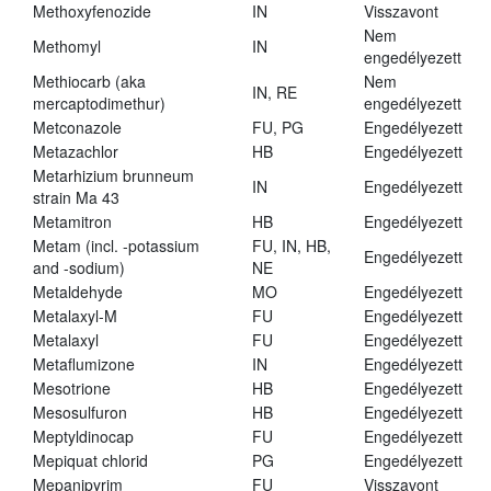
Methoxyfenozide
IN
Visszavont
Nem
Methomyl
IN
engedélyezett
Methiocarb (aka
Nem
IN, RE
mercaptodimethur)
engedélyezett
Metconazole
FU, PG
Engedélyezett
Metazachlor
HB
Engedélyezett
Metarhizium brunneum
IN
Engedélyezett
strain Ma 43
Metamitron
HB
Engedélyezett
Metam (incl. -potassium
FU, IN, HB,
Engedélyezett
and -sodium)
NE
Metaldehyde
MO
Engedélyezett
Metalaxyl-M
FU
Engedélyezett
Metalaxyl
FU
Engedélyezett
Metaflumizone
IN
Engedélyezett
Mesotrione
HB
Engedélyezett
Mesosulfuron
HB
Engedélyezett
Meptyldinocap
FU
Engedélyezett
Mepiquat chlorid
PG
Engedélyezett
Mepanipyrim
FU
Visszavont