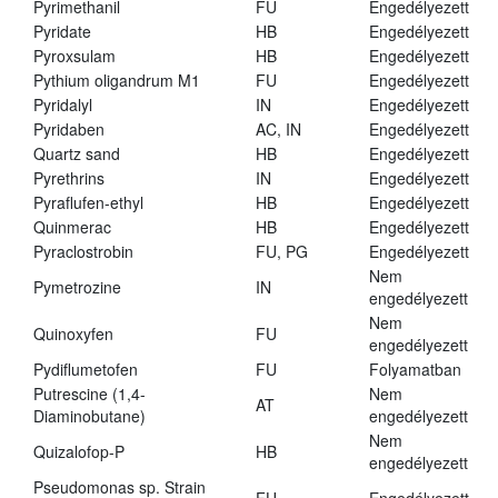
Pyrimethanil
FU
Engedélyezett
Pyridate
HB
Engedélyezett
Pyroxsulam
HB
Engedélyezett
Pythium oligandrum M1
FU
Engedélyezett
Pyridalyl
IN
Engedélyezett
Pyridaben
AC, IN
Engedélyezett
Quartz sand
HB
Engedélyezett
Pyrethrins
IN
Engedélyezett
Pyraflufen-ethyl
HB
Engedélyezett
Quinmerac
HB
Engedélyezett
Pyraclostrobin
FU, PG
Engedélyezett
Nem
Pymetrozine
IN
engedélyezett
Nem
Quinoxyfen
FU
engedélyezett
Pydiflumetofen
FU
Folyamatban
Putrescine (1,4-
Nem
AT
Diaminobutane)
engedélyezett
Nem
Quizalofop-P
HB
engedélyezett
Pseudomonas sp. Strain