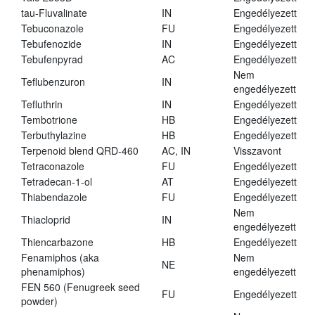
tau-Fluvalinate
IN
Engedélyezett
Tebuconazole
FU
Engedélyezett
Tebufenozide
IN
Engedélyezett
Tebufenpyrad
AC
Engedélyezett
Nem
Teflubenzuron
IN
engedélyezett
Tefluthrin
IN
Engedélyezett
Tembotrione
HB
Engedélyezett
Terbuthylazine
HB
Engedélyezett
Terpenoid blend QRD-460
AC, IN
Visszavont
Tetraconazole
FU
Engedélyezett
Tetradecan-1-ol
AT
Engedélyezett
Thiabendazole
FU
Engedélyezett
Nem
Thiacloprid
IN
engedélyezett
Thiencarbazone
HB
Engedélyezett
Fenamiphos (aka
Nem
NE
phenamiphos)
engedélyezett
FEN 560 (Fenugreek seed
FU
Engedélyezett
powder)