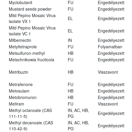
Myclobutanil
FU
Engedélyezett
Mustard seeds powder
FU
Engedélyezett
Mild Pepino Mosaic Virus
EL
Engedélyezett
isolate VX 1
Mild Pepino Mosaic Virus
EL
Engedélyezett
isolate VC 1
Milbemectin
IN
Engedélyezett
Metyltetraprole
FU
Folyamatban
Metsulfuron-methyl
HB
Engedélyezett
Metschnikowia fructicola
FU
Engedélyezett
Metribuzin
HB
Visszavont
Metrafenone
FU
Engedélyezett
Metosulam
HB
Engedélyezett
Metobromuron
HB
Engedélyezett
Metiram
FU
Visszavont
Methyl octanoate (CAS
IN, AC, HB,
Engedélyezett
111-11-5)
PG
Methyl decanoate (CAS
IN, AC, HB,
Engedélyezett
110-42-9)
PG