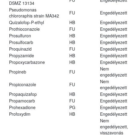
FU
Engedélyezett
DSMZ 13134
Pseudomonas
FU
Engedélyezett
chlororaphis strain MA342
Quizalofop-P-ethyl
HB
Engedélyezett
Prothioconazole
FU
Engedélyezett
Prosulfuron
HB
Engedélyezett
Prosulfocarb
HB
Engedélyezett
Proquinazid
FU
Engedélyezett
Propyzamide
HB
Engedélyezett
Propoxycarbazone
HB
Engedélyezett
Nem
Propineb
FU
engedélyezett
Nem
Propiconazole
FU
engedélyezett
Propaquizafop
HB
Engedélyezett
Propamocarb
FU
Engedélyezett
Prohexadione
PG
Engedélyezett
Profoxydim
HB
Engedélyezett
Nem
engedélyezett,
visszavonás