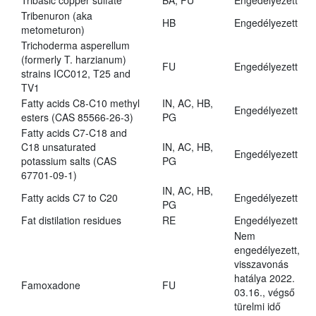
Tribasic copper sulfate
BA, FU
Engedélyezett
Tribenuron (aka
HB
Engedélyezett
metometuron)
Trichoderma asperellum
(formerly T. harzianum)
FU
Engedélyezett
strains ICC012, T25 and
TV1
Fatty acids C8-C10 methyl
IN, AC, HB,
Engedélyezett
esters (CAS 85566-26-3)
PG
Fatty acids C7-C18 and
C18 unsaturated
IN, AC, HB,
Engedélyezett
potassium salts (CAS
PG
67701-09-1)
IN, AC, HB,
Fatty acids C7 to C20
Engedélyezett
PG
Fat distilation residues
RE
Engedélyezett
Nem
engedélyezett,
visszavonás
hatálya 2022.
Famoxadone
FU
03.16., végső
türelmi idő