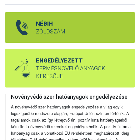
NÉBIH
ZÖLDSZÁM
ENGEDÉLYEZETT
TERMÉSNÖVELŐ ANYAGOK
KERESŐJE
Növényvédő szer hatóanyagok engedélyezése
A növényvédő szer hatóanyagok engedélyezése a világ egyik
legszigorúbb rendszere alapján, Európai Uniós szinten történik. A
tagállamok csak az így létrejövő ún. pozitív lista hatóanyagaiból
készített növényvédő szereket engedélyezhetik. A pozitív listán a
hatóanyag csak a vonatkozó EU rendeletben meghatározott ideig
(általában 7-15 évig) maradhat, utána felül kell vizsgálni. A