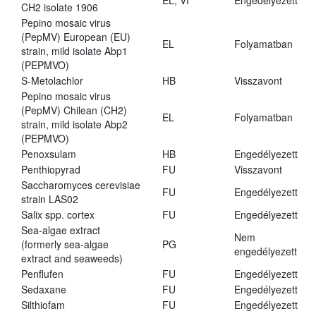
EL, VI
Engedélyezett
CH2 isolate 1906
Pepino mosaic virus
(PepMV) European (EU)
EL
Folyamatban
strain, mild isolate Abp1
(PEPMVO)
S-Metolachlor
HB
Visszavont
Pepino mosaic virus
(PepMV) Chilean (CH2)
EL
Folyamatban
strain, mild isolate Abp2
(PEPMVO)
Penoxsulam
HB
Engedélyezett
Penthiopyrad
FU
Visszavont
Saccharomyces cerevisiae
FU
Engedélyezett
strain LAS02
Salix spp. cortex
FU
Engedélyezett
Sea-algae extract
Nem
(formerly sea-algae
PG
engedélyezett
extract and seaweeds)
Penflufen
FU
Engedélyezett
Sedaxane
FU
Engedélyezett
Silthiofam
FU
Engedélyezett