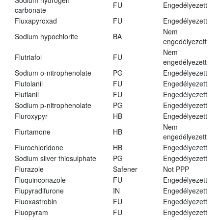
Sodium hydrogen
FU
Engedélyezett
carbonate
Fluxapyroxad
FU
Engedélyezett
Nem
Sodium hypochlorite
BA
engedélyezett
Nem
Flutriafol
FU
engedélyezett
Sodium o-nitrophenolate
PG
Engedélyezett
Flutolanil
FU
Engedélyezett
Flutianil
FU
Engedélyezett
Sodium p-nitrophenolate
PG
Engedélyezett
Fluroxypyr
HB
Engedélyezett
Nem
Flurtamone
HB
engedélyezett
Flurochloridone
HB
Engedélyezett
Sodium silver thiosulphate
PG
Engedélyezett
Flurazole
Safener
Not PPP
Fluquinconazole
FU
Engedélyezett
Flupyradifurone
IN
Engedélyezett
Fluoxastrobin
FU
Engedélyezett
Fluopyram
FU
Engedélyezett