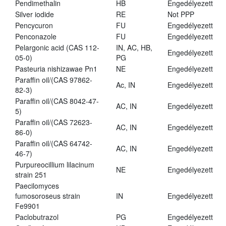
Pendimethalin
HB
Engedélyezett
Silver iodide
RE
Not PPP
Pencycuron
FU
Engedélyezett
Penconazole
FU
Engedélyezett
Pelargonic acid (CAS 112-
IN, AC, HB,
Engedélyezett
05-0)
PG
Pasteuria nishizawae Pn1
NE
Engedélyezett
Paraffin oil/(CAS 97862-
Ac, IN
Engedélyezett
82-3)
Paraffin oil/(CAS 8042-47-
AC, IN
Engedélyezett
5)
Paraffin oil/(CAS 72623-
AC, IN
Engedélyezett
86-0)
Paraffin oil/(CAS 64742-
AC, IN
Engedélyezett
46-7)
Purpureocillium lilacinum
NE
Engedélyezett
strain 251
Paecilomyces
fumosoroseus strain
IN
Engedélyezett
Fe9901
Paclobutrazol
PG
Engedélyezett