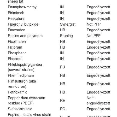
sheep fat
Pirimiphos-methyl
IN
Engedélyezett
Pirimicarb
IN
Engedélyezett
Rescalure
IN
Engedélyezett
Piperonyl butoxide
Synergist
Not PPP
Pinoxaden
HB
Engedélyezett
Resins and polymers
Pruning
Not PPP
Picolinafen
HB
Engedélyezett
Picloram
HB
Engedélyezett
Phosphane
IN
Engedélyezett
Phosmet
IN
Engedélyezett
Phlebiopsis gigantea
FU
Engedélyezett
(several strains)
Phenmedipham
HB
Engedélyezett
Rimsulfuron (aka
HB
Engedélyezett
renriduron)
Pethoxamid
HB
Engedélyezett
Pepper dust extraction
Nem
RE
residue (PDER)
engedélyezett
S-abscisic acid
PG
Engedélyezett
Pepino mosaic virus strain