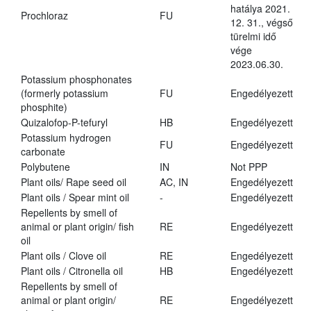
hatálya 2021.
Prochloraz
FU
12. 31., végső
türelmi idő
vége
2023.06.30.
Potassium phosphonates
(formerly potassium
FU
Engedélyezett
phosphite)
Quizalofop-P-tefuryl
HB
Engedélyezett
Potassium hydrogen
FU
Engedélyezett
carbonate
Polybutene
IN
Not PPP
Plant oils/ Rape seed oil
AC, IN
Engedélyezett
Plant oils / Spear mint oil
-
Engedélyezett
Repellents by smell of
animal or plant origin/ fish
RE
Engedélyezett
oil
Plant oils / Clove oil
RE
Engedélyezett
Plant oils / Citronella oil
HB
Engedélyezett
Repellents by smell of
animal or plant origin/
RE
Engedélyezett