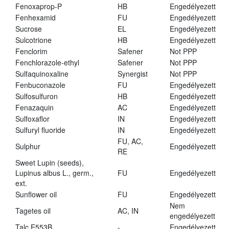
Fenoxaprop-P
HB
Engedélyezett
Fenhexamid
FU
Engedélyezett
Sucrose
EL
Engedélyezett
Sulcotrione
HB
Engedélyezett
Fenclorim
Safener
Not PPP
Fenchlorazole-ethyl
Safener
Not PPP
Sulfaquinoxaline
Synergist
Not PPP
Fenbuconazole
FU
Engedélyezett
Sulfosulfuron
HB
Engedélyezett
Fenazaquin
AC
Engedélyezett
Sulfoxaflor
IN
Engedélyezett
Sulfuryl fluoride
IN
Engedélyezett
FU, AC,
Sulphur
Engedélyezett
RE
Sweet Lupin (seeds),
Lupinus albus L., germ.,
FU
Engedélyezett
ext.
Sunflower oil
FU
Engedélyezett
Nem
Tagetes oil
AC, IN
engedélyezett
Talc E553B
-
Engedélyezett