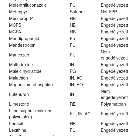
Mefentrifluconazole
FU
Engedélyezett
Mefenpyr
Safener
Not PPP
Mecoprop-P
HB
Engedélyezett
MCPB
HB
Engedélyezett
MCPA
HB
Engedélyezett
Mandipropamid
Fu
Engedélyezett
Mandestrobin
FU
Engedélyezett
Nem
Mancozeb
FU
engedélyezett
Maltodextrin
IN
Engedélyezett
Maleic hydrazide
PG
Engedélyezett
Malathion
IN, AC
Engedélyezett
Magnesium phosphide
IN, RO
Engedélyezett
Nem
Lufenuron
IN
engedélyezett
Limestone
RE
Folyamatban
Lime sulphur (calcium
FU, IN, AC
Engedélyezett
polysulphid)
Lenacil
HB
Engedélyezett
Lecithins
FU
Engedélyezett