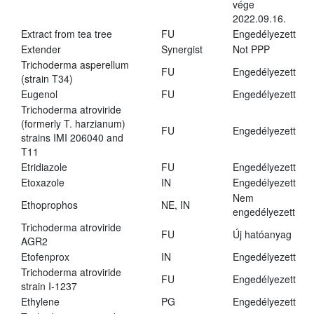
vége
2022.09.16.
Extract from tea tree
FU
Engedélyezett
Extender
Synergist
Not PPP
Trichoderma asperellum
FU
Engedélyezett
(strain T34)
Eugenol
FU
Engedélyezett
Trichoderma atroviride
(formerly T. harzianum)
FU
Engedélyezett
strains IMI 206040 and
T11
Etridiazole
FU
Engedélyezett
Etoxazole
IN
Engedélyezett
Nem
Ethoprophos
NE, IN
engedélyezett
Trichoderma atroviride
FU
Új hatóanyag
AGR2
Etofenprox
IN
Engedélyezett
Trichoderma atroviride
FU
Engedélyezett
strain I-1237
Ethylene
PG
Engedélyezett