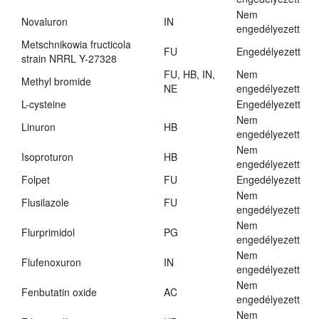
Nem
Novaluron
IN
engedélyezett
Metschnikowia fructicola
FU
Engedélyezett
strain NRRL Y-27328
FU, HB, IN,
Nem
Methyl bromide
NE
engedélyezett
L-cysteine
Engedélyezett
Nem
Linuron
HB
engedélyezett
Nem
Isoproturon
HB
engedélyezett
Folpet
FU
Engedélyezett
Nem
Flusilazole
FU
engedélyezett
Nem
Flurprimidol
PG
engedélyezett
Nem
Flufenoxuron
IN
engedélyezett
Nem
Fenbutatin oxide
AC
engedélyezett
Nem