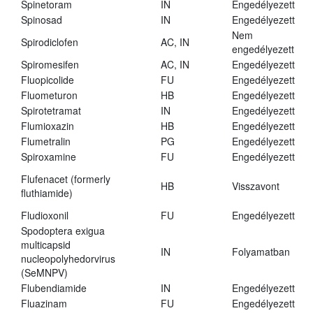
Spinetoram
IN
Engedélyezett
Spinosad
IN
Engedélyezett
Nem
Spirodiclofen
AC, IN
engedélyezett
Spiromesifen
AC, IN
Engedélyezett
Fluopicolide
FU
Engedélyezett
Fluometuron
HB
Engedélyezett
Spirotetramat
IN
Engedélyezett
Flumioxazin
HB
Engedélyezett
Flumetralin
PG
Engedélyezett
Spiroxamine
FU
Engedélyezett
Flufenacet (formerly
HB
Visszavont
fluthiamide)
Fludioxonil
FU
Engedélyezett
Spodoptera exigua
multicapsid
IN
Folyamatban
nucleopolyhedorvirus
(SeMNPV)
Flubendiamide
IN
Engedélyezett
Fluazinam
FU
Engedélyezett