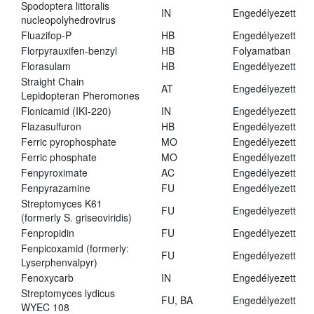
Spodoptera littoralis
IN
Engedélyezett
nucleopolyhedrovirus
Fluazifop-P
HB
Engedélyezett
Florpyrauxifen-benzyl
HB
Folyamatban
Florasulam
HB
Engedélyezett
Straight Chain
AT
Engedélyezett
Lepidopteran Pheromones
Flonicamid (IKI-220)
IN
Engedélyezett
Flazasulfuron
HB
Engedélyezett
Ferric pyrophosphate
MO
Engedélyezett
Ferric phosphate
MO
Engedélyezett
Fenpyroximate
AC
Engedélyezett
Fenpyrazamine
FU
Engedélyezett
Streptomyces K61
FU
Engedélyezett
(formerly S. griseoviridis)
Fenpropidin
FU
Engedélyezett
Fenpicoxamid (formerly:
FU
Engedélyezett
Lyserphenvalpyr)
Fenoxycarb
IN
Engedélyezett
Streptomyces lydicus
FU, BA
Engedélyezett
WYEC 108