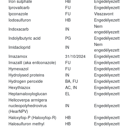
Iron sulphate
HB
Engedélyezett
Iprovalicarb
FU
Engedélyezett
Ipconazole
FU
Visszavont
Iodosulfuron
HB
Engedélyezett
Nem
Indoxacarb
IN
engedélyezett
Indolylbutyric acid
PG
Engedélyezett
Nem
Imidacloprid
IN
engedélyezett
Imazamox
31/10/2024
Engedélyezett
Imazalil (aka enilconazole)
FU
Engedélyezett
Hymexazol
FU
Engedélyezett
Hydrolysed proteins
IN
Engedélyezett
Hydrogen peroxide
BA, FU
Engedélyezett
Hexythiazox
AC, IN
Engedélyezett
Heptamaloxyloglucan
EL
Engedélyezett
Helicoverpa armigera
nucleopolyhedrovirus
IN
Engedélyezett
(HearNPV)
Haloxyfop-P (Haloxyfop-R)
HB
Engedélyezett
Halosulfuron methyl
HB
Engedélyezett