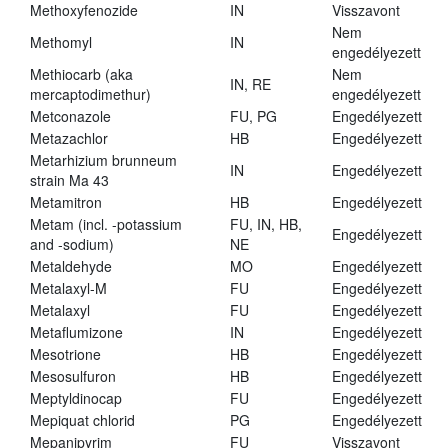
Methoxyfenozide
IN
Visszavont
Nem
Methomyl
IN
engedélyezett
Methiocarb (aka
Nem
IN, RE
mercaptodimethur)
engedélyezett
Metconazole
FU, PG
Engedélyezett
Metazachlor
HB
Engedélyezett
Metarhizium brunneum
IN
Engedélyezett
strain Ma 43
Metamitron
HB
Engedélyezett
Metam (incl. -potassium
FU, IN, HB,
Engedélyezett
and -sodium)
NE
Metaldehyde
MO
Engedélyezett
Metalaxyl-M
FU
Engedélyezett
Metalaxyl
FU
Engedélyezett
Metaflumizone
IN
Engedélyezett
Mesotrione
HB
Engedélyezett
Mesosulfuron
HB
Engedélyezett
Meptyldinocap
FU
Engedélyezett
Mepiquat chlorid
PG
Engedélyezett
Mepanipyrim
FU
Visszavont