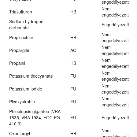
engedélyezett
Nem
Triasulfuron
HB
engedélyezett
Sodium hydrogen
Engedélyezett
carbonate
Nem
Propisochlor
HB
engedélyezett
Nem
Propargite
AC
engedélyezett
Nem
Propanil
HB
engedélyezett
Nem
Potassium thiocyanate
FU
engedélyezett
Nem
Potassium iodide
FU
engedélyezett
Nem
Picoxystrobin
FU
engedélyezett
Phlebiopsis gigantea (VRA
1835, VRA 1984, FOC PG
FU
Engedélyezett
410.3)
Nem
Oxadiargyl
HB
engedélyezett