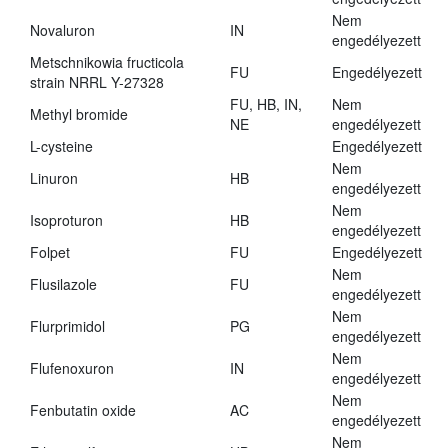
Nem
Novaluron
IN
engedélyezett
Metschnikowia fructicola
FU
Engedélyezett
strain NRRL Y-27328
FU, HB, IN,
Nem
Methyl bromide
NE
engedélyezett
L-cysteine
Engedélyezett
Nem
Linuron
HB
engedélyezett
Nem
Isoproturon
HB
engedélyezett
Folpet
FU
Engedélyezett
Nem
Flusilazole
FU
engedélyezett
Nem
Flurprimidol
PG
engedélyezett
Nem
Flufenoxuron
IN
engedélyezett
Nem
Fenbutatin oxide
AC
engedélyezett
Nem