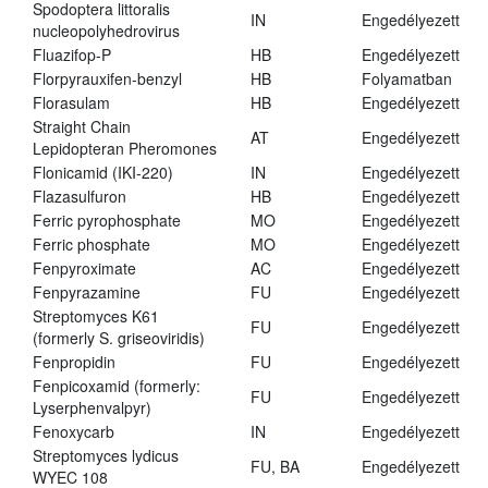
Spodoptera littoralis
IN
Engedélyezett
nucleopolyhedrovirus
Fluazifop-P
HB
Engedélyezett
Florpyrauxifen-benzyl
HB
Folyamatban
Florasulam
HB
Engedélyezett
Straight Chain
AT
Engedélyezett
Lepidopteran Pheromones
Flonicamid (IKI-220)
IN
Engedélyezett
Flazasulfuron
HB
Engedélyezett
Ferric pyrophosphate
MO
Engedélyezett
Ferric phosphate
MO
Engedélyezett
Fenpyroximate
AC
Engedélyezett
Fenpyrazamine
FU
Engedélyezett
Streptomyces K61
FU
Engedélyezett
(formerly S. griseoviridis)
Fenpropidin
FU
Engedélyezett
Fenpicoxamid (formerly:
FU
Engedélyezett
Lyserphenvalpyr)
Fenoxycarb
IN
Engedélyezett
Streptomyces lydicus
FU, BA
Engedélyezett
WYEC 108