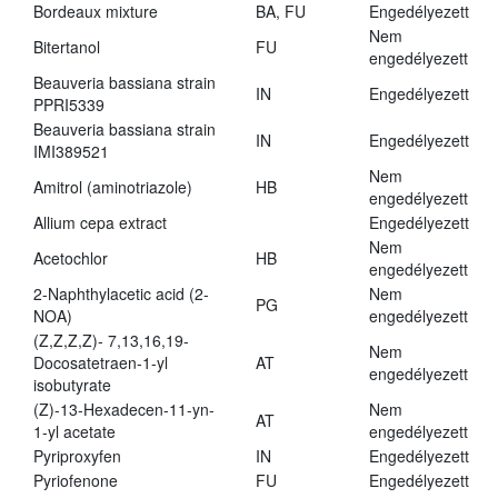
Bordeaux mixture
BA, FU
Engedélyezett
Nem
Bitertanol
FU
engedélyezett
Beauveria bassiana strain
IN
Engedélyezett
PPRI5339
Beauveria bassiana strain
IN
Engedélyezett
IMI389521
Nem
Amitrol (aminotriazole)
HB
engedélyezett
Allium cepa extract
Engedélyezett
Nem
Acetochlor
HB
engedélyezett
2-Naphthylacetic acid (2-
Nem
PG
NOA)
engedélyezett
(Z,Z,Z,Z)- 7,13,16,19-
Nem
Docosatetraen-1-yl
AT
engedélyezett
isobutyrate
(Z)-13-Hexadecen-11-yn-
Nem
AT
1-yl acetate
engedélyezett
Pyriproxyfen
IN
Engedélyezett
Pyriofenone
FU
Engedélyezett