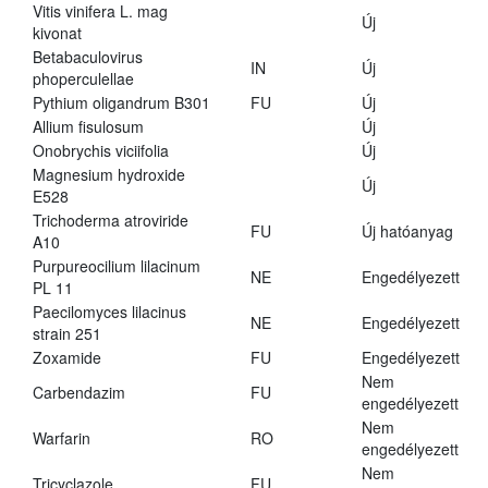
Vitis vinifera L. mag
Új
kivonat
Betabaculovirus
IN
Új
phoperculellae
Pythium oligandrum B301
FU
Új
Allium fisulosum
Új
Onobrychis viciifolia
Új
Magnesium hydroxide
Új
E528
Trichoderma atroviride
FU
Új hatóanyag
A10
Purpureocilium lilacinum
NE
Engedélyezett
PL 11
Paecilomyces lilacinus
NE
Engedélyezett
strain 251
Zoxamide
FU
Engedélyezett
Nem
Carbendazim
FU
engedélyezett
Nem
Warfarin
RO
engedélyezett
Nem
Tricyclazole
FU