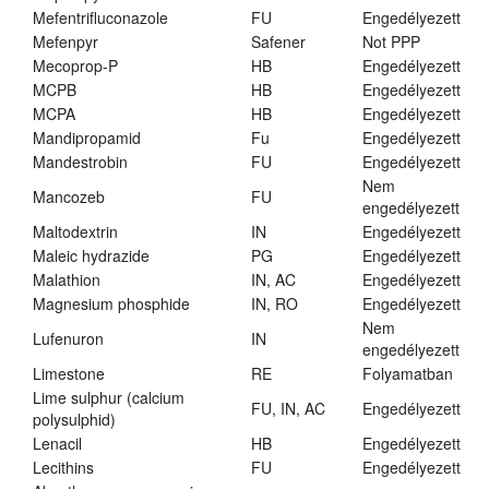
Mefentrifluconazole
FU
Engedélyezett
Mefenpyr
Safener
Not PPP
Mecoprop-P
HB
Engedélyezett
MCPB
HB
Engedélyezett
MCPA
HB
Engedélyezett
Mandipropamid
Fu
Engedélyezett
Mandestrobin
FU
Engedélyezett
Nem
Mancozeb
FU
engedélyezett
Maltodextrin
IN
Engedélyezett
Maleic hydrazide
PG
Engedélyezett
Malathion
IN, AC
Engedélyezett
Magnesium phosphide
IN, RO
Engedélyezett
Nem
Lufenuron
IN
engedélyezett
Limestone
RE
Folyamatban
Lime sulphur (calcium
FU, IN, AC
Engedélyezett
polysulphid)
Lenacil
HB
Engedélyezett
Lecithins
FU
Engedélyezett