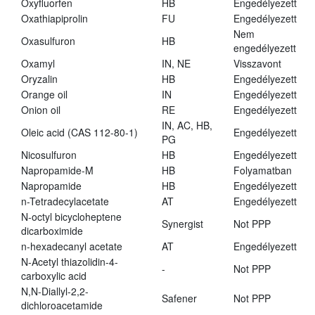
Oxyfluorfen
HB
Engedélyezett
Oxathiapiprolin
FU
Engedélyezett
Nem
Oxasulfuron
HB
engedélyezett
Oxamyl
IN, NE
Visszavont
Oryzalin
HB
Engedélyezett
Orange oil
IN
Engedélyezett
Onion oil
RE
Engedélyezett
IN, AC, HB,
Oleic acid (CAS 112-80-1)
Engedélyezett
PG
Nicosulfuron
HB
Engedélyezett
Napropamide-M
HB
Folyamatban
Napropamide
HB
Engedélyezett
n-Tetradecylacetate
AT
Engedélyezett
N-octyl bicycloheptene
Synergist
Not PPP
dicarboximide
n-hexadecanyl acetate
AT
Engedélyezett
N-Acetyl thiazolidin-4-
-
Not PPP
carboxylic acid
N,N-Diallyl-2,2-
Safener
Not PPP
dichloroacetamide