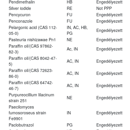
Pendimethalin
HB
Engedélyezett
Silver iodide
RE
Not PPP
Pencycuron
FU
Engedélyezett
Penconazole
FU
Engedélyezett
Pelargonic acid (CAS 112-
IN, AC, HB,
Engedélyezett
05-0)
PG
Pasteuria nishizawae Pn1
NE
Engedélyezett
Paraffin oil/(CAS 97862-
Ac, IN
Engedélyezett
82-3)
Paraffin oil/(CAS 8042-47-
AC, IN
Engedélyezett
5)
Paraffin oil/(CAS 72623-
AC, IN
Engedélyezett
86-0)
Paraffin oil/(CAS 64742-
AC, IN
Engedélyezett
46-7)
Purpureocillium lilacinum
NE
Engedélyezett
strain 251
Paecilomyces
fumosoroseus strain
IN
Engedélyezett
Fe9901
Paclobutrazol
PG
Engedélyezett