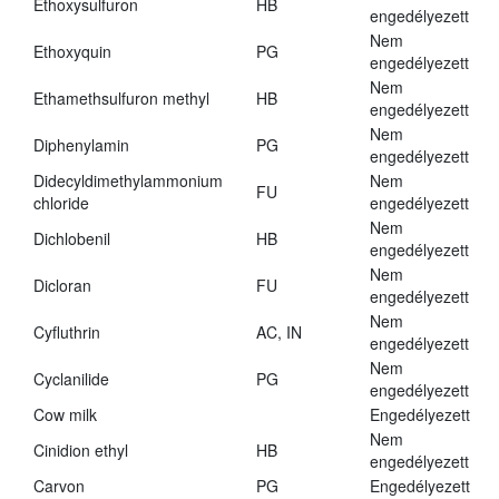
Ethoxysulfuron
HB
engedélyezett
Nem
Ethoxyquin
PG
engedélyezett
Nem
Ethamethsulfuron methyl
HB
engedélyezett
Nem
Diphenylamin
PG
engedélyezett
Didecyldimethylammonium
Nem
FU
chloride
engedélyezett
Nem
Dichlobenil
HB
engedélyezett
Nem
Dicloran
FU
engedélyezett
Nem
Cyfluthrin
AC, IN
engedélyezett
Nem
Cyclanilide
PG
engedélyezett
Cow milk
Engedélyezett
Nem
Cinidion ethyl
HB
engedélyezett
Carvon
PG
Engedélyezett