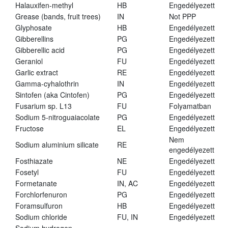
Halauxifen-methyl
HB
Engedélyezett
Grease (bands, fruit trees)
IN
Not PPP
Glyphosate
HB
Engedélyezett
Gibberellins
PG
Engedélyezett
Gibberellic acid
PG
Engedélyezett
Geraniol
FU
Engedélyezett
Garlic extract
RE
Engedélyezett
Gamma-cyhalothrin
IN
Engedélyezett
Sintofen (aka Cintofen)
PG
Engedélyezett
Fusarium sp. L13
FU
Folyamatban
Sodium 5-nitroguaiacolate
PG
Engedélyezett
Fructose
EL
Engedélyezett
Nem
Sodium aluminium silicate
RE
engedélyezett
Fosthiazate
NE
Engedélyezett
Fosetyl
FU
Engedélyezett
Formetanate
IN, AC
Engedélyezett
Forchlorfenuron
PG
Engedélyezett
Foramsulfuron
HB
Engedélyezett
Sodium chloride
FU, IN
Engedélyezett