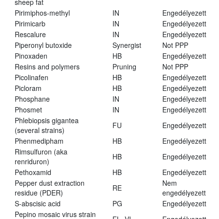
sheep fat
Pirimiphos-methyl
IN
Engedélyezett
Pirimicarb
IN
Engedélyezett
Rescalure
IN
Engedélyezett
Piperonyl butoxide
Synergist
Not PPP
Pinoxaden
HB
Engedélyezett
Resins and polymers
Pruning
Not PPP
Picolinafen
HB
Engedélyezett
Picloram
HB
Engedélyezett
Phosphane
IN
Engedélyezett
Phosmet
IN
Engedélyezett
Phlebiopsis gigantea
FU
Engedélyezett
(several strains)
Phenmedipham
HB
Engedélyezett
Rimsulfuron (aka
HB
Engedélyezett
renriduron)
Pethoxamid
HB
Engedélyezett
Pepper dust extraction
Nem
RE
residue (PDER)
engedélyezett
S-abscisic acid
PG
Engedélyezett
Pepino mosaic virus strain