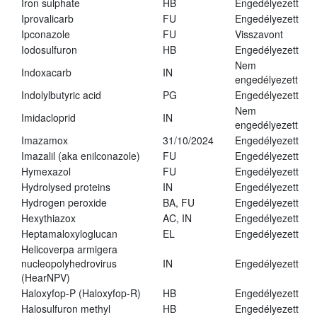
Iron sulphate
HB
Engedélyezett
Iprovalicarb
FU
Engedélyezett
Ipconazole
FU
Visszavont
Iodosulfuron
HB
Engedélyezett
Nem
Indoxacarb
IN
engedélyezett
Indolylbutyric acid
PG
Engedélyezett
Nem
Imidacloprid
IN
engedélyezett
Imazamox
31/10/2024
Engedélyezett
Imazalil (aka enilconazole)
FU
Engedélyezett
Hymexazol
FU
Engedélyezett
Hydrolysed proteins
IN
Engedélyezett
Hydrogen peroxide
BA, FU
Engedélyezett
Hexythiazox
AC, IN
Engedélyezett
Heptamaloxyloglucan
EL
Engedélyezett
Helicoverpa armigera
nucleopolyhedrovirus
IN
Engedélyezett
(HearNPV)
Haloxyfop-P (Haloxyfop-R)
HB
Engedélyezett
Halosulfuron methyl
HB
Engedélyezett