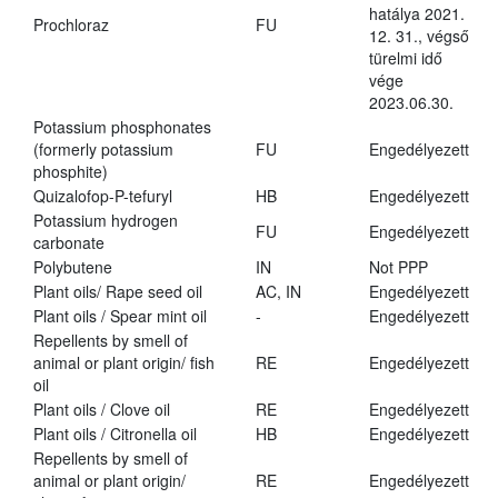
hatálya 2021.
Prochloraz
FU
12. 31., végső
türelmi idő
vége
2023.06.30.
Potassium phosphonates
(formerly potassium
FU
Engedélyezett
phosphite)
Quizalofop-P-tefuryl
HB
Engedélyezett
Potassium hydrogen
FU
Engedélyezett
carbonate
Polybutene
IN
Not PPP
Plant oils/ Rape seed oil
AC, IN
Engedélyezett
Plant oils / Spear mint oil
-
Engedélyezett
Repellents by smell of
animal or plant origin/ fish
RE
Engedélyezett
oil
Plant oils / Clove oil
RE
Engedélyezett
Plant oils / Citronella oil
HB
Engedélyezett
Repellents by smell of
animal or plant origin/
RE
Engedélyezett