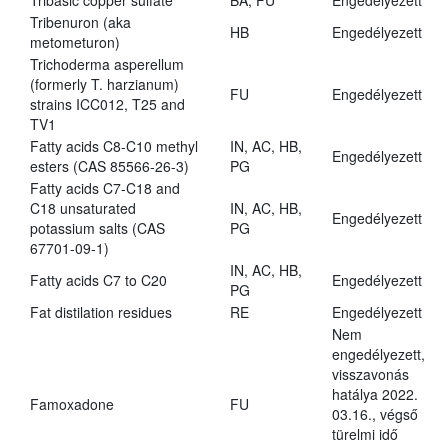
Tribasic copper sulfate
BA, FU
Engedélyezett
Tribenuron (aka
HB
Engedélyezett
metometuron)
Trichoderma asperellum
(formerly T. harzianum)
FU
Engedélyezett
strains ICC012, T25 and
TV1
Fatty acids C8-C10 methyl
IN, AC, HB,
Engedélyezett
esters (CAS 85566-26-3)
PG
Fatty acids C7-C18 and
C18 unsaturated
IN, AC, HB,
Engedélyezett
potassium salts (CAS
PG
67701-09-1)
IN, AC, HB,
Fatty acids C7 to C20
Engedélyezett
PG
Fat distilation residues
RE
Engedélyezett
Nem
engedélyezett,
visszavonás
hatálya 2022.
Famoxadone
FU
03.16., végső
türelmi idő