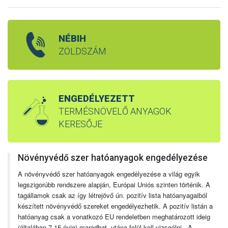
NÉBIH
ZÖLDSZÁM
ENGEDÉLYEZETT
TERMÉSNÖVELŐ ANYAGOK
KERESŐJE
Növényvédő szer hatóanyagok engedélyezése
A növényvédő szer hatóanyagok engedélyezése a világ egyik
legszigorúbb rendszere alapján, Európai Uniós szinten történik. A
tagállamok csak az így létrejövő ún. pozitív lista hatóanyagaiból
készített növényvédő szereket engedélyezhetik. A pozitív listán a
hatóanyag csak a vonatkozó EU rendeletben meghatározott ideig
(általában 7-15 évig) maradhat, utána felül kell vizsgálni. A