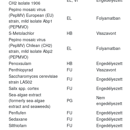
EL, VI
Engedélyezett
CH2 isolate 1906
Pepino mosaic virus
(PepMV) European (EU)
EL
Folyamatban
strain, mild isolate Abp1
(PEPMVO)
S-Metolachlor
HB
Visszavont
Pepino mosaic virus
(PepMV) Chilean (CH2)
EL
Folyamatban
strain, mild isolate Abp2
(PEPMVO)
Penoxsulam
HB
Engedélyezett
Penthiopyrad
FU
Visszavont
Saccharomyces cerevisiae
FU
Engedélyezett
strain LAS02
Salix spp. cortex
FU
Engedélyezett
Sea-algae extract
Nem
(formerly sea-algae
PG
engedélyezett
extract and seaweeds)
Penflufen
FU
Engedélyezett
Sedaxane
FU
Engedélyezett
Silthiofam
FU
Engedélyezett