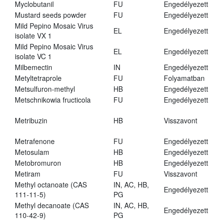
Myclobutanil
FU
Engedélyezett
Mustard seeds powder
FU
Engedélyezett
Mild Pepino Mosaic Virus
EL
Engedélyezett
isolate VX 1
Mild Pepino Mosaic Virus
EL
Engedélyezett
isolate VC 1
Milbemectin
IN
Engedélyezett
Metyltetraprole
FU
Folyamatban
Metsulfuron-methyl
HB
Engedélyezett
Metschnikowia fructicola
FU
Engedélyezett
Metribuzin
HB
Visszavont
Metrafenone
FU
Engedélyezett
Metosulam
HB
Engedélyezett
Metobromuron
HB
Engedélyezett
Metiram
FU
Visszavont
Methyl octanoate (CAS
IN, AC, HB,
Engedélyezett
111-11-5)
PG
Methyl decanoate (CAS
IN, AC, HB,
Engedélyezett
110-42-9)
PG