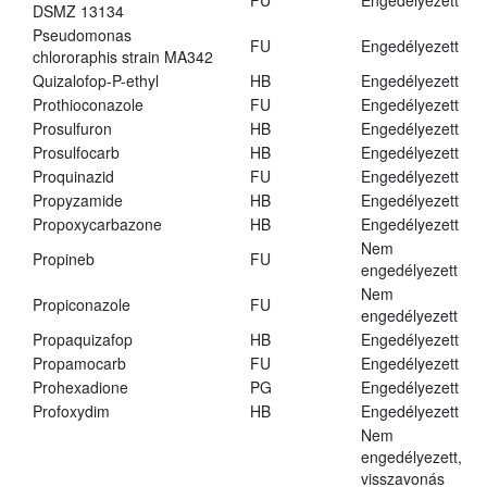
FU
Engedélyezett
DSMZ 13134
Pseudomonas
FU
Engedélyezett
chlororaphis strain MA342
Quizalofop-P-ethyl
HB
Engedélyezett
Prothioconazole
FU
Engedélyezett
Prosulfuron
HB
Engedélyezett
Prosulfocarb
HB
Engedélyezett
Proquinazid
FU
Engedélyezett
Propyzamide
HB
Engedélyezett
Propoxycarbazone
HB
Engedélyezett
Nem
Propineb
FU
engedélyezett
Nem
Propiconazole
FU
engedélyezett
Propaquizafop
HB
Engedélyezett
Propamocarb
FU
Engedélyezett
Prohexadione
PG
Engedélyezett
Profoxydim
HB
Engedélyezett
Nem
engedélyezett,
visszavonás