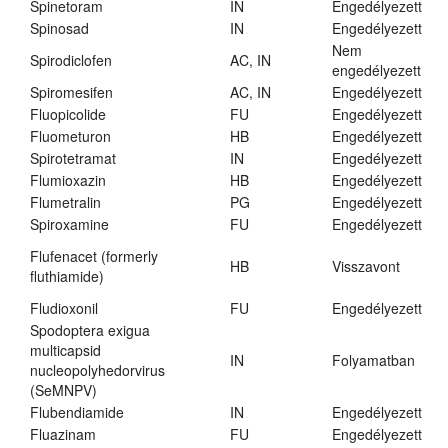
Spinetoram
IN
Engedélyezett
Spinosad
IN
Engedélyezett
Nem
Spirodiclofen
AC, IN
engedélyezett
Spiromesifen
AC, IN
Engedélyezett
Fluopicolide
FU
Engedélyezett
Fluometuron
HB
Engedélyezett
Spirotetramat
IN
Engedélyezett
Flumioxazin
HB
Engedélyezett
Flumetralin
PG
Engedélyezett
Spiroxamine
FU
Engedélyezett
Flufenacet (formerly
HB
Visszavont
fluthiamide)
Fludioxonil
FU
Engedélyezett
Spodoptera exigua
multicapsid
IN
Folyamatban
nucleopolyhedorvirus
(SeMNPV)
Flubendiamide
IN
Engedélyezett
Fluazinam
FU
Engedélyezett