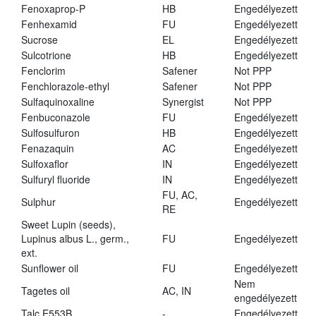
Fenoxaprop-P
HB
Engedélyezett
Fenhexamid
FU
Engedélyezett
Sucrose
EL
Engedélyezett
Sulcotrione
HB
Engedélyezett
Fenclorim
Safener
Not PPP
Fenchlorazole-ethyl
Safener
Not PPP
Sulfaquinoxaline
Synergist
Not PPP
Fenbuconazole
FU
Engedélyezett
Sulfosulfuron
HB
Engedélyezett
Fenazaquin
AC
Engedélyezett
Sulfoxaflor
IN
Engedélyezett
Sulfuryl fluoride
IN
Engedélyezett
FU, AC,
Sulphur
Engedélyezett
RE
Sweet Lupin (seeds),
Lupinus albus L., germ.,
FU
Engedélyezett
ext.
Sunflower oil
FU
Engedélyezett
Nem
Tagetes oil
AC, IN
engedélyezett
Talc E553B
-
Engedélyezett