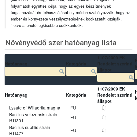
folyamatok együttes célja, hogy az egyes készítmények
forgalmazását és felhasználását oly módon szabályozzák, hogy az
ember és környezete veszélyeztetésének kockázatát kizárják,
illetve a lehető legkisebbre csökkentsék.
Növényvédő szer hatóanyag lista
1107/2009 EK
Hatóanyag
Kategória
Rendelet szerinti
l
állapot
1107/2009 EK
Hatóanyag
Kategória
Rendelet szerinti
l
állapot
Lysate of Willaertia magna
FU
Új
Bacillus velezensis strain
FU
Új
RTI301
Bacillus subtilis strain
FU
Új
RTI477