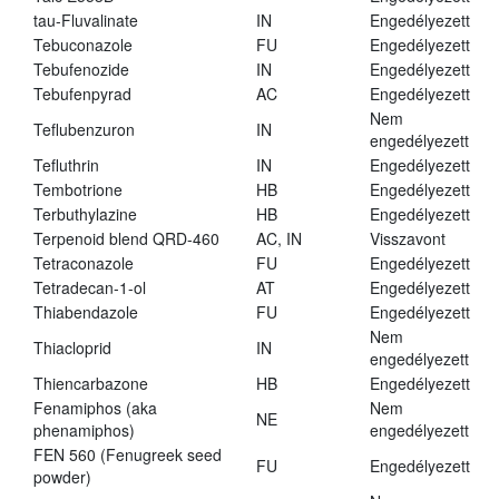
tau-Fluvalinate
IN
Engedélyezett
Tebuconazole
FU
Engedélyezett
Tebufenozide
IN
Engedélyezett
Tebufenpyrad
AC
Engedélyezett
Nem
Teflubenzuron
IN
engedélyezett
Tefluthrin
IN
Engedélyezett
Tembotrione
HB
Engedélyezett
Terbuthylazine
HB
Engedélyezett
Terpenoid blend QRD-460
AC, IN
Visszavont
Tetraconazole
FU
Engedélyezett
Tetradecan-1-ol
AT
Engedélyezett
Thiabendazole
FU
Engedélyezett
Nem
Thiacloprid
IN
engedélyezett
Thiencarbazone
HB
Engedélyezett
Fenamiphos (aka
Nem
NE
phenamiphos)
engedélyezett
FEN 560 (Fenugreek seed
FU
Engedélyezett
powder)