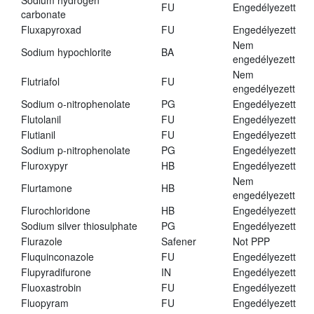
Sodium hydrogen
FU
Engedélyezett
carbonate
Fluxapyroxad
FU
Engedélyezett
Nem
Sodium hypochlorite
BA
engedélyezett
Nem
Flutriafol
FU
engedélyezett
Sodium o-nitrophenolate
PG
Engedélyezett
Flutolanil
FU
Engedélyezett
Flutianil
FU
Engedélyezett
Sodium p-nitrophenolate
PG
Engedélyezett
Fluroxypyr
HB
Engedélyezett
Nem
Flurtamone
HB
engedélyezett
Flurochloridone
HB
Engedélyezett
Sodium silver thiosulphate
PG
Engedélyezett
Flurazole
Safener
Not PPP
Fluquinconazole
FU
Engedélyezett
Flupyradifurone
IN
Engedélyezett
Fluoxastrobin
FU
Engedélyezett
Fluopyram
FU
Engedélyezett