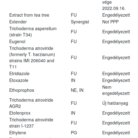
vége
2022.09.16.
Extract from tea tree
FU
Engedélyezett
Extender
Synergist
Not PPP
Trichoderma asperellum
FU
Engedélyezett
(strain T34)
Eugenol
FU
Engedélyezett
Trichoderma atroviride
(formerly T. harzianum)
FU
Engedélyezett
strains IMI 206040 and
T11
Etridiazole
FU
Engedélyezett
Etoxazole
IN
Engedélyezett
Nem
Ethoprophos
NE, IN
engedélyezett
Trichoderma atroviride
FU
Új hatóanyag
AGR2
Etofenprox
IN
Engedélyezett
Trichoderma atroviride
FU
Engedélyezett
strain I-1237
Ethylene
PG
Engedélyezett