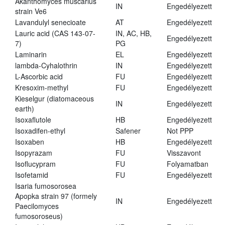
Akanthomyces muscarius
IN
Engedélyezett
strain Ve6
Lavandulyl senecioate
AT
Engedélyezett
Lauric acid (CAS 143-07-
IN, AC, HB,
Engedélyezett
7)
PG
Laminarin
EL
Engedélyezett
lambda-Cyhalothrin
IN
Engedélyezett
L-Ascorbic acid
FU
Engedélyezett
Kresoxim-methyl
FU
Engedélyezett
Kieselgur (diatomaceous
IN
Engedélyezett
earth)
Isoxaflutole
HB
Engedélyezett
Isoxadifen-ethyl
Safener
Not PPP
Isoxaben
HB
Engedélyezett
Isopyrazam
FU
Visszavont
Isoflucypram
FU
Folyamatban
Isofetamid
FU
Engedélyezett
Isaria fumosorosea
Apopka strain 97 (formely
IN
Engedélyezett
Paecilomyces
fumosoroseus)