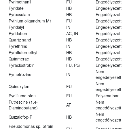
Pyrimethanil
FU
Engedélyezett
Pyridate
HB
Engedélyezett
Pyroxsulam
HB
Engedélyezett
Pythium oligandrum M1
FU
Engedélyezett
Pyridalyl
IN
Engedélyezett
Pyridaben
AC, IN
Engedélyezett
Quartz sand
HB
Engedélyezett
Pyrethrins
IN
Engedélyezett
Pyraflufen-ethyl
HB
Engedélyezett
Quinmerac
HB
Engedélyezett
Pyraclostrobin
FU, PG
Engedélyezett
Nem
Pymetrozine
IN
engedélyezett
Nem
Quinoxyfen
FU
engedélyezett
Pydiflumetofen
FU
Folyamatban
Putrescine (1,4-
Nem
AT
Diaminobutane)
engedélyezett
Nem
Quizalofop-P
HB
engedélyezett
Pseudomonas sp. Strain