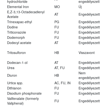
hydrochloride
engedélyezett
Elemental Iron
MO
Új
E,Z-3,13-Octadecadienyl
AT
Engedélyezett
Acetate
Trinexapac-ethyl
PG
Engedélyezett
Dodine
FU
Engedélyezett
Triticonazole
FU
Engedélyezett
Dodemorph
FU
Engedélyezett
Dodecyl acetate
AT
Engedélyezett
Tritosulforon
HB
Visszavont
Dodecan-1-ol
AT
Engedélyezett
Urea
AT, FU
Engedélyezett
Nem
Diuron
HB
engedélyezett
Urtica spp.
AC, FU, IN
Engedélyezett
Dithianon
FU
Engedélyezett
Disodium phosphonate
FU
Engedélyezett
Valifenalate (formerly
FU
Engedélyezett
Valiphenal)