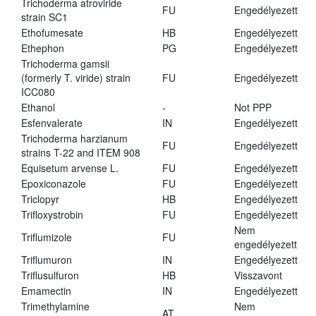
Trichoderma atroviride
FU
Engedélyezett
strain SC1
Ethofumesate
HB
Engedélyezett
Ethephon
PG
Engedélyezett
Trichoderma gamsii
(formerly T. viride) strain
FU
Engedélyezett
ICC080
Ethanol
-
Not PPP
Esfenvalerate
IN
Engedélyezett
Trichoderma harzianum
FU
Engedélyezett
strains T-22 and ITEM 908
Equisetum arvense L.
FU
Engedélyezett
Epoxiconazole
FU
Engedélyezett
Triclopyr
HB
Engedélyezett
Trifloxystrobin
FU
Engedélyezett
Nem
Triflumizole
FU
engedélyezett
Triflumuron
IN
Engedélyezett
Triflusulfuron
HB
Visszavont
Emamectin
IN
Engedélyezett
Trimethylamine
Nem
AT