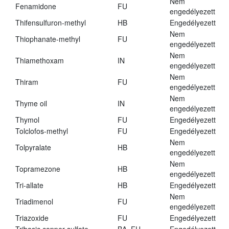
Nem
Fenamidone
FU
engedélyezett
Thifensulfuron-methyl
HB
Engedélyezett
Nem
Thiophanate-methyl
FU
engedélyezett
Nem
Thiamethoxam
IN
engedélyezett
Nem
Thiram
FU
engedélyezett
Nem
Thyme oil
IN
engedélyezett
Thymol
FU
Engedélyezett
Tolclofos-methyl
FU
Engedélyezett
Nem
Tolpyralate
HB
engedélyezett
Nem
Topramezone
HB
engedélyezett
Tri-allate
HB
Engedélyezett
Nem
Triadimenol
FU
engedélyezett
Triazoxide
FU
Engedélyezett