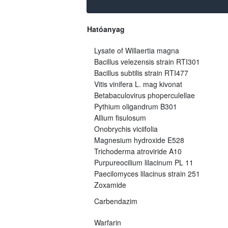
Hatóanyag
Lysate of Willaertia magna
Bacillus velezensis strain RTI301
Bacillus subtilis strain RTI477
Vitis vinifera L. mag kivonat
Betabaculovirus phoperculellae
Pythium oligandrum B301
Allium fisulosum
Onobrychis viciifolia
Magnesium hydroxide E528
Trichoderma atroviride A10
Purpureocilium lilacinum PL 11
Paecilomyces lilacinus strain 251
Zoxamide
Carbendazim
Warfarin