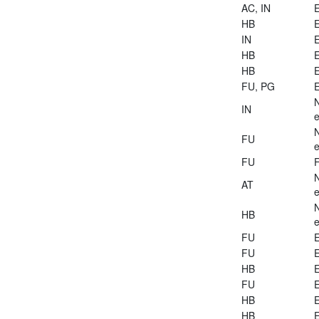
AC, IN
E
HB
E
IN
E
HB
E
HB
E
FU, PG
E
IN
e
FU
e
FU
AT
e
HB
e
FU
E
FU
E
HB
E
FU
E
HB
E
HB
E