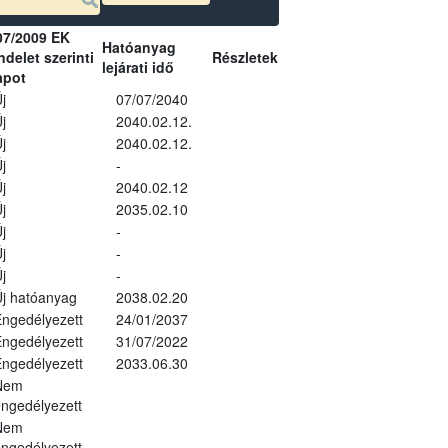
07/2009 EK
Hatóanyag
delet szerinti
Részletek
lejárati idő
apot
j
07/07/2040
j
2040.02.12.
j
2040.02.12.
j
-
j
2040.02.12
j
2035.02.10
j
-
j
-
j
-
j hatóanyag
2038.02.20
ngedélyezett
24/01/2037
ngedélyezett
31/07/2022
ngedélyezett
2033.06.30
Nem
ngedélyezett
Nem
ngedélyezett