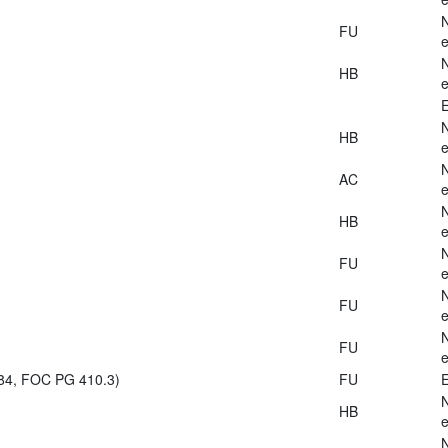
FU
e
HB
e
E
HB
e
AC
e
HB
e
FU
e
FU
e
FU
e
984, FOC PG 410.3)
FU
E
HB
e