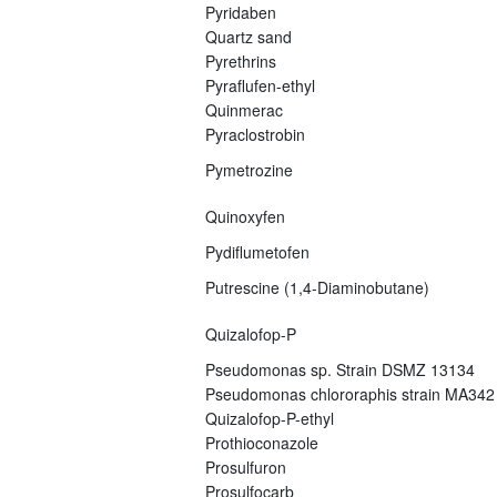
Pyridaben
Quartz sand
Pyrethrins
Pyraflufen-ethyl
Quinmerac
Pyraclostrobin
Pymetrozine
Quinoxyfen
Pydiflumetofen
Putrescine (1,4-Diaminobutane)
Quizalofop-P
Pseudomonas sp. Strain DSMZ 13134
Pseudomonas chlororaphis strain MA342
Quizalofop-P-ethyl
Prothioconazole
Prosulfuron
Prosulfocarb