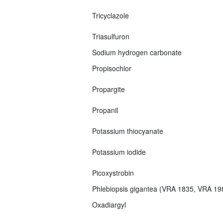
Tricyclazole
Triasulfuron
Sodium hydrogen carbonate
Propisochlor
Propargite
Propanil
Potassium thiocyanate
Potassium iodide
Picoxystrobin
Phlebiopsis gigantea (VRA 1835, VRA 1
Oxadiargyl