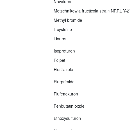
Novaluron
Metschnikowia fructicola strain NRRL Y-
Methyl bromide
L-cysteine
Linuron
Isoproturon
Folpet
Flusilazole
Flurprimidol
Flufenoxuron
Fenbutatin oxide
Ethoxysulfuron