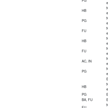
PG
e
HB
e
PG
e
FU
e
HB
e
FU
e
AC, IN
e
PG
e
E
HB
e
PG
E
BA, FU
E
FU