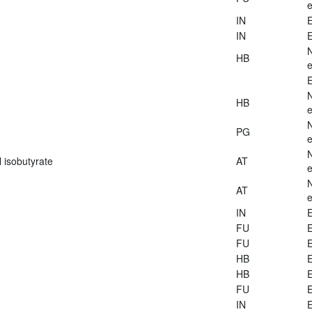
e
IN
E
IN
E
HB
e
E
HB
e
PG
e
 isobutyrate
AT
e
AT
e
IN
E
FU
E
FU
E
HB
E
HB
E
FU
E
IN
E