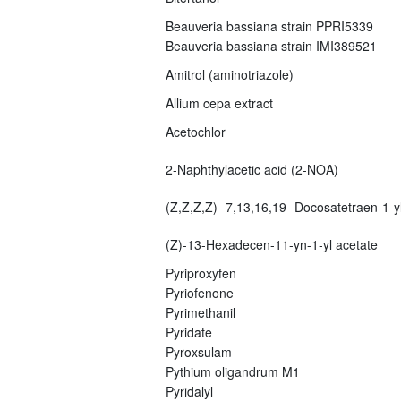
Beauveria bassiana strain PPRI5339
Beauveria bassiana strain IMI389521
Amitrol (aminotriazole)
Allium cepa extract
Acetochlor
2-Naphthylacetic acid (2-NOA)
(Z,Z,Z,Z)- 7,13,16,19- Docosatetraen-1-yl
(Z)-13-Hexadecen-11-yn-1-yl acetate
Pyriproxyfen
Pyriofenone
Pyrimethanil
Pyridate
Pyroxsulam
Pythium oligandrum M1
Pyridalyl