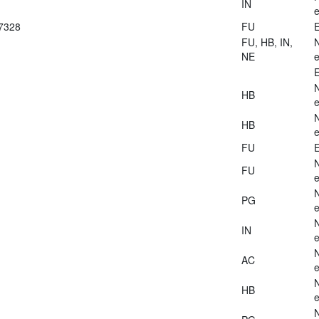
IN
e
27328
FU
E
FU, HB, IN,
NE
e
E
HB
e
HB
e
FU
E
FU
e
PG
e
IN
e
AC
e
HB
e