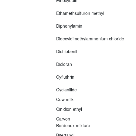
Ethoxyquin
Ethamethsulfuron methyl
Diphenylamin
Didecyldimethylammonium chloride
Dichlobenil
Dicloran
Cyfluthrin
Cyclanilide
Cow milk
Cinidion ethyl
Carvon
Bordeaux mixture
Bitertanol