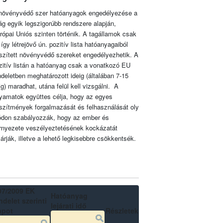
növényvédő szer hatóanyagok engedélyezése a
lág egyik legszigorúbb rendszere alapján,
rópai Uniós szinten történik. A tagállamok csak
 így létrejövő ún. pozitív lista hatóanyagaiból
szített növényvédő szereket engedélyezhetik. A
zitív listán a hatóanyag csak a vonatkozó EU
ndeletben meghatározott ideig (általában 7-15
ig) maradhat, utána felül kell vizsgálni. A
lyamatok együttes célja, hogy az egyes
szítmények forgalmazását és felhasználását oly
don szabályozzák, hogy az ember és
rnyezete veszélyeztetésének kockázatát
zárják, illetve a lehető legkisebbre csökkentsék.
07/2009 EK
Hatóanyag
delet szerinti
lejárati idő
apot
Részletek