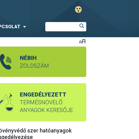
PCSOLAT
NÉBIH
ZÖLDSZÁM
ENGEDÉLYEZETT
TERMÉSNÖVELŐ
ANYAGOK KERESŐJE
övényvédő szer hatóanyagok
ngedélyezése