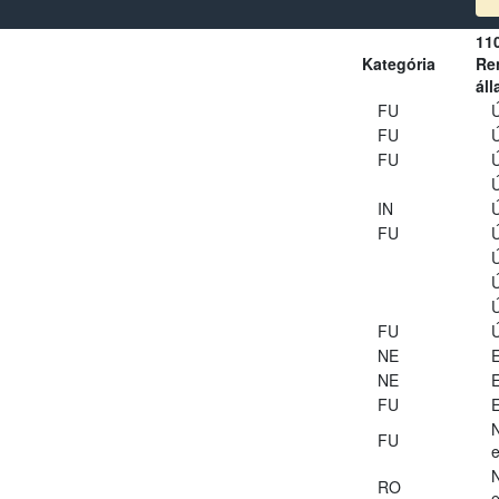
11
Kategória
Ren
áll
FU
Ú
FU
Ú
FU
Ú
Ú
IN
Ú
FU
Ú
Ú
Ú
Ú
FU
Ú
NE
E
NE
E
FU
E
FU
e
RO
e