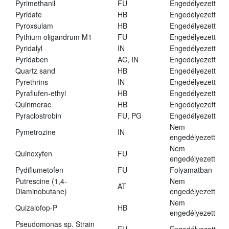
Pyrimethanil
FU
Engedélyezett
Pyridate
HB
Engedélyezett
Pyroxsulam
HB
Engedélyezett
Pythium oligandrum M1
FU
Engedélyezett
Pyridalyl
IN
Engedélyezett
Pyridaben
AC, IN
Engedélyezett
Quartz sand
HB
Engedélyezett
Pyrethrins
IN
Engedélyezett
Pyraflufen-ethyl
HB
Engedélyezett
Quinmerac
HB
Engedélyezett
Pyraclostrobin
FU, PG
Engedélyezett
Nem
Pymetrozine
IN
engedélyezett
Nem
Quinoxyfen
FU
engedélyezett
Pydiflumetofen
FU
Folyamatban
Putrescine (1,4-
Nem
AT
Diaminobutane)
engedélyezett
Nem
Quizalofop-P
HB
engedélyezett
Pseudomonas sp. Strain