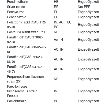
Pendimethalin
HB
Engedélyezett
Silver iodide
RE
Not PPP
Pencycuron
FU
Engedélyezett
Penconazole
FU
Engedélyezett
Pelargonic acid (CAS 112-
IN, AC, HB,
Engedélyezett
05-0)
PG
Pasteuria nishizawae Pn1
NE
Engedélyezett
Paraffin oil/(CAS 97862-
Ac, IN
Engedélyezett
82-3)
Paraffin oil/(CAS 8042-47-
AC, IN
Engedélyezett
5)
Paraffin oil/(CAS 72623-
AC, IN
Engedélyezett
86-0)
Paraffin oil/(CAS 64742-
AC, IN
Engedélyezett
46-7)
Purpureocillium lilacinum
NE
Engedélyezett
strain 251
Paecilomyces
fumosoroseus strain
IN
Engedélyezett
Fe9901
Paclobutrazol
PG
Engedélyezett