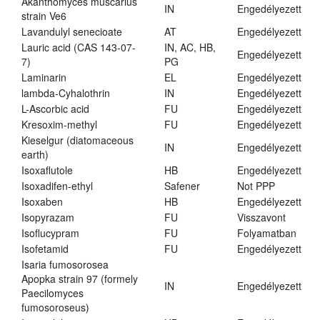
Akanthomyces muscarius
IN
Engedélyezett
strain Ve6
Lavandulyl senecioate
AT
Engedélyezett
Lauric acid (CAS 143-07-
IN, AC, HB,
Engedélyezett
7)
PG
Laminarin
EL
Engedélyezett
lambda-Cyhalothrin
IN
Engedélyezett
L-Ascorbic acid
FU
Engedélyezett
Kresoxim-methyl
FU
Engedélyezett
Kieselgur (diatomaceous
IN
Engedélyezett
earth)
Isoxaflutole
HB
Engedélyezett
Isoxadifen-ethyl
Safener
Not PPP
Isoxaben
HB
Engedélyezett
Isopyrazam
FU
Visszavont
Isoflucypram
FU
Folyamatban
Isofetamid
FU
Engedélyezett
Isaria fumosorosea
Apopka strain 97 (formely
IN
Engedélyezett
Paecilomyces
fumosoroseus)