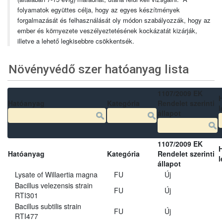
folyamatok együttes célja, hogy az egyes készítmények
forgalmazását és felhasználását oly módon szabályozzák, hogy az
ember és környezete veszélyeztetésének kockázatát kizárják,
illetve a lehető legkisebbre csökkentsék.
Növényvédő szer hatóanyag lista
1107/2009 EK
Hatóanyag
Kategória
Rendelet szerinti
l
állapot
1107/2009 EK
Hatóanyag
Kategória
Rendelet szerinti
l
állapot
Lysate of Willaertia magna
FU
Új
Bacillus velezensis strain
FU
Új
RTI301
Bacillus subtilis strain
FU
Új
RTI477