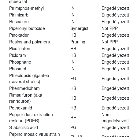
sheep fat
Pirimiphos-methyl
IN
Engedélyezett
Pirimicarb
IN
Engedélyezett
Rescalure
IN
Engedélyezett
Piperonyl butoxide
Synergist
Not PPP
Pinoxaden
HB
Engedélyezett
Resins and polymers
Pruning
Not PPP
Picolinafen
HB
Engedélyezett
Picloram
HB
Engedélyezett
Phosphane
IN
Engedélyezett
Phosmet
IN
Engedélyezett
Phlebiopsis gigantea
FU
Engedélyezett
(several strains)
Phenmedipham
HB
Engedélyezett
Rimsulfuron (aka
HB
Engedélyezett
renriduron)
Pethoxamid
HB
Engedélyezett
Pepper dust extraction
Nem
RE
residue (PDER)
engedélyezett
S-abscisic acid
PG
Engedélyezett
Pepino mosaic virus strain