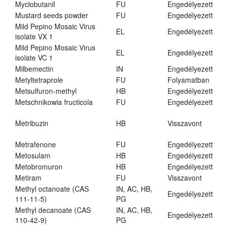
Myclobutanil
FU
Engedélyezett
Mustard seeds powder
FU
Engedélyezett
Mild Pepino Mosaic Virus
EL
Engedélyezett
isolate VX 1
Mild Pepino Mosaic Virus
EL
Engedélyezett
isolate VC 1
Milbemectin
IN
Engedélyezett
Metyltetraprole
FU
Folyamatban
Metsulfuron-methyl
HB
Engedélyezett
Metschnikowia fructicola
FU
Engedélyezett
Metribuzin
HB
Visszavont
Metrafenone
FU
Engedélyezett
Metosulam
HB
Engedélyezett
Metobromuron
HB
Engedélyezett
Metiram
FU
Visszavont
Methyl octanoate (CAS
IN, AC, HB,
Engedélyezett
111-11-5)
PG
Methyl decanoate (CAS
IN, AC, HB,
Engedélyezett
110-42-9)
PG