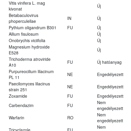
Vitis vinifera L. mag
Új
kivonat
Betabaculovirus
IN
Új
phoperculellae
Pythium oligandrum B301
FU
Új
Allium fisulosum
Új
Onobrychis viciifolia
Új
Magnesium hydroxide
Új
E528
Trichoderma atroviride
FU
Új hatóanyag
A10
Purpureocilium lilacinum
NE
Engedélyezett
PL 11
Paecilomyces lilacinus
NE
Engedélyezett
strain 251
Zoxamide
FU
Engedélyezett
Nem
Carbendazim
FU
engedélyezett
Nem
Warfarin
RO
engedélyezett
Nem
Tricyclazole
FU