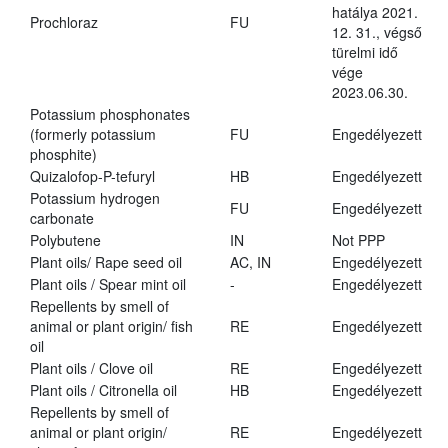
hatálya 2021.
Prochloraz
FU
12. 31., végső
türelmi idő
vége
2023.06.30.
Potassium phosphonates
(formerly potassium
FU
Engedélyezett
phosphite)
Quizalofop-P-tefuryl
HB
Engedélyezett
Potassium hydrogen
FU
Engedélyezett
carbonate
Polybutene
IN
Not PPP
Plant oils/ Rape seed oil
AC, IN
Engedélyezett
Plant oils / Spear mint oil
-
Engedélyezett
Repellents by smell of
animal or plant origin/ fish
RE
Engedélyezett
oil
Plant oils / Clove oil
RE
Engedélyezett
Plant oils / Citronella oil
HB
Engedélyezett
Repellents by smell of
animal or plant origin/
RE
Engedélyezett