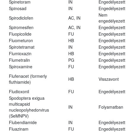
Spinetoram
IN
Engedélyezett
Spinosad
IN
Engedélyezett
Nem
Spirodiclofen
AC, IN
engedélyezett
Spiromesifen
AC, IN
Engedélyezett
Fluopicolide
FU
Engedélyezett
Fluometuron
HB
Engedélyezett
Spirotetramat
IN
Engedélyezett
Flumioxazin
HB
Engedélyezett
Flumetralin
PG
Engedélyezett
Spiroxamine
FU
Engedélyezett
Flufenacet (formerly
HB
Visszavont
fluthiamide)
Fludioxonil
FU
Engedélyezett
Spodoptera exigua
multicapsid
IN
Folyamatban
nucleopolyhedorvirus
(SeMNPV)
Flubendiamide
IN
Engedélyezett
Fluazinam
FU
Engedélyezett