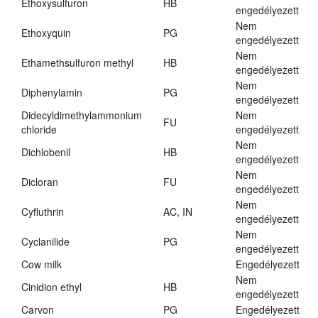
Ethoxysulfuron
HB
engedélyezett
Nem
Ethoxyquin
PG
engedélyezett
Nem
Ethamethsulfuron methyl
HB
engedélyezett
Nem
Diphenylamin
PG
engedélyezett
Didecyldimethylammonium
Nem
FU
chloride
engedélyezett
Nem
Dichlobenil
HB
engedélyezett
Nem
Dicloran
FU
engedélyezett
Nem
Cyfluthrin
AC, IN
engedélyezett
Nem
Cyclanilide
PG
engedélyezett
Cow milk
Engedélyezett
Nem
Cinidion ethyl
HB
engedélyezett
Carvon
PG
Engedélyezett