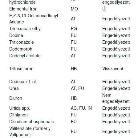
hydrochloride
engedélyezett
Elemental Iron
MO
Új
E,Z-3,13-Octadecadienyl
AT
Engedélyezett
Acetate
Trinexapac-ethyl
PG
Engedélyezett
Dodine
FU
Engedélyezett
Triticonazole
FU
Engedélyezett
Dodemorph
FU
Engedélyezett
Dodecyl acetate
AT
Engedélyezett
Tritosulforon
HB
Visszavont
Dodecan-1-ol
AT
Engedélyezett
Urea
AT, FU
Engedélyezett
Nem
Diuron
HB
engedélyezett
Urtica spp.
AC, FU, IN
Engedélyezett
Dithianon
FU
Engedélyezett
Disodium phosphonate
FU
Engedélyezett
Valifenalate (formerly
FU
Engedélyezett
Valiphenal)