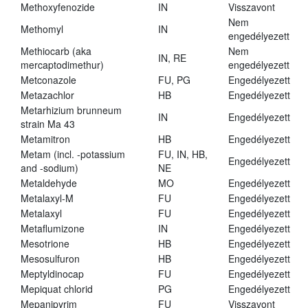
Methoxyfenozide
IN
Visszavont
Nem
Methomyl
IN
engedélyezett
Methiocarb (aka
Nem
IN, RE
mercaptodimethur)
engedélyezett
Metconazole
FU, PG
Engedélyezett
Metazachlor
HB
Engedélyezett
Metarhizium brunneum
IN
Engedélyezett
strain Ma 43
Metamitron
HB
Engedélyezett
Metam (incl. -potassium
FU, IN, HB,
Engedélyezett
and -sodium)
NE
Metaldehyde
MO
Engedélyezett
Metalaxyl-M
FU
Engedélyezett
Metalaxyl
FU
Engedélyezett
Metaflumizone
IN
Engedélyezett
Mesotrione
HB
Engedélyezett
Mesosulfuron
HB
Engedélyezett
Meptyldinocap
FU
Engedélyezett
Mepiquat chlorid
PG
Engedélyezett
Mepanipyrim
FU
Visszavont