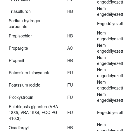
engedélyezett
Nem
Triasulfuron
HB
engedélyezett
Sodium hydrogen
Engedélyezett
carbonate
Nem
Propisochlor
HB
engedélyezett
Nem
Propargite
AC
engedélyezett
Nem
Propanil
HB
engedélyezett
Nem
Potassium thiocyanate
FU
engedélyezett
Nem
Potassium iodide
FU
engedélyezett
Nem
Picoxystrobin
FU
engedélyezett
Phlebiopsis gigantea (VRA
1835, VRA 1984, FOC PG
FU
Engedélyezett
410.3)
Nem
Oxadiargyl
HB
engedélyezett