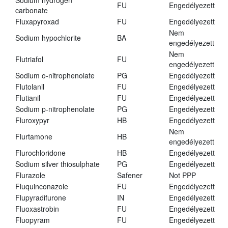
Sodium hydrogen
FU
Engedélyezett
carbonate
Fluxapyroxad
FU
Engedélyezett
Nem
Sodium hypochlorite
BA
engedélyezett
Nem
Flutriafol
FU
engedélyezett
Sodium o-nitrophenolate
PG
Engedélyezett
Flutolanil
FU
Engedélyezett
Flutianil
FU
Engedélyezett
Sodium p-nitrophenolate
PG
Engedélyezett
Fluroxypyr
HB
Engedélyezett
Nem
Flurtamone
HB
engedélyezett
Flurochloridone
HB
Engedélyezett
Sodium silver thiosulphate
PG
Engedélyezett
Flurazole
Safener
Not PPP
Fluquinconazole
FU
Engedélyezett
Flupyradifurone
IN
Engedélyezett
Fluoxastrobin
FU
Engedélyezett
Fluopyram
FU
Engedélyezett