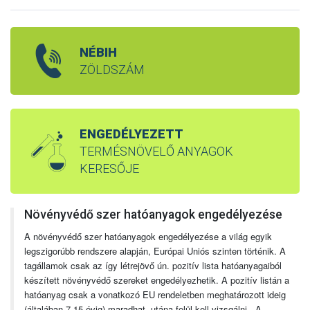
NÉBIH
ZÖLDSZÁM
ENGEDÉLYEZETT
TERMÉSNÖVELŐ ANYAGOK
KERESŐJE
Növényvédő szer hatóanyagok engedélyezése
A növényvédő szer hatóanyagok engedélyezése a világ egyik
legszigorúbb rendszere alapján, Európai Uniós szinten történik. A
tagállamok csak az így létrejövő ún. pozitív lista hatóanyagaiból
készített növényvédő szereket engedélyezhetik. A pozitív listán a
hatóanyag csak a vonatkozó EU rendeletben meghatározott ideig
(általában 7-15 évig) maradhat, utána felül kell vizsgálni. A