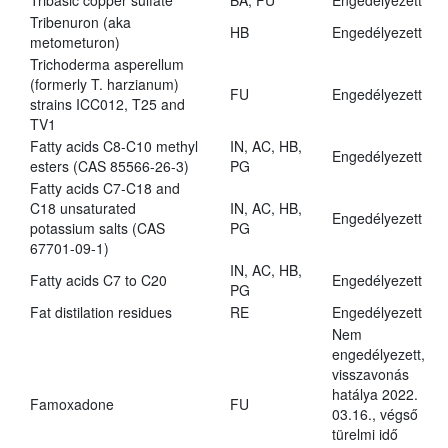
Tribasic copper sulfate
BA, FU
Engedélyezett
Tribenuron (aka
HB
Engedélyezett
metometuron)
Trichoderma asperellum
(formerly T. harzianum)
FU
Engedélyezett
strains ICC012, T25 and
TV1
Fatty acids C8-C10 methyl
IN, AC, HB,
Engedélyezett
esters (CAS 85566-26-3)
PG
Fatty acids C7-C18 and
C18 unsaturated
IN, AC, HB,
Engedélyezett
potassium salts (CAS
PG
67701-09-1)
IN, AC, HB,
Fatty acids C7 to C20
Engedélyezett
PG
Fat distilation residues
RE
Engedélyezett
Nem
engedélyezett,
visszavonás
hatálya 2022.
Famoxadone
FU
03.16., végső
türelmi idő