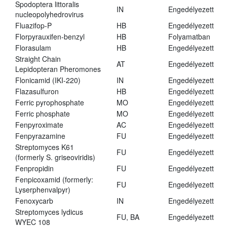
Spodoptera littoralis
IN
Engedélyezett
nucleopolyhedrovirus
Fluazifop-P
HB
Engedélyezett
Florpyrauxifen-benzyl
HB
Folyamatban
Florasulam
HB
Engedélyezett
Straight Chain
AT
Engedélyezett
Lepidopteran Pheromones
Flonicamid (IKI-220)
IN
Engedélyezett
Flazasulfuron
HB
Engedélyezett
Ferric pyrophosphate
MO
Engedélyezett
Ferric phosphate
MO
Engedélyezett
Fenpyroximate
AC
Engedélyezett
Fenpyrazamine
FU
Engedélyezett
Streptomyces K61
FU
Engedélyezett
(formerly S. griseoviridis)
Fenpropidin
FU
Engedélyezett
Fenpicoxamid (formerly:
FU
Engedélyezett
Lyserphenvalpyr)
Fenoxycarb
IN
Engedélyezett
Streptomyces lydicus
FU, BA
Engedélyezett
WYEC 108