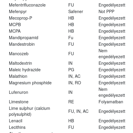
Mefentrifluconazole
FU
Engedélyezett
Mefenpyr
Safener
Not PPP
Mecoprop-P
HB
Engedélyezett
MCPB
HB
Engedélyezett
MCPA
HB
Engedélyezett
Mandipropamid
Fu
Engedélyezett
Mandestrobin
FU
Engedélyezett
Nem
Mancozeb
FU
engedélyezett
Maltodextrin
IN
Engedélyezett
Maleic hydrazide
PG
Engedélyezett
Malathion
IN, AC
Engedélyezett
Magnesium phosphide
IN, RO
Engedélyezett
Nem
Lufenuron
IN
engedélyezett
Limestone
RE
Folyamatban
Lime sulphur (calcium
FU, IN, AC
Engedélyezett
polysulphid)
Lenacil
HB
Engedélyezett
Lecithins
FU
Engedélyezett