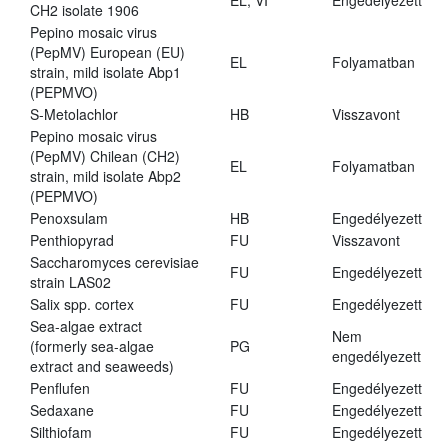
EL, VI
Engedélyezett
CH2 isolate 1906
Pepino mosaic virus
(PepMV) European (EU)
EL
Folyamatban
strain, mild isolate Abp1
(PEPMVO)
S-Metolachlor
HB
Visszavont
Pepino mosaic virus
(PepMV) Chilean (CH2)
EL
Folyamatban
strain, mild isolate Abp2
(PEPMVO)
Penoxsulam
HB
Engedélyezett
Penthiopyrad
FU
Visszavont
Saccharomyces cerevisiae
FU
Engedélyezett
strain LAS02
Salix spp. cortex
FU
Engedélyezett
Sea-algae extract
Nem
(formerly sea-algae
PG
engedélyezett
extract and seaweeds)
Penflufen
FU
Engedélyezett
Sedaxane
FU
Engedélyezett
Silthiofam
FU
Engedélyezett