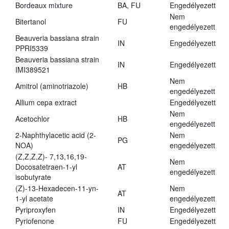
Bordeaux mixture
BA, FU
Engedélyezett
Nem
Bitertanol
FU
engedélyezett
Beauveria bassiana strain
IN
Engedélyezett
PPRI5339
Beauveria bassiana strain
IN
Engedélyezett
IMI389521
Nem
Amitrol (aminotriazole)
HB
engedélyezett
Allium cepa extract
Engedélyezett
Nem
Acetochlor
HB
engedélyezett
2-Naphthylacetic acid (2-
Nem
PG
NOA)
engedélyezett
(Z,Z,Z,Z)- 7,13,16,19-
Nem
Docosatetraen-1-yl
AT
engedélyezett
isobutyrate
(Z)-13-Hexadecen-11-yn-
Nem
AT
1-yl acetate
engedélyezett
Pyriproxyfen
IN
Engedélyezett
Pyriofenone
FU
Engedélyezett