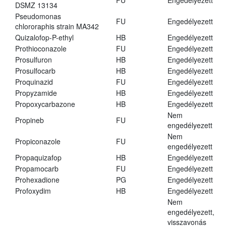
FU
Engedélyezett
DSMZ 13134
Pseudomonas
FU
Engedélyezett
chlororaphis strain MA342
Quizalofop-P-ethyl
HB
Engedélyezett
Prothioconazole
FU
Engedélyezett
Prosulfuron
HB
Engedélyezett
Prosulfocarb
HB
Engedélyezett
Proquinazid
FU
Engedélyezett
Propyzamide
HB
Engedélyezett
Propoxycarbazone
HB
Engedélyezett
Nem
Propineb
FU
engedélyezett
Nem
Propiconazole
FU
engedélyezett
Propaquizafop
HB
Engedélyezett
Propamocarb
FU
Engedélyezett
Prohexadione
PG
Engedélyezett
Profoxydim
HB
Engedélyezett
Nem
engedélyezett,
visszavonás