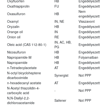
Oxyfluorfen
HB
Engedélyezett
Oxathiapiprolin
FU
Engedélyezett
Nem
Oxasulfuron
HB
engedélyezett
Oxamyl
IN, NE
Visszavont
Oryzalin
HB
Engedélyezett
Orange oil
IN
Engedélyezett
Onion oil
RE
Engedélyezett
IN, AC, HB,
Oleic acid (CAS 112-80-1)
Engedélyezett
PG
Nicosulfuron
HB
Engedélyezett
Napropamide-M
HB
Folyamatban
Napropamide
HB
Engedélyezett
n-Tetradecylacetate
AT
Engedélyezett
N-octyl bicycloheptene
Synergist
Not PPP
dicarboximide
n-hexadecanyl acetate
AT
Engedélyezett
N-Acetyl thiazolidin-4-
-
Not PPP
carboxylic acid
N,N-Diallyl-2,2-
Safener
Not PPP
dichloroacetamide