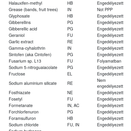
Halauxifen-methyl
HB
Engedélyezett
Grease (bands, fruit trees)
IN
Not PPP
Glyphosate
HB
Engedélyezett
Gibberellins
PG
Engedélyezett
Gibberellic acid
PG
Engedélyezett
Geraniol
FU
Engedélyezett
Garlic extract
RE
Engedélyezett
Gamma-cyhalothrin
IN
Engedélyezett
Sintofen (aka Cintofen)
PG
Engedélyezett
Fusarium sp. L13
FU
Folyamatban
Sodium 5-nitroguaiacolate
PG
Engedélyezett
Fructose
EL
Engedélyezett
Nem
Sodium aluminium silicate
RE
engedélyezett
Fosthiazate
NE
Engedélyezett
Fosetyl
FU
Engedélyezett
Formetanate
IN, AC
Engedélyezett
Forchlorfenuron
PG
Engedélyezett
Foramsulfuron
HB
Engedélyezett
Sodium chloride
FU, IN
Engedélyezett