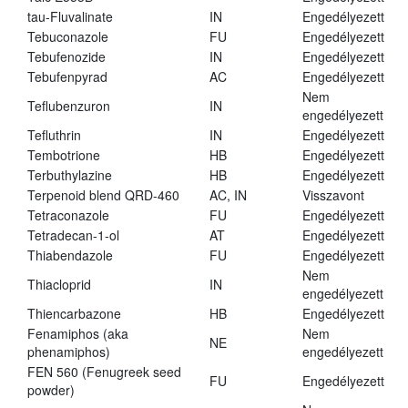
tau-Fluvalinate
IN
Engedélyezett
Tebuconazole
FU
Engedélyezett
Tebufenozide
IN
Engedélyezett
Tebufenpyrad
AC
Engedélyezett
Nem
Teflubenzuron
IN
engedélyezett
Tefluthrin
IN
Engedélyezett
Tembotrione
HB
Engedélyezett
Terbuthylazine
HB
Engedélyezett
Terpenoid blend QRD-460
AC, IN
Visszavont
Tetraconazole
FU
Engedélyezett
Tetradecan-1-ol
AT
Engedélyezett
Thiabendazole
FU
Engedélyezett
Nem
Thiacloprid
IN
engedélyezett
Thiencarbazone
HB
Engedélyezett
Fenamiphos (aka
Nem
NE
phenamiphos)
engedélyezett
FEN 560 (Fenugreek seed
FU
Engedélyezett
powder)