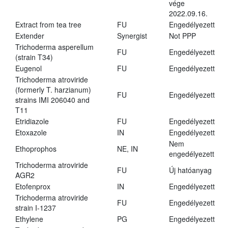
vége
2022.09.16.
Extract from tea tree
FU
Engedélyezett
Extender
Synergist
Not PPP
Trichoderma asperellum
FU
Engedélyezett
(strain T34)
Eugenol
FU
Engedélyezett
Trichoderma atroviride
(formerly T. harzianum)
FU
Engedélyezett
strains IMI 206040 and
T11
Etridiazole
FU
Engedélyezett
Etoxazole
IN
Engedélyezett
Nem
Ethoprophos
NE, IN
engedélyezett
Trichoderma atroviride
FU
Új hatóanyag
AGR2
Etofenprox
IN
Engedélyezett
Trichoderma atroviride
FU
Engedélyezett
strain I-1237
Ethylene
PG
Engedélyezett