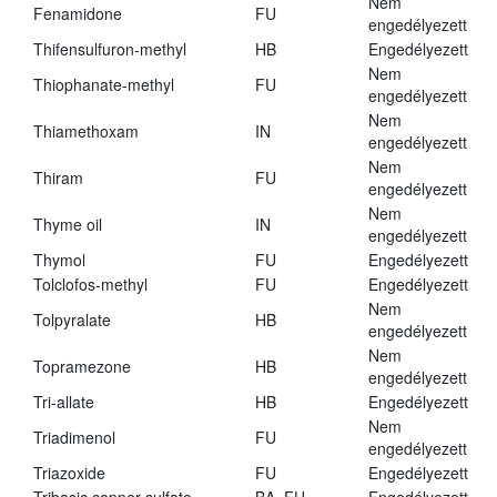
Nem
Fenamidone
FU
engedélyezett
Thifensulfuron-methyl
HB
Engedélyezett
Nem
Thiophanate-methyl
FU
engedélyezett
Nem
Thiamethoxam
IN
engedélyezett
Nem
Thiram
FU
engedélyezett
Nem
Thyme oil
IN
engedélyezett
Thymol
FU
Engedélyezett
Tolclofos-methyl
FU
Engedélyezett
Nem
Tolpyralate
HB
engedélyezett
Nem
Topramezone
HB
engedélyezett
Tri-allate
HB
Engedélyezett
Nem
Triadimenol
FU
engedélyezett
Triazoxide
FU
Engedélyezett