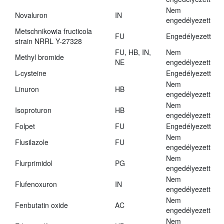
Nem
Novaluron
IN
engedélyezett
Metschnikowia fructicola
FU
Engedélyezett
strain NRRL Y-27328
FU, HB, IN,
Nem
Methyl bromide
NE
engedélyezett
L-cysteine
Engedélyezett
Nem
Linuron
HB
engedélyezett
Nem
Isoproturon
HB
engedélyezett
Folpet
FU
Engedélyezett
Nem
Flusilazole
FU
engedélyezett
Nem
Flurprimidol
PG
engedélyezett
Nem
Flufenoxuron
IN
engedélyezett
Nem
Fenbutatin oxide
AC
engedélyezett
Nem