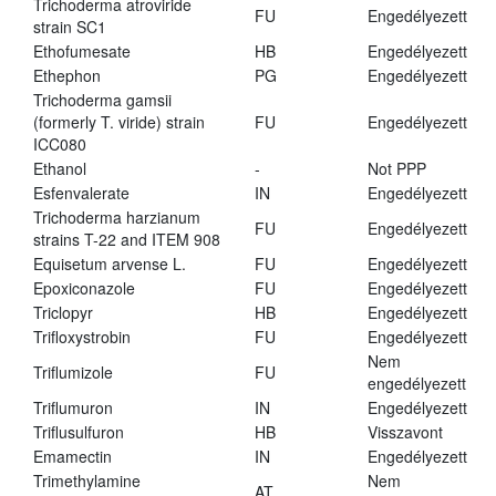
Trichoderma atroviride
FU
Engedélyezett
strain SC1
Ethofumesate
HB
Engedélyezett
Ethephon
PG
Engedélyezett
Trichoderma gamsii
(formerly T. viride) strain
FU
Engedélyezett
ICC080
Ethanol
-
Not PPP
Esfenvalerate
IN
Engedélyezett
Trichoderma harzianum
FU
Engedélyezett
strains T-22 and ITEM 908
Equisetum arvense L.
FU
Engedélyezett
Epoxiconazole
FU
Engedélyezett
Triclopyr
HB
Engedélyezett
Trifloxystrobin
FU
Engedélyezett
Nem
Triflumizole
FU
engedélyezett
Triflumuron
IN
Engedélyezett
Triflusulfuron
HB
Visszavont
Emamectin
IN
Engedélyezett
Trimethylamine
Nem
AT