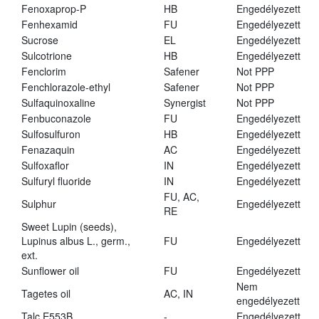
Fenoxaprop-P
HB
Engedélyezett
Fenhexamid
FU
Engedélyezett
Sucrose
EL
Engedélyezett
Sulcotrione
HB
Engedélyezett
Fenclorim
Safener
Not PPP
Fenchlorazole-ethyl
Safener
Not PPP
Sulfaquinoxaline
Synergist
Not PPP
Fenbuconazole
FU
Engedélyezett
Sulfosulfuron
HB
Engedélyezett
Fenazaquin
AC
Engedélyezett
Sulfoxaflor
IN
Engedélyezett
Sulfuryl fluoride
IN
Engedélyezett
FU, AC,
Sulphur
Engedélyezett
RE
Sweet Lupin (seeds),
Lupinus albus L., germ.,
FU
Engedélyezett
ext.
Sunflower oil
FU
Engedélyezett
Nem
Tagetes oil
AC, IN
engedélyezett
Talc E553B
-
Engedélyezett