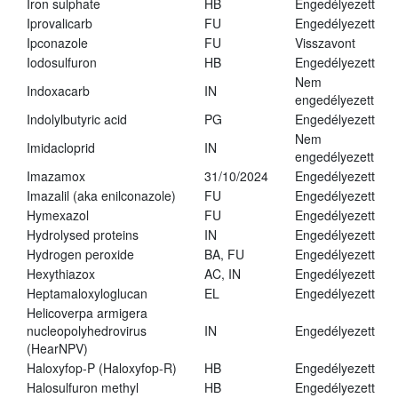
Iron sulphate
HB
Engedélyezett
Iprovalicarb
FU
Engedélyezett
Ipconazole
FU
Visszavont
Iodosulfuron
HB
Engedélyezett
Nem
Indoxacarb
IN
engedélyezett
Indolylbutyric acid
PG
Engedélyezett
Nem
Imidacloprid
IN
engedélyezett
Imazamox
31/10/2024
Engedélyezett
Imazalil (aka enilconazole)
FU
Engedélyezett
Hymexazol
FU
Engedélyezett
Hydrolysed proteins
IN
Engedélyezett
Hydrogen peroxide
BA, FU
Engedélyezett
Hexythiazox
AC, IN
Engedélyezett
Heptamaloxyloglucan
EL
Engedélyezett
Helicoverpa armigera
nucleopolyhedrovirus
IN
Engedélyezett
(HearNPV)
Haloxyfop-P (Haloxyfop-R)
HB
Engedélyezett
Halosulfuron methyl
HB
Engedélyezett