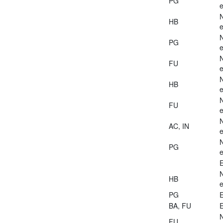
PG
e
HB
e
PG
e
FU
e
HB
e
FU
e
AC, IN
e
PG
e
E
HB
e
PG
E
BA, FU
E
FU