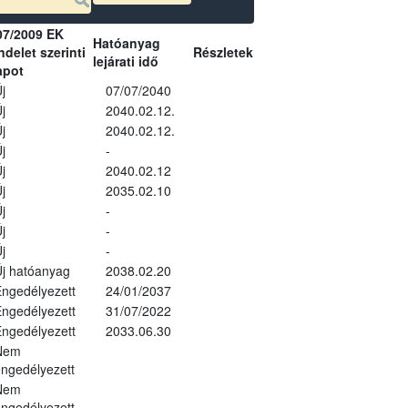
07/2009 EK
Hatóanyag
delet szerinti
Részletek
lejárati idő
apot
j
07/07/2040
j
2040.02.12.
j
2040.02.12.
j
-
j
2040.02.12
j
2035.02.10
j
-
j
-
j
-
j hatóanyag
2038.02.20
ngedélyezett
24/01/2037
ngedélyezett
31/07/2022
ngedélyezett
2033.06.30
Nem
ngedélyezett
Nem
ngedélyezett