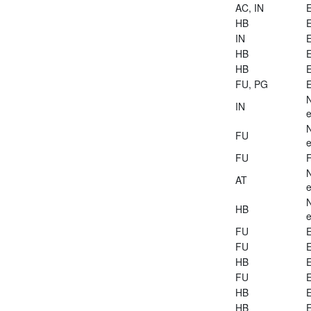
AC, IN
E
HB
E
IN
E
HB
E
HB
E
FU, PG
E
IN
e
FU
e
FU
AT
e
HB
e
FU
E
FU
E
HB
E
FU
E
HB
E
HB
E