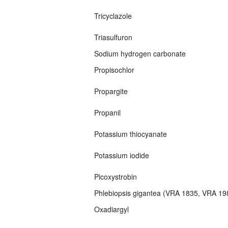
Tricyclazole
Triasulfuron
Sodium hydrogen carbonate
Propisochlor
Propargite
Propanil
Potassium thiocyanate
Potassium iodide
Picoxystrobin
Phlebiopsis gigantea (VRA 1835, VRA 1
Oxadiargyl