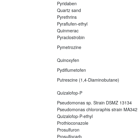
Pyridaben
Quartz sand
Pyrethrins
Pyraflufen-ethyl
Quinmerac
Pyraclostrobin
Pymetrozine
Quinoxyfen
Pydiflumetofen
Putrescine (1,4-Diaminobutane)
Quizalofop-P
Pseudomonas sp. Strain DSMZ 13134
Pseudomonas chlororaphis strain MA342
Quizalofop-P-ethyl
Prothioconazole
Prosulfuron
Prosulfocarb