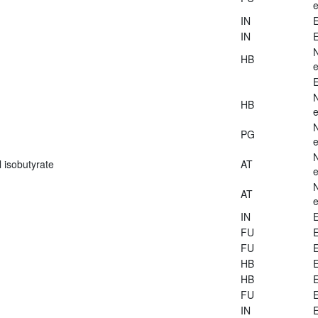
e
IN
E
IN
E
HB
e
E
HB
e
PG
e
 isobutyrate
AT
e
AT
e
IN
E
FU
E
FU
E
HB
E
HB
E
FU
E
IN
E