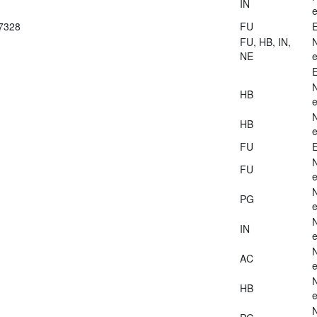
IN
e
27328
FU
E
FU, HB, IN,
NE
e
E
HB
e
HB
e
FU
E
FU
e
PG
e
IN
e
AC
e
HB
e