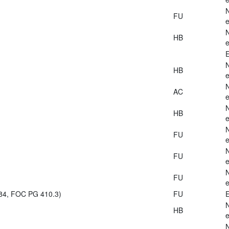
FU
e
HB
e
E
HB
e
AC
e
HB
e
FU
e
FU
e
FU
e
984, FOC PG 410.3)
FU
E
HB
e