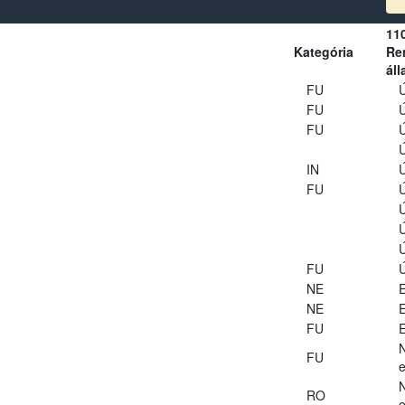
11
Kategória
Ren
áll
FU
Ú
FU
Ú
FU
Ú
Ú
IN
Ú
FU
Ú
Ú
Ú
Ú
FU
Ú
NE
E
NE
E
FU
E
FU
e
RO
e