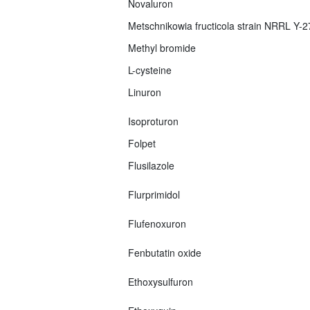
Novaluron
Metschnikowia fructicola strain NRRL Y-
Methyl bromide
L-cysteine
Linuron
Isoproturon
Folpet
Flusilazole
Flurprimidol
Flufenoxuron
Fenbutatin oxide
Ethoxysulfuron