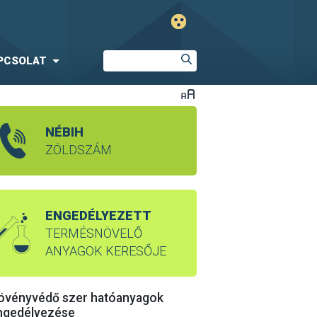
PCSOLAT
NÉBIH
ZÖLDSZÁM
ENGEDÉLYEZETT
TERMÉSNÖVELŐ
ANYAGOK KERESŐJE
övényvédő szer hatóanyagok
ngedélyezése