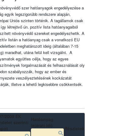
növényvédő szer hatóanyagok engedélyezése a
lág egyik legszigorúbb rendszere alapján,
rópai Uniós szinten történik. A tagállamok csak
 így létrejövő ún. pozitív lista hatóanyagaiból
szített növényvédő szereket engedélyezhetik. A
zitív listán a hatóanyag csak a vonatkozó EU
ndeletben meghatározott ideig (általában 7-15
ig) maradhat, utána felül kell vizsgálni. A
lyamatok együttes célja, hogy az egyes
szítmények forgalmazását és felhasználását oly
don szabályozzák, hogy az ember és
rnyezete veszélyeztetésének kockázatát
zárják, illetve a lehető legkisebbre csökkentsék.
07/2009 EK
Hatóanyag
delet szerinti
lejárati idő
apot
Részletek