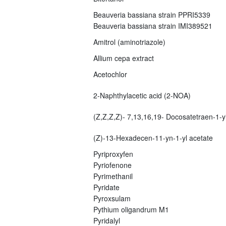
Beauveria bassiana strain PPRI5339
Beauveria bassiana strain IMI389521
Amitrol (aminotriazole)
Allium cepa extract
Acetochlor
2-Naphthylacetic acid (2-NOA)
(Z,Z,Z,Z)- 7,13,16,19- Docosatetraen-1-yl
(Z)-13-Hexadecen-11-yn-1-yl acetate
Pyriproxyfen
Pyriofenone
Pyrimethanil
Pyridate
Pyroxsulam
Pythium oligandrum M1
Pyridalyl