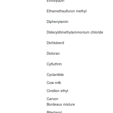
Ethoxyquin
Ethamethsulfuron methyl
Diphenylamin
Didecyldimethylammonium chloride
Dichlobenil
Dicloran
Cyfluthrin
Cyclanilide
Cow milk
Cinidion ethyl
Carvon
Bordeaux mixture
Bitertanol