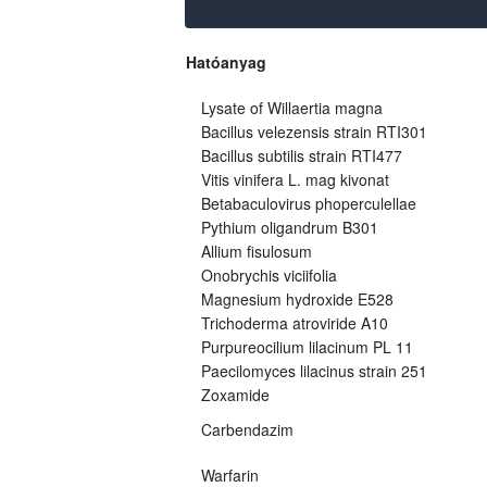
Hatóanyag
Lysate of Willaertia magna
Bacillus velezensis strain RTI301
Bacillus subtilis strain RTI477
Vitis vinifera L. mag kivonat
Betabaculovirus phoperculellae
Pythium oligandrum B301
Allium fisulosum
Onobrychis viciifolia
Magnesium hydroxide E528
Trichoderma atroviride A10
Purpureocilium lilacinum PL 11
Paecilomyces lilacinus strain 251
Zoxamide
Carbendazim
Warfarin