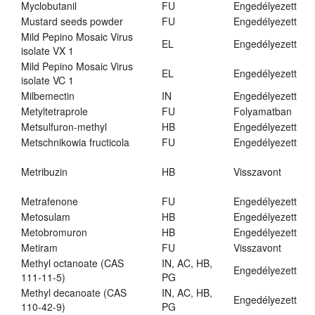
Myclobutanil
FU
Engedélyezett
Mustard seeds powder
FU
Engedélyezett
Mild Pepino Mosaic Virus
EL
Engedélyezett
isolate VX 1
Mild Pepino Mosaic Virus
EL
Engedélyezett
isolate VC 1
Milbemectin
IN
Engedélyezett
Metyltetraprole
FU
Folyamatban
Metsulfuron-methyl
HB
Engedélyezett
Metschnikowia fructicola
FU
Engedélyezett
Metribuzin
HB
Visszavont
Metrafenone
FU
Engedélyezett
Metosulam
HB
Engedélyezett
Metobromuron
HB
Engedélyezett
Metiram
FU
Visszavont
Methyl octanoate (CAS
IN, AC, HB,
Engedélyezett
111-11-5)
PG
Methyl decanoate (CAS
IN, AC, HB,
Engedélyezett
110-42-9)
PG