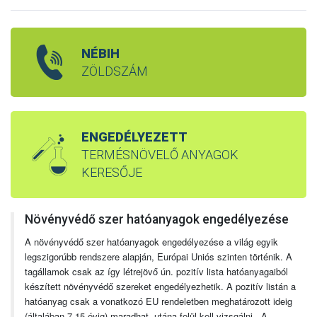
NÉBIH
ZÖLDSZÁM
ENGEDÉLYEZETT
TERMÉSNÖVELŐ ANYAGOK
KERESŐJE
Növényvédő szer hatóanyagok engedélyezése
A növényvédő szer hatóanyagok engedélyezése a világ egyik
legszigorúbb rendszere alapján, Európai Uniós szinten történik. A
tagállamok csak az így létrejövő ún. pozitív lista hatóanyagaiból
készített növényvédő szereket engedélyezhetik. A pozitív listán a
hatóanyag csak a vonatkozó EU rendeletben meghatározott ideig
(általában 7-15 évig) maradhat, utána felül kell vizsgálni. A