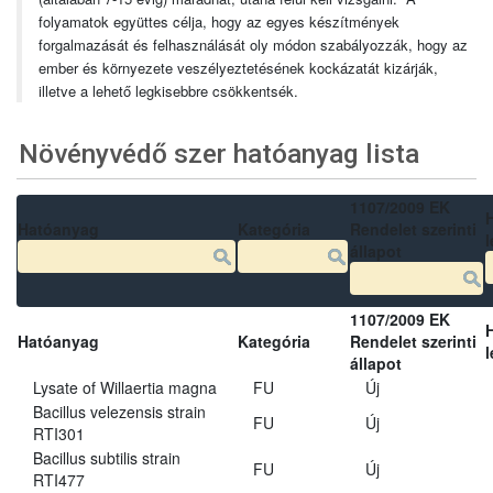
folyamatok együttes célja, hogy az egyes készítmények
forgalmazását és felhasználását oly módon szabályozzák, hogy az
ember és környezete veszélyeztetésének kockázatát kizárják,
illetve a lehető legkisebbre csökkentsék.
Növényvédő szer hatóanyag lista
1107/2009 EK
Hatóanyag
Kategória
Rendelet szerinti
l
állapot
1107/2009 EK
Hatóanyag
Kategória
Rendelet szerinti
l
állapot
Lysate of Willaertia magna
FU
Új
Bacillus velezensis strain
FU
Új
RTI301
Bacillus subtilis strain
FU
Új
RTI477