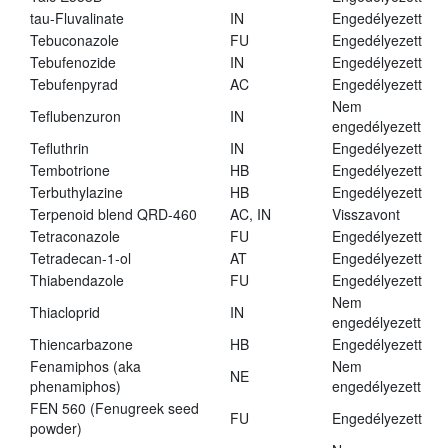
tau-Fluvalinate
IN
Engedélyezett
Tebuconazole
FU
Engedélyezett
Tebufenozide
IN
Engedélyezett
Tebufenpyrad
AC
Engedélyezett
Nem
Teflubenzuron
IN
engedélyezett
Tefluthrin
IN
Engedélyezett
Tembotrione
HB
Engedélyezett
Terbuthylazine
HB
Engedélyezett
Terpenoid blend QRD-460
AC, IN
Visszavont
Tetraconazole
FU
Engedélyezett
Tetradecan-1-ol
AT
Engedélyezett
Thiabendazole
FU
Engedélyezett
Nem
Thiacloprid
IN
engedélyezett
Thiencarbazone
HB
Engedélyezett
Fenamiphos (aka
Nem
NE
phenamiphos)
engedélyezett
FEN 560 (Fenugreek seed
FU
Engedélyezett
powder)