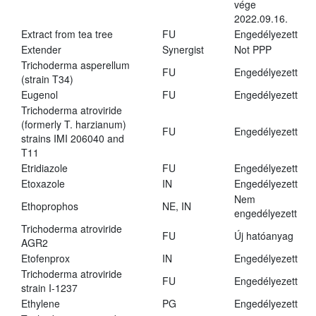
vége
2022.09.16.
Extract from tea tree
FU
Engedélyezett
Extender
Synergist
Not PPP
Trichoderma asperellum
FU
Engedélyezett
(strain T34)
Eugenol
FU
Engedélyezett
Trichoderma atroviride
(formerly T. harzianum)
FU
Engedélyezett
strains IMI 206040 and
T11
Etridiazole
FU
Engedélyezett
Etoxazole
IN
Engedélyezett
Nem
Ethoprophos
NE, IN
engedélyezett
Trichoderma atroviride
FU
Új hatóanyag
AGR2
Etofenprox
IN
Engedélyezett
Trichoderma atroviride
FU
Engedélyezett
strain I-1237
Ethylene
PG
Engedélyezett