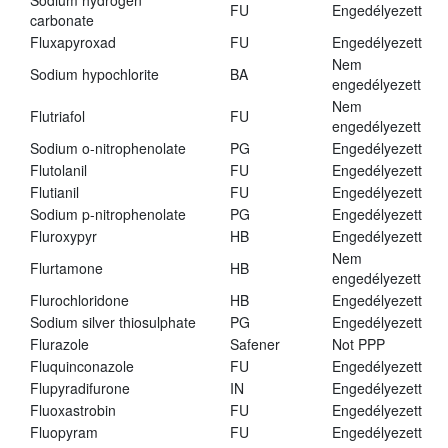
Sodium hydrogen
FU
Engedélyezett
carbonate
Fluxapyroxad
FU
Engedélyezett
Nem
Sodium hypochlorite
BA
engedélyezett
Nem
Flutriafol
FU
engedélyezett
Sodium o-nitrophenolate
PG
Engedélyezett
Flutolanil
FU
Engedélyezett
Flutianil
FU
Engedélyezett
Sodium p-nitrophenolate
PG
Engedélyezett
Fluroxypyr
HB
Engedélyezett
Nem
Flurtamone
HB
engedélyezett
Flurochloridone
HB
Engedélyezett
Sodium silver thiosulphate
PG
Engedélyezett
Flurazole
Safener
Not PPP
Fluquinconazole
FU
Engedélyezett
Flupyradifurone
IN
Engedélyezett
Fluoxastrobin
FU
Engedélyezett
Fluopyram
FU
Engedélyezett