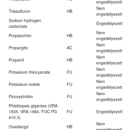
engedélyezett
Nem
Triasulfuron
HB
engedélyezett
Sodium hydrogen
Engedélyezett
carbonate
Nem
Propisochlor
HB
engedélyezett
Nem
Propargite
AC
engedélyezett
Nem
Propanil
HB
engedélyezett
Nem
Potassium thiocyanate
FU
engedélyezett
Nem
Potassium iodide
FU
engedélyezett
Nem
Picoxystrobin
FU
engedélyezett
Phlebiopsis gigantea (VRA
1835, VRA 1984, FOC PG
FU
Engedélyezett
410.3)
Nem
Oxadiargyl
HB
engedélyezett