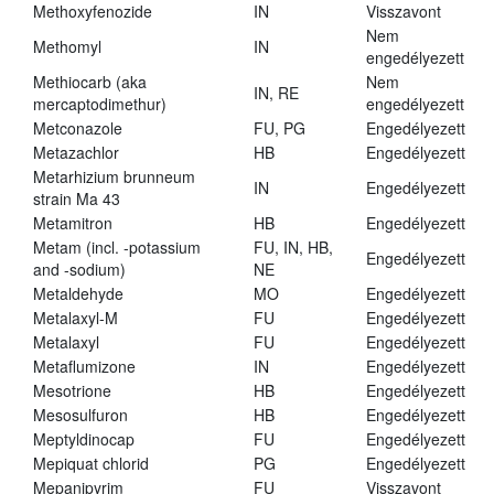
Methoxyfenozide
IN
Visszavont
Nem
Methomyl
IN
engedélyezett
Methiocarb (aka
Nem
IN, RE
mercaptodimethur)
engedélyezett
Metconazole
FU, PG
Engedélyezett
Metazachlor
HB
Engedélyezett
Metarhizium brunneum
IN
Engedélyezett
strain Ma 43
Metamitron
HB
Engedélyezett
Metam (incl. -potassium
FU, IN, HB,
Engedélyezett
and -sodium)
NE
Metaldehyde
MO
Engedélyezett
Metalaxyl-M
FU
Engedélyezett
Metalaxyl
FU
Engedélyezett
Metaflumizone
IN
Engedélyezett
Mesotrione
HB
Engedélyezett
Mesosulfuron
HB
Engedélyezett
Meptyldinocap
FU
Engedélyezett
Mepiquat chlorid
PG
Engedélyezett
Mepanipyrim
FU
Visszavont