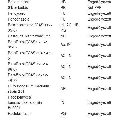
Pendimethalin
HB
Engedélyezett
Silver iodide
RE
Not PPP
Pencycuron
FU
Engedélyezett
Penconazole
FU
Engedélyezett
Pelargonic acid (CAS 112-
IN, AC, HB,
Engedélyezett
05-0)
PG
Pasteuria nishizawae Pn1
NE
Engedélyezett
Paraffin oil/(CAS 97862-
Ac, IN
Engedélyezett
82-3)
Paraffin oil/(CAS 8042-47-
AC, IN
Engedélyezett
5)
Paraffin oil/(CAS 72623-
AC, IN
Engedélyezett
86-0)
Paraffin oil/(CAS 64742-
AC, IN
Engedélyezett
46-7)
Purpureocillium lilacinum
NE
Engedélyezett
strain 251
Paecilomyces
fumosoroseus strain
IN
Engedélyezett
Fe9901
Paclobutrazol
PG
Engedélyezett