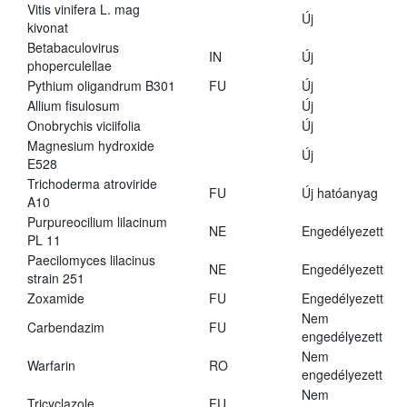
Vitis vinifera L. mag
Új
kivonat
Betabaculovirus
IN
Új
phoperculellae
Pythium oligandrum B301
FU
Új
Allium fisulosum
Új
Onobrychis viciifolia
Új
Magnesium hydroxide
Új
E528
Trichoderma atroviride
FU
Új hatóanyag
A10
Purpureocilium lilacinum
NE
Engedélyezett
PL 11
Paecilomyces lilacinus
NE
Engedélyezett
strain 251
Zoxamide
FU
Engedélyezett
Nem
Carbendazim
FU
engedélyezett
Nem
Warfarin
RO
engedélyezett
Nem
Tricyclazole
FU