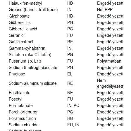
Halauxifen-methyl
HB
Engedélyezett
Grease (bands, fruit trees)
IN
Not PPP
Glyphosate
HB
Engedélyezett
Gibberellins
PG
Engedélyezett
Gibberellic acid
PG
Engedélyezett
Geraniol
FU
Engedélyezett
Garlic extract
RE
Engedélyezett
Gamma-cyhalothrin
IN
Engedélyezett
Sintofen (aka Cintofen)
PG
Engedélyezett
Fusarium sp. L13
FU
Folyamatban
Sodium 5-nitroguaiacolate
PG
Engedélyezett
Fructose
EL
Engedélyezett
Nem
Sodium aluminium silicate
RE
engedélyezett
Fosthiazate
NE
Engedélyezett
Fosetyl
FU
Engedélyezett
Formetanate
IN, AC
Engedélyezett
Forchlorfenuron
PG
Engedélyezett
Foramsulfuron
HB
Engedélyezett
Sodium chloride
FU, IN
Engedélyezett