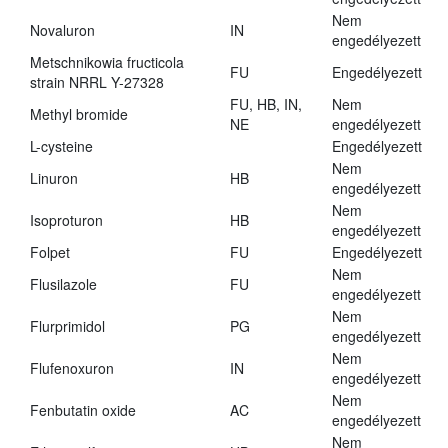
Nem
Novaluron
IN
engedélyezett
Metschnikowia fructicola
FU
Engedélyezett
strain NRRL Y-27328
FU, HB, IN,
Nem
Methyl bromide
NE
engedélyezett
L-cysteine
Engedélyezett
Nem
Linuron
HB
engedélyezett
Nem
Isoproturon
HB
engedélyezett
Folpet
FU
Engedélyezett
Nem
Flusilazole
FU
engedélyezett
Nem
Flurprimidol
PG
engedélyezett
Nem
Flufenoxuron
IN
engedélyezett
Nem
Fenbutatin oxide
AC
engedélyezett
Nem