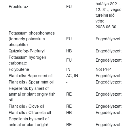
hatálya 2021.
Prochloraz
FU
12. 31., végső
türelmi idő
vége
2023.06.30.
Potassium phosphonates
(formerly potassium
FU
Engedélyezett
phosphite)
Quizalofop-P-tefuryl
HB
Engedélyezett
Potassium hydrogen
FU
Engedélyezett
carbonate
Polybutene
IN
Not PPP
Plant oils/ Rape seed oil
AC, IN
Engedélyezett
Plant oils / Spear mint oil
-
Engedélyezett
Repellents by smell of
animal or plant origin/ fish
RE
Engedélyezett
oil
Plant oils / Clove oil
RE
Engedélyezett
Plant oils / Citronella oil
HB
Engedélyezett
Repellents by smell of
animal or plant origin/
RE
Engedélyezett