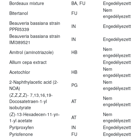
Bordeaux mixture
BA, FU
Engedélyezett
Nem
Bitertanol
FU
engedélyezett
Beauveria bassiana strain
IN
Engedélyezett
PPRI5339
Beauveria bassiana strain
IN
Engedélyezett
IMI389521
Nem
Amitrol (aminotriazole)
HB
engedélyezett
Allium cepa extract
Engedélyezett
Nem
Acetochlor
HB
engedélyezett
2-Naphthylacetic acid (2-
Nem
PG
NOA)
engedélyezett
(Z,Z,Z,Z)- 7,13,16,19-
Nem
Docosatetraen-1-yl
AT
engedélyezett
isobutyrate
(Z)-13-Hexadecen-11-yn-
Nem
AT
1-yl acetate
engedélyezett
Pyriproxyfen
IN
Engedélyezett
Pyriofenone
FU
Engedélyezett