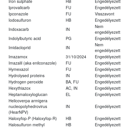
Iron sulphate
HB
Engedélyezett
Iprovalicarb
FU
Engedélyezett
Ipconazole
FU
Visszavont
Iodosulfuron
HB
Engedélyezett
Nem
Indoxacarb
IN
engedélyezett
Indolylbutyric acid
PG
Engedélyezett
Nem
Imidacloprid
IN
engedélyezett
Imazamox
31/10/2024
Engedélyezett
Imazalil (aka enilconazole)
FU
Engedélyezett
Hymexazol
FU
Engedélyezett
Hydrolysed proteins
IN
Engedélyezett
Hydrogen peroxide
BA, FU
Engedélyezett
Hexythiazox
AC, IN
Engedélyezett
Heptamaloxyloglucan
EL
Engedélyezett
Helicoverpa armigera
nucleopolyhedrovirus
IN
Engedélyezett
(HearNPV)
Haloxyfop-P (Haloxyfop-R)
HB
Engedélyezett
Halosulfuron methyl
HB
Engedélyezett