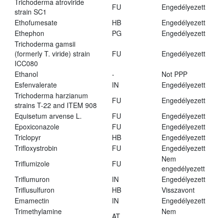
Trichoderma atroviride
FU
Engedélyezett
strain SC1
Ethofumesate
HB
Engedélyezett
Ethephon
PG
Engedélyezett
Trichoderma gamsii
(formerly T. viride) strain
FU
Engedélyezett
ICC080
Ethanol
-
Not PPP
Esfenvalerate
IN
Engedélyezett
Trichoderma harzianum
FU
Engedélyezett
strains T-22 and ITEM 908
Equisetum arvense L.
FU
Engedélyezett
Epoxiconazole
FU
Engedélyezett
Triclopyr
HB
Engedélyezett
Trifloxystrobin
FU
Engedélyezett
Nem
Triflumizole
FU
engedélyezett
Triflumuron
IN
Engedélyezett
Triflusulfuron
HB
Visszavont
Emamectin
IN
Engedélyezett
Trimethylamine
Nem
AT