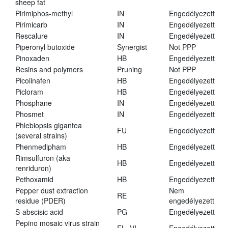
sheep fat
Pirimiphos-methyl
IN
Engedélyezett
Pirimicarb
IN
Engedélyezett
Rescalure
IN
Engedélyezett
Piperonyl butoxide
Synergist
Not PPP
Pinoxaden
HB
Engedélyezett
Resins and polymers
Pruning
Not PPP
Picolinafen
HB
Engedélyezett
Picloram
HB
Engedélyezett
Phosphane
IN
Engedélyezett
Phosmet
IN
Engedélyezett
Phlebiopsis gigantea
FU
Engedélyezett
(several strains)
Phenmedipham
HB
Engedélyezett
Rimsulfuron (aka
HB
Engedélyezett
renriduron)
Pethoxamid
HB
Engedélyezett
Pepper dust extraction
Nem
RE
residue (PDER)
engedélyezett
S-abscisic acid
PG
Engedélyezett
Pepino mosaic virus strain