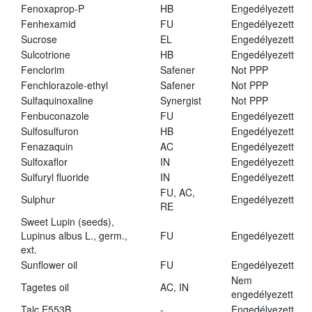
Fenoxaprop-P
HB
Engedélyezett
Fenhexamid
FU
Engedélyezett
Sucrose
EL
Engedélyezett
Sulcotrione
HB
Engedélyezett
Fenclorim
Safener
Not PPP
Fenchlorazole-ethyl
Safener
Not PPP
Sulfaquinoxaline
Synergist
Not PPP
Fenbuconazole
FU
Engedélyezett
Sulfosulfuron
HB
Engedélyezett
Fenazaquin
AC
Engedélyezett
Sulfoxaflor
IN
Engedélyezett
Sulfuryl fluoride
IN
Engedélyezett
FU, AC,
Sulphur
Engedélyezett
RE
Sweet Lupin (seeds),
Lupinus albus L., germ.,
FU
Engedélyezett
ext.
Sunflower oil
FU
Engedélyezett
Nem
Tagetes oil
AC, IN
engedélyezett
Talc E553B
-
Engedélyezett