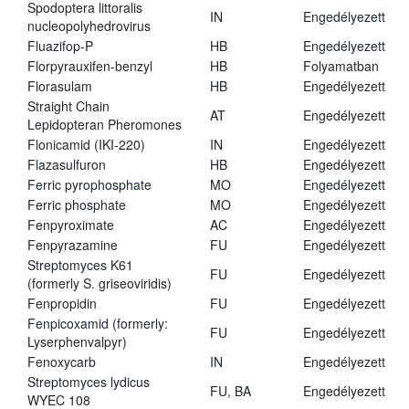
Spodoptera littoralis
IN
Engedélyezett
nucleopolyhedrovirus
Fluazifop-P
HB
Engedélyezett
Florpyrauxifen-benzyl
HB
Folyamatban
Florasulam
HB
Engedélyezett
Straight Chain
AT
Engedélyezett
Lepidopteran Pheromones
Flonicamid (IKI-220)
IN
Engedélyezett
Flazasulfuron
HB
Engedélyezett
Ferric pyrophosphate
MO
Engedélyezett
Ferric phosphate
MO
Engedélyezett
Fenpyroximate
AC
Engedélyezett
Fenpyrazamine
FU
Engedélyezett
Streptomyces K61
FU
Engedélyezett
(formerly S. griseoviridis)
Fenpropidin
FU
Engedélyezett
Fenpicoxamid (formerly:
FU
Engedélyezett
Lyserphenvalpyr)
Fenoxycarb
IN
Engedélyezett
Streptomyces lydicus
FU, BA
Engedélyezett
WYEC 108