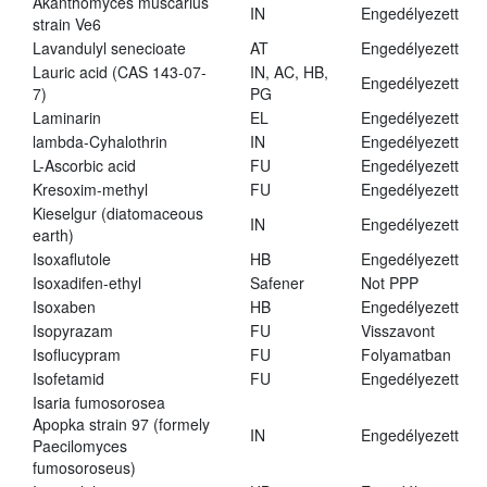
Akanthomyces muscarius
IN
Engedélyezett
strain Ve6
Lavandulyl senecioate
AT
Engedélyezett
Lauric acid (CAS 143-07-
IN, AC, HB,
Engedélyezett
7)
PG
Laminarin
EL
Engedélyezett
lambda-Cyhalothrin
IN
Engedélyezett
L-Ascorbic acid
FU
Engedélyezett
Kresoxim-methyl
FU
Engedélyezett
Kieselgur (diatomaceous
IN
Engedélyezett
earth)
Isoxaflutole
HB
Engedélyezett
Isoxadifen-ethyl
Safener
Not PPP
Isoxaben
HB
Engedélyezett
Isopyrazam
FU
Visszavont
Isoflucypram
FU
Folyamatban
Isofetamid
FU
Engedélyezett
Isaria fumosorosea
Apopka strain 97 (formely
IN
Engedélyezett
Paecilomyces
fumosoroseus)