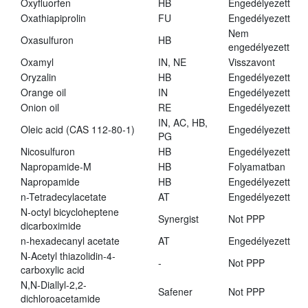
Oxyfluorfen
HB
Engedélyezett
Oxathiapiprolin
FU
Engedélyezett
Nem
Oxasulfuron
HB
engedélyezett
Oxamyl
IN, NE
Visszavont
Oryzalin
HB
Engedélyezett
Orange oil
IN
Engedélyezett
Onion oil
RE
Engedélyezett
IN, AC, HB,
Oleic acid (CAS 112-80-1)
Engedélyezett
PG
Nicosulfuron
HB
Engedélyezett
Napropamide-M
HB
Folyamatban
Napropamide
HB
Engedélyezett
n-Tetradecylacetate
AT
Engedélyezett
N-octyl bicycloheptene
Synergist
Not PPP
dicarboximide
n-hexadecanyl acetate
AT
Engedélyezett
N-Acetyl thiazolidin-4-
-
Not PPP
carboxylic acid
N,N-Diallyl-2,2-
Safener
Not PPP
dichloroacetamide