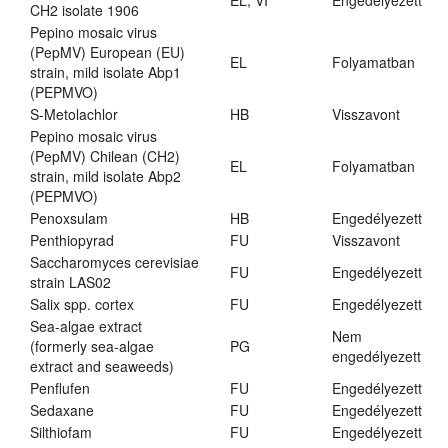
EL, VI
Engedélyezett
CH2 isolate 1906
Pepino mosaic virus
(PepMV) European (EU)
EL
Folyamatban
strain, mild isolate Abp1
(PEPMVO)
S-Metolachlor
HB
Visszavont
Pepino mosaic virus
(PepMV) Chilean (CH2)
EL
Folyamatban
strain, mild isolate Abp2
(PEPMVO)
Penoxsulam
HB
Engedélyezett
Penthiopyrad
FU
Visszavont
Saccharomyces cerevisiae
FU
Engedélyezett
strain LAS02
Salix spp. cortex
FU
Engedélyezett
Sea-algae extract
Nem
(formerly sea-algae
PG
engedélyezett
extract and seaweeds)
Penflufen
FU
Engedélyezett
Sedaxane
FU
Engedélyezett
Silthiofam
FU
Engedélyezett