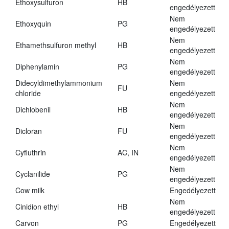
Ethoxysulfuron
HB
engedélyezett
Nem
Ethoxyquin
PG
engedélyezett
Nem
Ethamethsulfuron methyl
HB
engedélyezett
Nem
Diphenylamin
PG
engedélyezett
Didecyldimethylammonium
Nem
FU
chloride
engedélyezett
Nem
Dichlobenil
HB
engedélyezett
Nem
Dicloran
FU
engedélyezett
Nem
Cyfluthrin
AC, IN
engedélyezett
Nem
Cyclanilide
PG
engedélyezett
Cow milk
Engedélyezett
Nem
Cinidion ethyl
HB
engedélyezett
Carvon
PG
Engedélyezett