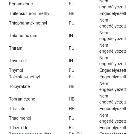
Nem
Fenamidone
FU
engedélyezett
Thifensulfuron-methyl
HB
Engedélyezett
Nem
Thiophanate-methyl
FU
engedélyezett
Nem
Thiamethoxam
IN
engedélyezett
Nem
Thiram
FU
engedélyezett
Nem
Thyme oil
IN
engedélyezett
Thymol
FU
Engedélyezett
Tolclofos-methyl
FU
Engedélyezett
Nem
Tolpyralate
HB
engedélyezett
Nem
Topramezone
HB
engedélyezett
Tri-allate
HB
Engedélyezett
Nem
Triadimenol
FU
engedélyezett
Triazoxide
FU
Engedélyezett