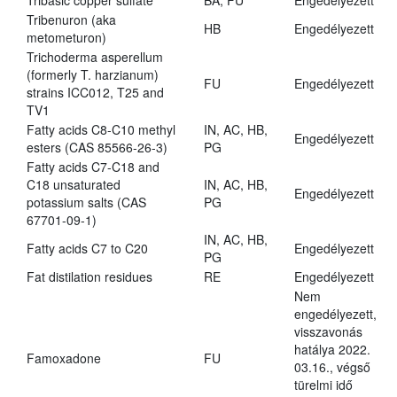
Tribasic copper sulfate
BA, FU
Engedélyezett
Tribenuron (aka
HB
Engedélyezett
metometuron)
Trichoderma asperellum
(formerly T. harzianum)
FU
Engedélyezett
strains ICC012, T25 and
TV1
Fatty acids C8-C10 methyl
IN, AC, HB,
Engedélyezett
esters (CAS 85566-26-3)
PG
Fatty acids C7-C18 and
C18 unsaturated
IN, AC, HB,
Engedélyezett
potassium salts (CAS
PG
67701-09-1)
IN, AC, HB,
Fatty acids C7 to C20
Engedélyezett
PG
Fat distilation residues
RE
Engedélyezett
Nem
engedélyezett,
visszavonás
hatálya 2022.
Famoxadone
FU
03.16., végső
türelmi idő