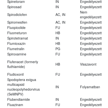
Spinetoram
IN
Engedélyezett
Spinosad
IN
Engedélyezett
Nem
Spirodiclofen
AC, IN
engedélyezett
Spiromesifen
AC, IN
Engedélyezett
Fluopicolide
FU
Engedélyezett
Fluometuron
HB
Engedélyezett
Spirotetramat
IN
Engedélyezett
Flumioxazin
HB
Engedélyezett
Flumetralin
PG
Engedélyezett
Spiroxamine
FU
Engedélyezett
Flufenacet (formerly
HB
Visszavont
fluthiamide)
Fludioxonil
FU
Engedélyezett
Spodoptera exigua
multicapsid
IN
Folyamatban
nucleopolyhedorvirus
(SeMNPV)
Flubendiamide
IN
Engedélyezett
Fluazinam
FU
Engedélyezett