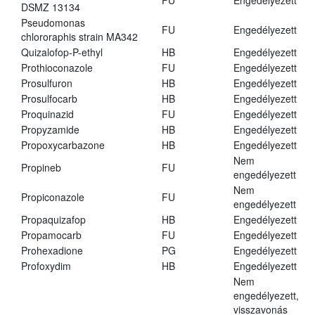
FU
Engedélyezett
DSMZ 13134
Pseudomonas
FU
Engedélyezett
chlororaphis strain MA342
Quizalofop-P-ethyl
HB
Engedélyezett
Prothioconazole
FU
Engedélyezett
Prosulfuron
HB
Engedélyezett
Prosulfocarb
HB
Engedélyezett
Proquinazid
FU
Engedélyezett
Propyzamide
HB
Engedélyezett
Propoxycarbazone
HB
Engedélyezett
Nem
Propineb
FU
engedélyezett
Nem
Propiconazole
FU
engedélyezett
Propaquizafop
HB
Engedélyezett
Propamocarb
FU
Engedélyezett
Prohexadione
PG
Engedélyezett
Profoxydim
HB
Engedélyezett
Nem
engedélyezett,
visszavonás