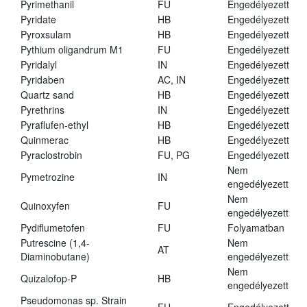
Pyrimethanil
FU
Engedélyezett
Pyridate
HB
Engedélyezett
Pyroxsulam
HB
Engedélyezett
Pythium oligandrum M1
FU
Engedélyezett
Pyridalyl
IN
Engedélyezett
Pyridaben
AC, IN
Engedélyezett
Quartz sand
HB
Engedélyezett
Pyrethrins
IN
Engedélyezett
Pyraflufen-ethyl
HB
Engedélyezett
Quinmerac
HB
Engedélyezett
Pyraclostrobin
FU, PG
Engedélyezett
Nem
Pymetrozine
IN
engedélyezett
Nem
Quinoxyfen
FU
engedélyezett
Pydiflumetofen
FU
Folyamatban
Putrescine (1,4-
Nem
AT
Diaminobutane)
engedélyezett
Nem
Quizalofop-P
HB
engedélyezett
Pseudomonas sp. Strain