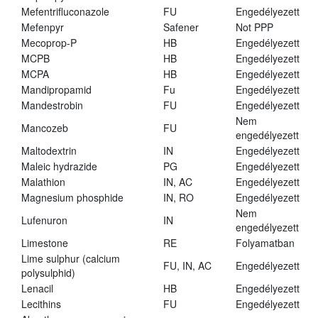
Mefentrifluconazole
FU
Engedélyezett
Mefenpyr
Safener
Not PPP
Mecoprop-P
HB
Engedélyezett
MCPB
HB
Engedélyezett
MCPA
HB
Engedélyezett
Mandipropamid
Fu
Engedélyezett
Mandestrobin
FU
Engedélyezett
Nem
Mancozeb
FU
engedélyezett
Maltodextrin
IN
Engedélyezett
Maleic hydrazide
PG
Engedélyezett
Malathion
IN, AC
Engedélyezett
Magnesium phosphide
IN, RO
Engedélyezett
Nem
Lufenuron
IN
engedélyezett
Limestone
RE
Folyamatban
Lime sulphur (calcium
FU, IN, AC
Engedélyezett
polysulphid)
Lenacil
HB
Engedélyezett
Lecithins
FU
Engedélyezett