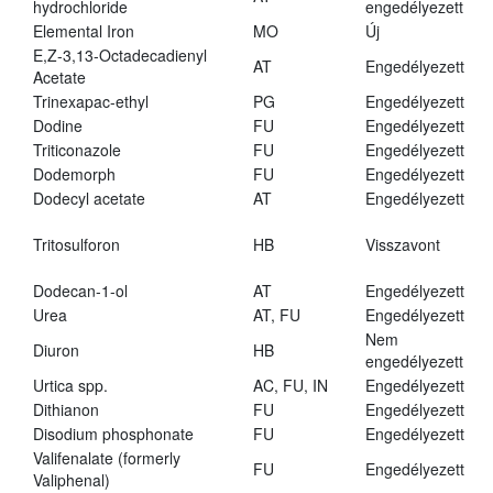
hydrochloride
engedélyezett
Elemental Iron
MO
Új
E,Z-3,13-Octadecadienyl
AT
Engedélyezett
Acetate
Trinexapac-ethyl
PG
Engedélyezett
Dodine
FU
Engedélyezett
Triticonazole
FU
Engedélyezett
Dodemorph
FU
Engedélyezett
Dodecyl acetate
AT
Engedélyezett
Tritosulforon
HB
Visszavont
Dodecan-1-ol
AT
Engedélyezett
Urea
AT, FU
Engedélyezett
Nem
Diuron
HB
engedélyezett
Urtica spp.
AC, FU, IN
Engedélyezett
Dithianon
FU
Engedélyezett
Disodium phosphonate
FU
Engedélyezett
Valifenalate (formerly
FU
Engedélyezett
Valiphenal)