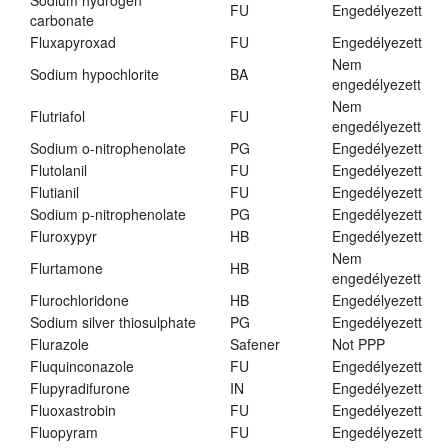
Sodium hydrogen
FU
Engedélyezett
carbonate
Fluxapyroxad
FU
Engedélyezett
Nem
Sodium hypochlorite
BA
engedélyezett
Nem
Flutriafol
FU
engedélyezett
Sodium o-nitrophenolate
PG
Engedélyezett
Flutolanil
FU
Engedélyezett
Flutianil
FU
Engedélyezett
Sodium p-nitrophenolate
PG
Engedélyezett
Fluroxypyr
HB
Engedélyezett
Nem
Flurtamone
HB
engedélyezett
Flurochloridone
HB
Engedélyezett
Sodium silver thiosulphate
PG
Engedélyezett
Flurazole
Safener
Not PPP
Fluquinconazole
FU
Engedélyezett
Flupyradifurone
IN
Engedélyezett
Fluoxastrobin
FU
Engedélyezett
Fluopyram
FU
Engedélyezett