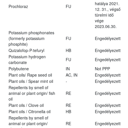
hatálya 2021.
Prochloraz
FU
12. 31., végső
türelmi idő
vége
2023.06.30.
Potassium phosphonates
(formerly potassium
FU
Engedélyezett
phosphite)
Quizalofop-P-tefuryl
HB
Engedélyezett
Potassium hydrogen
FU
Engedélyezett
carbonate
Polybutene
IN
Not PPP
Plant oils/ Rape seed oil
AC, IN
Engedélyezett
Plant oils / Spear mint oil
-
Engedélyezett
Repellents by smell of
animal or plant origin/ fish
RE
Engedélyezett
oil
Plant oils / Clove oil
RE
Engedélyezett
Plant oils / Citronella oil
HB
Engedélyezett
Repellents by smell of
animal or plant origin/
RE
Engedélyezett