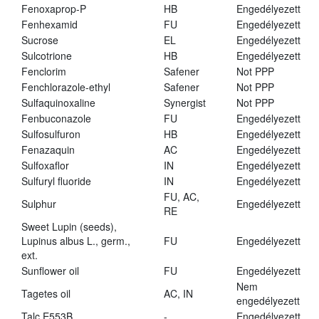
Fenoxaprop-P
HB
Engedélyezett
Fenhexamid
FU
Engedélyezett
Sucrose
EL
Engedélyezett
Sulcotrione
HB
Engedélyezett
Fenclorim
Safener
Not PPP
Fenchlorazole-ethyl
Safener
Not PPP
Sulfaquinoxaline
Synergist
Not PPP
Fenbuconazole
FU
Engedélyezett
Sulfosulfuron
HB
Engedélyezett
Fenazaquin
AC
Engedélyezett
Sulfoxaflor
IN
Engedélyezett
Sulfuryl fluoride
IN
Engedélyezett
FU, AC,
Sulphur
Engedélyezett
RE
Sweet Lupin (seeds),
Lupinus albus L., germ.,
FU
Engedélyezett
ext.
Sunflower oil
FU
Engedélyezett
Nem
Tagetes oil
AC, IN
engedélyezett
Talc E553B
-
Engedélyezett