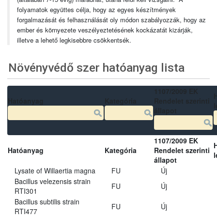
folyamatok együttes célja, hogy az egyes készítmények
forgalmazását és felhasználását oly módon szabályozzák, hogy az
ember és környezete veszélyeztetésének kockázatát kizárják,
illetve a lehető legkisebbre csökkentsék.
Növényvédő szer hatóanyag lista
1107/2009 EK
Hatóanyag
Kategória
Rendelet szerinti
l
állapot
1107/2009 EK
Hatóanyag
Kategória
Rendelet szerinti
l
állapot
Lysate of Willaertia magna
FU
Új
Bacillus velezensis strain
FU
Új
RTI301
Bacillus subtilis strain
FU
Új
RTI477