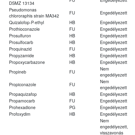
FU
Engedélyezett
DSMZ 13134
Pseudomonas
FU
Engedélyezett
chlororaphis strain MA342
Quizalofop-P-ethyl
HB
Engedélyezett
Prothioconazole
FU
Engedélyezett
Prosulfuron
HB
Engedélyezett
Prosulfocarb
HB
Engedélyezett
Proquinazid
FU
Engedélyezett
Propyzamide
HB
Engedélyezett
Propoxycarbazone
HB
Engedélyezett
Nem
Propineb
FU
engedélyezett
Nem
Propiconazole
FU
engedélyezett
Propaquizafop
HB
Engedélyezett
Propamocarb
FU
Engedélyezett
Prohexadione
PG
Engedélyezett
Profoxydim
HB
Engedélyezett
Nem
engedélyezett,
visszavonás