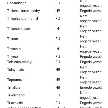
Nem
Fenamidone
FU
engedélyezett
Thifensulfuron-methyl
HB
Engedélyezett
Nem
Thiophanate-methyl
FU
engedélyezett
Nem
Thiamethoxam
IN
engedélyezett
Nem
Thiram
FU
engedélyezett
Nem
Thyme oil
IN
engedélyezett
Thymol
FU
Engedélyezett
Tolclofos-methyl
FU
Engedélyezett
Nem
Tolpyralate
HB
engedélyezett
Nem
Topramezone
HB
engedélyezett
Tri-allate
HB
Engedélyezett
Nem
Triadimenol
FU
engedélyezett
Triazoxide
FU
Engedélyezett