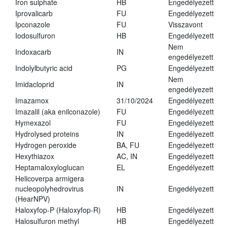
Iron sulphate
HB
Engedélyezett
Iprovalicarb
FU
Engedélyezett
Ipconazole
FU
Visszavont
Iodosulfuron
HB
Engedélyezett
Nem
Indoxacarb
IN
engedélyezett
Indolylbutyric acid
PG
Engedélyezett
Nem
Imidacloprid
IN
engedélyezett
Imazamox
31/10/2024
Engedélyezett
Imazalil (aka enilconazole)
FU
Engedélyezett
Hymexazol
FU
Engedélyezett
Hydrolysed proteins
IN
Engedélyezett
Hydrogen peroxide
BA, FU
Engedélyezett
Hexythiazox
AC, IN
Engedélyezett
Heptamaloxyloglucan
EL
Engedélyezett
Helicoverpa armigera
nucleopolyhedrovirus
IN
Engedélyezett
(HearNPV)
Haloxyfop-P (Haloxyfop-R)
HB
Engedélyezett
Halosulfuron methyl
HB
Engedélyezett