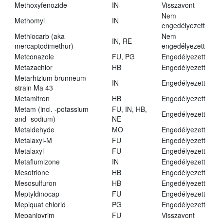
Methoxyfenozide
IN
Visszavont
Nem
Methomyl
IN
engedélyezett
Methiocarb (aka
Nem
IN, RE
mercaptodimethur)
engedélyezett
Metconazole
FU, PG
Engedélyezett
Metazachlor
HB
Engedélyezett
Metarhizium brunneum
IN
Engedélyezett
strain Ma 43
Metamitron
HB
Engedélyezett
Metam (incl. -potassium
FU, IN, HB,
Engedélyezett
and -sodium)
NE
Metaldehyde
MO
Engedélyezett
Metalaxyl-M
FU
Engedélyezett
Metalaxyl
FU
Engedélyezett
Metaflumizone
IN
Engedélyezett
Mesotrione
HB
Engedélyezett
Mesosulfuron
HB
Engedélyezett
Meptyldinocap
FU
Engedélyezett
Mepiquat chlorid
PG
Engedélyezett
Mepanipyrim
FU
Visszavont