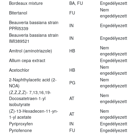
Bordeaux mixture
BA, FU
Engedélyezett
Nem
Bitertanol
FU
engedélyezett
Beauveria bassiana strain
IN
Engedélyezett
PPRI5339
Beauveria bassiana strain
IN
Engedélyezett
IMI389521
Nem
Amitrol (aminotriazole)
HB
engedélyezett
Allium cepa extract
Engedélyezett
Nem
Acetochlor
HB
engedélyezett
2-Naphthylacetic acid (2-
Nem
PG
NOA)
engedélyezett
(Z,Z,Z,Z)- 7,13,16,19-
Nem
Docosatetraen-1-yl
AT
engedélyezett
isobutyrate
(Z)-13-Hexadecen-11-yn-
Nem
AT
1-yl acetate
engedélyezett
Pyriproxyfen
IN
Engedélyezett
Pyriofenone
FU
Engedélyezett