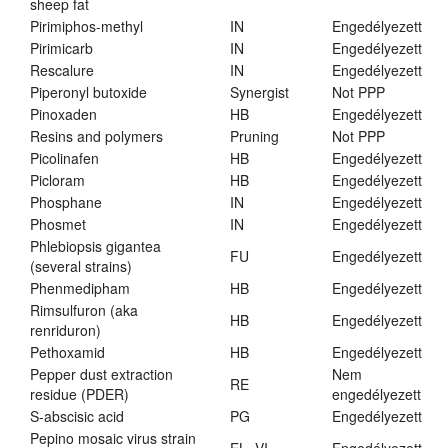
sheep fat
Pirimiphos-methyl
IN
Engedélyezett
Pirimicarb
IN
Engedélyezett
Rescalure
IN
Engedélyezett
Piperonyl butoxide
Synergist
Not PPP
Pinoxaden
HB
Engedélyezett
Resins and polymers
Pruning
Not PPP
Picolinafen
HB
Engedélyezett
Picloram
HB
Engedélyezett
Phosphane
IN
Engedélyezett
Phosmet
IN
Engedélyezett
Phlebiopsis gigantea
FU
Engedélyezett
(several strains)
Phenmedipham
HB
Engedélyezett
Rimsulfuron (aka
HB
Engedélyezett
renriduron)
Pethoxamid
HB
Engedélyezett
Pepper dust extraction
Nem
RE
residue (PDER)
engedélyezett
S-abscisic acid
PG
Engedélyezett
Pepino mosaic virus strain