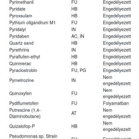
Pyrimethanil
FU
Engedélyezett
Pyridate
HB
Engedélyezett
Pyroxsulam
HB
Engedélyezett
Pythium oligandrum M1
FU
Engedélyezett
Pyridalyl
IN
Engedélyezett
Pyridaben
AC, IN
Engedélyezett
Quartz sand
HB
Engedélyezett
Pyrethrins
IN
Engedélyezett
Pyraflufen-ethyl
HB
Engedélyezett
Quinmerac
HB
Engedélyezett
Pyraclostrobin
FU, PG
Engedélyezett
Nem
Pymetrozine
IN
engedélyezett
Nem
Quinoxyfen
FU
engedélyezett
Pydiflumetofen
FU
Folyamatban
Putrescine (1,4-
Nem
AT
Diaminobutane)
engedélyezett
Nem
Quizalofop-P
HB
engedélyezett
Pseudomonas sp. Strain