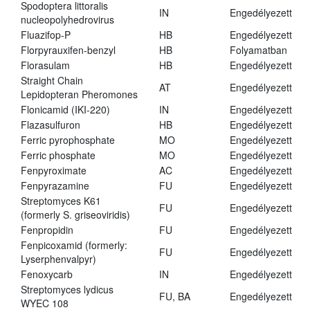
Spodoptera littoralis
IN
Engedélyezett
nucleopolyhedrovirus
Fluazifop-P
HB
Engedélyezett
Florpyrauxifen-benzyl
HB
Folyamatban
Florasulam
HB
Engedélyezett
Straight Chain
AT
Engedélyezett
Lepidopteran Pheromones
Flonicamid (IKI-220)
IN
Engedélyezett
Flazasulfuron
HB
Engedélyezett
Ferric pyrophosphate
MO
Engedélyezett
Ferric phosphate
MO
Engedélyezett
Fenpyroximate
AC
Engedélyezett
Fenpyrazamine
FU
Engedélyezett
Streptomyces K61
FU
Engedélyezett
(formerly S. griseoviridis)
Fenpropidin
FU
Engedélyezett
Fenpicoxamid (formerly:
FU
Engedélyezett
Lyserphenvalpyr)
Fenoxycarb
IN
Engedélyezett
Streptomyces lydicus
FU, BA
Engedélyezett
WYEC 108