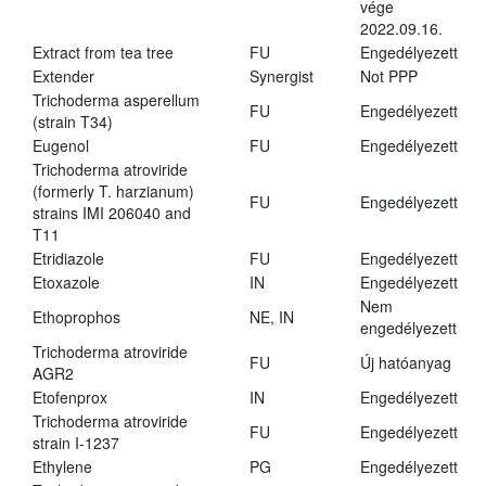
vége
2022.09.16.
Extract from tea tree
FU
Engedélyezett
Extender
Synergist
Not PPP
Trichoderma asperellum
FU
Engedélyezett
(strain T34)
Eugenol
FU
Engedélyezett
Trichoderma atroviride
(formerly T. harzianum)
FU
Engedélyezett
strains IMI 206040 and
T11
Etridiazole
FU
Engedélyezett
Etoxazole
IN
Engedélyezett
Nem
Ethoprophos
NE, IN
engedélyezett
Trichoderma atroviride
FU
Új hatóanyag
AGR2
Etofenprox
IN
Engedélyezett
Trichoderma atroviride
FU
Engedélyezett
strain I-1237
Ethylene
PG
Engedélyezett