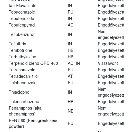
tau-Fluvalinate
IN
Engedélyezett
Tebuconazole
FU
Engedélyezett
Tebufenozide
IN
Engedélyezett
Tebufenpyrad
AC
Engedélyezett
Nem
Teflubenzuron
IN
engedélyezett
Tefluthrin
IN
Engedélyezett
Tembotrione
HB
Engedélyezett
Terbuthylazine
HB
Engedélyezett
Terpenoid blend QRD-460
AC, IN
Visszavont
Tetraconazole
FU
Engedélyezett
Tetradecan-1-ol
AT
Engedélyezett
Thiabendazole
FU
Engedélyezett
Nem
Thiacloprid
IN
engedélyezett
Thiencarbazone
HB
Engedélyezett
Fenamiphos (aka
Nem
NE
phenamiphos)
engedélyezett
FEN 560 (Fenugreek seed
FU
Engedélyezett
powder)