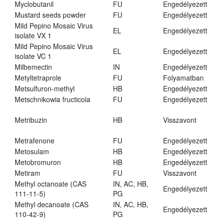
Myclobutanil
FU
Engedélyezett
Mustard seeds powder
FU
Engedélyezett
Mild Pepino Mosaic Virus
EL
Engedélyezett
isolate VX 1
Mild Pepino Mosaic Virus
EL
Engedélyezett
isolate VC 1
Milbemectin
IN
Engedélyezett
Metyltetraprole
FU
Folyamatban
Metsulfuron-methyl
HB
Engedélyezett
Metschnikowia fructicola
FU
Engedélyezett
Metribuzin
HB
Visszavont
Metrafenone
FU
Engedélyezett
Metosulam
HB
Engedélyezett
Metobromuron
HB
Engedélyezett
Metiram
FU
Visszavont
Methyl octanoate (CAS
IN, AC, HB,
Engedélyezett
111-11-5)
PG
Methyl decanoate (CAS
IN, AC, HB,
Engedélyezett
110-42-9)
PG