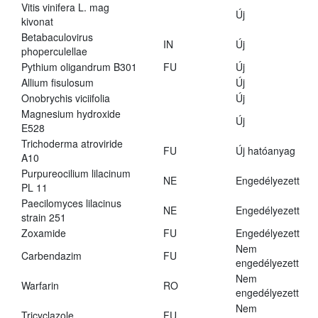
Vitis vinifera L. mag
Új
kivonat
Betabaculovirus
IN
Új
phoperculellae
Pythium oligandrum B301
FU
Új
Allium fisulosum
Új
Onobrychis viciifolia
Új
Magnesium hydroxide
Új
E528
Trichoderma atroviride
FU
Új hatóanyag
A10
Purpureocilium lilacinum
NE
Engedélyezett
PL 11
Paecilomyces lilacinus
NE
Engedélyezett
strain 251
Zoxamide
FU
Engedélyezett
Nem
Carbendazim
FU
engedélyezett
Nem
Warfarin
RO
engedélyezett
Nem
Tricyclazole
FU