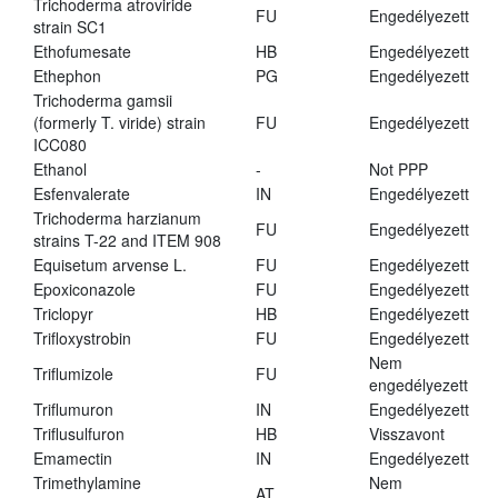
Trichoderma atroviride
FU
Engedélyezett
strain SC1
Ethofumesate
HB
Engedélyezett
Ethephon
PG
Engedélyezett
Trichoderma gamsii
(formerly T. viride) strain
FU
Engedélyezett
ICC080
Ethanol
-
Not PPP
Esfenvalerate
IN
Engedélyezett
Trichoderma harzianum
FU
Engedélyezett
strains T-22 and ITEM 908
Equisetum arvense L.
FU
Engedélyezett
Epoxiconazole
FU
Engedélyezett
Triclopyr
HB
Engedélyezett
Trifloxystrobin
FU
Engedélyezett
Nem
Triflumizole
FU
engedélyezett
Triflumuron
IN
Engedélyezett
Triflusulfuron
HB
Visszavont
Emamectin
IN
Engedélyezett
Trimethylamine
Nem
AT