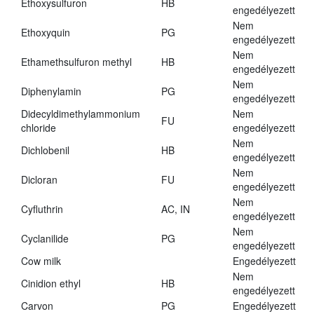
Ethoxysulfuron
HB
engedélyezett
Nem
Ethoxyquin
PG
engedélyezett
Nem
Ethamethsulfuron methyl
HB
engedélyezett
Nem
Diphenylamin
PG
engedélyezett
Didecyldimethylammonium
Nem
FU
chloride
engedélyezett
Nem
Dichlobenil
HB
engedélyezett
Nem
Dicloran
FU
engedélyezett
Nem
Cyfluthrin
AC, IN
engedélyezett
Nem
Cyclanilide
PG
engedélyezett
Cow milk
Engedélyezett
Nem
Cinidion ethyl
HB
engedélyezett
Carvon
PG
Engedélyezett