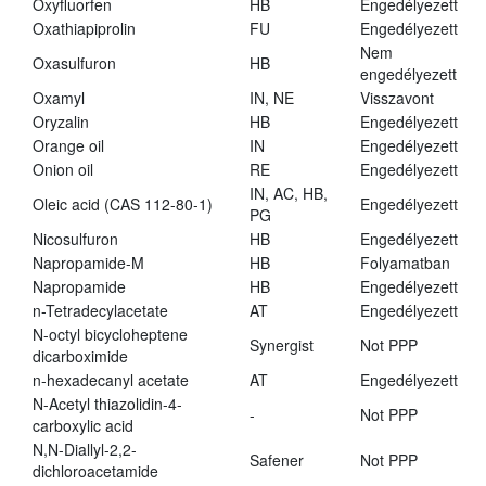
Oxyfluorfen
HB
Engedélyezett
Oxathiapiprolin
FU
Engedélyezett
Nem
Oxasulfuron
HB
engedélyezett
Oxamyl
IN, NE
Visszavont
Oryzalin
HB
Engedélyezett
Orange oil
IN
Engedélyezett
Onion oil
RE
Engedélyezett
IN, AC, HB,
Oleic acid (CAS 112-80-1)
Engedélyezett
PG
Nicosulfuron
HB
Engedélyezett
Napropamide-M
HB
Folyamatban
Napropamide
HB
Engedélyezett
n-Tetradecylacetate
AT
Engedélyezett
N-octyl bicycloheptene
Synergist
Not PPP
dicarboximide
n-hexadecanyl acetate
AT
Engedélyezett
N-Acetyl thiazolidin-4-
-
Not PPP
carboxylic acid
N,N-Diallyl-2,2-
Safener
Not PPP
dichloroacetamide