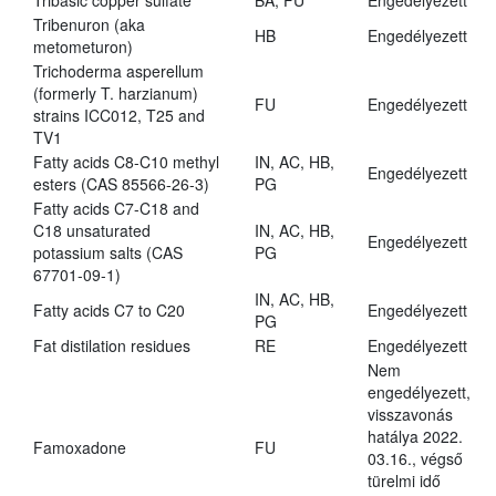
Tribasic copper sulfate
BA, FU
Engedélyezett
Tribenuron (aka
HB
Engedélyezett
metometuron)
Trichoderma asperellum
(formerly T. harzianum)
FU
Engedélyezett
strains ICC012, T25 and
TV1
Fatty acids C8-C10 methyl
IN, AC, HB,
Engedélyezett
esters (CAS 85566-26-3)
PG
Fatty acids C7-C18 and
C18 unsaturated
IN, AC, HB,
Engedélyezett
potassium salts (CAS
PG
67701-09-1)
IN, AC, HB,
Fatty acids C7 to C20
Engedélyezett
PG
Fat distilation residues
RE
Engedélyezett
Nem
engedélyezett,
visszavonás
hatálya 2022.
Famoxadone
FU
03.16., végső
türelmi idő