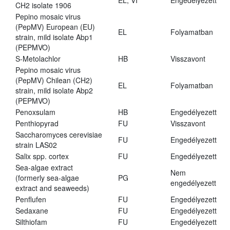
EL, VI
Engedélyezett
CH2 isolate 1906
Pepino mosaic virus
(PepMV) European (EU)
EL
Folyamatban
strain, mild isolate Abp1
(PEPMVO)
S-Metolachlor
HB
Visszavont
Pepino mosaic virus
(PepMV) Chilean (CH2)
EL
Folyamatban
strain, mild isolate Abp2
(PEPMVO)
Penoxsulam
HB
Engedélyezett
Penthiopyrad
FU
Visszavont
Saccharomyces cerevisiae
FU
Engedélyezett
strain LAS02
Salix spp. cortex
FU
Engedélyezett
Sea-algae extract
Nem
(formerly sea-algae
PG
engedélyezett
extract and seaweeds)
Penflufen
FU
Engedélyezett
Sedaxane
FU
Engedélyezett
Silthiofam
FU
Engedélyezett