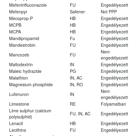
Mefentrifluconazole
FU
Engedélyezett
Mefenpyr
Safener
Not PPP
Mecoprop-P
HB
Engedélyezett
MCPB
HB
Engedélyezett
MCPA
HB
Engedélyezett
Mandipropamid
Fu
Engedélyezett
Mandestrobin
FU
Engedélyezett
Nem
Mancozeb
FU
engedélyezett
Maltodextrin
IN
Engedélyezett
Maleic hydrazide
PG
Engedélyezett
Malathion
IN, AC
Engedélyezett
Magnesium phosphide
IN, RO
Engedélyezett
Nem
Lufenuron
IN
engedélyezett
Limestone
RE
Folyamatban
Lime sulphur (calcium
FU, IN, AC
Engedélyezett
polysulphid)
Lenacil
HB
Engedélyezett
Lecithins
FU
Engedélyezett