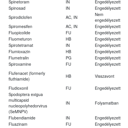
Spinetoram
IN
Engedélyezett
Spinosad
IN
Engedélyezett
Nem
Spirodiclofen
AC, IN
engedélyezett
Spiromesifen
AC, IN
Engedélyezett
Fluopicolide
FU
Engedélyezett
Fluometuron
HB
Engedélyezett
Spirotetramat
IN
Engedélyezett
Flumioxazin
HB
Engedélyezett
Flumetralin
PG
Engedélyezett
Spiroxamine
FU
Engedélyezett
Flufenacet (formerly
HB
Visszavont
fluthiamide)
Fludioxonil
FU
Engedélyezett
Spodoptera exigua
multicapsid
IN
Folyamatban
nucleopolyhedorvirus
(SeMNPV)
Flubendiamide
IN
Engedélyezett
Fluazinam
FU
Engedélyezett