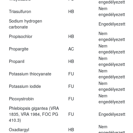
engedélyezett
Nem
Triasulfuron
HB
engedélyezett
Sodium hydrogen
Engedélyezett
carbonate
Nem
Propisochlor
HB
engedélyezett
Nem
Propargite
AC
engedélyezett
Nem
Propanil
HB
engedélyezett
Nem
Potassium thiocyanate
FU
engedélyezett
Nem
Potassium iodide
FU
engedélyezett
Nem
Picoxystrobin
FU
engedélyezett
Phlebiopsis gigantea (VRA
1835, VRA 1984, FOC PG
FU
Engedélyezett
410.3)
Nem
Oxadiargyl
HB
engedélyezett