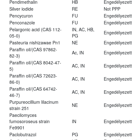
Pendimethalin
HB
Engedélyezett
Silver iodide
RE
Not PPP
Pencycuron
FU
Engedélyezett
Penconazole
FU
Engedélyezett
Pelargonic acid (CAS 112-
IN, AC, HB,
Engedélyezett
05-0)
PG
Pasteuria nishizawae Pn1
NE
Engedélyezett
Paraffin oil/(CAS 97862-
Ac, IN
Engedélyezett
82-3)
Paraffin oil/(CAS 8042-47-
AC, IN
Engedélyezett
5)
Paraffin oil/(CAS 72623-
AC, IN
Engedélyezett
86-0)
Paraffin oil/(CAS 64742-
AC, IN
Engedélyezett
46-7)
Purpureocillium lilacinum
NE
Engedélyezett
strain 251
Paecilomyces
fumosoroseus strain
IN
Engedélyezett
Fe9901
Paclobutrazol
PG
Engedélyezett