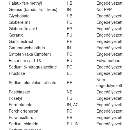
Halauxifen-methyl
HB
Engedélyezett
Grease (bands, fruit trees)
IN
Not PPP
Glyphosate
HB
Engedélyezett
Gibberellins
PG
Engedélyezett
Gibberellic acid
PG
Engedélyezett
Geraniol
FU
Engedélyezett
Garlic extract
RE
Engedélyezett
Gamma-cyhalothrin
IN
Engedélyezett
Sintofen (aka Cintofen)
PG
Engedélyezett
Fusarium sp. L13
FU
Folyamatban
Sodium 5-nitroguaiacolate
PG
Engedélyezett
Fructose
EL
Engedélyezett
Nem
Sodium aluminium silicate
RE
engedélyezett
Fosthiazate
NE
Engedélyezett
Fosetyl
FU
Engedélyezett
Formetanate
IN, AC
Engedélyezett
Forchlorfenuron
PG
Engedélyezett
Foramsulfuron
HB
Engedélyezett
Sodium chloride
FU, IN
Engedélyezett