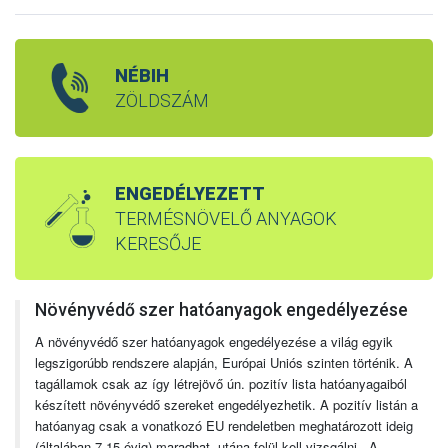
NÉBIH
ZÖLDSZÁM
ENGEDÉLYEZETT
TERMÉSNÖVELŐ ANYAGOK
KERESŐJE
Növényvédő szer hatóanyagok engedélyezése
A növényvédő szer hatóanyagok engedélyezése a világ egyik
legszigorúbb rendszere alapján, Európai Uniós szinten történik. A
tagállamok csak az így létrejövő ún. pozitív lista hatóanyagaiból
készített növényvédő szereket engedélyezhetik. A pozitív listán a
hatóanyag csak a vonatkozó EU rendeletben meghatározott ideig
(általában 7-15 évig) maradhat, utána felül kell vizsgálni. A