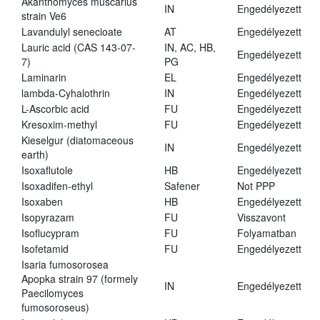
Akanthomyces muscarius
IN
Engedélyezett
strain Ve6
Lavandulyl senecioate
AT
Engedélyezett
Lauric acid (CAS 143-07-
IN, AC, HB,
Engedélyezett
7)
PG
Laminarin
EL
Engedélyezett
lambda-Cyhalothrin
IN
Engedélyezett
L-Ascorbic acid
FU
Engedélyezett
Kresoxim-methyl
FU
Engedélyezett
Kieselgur (diatomaceous
IN
Engedélyezett
earth)
Isoxaflutole
HB
Engedélyezett
Isoxadifen-ethyl
Safener
Not PPP
Isoxaben
HB
Engedélyezett
Isopyrazam
FU
Visszavont
Isoflucypram
FU
Folyamatban
Isofetamid
FU
Engedélyezett
Isaria fumosorosea
Apopka strain 97 (formely
IN
Engedélyezett
Paecilomyces
fumosoroseus)