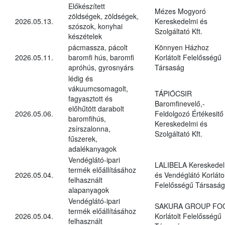
Előkészített
Mézes Mogyoró
zöldségek, zöldségek,
2026.05.13.
Kereskedelmi és
szószok, konyhai
Szolgáltató Kft.
készételek
pácmassza, pácolt
Könnyen Házhoz
2026.05.11.
baromfi hús, baromfi
Korlátolt Felelősségű
apróhús, gyrosnyárs
Társaság
lédig és
vákuumcsomagolt,
TÁPIÓCSIR
fagyasztott és
Baromfinevelő,-
előhűtött darabolt
2026.05.06.
Feldolgozó Értékesitő
baromfihús,
Kereskedelmi és
zsírszalonna,
Szolgáltató Kft.
fűszerek,
adalékanyagok
Vendéglátó-ipari
LALIBELA Kereskedel
termék előállításához
2026.05.04.
és Vendéglátó Korlátol
felhasznált
Felelősségű Társaság
alapanyagok
Vendéglátó-ipari
SAKURA GROUP FO
termék előállításához
2026.05.04.
Korlátolt Felelősségű
felhasznált