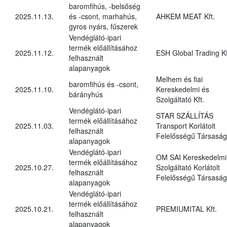
baromfihús, -belsőség
2025.11.13.
és -csont, marhahús,
AHKEM MEAT Kft.
gyros nyárs, fűszerek
Vendéglátó-ipari
termék előállításához
2025.11.12.
ESH Global Trading Kf
felhasznált
alapanyagok
Melhem és fiai
baromfihús és -csont,
2025.11.10.
Kereskedelmi és
bárányhús
Szolgáltató Kft.
Vendéglátó-ipari
STAR SZÁLLÍTÁS
termék előállításához
2025.11.03.
Transport Korlátolt
felhasznált
Felelősségű Társaság
alapanyagok
Vendéglátó-ipari
OM SAI Kereskedelmi
termék előállításához
2025.10.27.
Szolgáltató Korlátolt
felhasznált
Felelősségű Társaság
alapanyagok
Vendéglátó-ipari
termék előállításához
2025.10.21.
PREMIUMITAL Kft.
felhasznált
alapanyagok