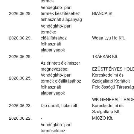
termék
Vendéglátó-ipari
2026.06.29.
termék készítéséhez
BIANCA Bt.
felhasznált alapanyag
Vendéglátó-ipari
terméke
2026.06.29.
előállításához
Weaa Lyu He Kft.
felhasznált
alapanyagok
2026.06.29.
-
1KAFKAR Kft.
Az érintett élelmiszer
megnevezése:
EZÜSTFÉNYES HOL
Vendéglátó-ipari
Kereskedelmi és
2026.06.25.
termék előállításához
Szolgáltató Korlátolt
felhasznált
Felelősségű Társaság
alapanyagok
WK GENERAL TRAD
2026.06.23.
Dió darált, hőkezelt
Kereskedelmi és
Szolgáltató Kft.
2026.06.22.
-
MICZO Kft.
Vendéglátó-ipari
termékekhez