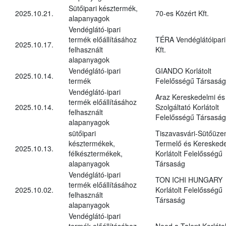
Sütőipari késztermék,
2025.10.21.
70-es Közért Kft.
alapanyagok
Vendéglátó-ipari
termék előállításához
TÉRA Vendéglátóipari
2025.10.17.
felhasznált
Kft.
alapanyagok
Vendéglátó-ipari
GIANDO Korlátolt
2025.10.14.
termék
Felelősségű Társaság
Vendéglátó-ipari
Araz Kereskedelmi és
termék előállításához
2025.10.14.
Szolgáltató Korlátolt
felhasznált
Felelősségű Társaság
alapanyagok
sütőipari
Tiszavasvári-Sütőüz
késztermékek,
Termelő és Kereskede
2025.10.13.
félkésztermékek,
Korlátolt Felelősségű
alapanyagok
Társaság
Vendéglátó-ipari
TON ICHI HUNGARY
termék előállításához
2025.10.02.
Korlátolt Felelősségű
felhasznált
Társaság
alapanyagok
Vendéglátó-ipari
termék előállításához
Need a Talent Korlátol