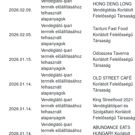
Vendéglátó-ipari
HONG DENG LONG
termék előállításához
2026.02.09.
Vendéglátás Korlátolt
felhasznált
Felelősségű Társaság
alapanyagok
Vendéglátó-ipari
Tantuni Fast Food
termék előállításához
2026.02.05.
Korlátolt Felelősségű
felhasznált
Társaság
alapanyagok
Vendéglátó-ipari
Odüsszea Taverna
termék előállításához
2026.01.15.
Korlátolt Felelősségű
felhasznált
Társaság
alapanyagok
Vendéglátó-ipari
OLD STREET CAFÉ
termék előállításához
2026.01.14.
Korlátolt Felelősségű
felhasznált
Társaság
alapanyagok
Vendéglátó-ipari
King Streetfood 2021
termék előállításához
Vendéglátóipari és
2026.01.14.
felhasznált
Szolgáltató Korlátolt
alapanyagok
Felelősségű Társaság
Vendéglátó-ipari
ABUNDANCE EATS
termék előállításához
2026.01.14.
HUNGARY Korlátolt