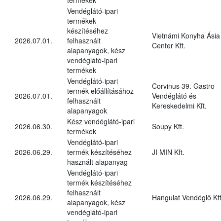
Vendéglátó-ipari
termékek
készítéséhez
Vietnámi Konyha Ásia
2026.07.01.
felhasznált
Center Kft.
alapanyagok, kész
vendéglátó-ipari
termékek
Vendéglátó-ipari
Corvinus 39. Gastro
termék előállításához
2026.07.01.
Vendéglátó és
felhasznált
Kereskedelmi Kft.
alapanyagok
Kész vendéglátó-ipari
2026.06.30.
Soupy Kft.
termékek
Vendéglátó-ipari
2026.06.29.
termék készítéséhez
JI MIN Kft.
használt alapanyag
Vendéglátó-ipari
termék készítéséhez
felhasznált
2026.06.29.
Hangulat Vendéglő Kft
alapanyagok, kész
vendéglátó-ipari