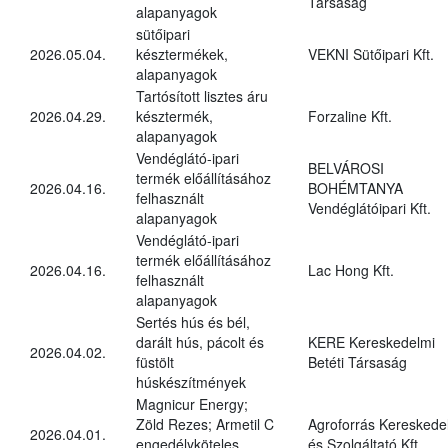
Társaság
alapanyagok
sütőipari
2026.05.04.
késztermékek,
VEKNI Sütőipari Kft.
alapanyagok
Tartósított lisztes áru
2026.04.29.
késztermék,
Forzaline Kft.
alapanyagok
Vendéglátó-ipari
BELVÁROSI
termék előállításához
2026.04.16.
BOHÉMTANYA
felhasznált
Vendéglátóipari Kft.
alapanyagok
Vendéglátó-ipari
termék előállításához
2026.04.16.
Lac Hong Kft.
felhasznált
alapanyagok
Sertés hús és bél,
darált hús, pácolt és
KERE Kereskedelmi
2026.04.02.
füstölt
Betéti Társaság
húskészítmények
Magnicur Energy;
Zöld Rezes; Armetil C
Agroforrás Kereskede
2026.04.01.
engedélyköteles
és Szolgáltató Kft.