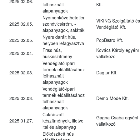
2025.02.06.
felhasznált
Kft.
alapanyagok
Nyomonkövethetetlen
VIKING Szolgáltató és
2025.02.05.
szendvicskrém, -
Vendéglátó Kft.
alapanyagok, saláták
Nyers darált hús,
2025.02.05.
PopBistro Kft.
helyben lefagyasztva
Friss hús,
Kovács Károly egyéni
2025.02.04.
húskészítmény
vállalkozó
Vendéglátó-ipari
termék előállításához
2025.02.03.
Dagtur Kft.
felhasznált
alapanyagok
Vendéglátó-ipari
termék előállításához
2025.02.03.
Demo-Mode Kft.
felhasznált
alapanyagok
Cukrászati
Gagna Csaba egyéni
2025.01.27.
készítmények, illetve
vállalkozó
ital és alapanyag
Előkészített hús
előállításához