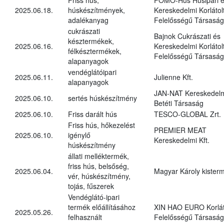
2025.06.18.
húskészítmények,
Kereskedelmi Korlátol
adalékanyag
Felelősségű Társaság
cukrászati
Bajnok Cukrászati és
késztermékek,
2025.06.16.
Kereskedelmi Korlátol
félkésztermékek,
Felelősségű Társaság
alapanyagok
vendéglátóipari
2025.06.11.
Julienne Kft.
alapanyagok
JAN-NAT Kereskedel
2025.06.10.
sertés húskészítmény
Betéti Társaság
2025.06.10.
Friss darált hús
TESCO-GLOBAL Zrt.
Friss hús, hőkezelést
PREMIER MEAT
2025.06.10.
igénylő
Kereskedelmi Kft.
húskészítmény
állati melléktermék,
friss hús, belsőség,
2025.06.04.
Magyar Károly kister
vér, húskészítmény,
tojás, fűszerek
Vendéglátó-ipari
termék előállításához
XIN HAO EURO Korlát
2025.05.26.
felhasznált
Felelősségű Társaság