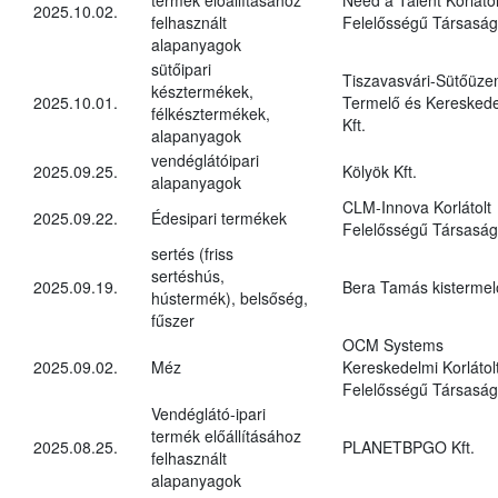
2025.10.02.
felhasznált
Felelősségű Társaság
alapanyagok
sütőipari
Tiszavasvári-Sütőüz
késztermékek,
2025.10.01.
Termelő és Kereskede
félkésztermékek,
Kft.
alapanyagok
vendéglátóipari
2025.09.25.
Kölyök Kft.
alapanyagok
CLM-Innova Korlátolt
2025.09.22.
Édesipari termékek
Felelősségű Társaság
sertés (friss
sertéshús,
2025.09.19.
Bera Tamás kistermel
hústermék), belsőség,
fűszer
OCM Systems
2025.09.02.
Méz
Kereskedelmi Korlátol
Felelősségű Társaság
Vendéglátó-ipari
termék előállításához
2025.08.25.
PLANETBPGO Kft.
felhasznált
alapanyagok