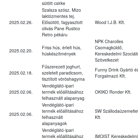
sütött csirke
Szalsza szósz, Mizo
laktózmentes tej,
2025.02.26.
Elősütött, fagyasztott
Wood I.J.B. Kft.
olivás Pane Rustico
Retro pékáru
NPK Charolles
Friss hús, érlelt hús,
Csomagküldő,
2025.02.20.
húskészítmények
Kereskedelmi Szociáli
Szövetkezet
Fűszerezett joghurt,
Funny Drink Gyártó é
2025.02.18.
szeletelt paradicsom,
Forgalmazó Kft.
tisztított vöröshagyma
Vendéglátó-ipari
2025.02.06.
termék előállításához
OKIKO Ronder Kft.
felhasznált alapanyag
Vendéglátó-ipari
termék előállításához
SW Szállodaüzemelte
2025.02.06.
felhasznált
Kft.
alapanyagok
Vendéglátó-ipari
termék előállításához
IMOIST Kereskedelmi