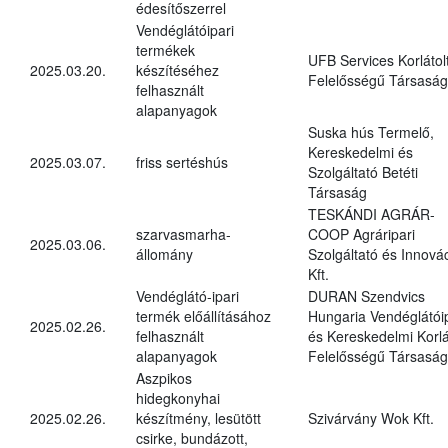
édesítőszerrel
Vendéglátóipari
termékek
UFB Services Korlátol
2025.03.20.
készítéséhez
Felelősségű Társaság
felhasznált
alapanyagok
Suska hús Termelő,
Kereskedelmi és
2025.03.07.
friss sertéshús
Szolgáltató Betéti
Társaság
TESKÁNDI AGRÁR-
szarvasmarha-
COOP Agráripari
2025.03.06.
állomány
Szolgáltató és Innová
Kft.
Vendéglátó-ipari
DURAN Szendvics
termék előállításához
Hungaria Vendéglátóip
2025.02.26.
felhasznált
és Kereskedelmi Korlá
alapanyagok
Felelősségű Társaság
Aszpikos
hidegkonyhai
2025.02.26.
készítmény, lesütött
Szivárvány Wok Kft.
csirke, bundázott,