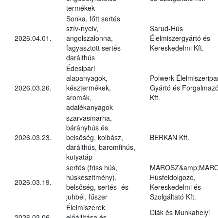
termékek
Sonka, főtt sertés
szív-nyelv,
Sarud-Hús
2026.04.01.
angolszalonna,
Élelmiszergyártó és
fagyasztott sertés
Kereskedelmi Kft.
darálthús
Édesipari
alapanyagok,
Polwerk Élelmiszeripar
2026.03.26.
késztermékek,
Gyártó és Forgalmaz
aromák,
Kft.
adalékanyagok
szarvasmarha,
bárányhús és
2026.03.23.
belsőség, kolbász,
BERKAN Kft.
darálthús, baromfihús,
kutyatáp
sertés (friss hús,
MAROSZ&amp;MAR
húskészítmény),
Húsfeldolgozó,
2026.03.19.
belsőség, sertés- és
Kereskedelmi és
juhbél, fűszer
Szolgáltató Kft.
Élelmiszerek
Diák és Munkahelyi
2026.03.06.
előállítása és