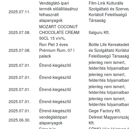
Vendéglátó-ipari
Film-Link Kulturális
termék előállításához
Szolgáltató és Szerve
2025.07.11.
felhasznált
Korlátolt Felelősségű
alapanyagok
Társaság
MOZART COCONUT
2025.07.08.
CHOCOLATE CREAM
Italguru Kft.
50CL 15 v/v%,
Ron Piet 3 éves
Bottle Life Kereskede
2025.07.08.
Prémium Rum, 07 l
és Szolgáltató Korlátol
palack
Felelősségű Társaság
jelenleg nem ismert,
2025.07.01.
Étrend-kiegészítő
felderítés folyamatba
jelenleg nem ismert,
2025.07.01.
Étrend-kiegészítő
felderítés folyamatba
jelenleg nem ismert,
2025.07.01.
Étrend-kiegészítő
felderítés folyamatba
jelenleg nem ismert,
2025.07.01.
Étrend-kiegészítő
felderítés folyamatba
2025.07.01.
Étrend-kiegészítő
Gege Factory Kft.
vendéglátóipari
Delirest Magyarorszá
2025.06.30.
alapanyagok
Kft.
Friss hús,
FÖMO-Hús Húsipari 