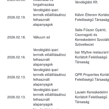
Vendéglátó Kft.
forgalmazása
Vendéglátó-ipari
termék előállításához
Kálvin Étterem Korláto
2026.02.19.
felhasznált
Felelősségű Társaság
alapanyagok
Salis-Fűszer Gyártó,
Csomagoló és
2026.02.18.
Vákuum só
Kereskedelmi Szociáli
Szövetkezet
Vendéglátó-ipari
bar fiftyfive restaurant
termék előállításához
2026.02.16.
Korlátolt Felelősségű
felhasznált
Társaság
alapanyagok
Vendéglátó-ipari
termék előállításához
QPR Properties Korlát
2026.02.13.
felhasznált
Felelősségű Társaság
alapanyagok
Vendéglátó-ipari
Lauwin Kereskedelmi
termék előállításához
2026.02.13.
Korlátolt Felelősségű
felhasznált
Társaság
alapanyagok