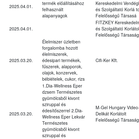
termék előállításához
Kereskedelmi Vendégl
2025.04.01.
felhasznált
és Szolgáltató Korlá to
alapanyagok
Felelősségű Társasá
FITZKEY Kereskedel
2025.04.01.
és Szolgáltató Korlátol
Felelősségű Társaság
Élelmiszer üzletben
forgalomba hozott
élelmiszerek,
2025.03.20.
édesipari termékek,
Cifi-Ker Kft.
fűszerek, alapporok,
olajok, konzervek,
bébiételek, cukor, rizs
1.Dia-Wellness Eper
dzsem Természetes
gyümölcsből kivont
sziruppal és
M-Gel Hungary Video
édesítőszerrel 2.Dia-
2025.03.20.
Delikát Korlátolt
Wellness Eper Lekvár
Felelősségű Társaság
Természetes
gyümölcsből kivont
sziruppal és