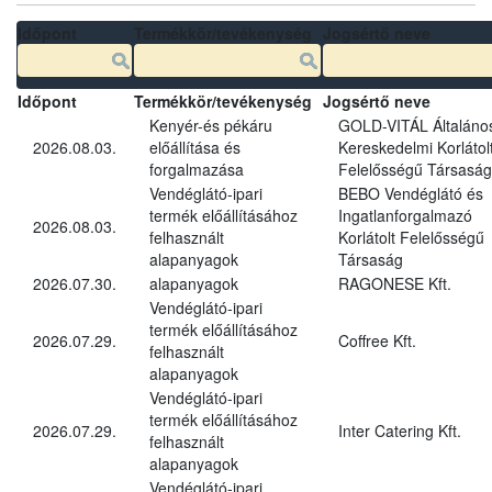
Időpont
Termékkör/tevékenység
Jogsértő neve
Időpont
Termékkör/tevékenység
Jogsértő neve
Kenyér-és pékáru
GOLD-VITÁL Általáno
2026.08.03.
előállítása és
Kereskedelmi Korlátol
forgalmazása
Felelősségű Társaság
Vendéglátó-ipari
BEBO Vendéglátó és
termék előállításához
Ingatlanforgalmazó
2026.08.03.
felhasznált
Korlátolt Felelősségű
alapanyagok
Társaság
2026.07.30.
alapanyagok
RAGONESE Kft.
Vendéglátó-ipari
termék előállításához
2026.07.29.
Coffree Kft.
felhasznált
alapanyagok
Vendéglátó-ipari
termék előállításához
2026.07.29.
Inter Catering Kft.
felhasznált
alapanyagok
Vendéglátó-ipari