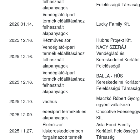
felhasznált
Felelősségű Társaság
alapanyagok
Vendéglátó-ipari
termék előállításához
2026.01.14.
Lucky Family Kft.
felhasznált
alapanyagok
2025.12.16.
Kézműves sör
Hübris Projekt Kft.
Vendéglátó-ipari
NAGY SZERÁJ
termék előállításához
Vendéglátó és
2025.12.16.
felhasznált
Kereskedelmi Korlátol
alapanyagok
Felelősségű
Vendéglátó-ipari
BALLA - HÚS
termék előállításához
2025.12.16.
Kereskedelmi Korlátol
felhasznált
Felelősségű Társaság
alapanyagok
Maczkó Róbert Györg
2025.12.10.
vadhús
egyéni vállalkozó
édesipari termékek és
Chocofive Édességgy
2025.12.09.
alapanyagok
Kft.
Élelmiszer
Asia Food Family
2025.11.27.
kiskereskedelemben
Korlátolt Felelősségű
forgalmazott termék
Társaság