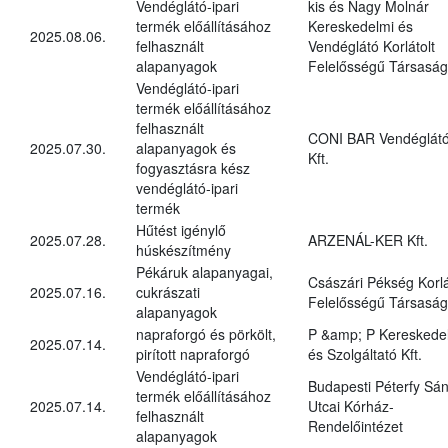
Vendéglátó-ipari
kis és Nagy Molnár
termék előállításához
Kereskedelmi és
2025.08.06.
felhasznált
Vendéglátó Korlátolt
alapanyagok
Felelősségű Társaság
Vendéglátó-ipari
termék előállításához
felhasznált
CONI BAR Vendéglát
2025.07.30.
alapanyagok és
Kft.
fogyasztásra kész
vendéglátó-ipari
termék
Hűtést igénylő
2025.07.28.
ARZENÁL-KER Kft.
húskészítmény
Pékáruk alapanyagai,
Császári Pékség Korlá
2025.07.16.
cukrászati
Felelősségű Társaság
alapanyagok
napraforgó és pörkölt,
P &amp; P Kereskede
2025.07.14.
pirított napraforgó
és Szolgáltató Kft.
Vendéglátó-ipari
Budapesti Péterfy Sá
termék előállításához
2025.07.14.
Utcai Kórház-
felhasznált
Rendelőintézet
alapanyagok