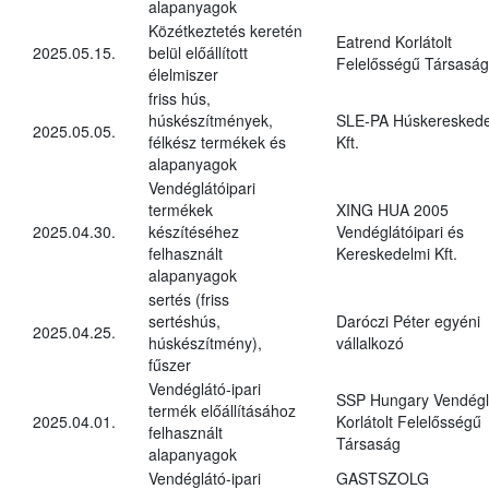
alapanyagok
Közétkeztetés keretén
Eatrend Korlátolt
2025.05.15.
belül előállított
Felelősségű Társaság
élelmiszer
friss hús,
húskészítmények,
SLE-PA Húskereskede
2025.05.05.
félkész termékek és
Kft.
alapanyagok
Vendéglátóipari
termékek
XING HUA 2005
2025.04.30.
készítéséhez
Vendéglátóipari és
felhasznált
Kereskedelmi Kft.
alapanyagok
sertés (friss
sertéshús,
Daróczi Péter egyéni
2025.04.25.
húskészítmény),
vállalkozó
fűszer
Vendéglátó-ipari
SSP Hungary Vendégl
termék előállításához
2025.04.01.
Korlátolt Felelősségű
felhasznált
Társaság
alapanyagok
Vendéglátó-ipari
GASTSZOLG