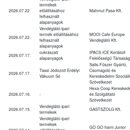
termékek
2026.07.22
előállításához
Mahmut Pasa Kft.
felhasznált
alapanyagok
Vendéglátó-ipari
termék előállításához
MOOI Cafe Europe
2026.07.22.
felhasznált
Vendéglátó Kft.
alapanyagok
cukrászati
IPACS-ICE Korlátolt
2026.07.17.
alapanyagok
Felelősségű Társaság
Salis-Fűszer Gyártó,
Tassi Jódozott Erdélyi
Csomagoló és
2026.07.17.
Vákuum Só
Kereskedelmi Szociáli
Szövetkezet
Hexa-Coop Kereskede
2026.07.16.
-
és Szolgáltató
Szövetkezet
Vendéglátó-ipari
2026.07.15.
GASTSZOLG Kft.
termékek
Vendéglátó-ipari
termékek
GO GO hami Junior
2026.07.14.
előállításához