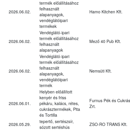
termék előállításához
felhasznált
2026.06.02.
Hamo Kitchen Kft.
alapanyagok,
vendéglátóipari
termékek
Vendéglátó-ipari
termék előállításához
2026.06.02.
Mező 40 Pub Kft.
felhasznált
alapanyagok
Vendéglátó-ipari
termék előállításához
felhasznált
2026.06.02.
Nemsüti Kft.
alapanyagok,
vendéglátóipari
termék
Helyben előállított
kenyér és friss
Furnus Pék és Cukrás
2026.06.01.
pékáru, kalács, rétes,
Zrt.
cukrásztermékek, Pita
és Tortilla
tepertő, sertészsír,
2026.05.29.
ZSO-RO TRANS Kft.
sózott sertéshús