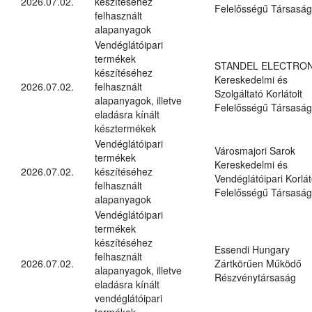
2026.07.02.
készítéséhez
Felelősségű Társaság
felhasznált
alapanyagok
Vendéglátóipari
termékek
STANDEL ELECTRON
készítéséhez
Kereskedelmi és
2026.07.02.
felhasznált
Szolgáltató Korlátolt
alapanyagok, illetve
Felelősségű Társaság
eladásra kínált
késztermékek
Vendéglátóipari
Városmajori Sarok
termékek
Kereskedelmi és
2026.07.02.
készítéséhez
Vendéglátóipari Korlát
felhasznált
Felelősségű Társaság
alapanyagok
Vendéglátóipari
termékek
készítéséhez
Essendi Hungary
felhasznált
2026.07.02.
Zártkörűen Működő
alapanyagok, illetve
Részvénytársaság
eladásra kínált
vendéglátóipari
termékek