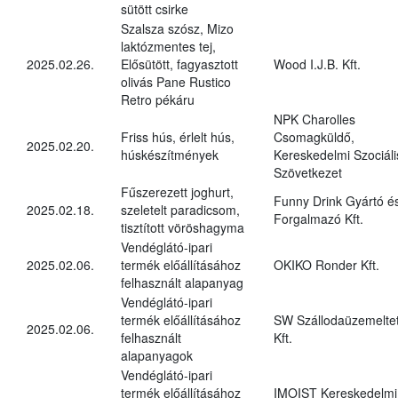
sütött csirke
Szalsza szósz, Mizo
laktózmentes tej,
2025.02.26.
Elősütött, fagyasztott
Wood I.J.B. Kft.
olivás Pane Rustico
Retro pékáru
NPK Charolles
Friss hús, érlelt hús,
Csomagküldő,
2025.02.20.
húskészítmények
Kereskedelmi Szociáli
Szövetkezet
Fűszerezett joghurt,
Funny Drink Gyártó é
2025.02.18.
szeletelt paradicsom,
Forgalmazó Kft.
tisztított vöröshagyma
Vendéglátó-ipari
2025.02.06.
termék előállításához
OKIKO Ronder Kft.
felhasznált alapanyag
Vendéglátó-ipari
termék előállításához
SW Szállodaüzemelte
2025.02.06.
felhasznált
Kft.
alapanyagok
Vendéglátó-ipari
termék előállításához
IMOIST Kereskedelmi