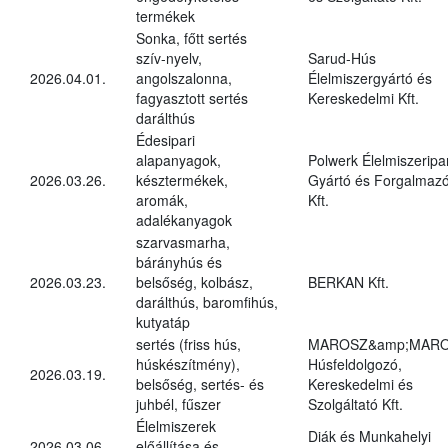
termékek
Sonka, főtt sertés
szív-nyelv,
Sarud-Hús
2026.04.01.
angolszalonna,
Élelmiszergyártó és
fagyasztott sertés
Kereskedelmi Kft.
darálthús
Édesipari
alapanyagok,
Polwerk Élelmiszeripar
2026.03.26.
késztermékek,
Gyártó és Forgalmaz
aromák,
Kft.
adalékanyagok
szarvasmarha,
bárányhús és
2026.03.23.
belsőség, kolbász,
BERKAN Kft.
darálthús, baromfihús,
kutyatáp
sertés (friss hús,
MAROSZ&amp;MAR
húskészítmény),
Húsfeldolgozó,
2026.03.19.
belsőség, sertés- és
Kereskedelmi és
juhbél, fűszer
Szolgáltató Kft.
Élelmiszerek
Diák és Munkahelyi
2026.03.06.
előállítása és