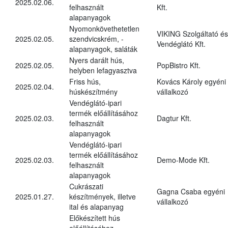
2025.02.06.
felhasznált
Kft.
alapanyagok
Nyomonkövethetetlen
VIKING Szolgáltató és
2025.02.05.
szendvicskrém, -
Vendéglátó Kft.
alapanyagok, saláták
Nyers darált hús,
2025.02.05.
PopBistro Kft.
helyben lefagyasztva
Friss hús,
Kovács Károly egyéni
2025.02.04.
húskészítmény
vállalkozó
Vendéglátó-ipari
termék előállításához
2025.02.03.
Dagtur Kft.
felhasznált
alapanyagok
Vendéglátó-ipari
termék előállításához
2025.02.03.
Demo-Mode Kft.
felhasznált
alapanyagok
Cukrászati
Gagna Csaba egyéni
2025.01.27.
készítmények, illetve
vállalkozó
ital és alapanyag
Előkészített hús
előállításához