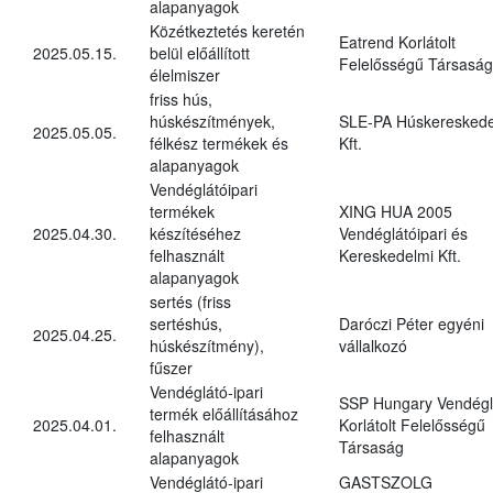
alapanyagok
Közétkeztetés keretén
Eatrend Korlátolt
2025.05.15.
belül előállított
Felelősségű Társaság
élelmiszer
friss hús,
húskészítmények,
SLE-PA Húskereskede
2025.05.05.
félkész termékek és
Kft.
alapanyagok
Vendéglátóipari
termékek
XING HUA 2005
2025.04.30.
készítéséhez
Vendéglátóipari és
felhasznált
Kereskedelmi Kft.
alapanyagok
sertés (friss
sertéshús,
Daróczi Péter egyéni
2025.04.25.
húskészítmény),
vállalkozó
fűszer
Vendéglátó-ipari
SSP Hungary Vendégl
termék előállításához
2025.04.01.
Korlátolt Felelősségű
felhasznált
Társaság
alapanyagok
Vendéglátó-ipari
GASTSZOLG