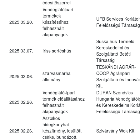
édesítőszerrel
Vendéglátóipari
termékek
UFB Services Korlátol
2025.03.20.
készítéséhez
Felelősségű Társaság
felhasznált
alapanyagok
Suska hús Termelő,
Kereskedelmi és
2025.03.07.
friss sertéshús
Szolgáltató Betéti
Társaság
TESKÁNDI AGRÁR-
szarvasmarha-
COOP Agráripari
2025.03.06.
állomány
Szolgáltató és Innová
Kft.
Vendéglátó-ipari
DURAN Szendvics
termék előállításához
Hungaria Vendéglátóip
2025.02.26.
felhasznált
és Kereskedelmi Korlá
alapanyagok
Felelősségű Társaság
Aszpikos
hidegkonyhai
2025.02.26.
készítmény, lesütött
Szivárvány Wok Kft.
csirke, bundázott,