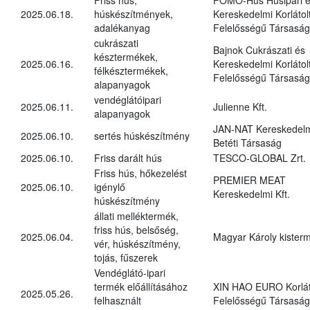
2025.06.18.
húskészítmények,
Kereskedelmi Korlátol
adalékanyag
Felelősségű Társaság
cukrászati
Bajnok Cukrászati és
késztermékek,
2025.06.16.
Kereskedelmi Korlátol
félkésztermékek,
Felelősségű Társaság
alapanyagok
vendéglátóipari
2025.06.11.
Julienne Kft.
alapanyagok
JAN-NAT Kereskedel
2025.06.10.
sertés húskészítmény
Betéti Társaság
2025.06.10.
Friss darált hús
TESCO-GLOBAL Zrt.
Friss hús, hőkezelést
PREMIER MEAT
2025.06.10.
igénylő
Kereskedelmi Kft.
húskészítmény
állati melléktermék,
friss hús, belsőség,
2025.06.04.
Magyar Károly kister
vér, húskészítmény,
tojás, fűszerek
Vendéglátó-ipari
termék előállításához
XIN HAO EURO Korlát
2025.05.26.
felhasznált
Felelősségű Társaság