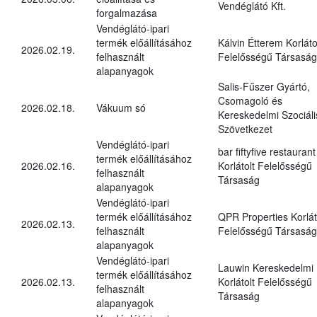
Vendéglátó Kft.
forgalmazása
Vendéglátó-ipari
termék előállításához
Kálvin Étterem Korláto
2026.02.19.
felhasznált
Felelősségű Társaság
alapanyagok
Salis-Fűszer Gyártó,
Csomagoló és
2026.02.18.
Vákuum só
Kereskedelmi Szociáli
Szövetkezet
Vendéglátó-ipari
bar fiftyfive restaurant
termék előállításához
2026.02.16.
Korlátolt Felelősségű
felhasznált
Társaság
alapanyagok
Vendéglátó-ipari
termék előállításához
QPR Properties Korlát
2026.02.13.
felhasznált
Felelősségű Társaság
alapanyagok
Vendéglátó-ipari
Lauwin Kereskedelmi
termék előállításához
2026.02.13.
Korlátolt Felelősségű
felhasznált
Társaság
alapanyagok