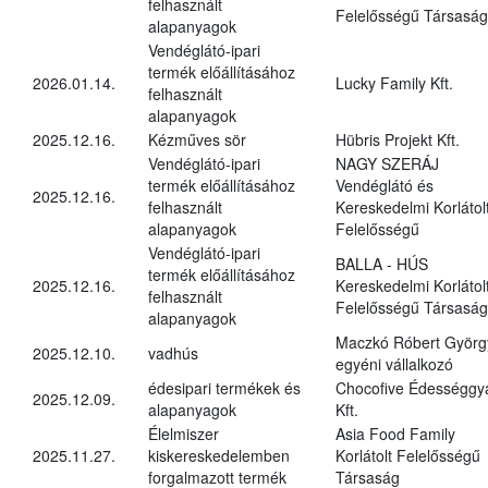
felhasznált
Felelősségű Társaság
alapanyagok
Vendéglátó-ipari
termék előállításához
2026.01.14.
Lucky Family Kft.
felhasznált
alapanyagok
2025.12.16.
Kézműves sör
Hübris Projekt Kft.
Vendéglátó-ipari
NAGY SZERÁJ
termék előállításához
Vendéglátó és
2025.12.16.
felhasznált
Kereskedelmi Korlátol
alapanyagok
Felelősségű
Vendéglátó-ipari
BALLA - HÚS
termék előállításához
2025.12.16.
Kereskedelmi Korlátol
felhasznált
Felelősségű Társaság
alapanyagok
Maczkó Róbert Györg
2025.12.10.
vadhús
egyéni vállalkozó
édesipari termékek és
Chocofive Édességgy
2025.12.09.
alapanyagok
Kft.
Élelmiszer
Asia Food Family
2025.11.27.
kiskereskedelemben
Korlátolt Felelősségű
forgalmazott termék
Társaság