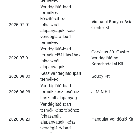
Vendéglátó-ipari
termékek
készítéséhez
Vietnámi Konyha Ásia
2026.07.01.
felhasznált
Center Kft.
alapanyagok, kész
vendéglátó-ipari
termékek
Vendéglátó-ipari
Corvinus 39. Gastro
termék előállításához
2026.07.01.
Vendéglátó és
felhasznált
Kereskedelmi Kft.
alapanyagok
Kész vendéglátó-ipari
2026.06.30.
Soupy Kft.
termékek
Vendéglátó-ipari
2026.06.29.
termék készítéséhez
JI MIN Kft.
használt alapanyag
Vendéglátó-ipari
termék készítéséhez
felhasznált
2026.06.29.
Hangulat Vendéglő Kft
alapanyagok, kész
vendéglátó-ipari