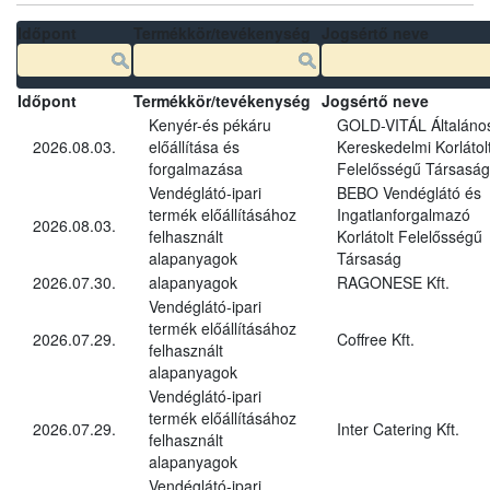
Időpont
Termékkör/tevékenység
Jogsértő neve
Időpont
Termékkör/tevékenység
Jogsértő neve
Kenyér-és pékáru
GOLD-VITÁL Általáno
2026.08.03.
előállítása és
Kereskedelmi Korlátol
forgalmazása
Felelősségű Társaság
Vendéglátó-ipari
BEBO Vendéglátó és
termék előállításához
Ingatlanforgalmazó
2026.08.03.
felhasznált
Korlátolt Felelősségű
alapanyagok
Társaság
2026.07.30.
alapanyagok
RAGONESE Kft.
Vendéglátó-ipari
termék előállításához
2026.07.29.
Coffree Kft.
felhasznált
alapanyagok
Vendéglátó-ipari
termék előállításához
2026.07.29.
Inter Catering Kft.
felhasznált
alapanyagok
Vendéglátó-ipari