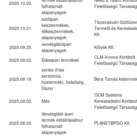
2025.10.02.
felhasznált
Felelősségű Társaság
alapanyagok
sütőipari
Tiszavasvári-Sütőüz
késztermékek,
2025.10.01.
Termelő és Kereskede
félkésztermékek,
Kft.
alapanyagok
vendéglátóipari
2025.09.25.
Kölyök Kft.
alapanyagok
CLM-Innova Korlátolt
2025.09.22.
Édesipari termékek
Felelősségű Társaság
sertés (friss
sertéshús,
2025.09.19.
Bera Tamás kistermel
hústermék), belsőség,
fűszer
OCM Systems
2025.09.02.
Méz
Kereskedelmi Korlátol
Felelősségű Társaság
Vendéglátó-ipari
termék előállításához
2025.08.25.
PLANETBPGO Kft.
felhasznált
alapanyagok