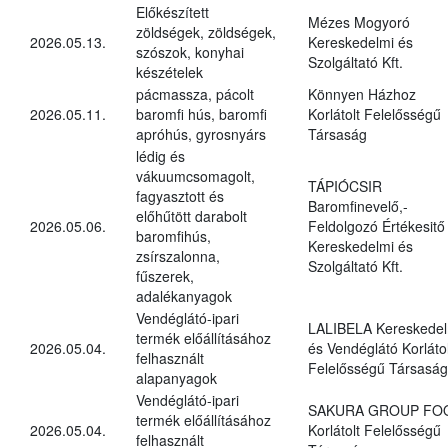
Előkészített
Mézes Mogyoró
zöldségek, zöldségek,
2026.05.13.
Kereskedelmi és
szószok, konyhai
Szolgáltató Kft.
készételek
pácmassza, pácolt
Könnyen Házhoz
2026.05.11.
baromfi hús, baromfi
Korlátolt Felelősségű
apróhús, gyrosnyárs
Társaság
lédig és
vákuumcsomagolt,
TÁPIÓCSIR
fagyasztott és
Baromfinevelő,-
előhűtött darabolt
2026.05.06.
Feldolgozó Értékesitő
baromfihús,
Kereskedelmi és
zsírszalonna,
Szolgáltató Kft.
fűszerek,
adalékanyagok
Vendéglátó-ipari
LALIBELA Kereskedel
termék előállításához
2026.05.04.
és Vendéglátó Korlátol
felhasznált
Felelősségű Társaság
alapanyagok
Vendéglátó-ipari
SAKURA GROUP FO
termék előállításához
2026.05.04.
Korlátolt Felelősségű
felhasznált