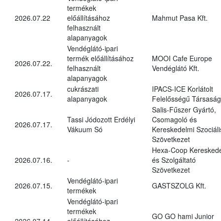
termékek
2026.07.22
előállításához
Mahmut Pasa Kft.
felhasznált
alapanyagok
Vendéglátó-ipari
termék előállításához
MOOI Cafe Europe
2026.07.22.
felhasznált
Vendéglátó Kft.
alapanyagok
cukrászati
IPACS-ICE Korlátolt
2026.07.17.
alapanyagok
Felelősségű Társaság
Salis-Fűszer Gyártó,
Tassi Jódozott Erdélyi
Csomagoló és
2026.07.17.
Vákuum Só
Kereskedelmi Szociáli
Szövetkezet
Hexa-Coop Kereskede
2026.07.16.
-
és Szolgáltató
Szövetkezet
Vendéglátó-ipari
2026.07.15.
GASTSZOLG Kft.
termékek
Vendéglátó-ipari
termékek
GO GO hami Junior
2026.07.14.
előállításához