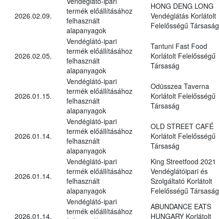
Vendéglátó-ipari
HONG DENG LONG
termék előállításához
2026.02.09.
Vendéglátás Korlátolt
felhasznált
Felelősségű Társaság
alapanyagok
Vendéglátó-ipari
Tantuni Fast Food
termék előállításához
2026.02.05.
Korlátolt Felelősségű
felhasznált
Társaság
alapanyagok
Vendéglátó-ipari
Odüsszea Taverna
termék előállításához
2026.01.15.
Korlátolt Felelősségű
felhasznált
Társaság
alapanyagok
Vendéglátó-ipari
OLD STREET CAFÉ
termék előállításához
2026.01.14.
Korlátolt Felelősségű
felhasznált
Társaság
alapanyagok
Vendéglátó-ipari
King Streetfood 2021
termék előállításához
Vendéglátóipari és
2026.01.14.
felhasznált
Szolgáltató Korlátolt
alapanyagok
Felelősségű Társaság
Vendéglátó-ipari
ABUNDANCE EATS
termék előállításához
2026.01.14.
HUNGARY Korlátolt