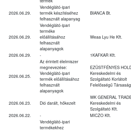
termék
Vendéglátó-ipari
2026.06.29.
termék készítéséhez
BIANCA Bt.
felhasznált alapanyag
Vendéglátó-ipari
terméke
2026.06.29.
előállításához
Weaa Lyu He Kft.
felhasznált
alapanyagok
2026.06.29.
-
1KAFKAR Kft.
Az érintett élelmiszer
megnevezése:
EZÜSTFÉNYES HOL
Vendéglátó-ipari
Kereskedelmi és
2026.06.25.
termék előállításához
Szolgáltató Korlátolt
felhasznált
Felelősségű Társaság
alapanyagok
WK GENERAL TRAD
2026.06.23.
Dió darált, hőkezelt
Kereskedelmi és
Szolgáltató Kft.
2026.06.22.
-
MICZO Kft.
Vendéglátó-ipari
termékekhez