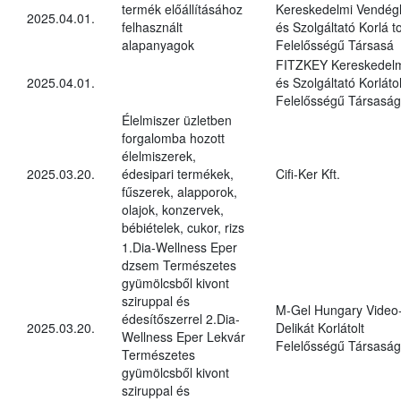
termék előállításához
Kereskedelmi Vendégl
2025.04.01.
felhasznált
és Szolgáltató Korlá to
alapanyagok
Felelősségű Társasá
FITZKEY Kereskedel
2025.04.01.
és Szolgáltató Korlátol
Felelősségű Társaság
Élelmiszer üzletben
forgalomba hozott
élelmiszerek,
2025.03.20.
édesipari termékek,
Cifi-Ker Kft.
fűszerek, alapporok,
olajok, konzervek,
bébiételek, cukor, rizs
1.Dia-Wellness Eper
dzsem Természetes
gyümölcsből kivont
sziruppal és
M-Gel Hungary Video
édesítőszerrel 2.Dia-
2025.03.20.
Delikát Korlátolt
Wellness Eper Lekvár
Felelősségű Társaság
Természetes
gyümölcsből kivont
sziruppal és