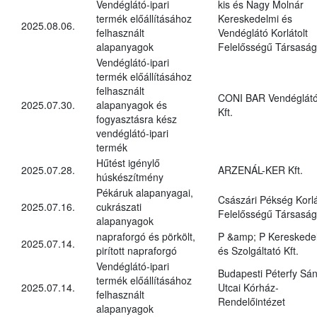
Vendéglátó-ipari
kis és Nagy Molnár
termék előállításához
Kereskedelmi és
2025.08.06.
felhasznált
Vendéglátó Korlátolt
alapanyagok
Felelősségű Társaság
Vendéglátó-ipari
termék előállításához
felhasznált
CONI BAR Vendéglát
2025.07.30.
alapanyagok és
Kft.
fogyasztásra kész
vendéglátó-ipari
termék
Hűtést igénylő
2025.07.28.
ARZENÁL-KER Kft.
húskészítmény
Pékáruk alapanyagai,
Császári Pékség Korlá
2025.07.16.
cukrászati
Felelősségű Társaság
alapanyagok
napraforgó és pörkölt,
P &amp; P Kereskede
2025.07.14.
pirított napraforgó
és Szolgáltató Kft.
Vendéglátó-ipari
Budapesti Péterfy Sá
termék előállításához
2025.07.14.
Utcai Kórház-
felhasznált
Rendelőintézet
alapanyagok