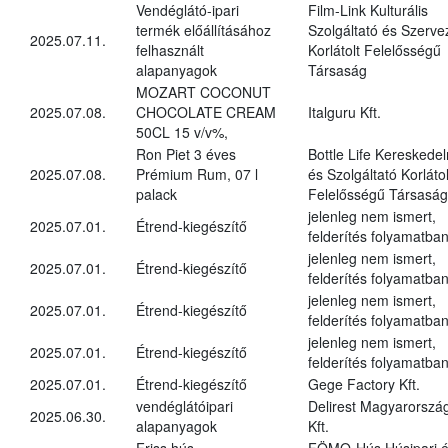
Vendéglátó-ipari
Film-Link Kulturális
termék előállításához
Szolgáltató és Szerve
2025.07.11.
felhasznált
Korlátolt Felelősségű
alapanyagok
Társaság
MOZART COCONUT
2025.07.08.
CHOCOLATE CREAM
Italguru Kft.
50CL 15 v/v%,
Ron Piet 3 éves
Bottle Life Kereskede
2025.07.08.
Prémium Rum, 07 l
és Szolgáltató Korlátol
palack
Felelősségű Társaság
jelenleg nem ismert,
2025.07.01.
Étrend-kiegészítő
felderítés folyamatba
jelenleg nem ismert,
2025.07.01.
Étrend-kiegészítő
felderítés folyamatba
jelenleg nem ismert,
2025.07.01.
Étrend-kiegészítő
felderítés folyamatba
jelenleg nem ismert,
2025.07.01.
Étrend-kiegészítő
felderítés folyamatba
2025.07.01.
Étrend-kiegészítő
Gege Factory Kft.
vendéglátóipari
Delirest Magyarorszá
2025.06.30.
alapanyagok
Kft.
Friss hús,
FÖMO-Hús Húsipari 