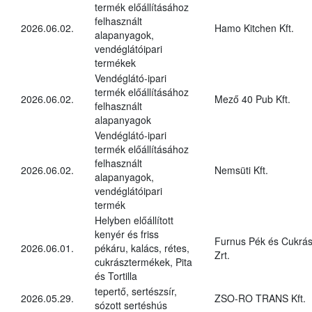
termék előállításához
felhasznált
2026.06.02.
Hamo Kitchen Kft.
alapanyagok,
vendéglátóipari
termékek
Vendéglátó-ipari
termék előállításához
2026.06.02.
Mező 40 Pub Kft.
felhasznált
alapanyagok
Vendéglátó-ipari
termék előállításához
felhasznált
2026.06.02.
Nemsüti Kft.
alapanyagok,
vendéglátóipari
termék
Helyben előállított
kenyér és friss
Furnus Pék és Cukrás
2026.06.01.
pékáru, kalács, rétes,
Zrt.
cukrásztermékek, Pita
és Tortilla
tepertő, sertészsír,
2026.05.29.
ZSO-RO TRANS Kft.
sózott sertéshús