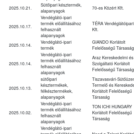
Sütőipari késztermék,
2025.10.21.
70-es Közért Kft.
alapanyagok
Vendéglátó-ipari
termék előállításához
TÉRA Vendéglátóipari
2025.10.17.
felhasznált
Kft.
alapanyagok
Vendéglátó-ipari
GIANDO Korlátolt
2025.10.14.
termék
Felelősségű Társaság
Vendéglátó-ipari
Araz Kereskedelmi és
termék előállításához
2025.10.14.
Szolgáltató Korlátolt
felhasznált
Felelősségű Társaság
alapanyagok
sütőipari
Tiszavasvári-Sütőüz
késztermékek,
Termelő és Kereskede
2025.10.13.
félkésztermékek,
Korlátolt Felelősségű
alapanyagok
Társaság
Vendéglátó-ipari
TON ICHI HUNGARY
termék előállításához
2025.10.02.
Korlátolt Felelősségű
felhasznált
Társaság
alapanyagok
Vendéglátó-ipari
termék előállításához
Need a Talent Korlátol