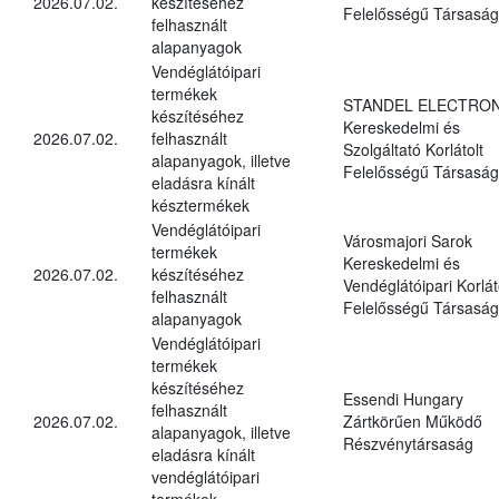
2026.07.02.
készítéséhez
Felelősségű Társaság
felhasznált
alapanyagok
Vendéglátóipari
termékek
STANDEL ELECTRON
készítéséhez
Kereskedelmi és
2026.07.02.
felhasznált
Szolgáltató Korlátolt
alapanyagok, illetve
Felelősségű Társaság
eladásra kínált
késztermékek
Vendéglátóipari
Városmajori Sarok
termékek
Kereskedelmi és
2026.07.02.
készítéséhez
Vendéglátóipari Korlát
felhasznált
Felelősségű Társaság
alapanyagok
Vendéglátóipari
termékek
készítéséhez
Essendi Hungary
felhasznált
2026.07.02.
Zártkörűen Működő
alapanyagok, illetve
Részvénytársaság
eladásra kínált
vendéglátóipari
termékek