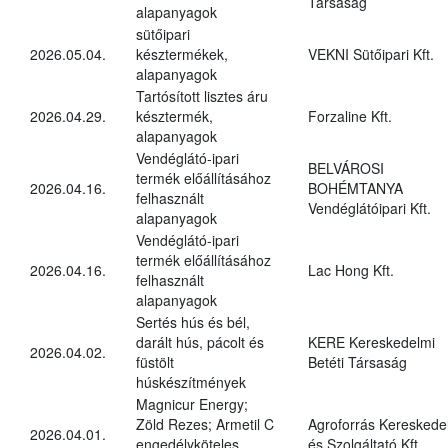
Társaság
alapanyagok
sütőipari
2026.05.04.
késztermékek,
VEKNI Sütőipari Kft.
alapanyagok
Tartósított lisztes áru
2026.04.29.
késztermék,
Forzaline Kft.
alapanyagok
Vendéglátó-ipari
BELVÁROSI
termék előállításához
2026.04.16.
BOHÉMTANYA
felhasznált
Vendéglátóipari Kft.
alapanyagok
Vendéglátó-ipari
termék előállításához
2026.04.16.
Lac Hong Kft.
felhasznált
alapanyagok
Sertés hús és bél,
darált hús, pácolt és
KERE Kereskedelmi
2026.04.02.
füstölt
Betéti Társaság
húskészítmények
Magnicur Energy;
Zöld Rezes; Armetil C
Agroforrás Kereskede
2026.04.01.
engedélyköteles
és Szolgáltató Kft.