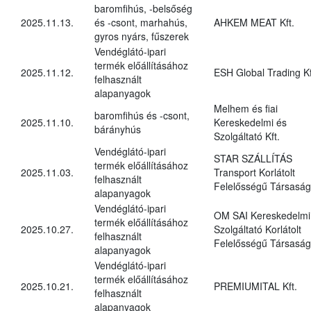
baromfihús, -belsőség
2025.11.13.
és -csont, marhahús,
AHKEM MEAT Kft.
gyros nyárs, fűszerek
Vendéglátó-ipari
termék előállításához
2025.11.12.
ESH Global Trading Kf
felhasznált
alapanyagok
Melhem és fiai
baromfihús és -csont,
2025.11.10.
Kereskedelmi és
bárányhús
Szolgáltató Kft.
Vendéglátó-ipari
STAR SZÁLLÍTÁS
termék előállításához
2025.11.03.
Transport Korlátolt
felhasznált
Felelősségű Társaság
alapanyagok
Vendéglátó-ipari
OM SAI Kereskedelmi
termék előállításához
2025.10.27.
Szolgáltató Korlátolt
felhasznált
Felelősségű Társaság
alapanyagok
Vendéglátó-ipari
termék előállításához
2025.10.21.
PREMIUMITAL Kft.
felhasznált
alapanyagok