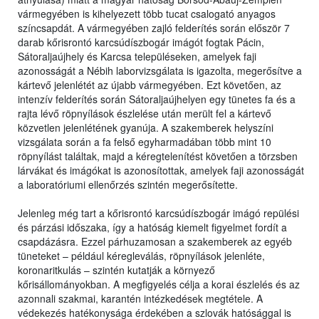
vármegyében is kihelyezett több tucat csalogató anyagos
színcsapdát. A vármegyében zajló felderítés során először 7
darab kőrisrontó karcsúdíszbogár imágót fogtak Pácin,
Sátoraljaújhely és Karcsa településeken, amelyek faji
azonosságát a Nébih laborvizsgálata is igazolta, megerősítve a
kártevő jelenlétét az újabb vármegyében. Ezt követően, az
intenzív felderítés során Sátoraljaújhelyen egy tünetes fa és a
rajta lévő röpnyílások észlelése után merült fel a kártevő
közvetlen jelenlétének gyanúja. A szakemberek helyszíni
vizsgálata során a fa felső egyharmadában több mint 10
röpnyílást találtak, majd a kéregtelenítést követően a törzsben
lárvákat és imágókat is azonosítottak, amelyek faji azonosságát
a laboratóriumi ellenőrzés szintén megerősítette.
Jelenleg még tart a kőrisrontó karcsúdíszbogár imágó repülési
és párzási időszaka, így a hatóság kiemelt figyelmet fordít a
csapdázásra. Ezzel párhuzamosan a szakemberek az egyéb
tüneteket – például kéregleválás, röpnyílások jelenléte,
koronaritkulás – szintén kutatják a környező
kőrisállományokban. A megfigyelés célja a korai észlelés és az
azonnali szakmai, karantén intézkedések megtétele. A
védekezés hatékonysága érdekében a szlovák hatósággal is