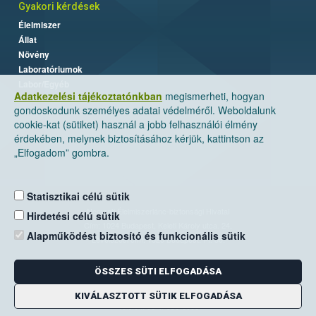
Gyakori kérdések
Élelmiszer
Állat
Növény
Laboratóriumok
Labor/Egyéb
Adatkezelési tájékoztatónkban
megismerheti, hogyan
gondoskodunk személyes adatai védelméről. Weboldalunk
cookie-kat (sütiket) használ a jobb felhasználói élmény
érdekében, melynek biztosításához kérjük, kattintson az
„Elfogadom” gombra.
Statisztikai célú sütik
Nemzeti Élelmiszerlánc-biztonsági Hivatal
Hirdetési célú sütik
Cím: 1024 Budapest, Keleti Károly utca. 24.
Alapműködést biztosító és funkcionális sütik
Levelezési cím: 1525 Budapest. Pf. 30.
ÖSSZES SÜTI ELFOGADÁSA
E-mail:
ugyfelszolgalat@nebih.gov.hu
Zöld szám: 06-80/263-244
KIVÁLASZTOTT SÜTIK ELFOGADÁSA
Telefon: 06-1/ 336-9000