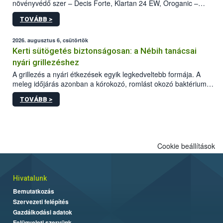
növényvédő szer – Decis Forte, Klartan 24 EW, Oroganic –
engedélyokiratát módosította, így azok a szüretet követően,
TOVÁBB >
egészen a vesszőérettség (BBCH 91) stádiumáig
felhasználhatóak a szőlőben. A kiterjesztések célja, hogy a korai
érésű szőlőkben is legyen lehetőség a károsító elleni további
2026. augusztus 6, csütörtök
védekezésre. Az Oroganic készítmény kis kiszerelésben kiskerti
Kerti sütögetés biztonságosan: a Nébih tanácsai
felhasználók számára is elérhető és ökológiai termesztésben is
nyári grillezéshez
engedélyezett.
A grillezés a nyári étkezések egyik legkedveltebb formája. A
meleg időjárás azonban a kórokozó, romlást okozó baktériumok
gyorsabb szaporodásának is kedvez. A szabadtéri sütögetés
TOVÁBB >
ezért nem csupán a megfelelő sütési technikáról szól: legalább
ilyen fontos az alapanyagok biztonságos kezelése, az alapvető
higiéniai szabályok betartása, a megfelelő hőkezelés, valamint a
maradékok szakszerű tárolása. A Nemzeti Élelmiszerlánc-
biztonsági Hivatal (Nébih) Oktatási Programja összegyűjtötte a
Cookie beállítások
biztonságos grillezés legfontosabb tudnivalóit.
Hivatalunk
Bemutatkozás
Szervezeti felépítés
Gazdálkodási adatok
Felügyeleti szervünk