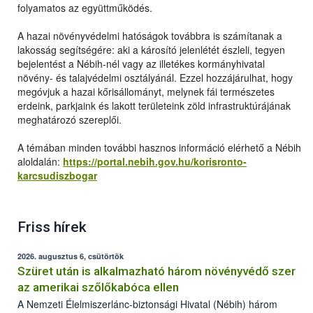
folyamatos az együttműködés.
A hazai növényvédelmi hatóságok továbbra is számítanak a
lakosság segítségére: aki a károsító jelenlétét észleli, tegyen
bejelentést a Nébih-nél vagy az illetékes kormányhivatal
növény- és talajvédelmi osztályánál. Ezzel hozzájárulhat, hogy
megóvjuk a hazai kőrisállományt, melynek fái természetes
erdeink, parkjaink és lakott területeink zöld infrastruktúrájának
meghatározó szereplői.
A témában minden további hasznos információ elérhető a Nébih
aloldalán:
https://portal.nebih.gov.hu/korisronto-
karcsudiszbogar
Friss hírek
2026. augusztus 6, csütörtök
Szüret után is alkalmazható három növényvédő szer
az amerikai szőlőkabóca ellen
A Nemzeti Élelmiszerlánc-biztonsági Hivatal (Nébih) három