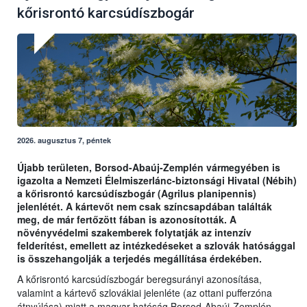
kőrisrontó karcsúdíszbogár
2026. augusztus 7, péntek
Újabb területen, Borsod-Abaúj-Zemplén vármegyében is
igazolta a Nemzeti Élelmiszerlánc-biztonsági Hivatal (Nébih)
a kőrisrontó karcsúdíszbogár (Agrilus planipennis)
jelenlétét. A kártevőt nem csak színcsapdában találták
meg, de már fertőzött fában is azonosították. A
növényvédelmi szakemberek folytatják az intenzív
felderítést, emellett az intézkedéseket a szlovák hatósággal
is összehangolják a terjedés megállítása érdekében.
A kőrisrontó karcsúdíszbogár beregsurányi azonosítása,
valamint a kártevő szlovákiai jelenléte (az ottani pufferzóna
átnyúlása) miatt a magyar hatóság Borsod-Abaúj-Zemplén