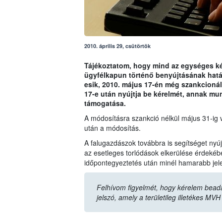
2010. április 29, csütörtök
Tájékoztatom, hogy mind az egységes ké
ügyfélkapun történő benyújtásának határ
esik, 2010. május 17-én még szankcionálá
17-e után nyújtja be kérelmét, annak mu
támogatása.
A módosításra szankció nélkül május 31-ig 
után a módosítás.
A falugazdászok továbbra is segítséget nyúj
az esetleges torlódások elkerülése érdekébe
időpontegyeztetés után minél hamarabb jel
Felhívom figyelmét, hogy kérelem beadá
jelszó, amely a területileg illetékes MVH