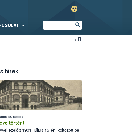
PCSOLAT
s hírek
úlius 15, szerda
éve történt
vvel ezelőtt 1901. július 15-én, költözött be