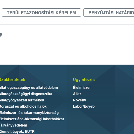
TERÜLETAZONOSÍTÁSI KÉRELEM
BENYÚJTÁSI HATÁRI
Szakterületek
Ügyintézés
Állat-egészségügy és állatvédelem
Élelmiszer
Állategészségügyi diagnosztika
Állat
Állatgyógyászati termékek
Növény
Borászat és alkoholos italok
Labor/Egyéb
Élelmiszer- és takarmánybiztonság
Élelmiszerlánc-biztonsági laborhálózat
Járványvédelem
Kiemelt ügyek, EUTR