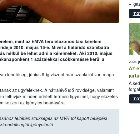
– iga
állam
TO
15. sz
épüle
relem, mint az EMVA területazonosítási kérelem
ideje 2010. május 15-e. Mivel a határidő szombatra
s nélkül be lehet adni a kérelmeket. Aki 2010. május
nkanaponként 1 százalékkal csökkentésre kerül a
2026. j
Az e
van lehetőség, június 9-ig viszont már szankciót von maga
járta
A kedv
forga
tanak az ügyfeleknek. A hátralévő idő rövidsége, valamint
Korm.
n felhívjuk minden érintett termelő figyelmét, hogy előzetes
TO
sérül
entkezzen az igénylés beadására.
felme
veszé
sához feltétlen szükséges az MVH-tól kapott belépési
Ezen 
 kirendeltségtől igényelhető.
vonni
jártas