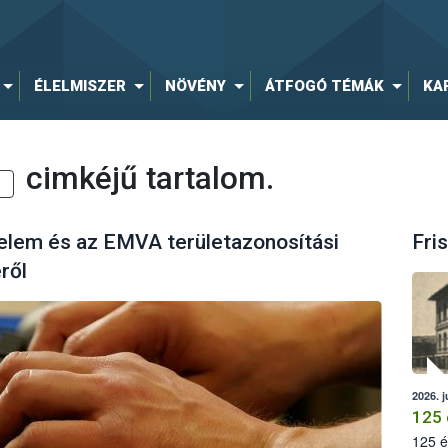
ÉLELMISZER
NÖVÉNY
ÁTFOGÓ TÉMÁK
KA
cimkéjű tartalom.
elem és az EMVA területazonosítási
Fris
ről
2026. j
125 
125 é