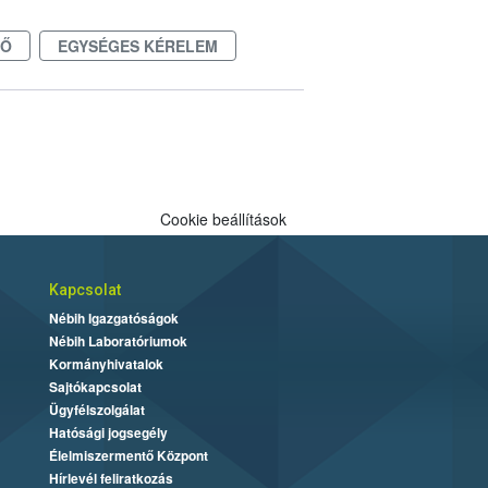
DŐ
EGYSÉGES KÉRELEM
Cookie beállítások
Kapcsolat
Nébih Igazgatóságok
Nébih Laboratóriumok
Kormányhivatalok
Sajtókapcsolat
Ügyfélszolgálat
Hatósági jogsegély
Élelmiszermentő Központ
Hírlevél feliratkozás