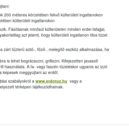
felha
jtani:
terme
zok 200 méteres körzetében fekvő külterületi ingatlanokon
tében külterületi ingatlanokon
kozik. Fásításnak minősül külterületen minden erdei fafajjal,
yakorlatilag azt jelenti, hogy külterületi ingatlanon tilos tüzet
 zárt tűzterű sütő-, főző-, melegítő eszköz alkalmazása, ha
ra is lehet bográcsozni, grillezni. Kifejezetten javasolt
ll használata. A fa- vagy faszén tüzeléskor ugyanis az izzó
is képesek meggyújtani az erdőt.
újtási szabályokról a
www.erdotuz.hu
vagy a
elyezett térképen tájékozódhatnak.