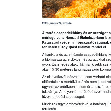
2026. június 24, szerda
A tartós csapadékhiány és az országot sú
mérlegelve, a Nemzeti Élelmiszerlánc-bi
Katasztrófavédelmi Főigazgatóságának eg
területén tűzgyújtási tilalmat rendel el.
A kánikula és az elhúzódó csapadékhiány k
a biomassza az erdőkben és az azokkal szo
gyors tűzterjedés alakul ki, már kisebb szél
akár 15-30 méteres lángmagasságú koronatű
Az elkövetkező időszakban sem várható el
előforduló kis mértékű esőzés nem jelent vá
ugyanis az erdőkben le sem ér a felszínre, n
felszárítja. A helyenként erősödő szél ráad
tüzek terjedési sebességét.
Mindezek figyelembevételével a hatóság júniu
területén.