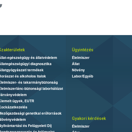
Szakterületek
Ügyintézés
Állat-egészségügy és állatvédelem
Élelmiszer
Állategészségügyi diagnosztika
Állat
Állatgyógyászati termékek
Növény
Borászat és alkoholos italok
Labor/Egyéb
Élelmiszer- és takarmánybiztonság
Élelmiszerlánc-biztonsági laborhálózat
Járványvédelem
Kiemelt ügyek, EUTR
Kockázatkezelés
Mezőgazdasági genetikai erőforrások
Gyakori kérdések
Növényvédelem
Nyilvántartási és Felügyeleti Díj
Élelmiszer
Rendszerszervezés és felügyelet