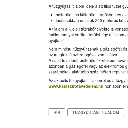
A tűzgyújtási tilalom ideje alatt tilos tüzet gyú
belterületi és külterületi erdőkben és a
fásításokban és azok 200 méteres körze
A tilalom a kijelölt tűzrakóhelyekre is vonat
faállománnyal borított terület, így a tilalom g
gyújtani!
Nem minősül tűzgyújtásnak a gáz égőfej és a
az megfelelő szikrafogóval van ellátva.
A saját tulajdonú belterületi kertekben tovább
azonban a gáz égőfej vagy az elektromos gri
zsarátnokok akár több száz métert repülve 
Az aktuális tűzgyújtási tilalomról és a tűzgy
www.katasztrofavedelem.hu
honlapon elh
HÍR
TŰZGYÚJTÁSI TILALOM