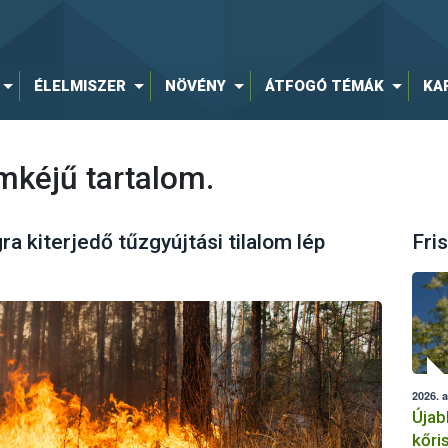
ÉLELMISZER
NÖVÉNY
ÁTFOGÓ TÉMÁK
KA
mkéjű tartalom.
a kiterjedő tűzgyújtási tilalom lép
Fris
2026. 
Újab
kőri