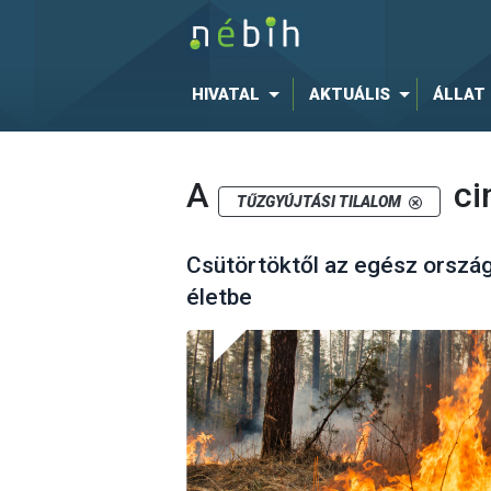
HIVATAL
AKTUÁLIS
ÁLLAT
A
ci
TŰZGYÚJTÁSI TILALOM
Csütörtöktől az egész országr
életbe