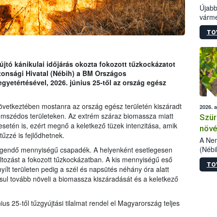
Újabb
várme
Élelm
TO
kőris
jelen
talál
azono
jtó kánikulai időjárás okozta fokozott tűzkockázatot
folyta
ztonsági Hivatal (Nébih) a BM Országos
intéz
yetértésével, 2026. június 25-től az ország egész
össze
érdek
övetkeztében mostanra az ország egész területén kiszáradt
2026. 
mszédos területeken. Az extrém száraz biomassza miatt
Szür
 esetén is, ezért megnő a keletkező tüzek intenzitása, amik
növé
zzé is fejlődhetnek.
szől
A Nem
(Nébi
egendő mennyiségű csapadék. A helyenként esetlegesen
Klart
ltozást a fokozott tűzkockázatban. A kis mennyiségű eső
TO
módos
yílt területen pedig a szél és napsütés néhány óra alatt
egész
ásul tovább növeli a biomassza kiszáradását és a keletkező
felha
célja
s 25-től tűzgyújtási tilalmat rendel el Magyarország teljes
lehet
Az Or