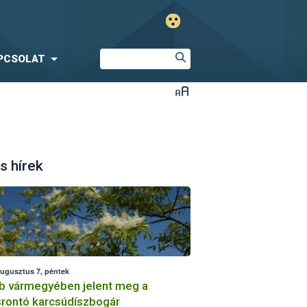
PCSOLAT
s hírek
augusztus 7, péntek
b vármegyében jelent meg a
srontó karcsúdíszbogár