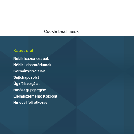
Cookie beállítások
Kapcsolat
Nébih Igazgatóságok
Nébih Laboratóriumok
Kormányhivatalok
Sajtókapcsolat
Ügyfélszolgálat
Hatósági jogsegély
Élelmiszermentő Központ
Hírlevél feliratkozás