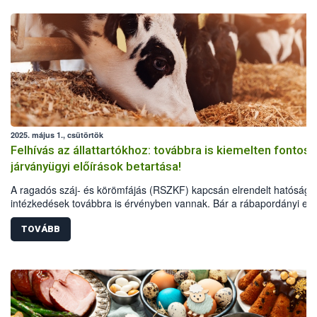
2025. május 1., csütörtök
Felhívás az állattartókhoz: továbbra is kiemelten fontos 
járványügyi előírások betartása!
A ragadós száj- és körömfájás (RSZKF) kapcsán elrendelt hatósági
intézkedések továbbra is érvényben vannak. Bár a rábapordányi ese
óta nem igazoltunk új fertőzést, a vírus rendkívüli ragályossága és
hosszú lappangási ideje miatt továbbra is elengedhetetlen, hogy mi
TOVÁBB
állattartó maradéktalanul betartsa az érvényes járványvédelmi
előírásokat és óvintézkedéseket.