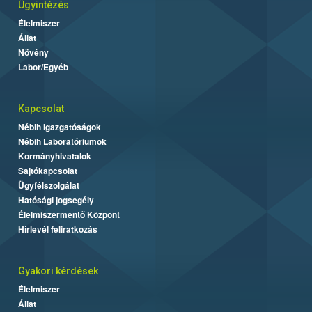
Ügyintézés
Élelmiszer
Állat
Növény
Labor/Egyéb
Kapcsolat
Nébih Igazgatóságok
Nébih Laboratóriumok
Kormányhivatalok
Sajtókapcsolat
Ügyfélszolgálat
Hatósági jogsegély
Élelmiszermentő Központ
Hírlevél feliratkozás
Gyakori kérdések
Élelmiszer
Állat