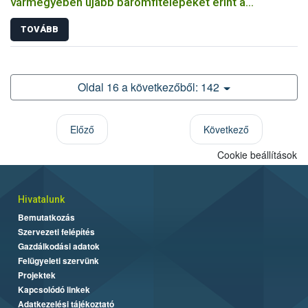
vármegyében újabb baromfitelepeket érint a
madárinfluenza
TOVÁBB
Oldal 16 a következőből: 142
Előző
Következő
Cookie beállítások
Hivatalunk
Bemutatkozás
Szervezeti felépítés
Gazdálkodási adatok
Felügyeleti szervünk
Projektek
Kapcsolódó linkek
Adatkezelési tájékoztató