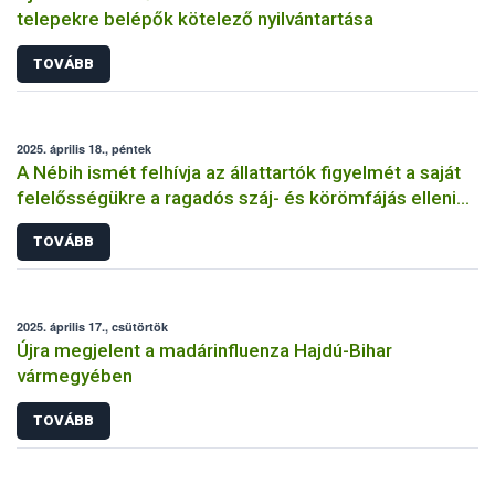
telepekre belépők kötelező nyilvántartása
TOVÁBB
2025. április 18., péntek
A Nébih ismét felhívja az állattartók figyelmét a saját
felelősségükre a ragadós száj- és körömfájás elleni
védekezésben
TOVÁBB
2025. április 17., csütörtök
Újra megjelent a madárinfluenza Hajdú-Bihar
vármegyében
TOVÁBB