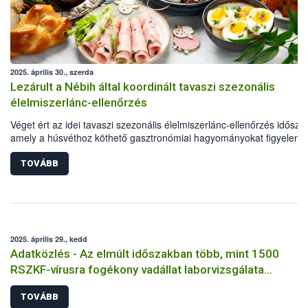
2025. április 30., szerda
Lezárult a Nébih által koordinált tavaszi szezonális
élelmiszerlánc-ellenőrzés
Véget ért az idei tavaszi szezonális élelmiszerlánc-ellenőrzés idősza
amely a húsvéthoz köthető gasztronómiai hagyományokat figyelem
véve, az ünnepi időszakban leginkább keresett élelmiszerek előállít
fókuszálva – március 24. és április 18. között zajlott. A vizsgálatokat 
TOVÁBB
területi élelmiszerlánc-felügyeleti szervek hatósági ellenőrei végezté
Nemzeti Élelmiszerlánc-biztonsági Hivatal (Nébih) irányításával. A
tavaszi akció során közel 2 tonnányi élelmiszertételt vont ki a hatósá
forgalomból, és összesen 5 millió forint bírság kiszabására kerül sor.
2025. április 29., kedd
Adatközlés - Az elmúlt időszakban több, mint 1500
RSZKF-vírusra fogékony vadállat laborvizsgálata
történt meg, mind negatív
TOVÁBB