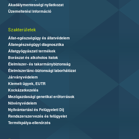
Akadálymentességi nyilatkozat
Üzemeltetési információ
Szakterületek
Állat-egészségügy és állatvédelem
Állategészségügyi diagnosztika
Állatgyógyászati termékek
Borászat és alkoholos italok
Élelmiszer- és takarmánybiztonság
Élelmiszerlánc-biztonsági laborhálózat
Járványvédelem
Kiemelt ügyek, EUTR
Kockázatkezelés
Mezőgazdasági genetikai erőforrások
Növényvédelem
Nyilvántartási és Felügyeleti Díj
Rendszerszervezés és felügyelet
Termékpálya-ellenőrzés