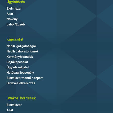
Ügyintézés
Élelmiszer
Állat
Növény
Labor/Egyéb
Kapcsolat
Nébih Igazgatóságok
Nébih Laboratóriumok
Kormányhivatalok
Sajtókapcsolat
Ügyfélszolgálat
Hatósági jogsegély
Élelmiszermentő Központ
Hírlevél feliratkozás
Gyakori kérdések
Élelmiszer
Állat