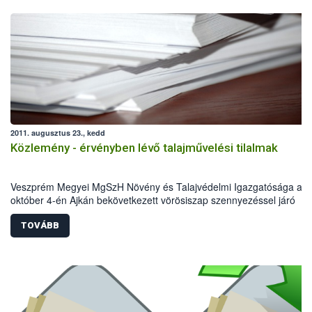
2011. augusztus 23., kedd
Közlemény - érvényben lévő talajművelési tilalmak
Veszprém Megyei MgSzH Növény és Talajvédelmi Igazgatósága az
október 4-én Ajkán bekövetkezett vörösiszap szennyezéssel járó
környezeti katasztrófával összefüggésben talajművelési tilalmat rend
el az alábbi települések vörös iszappal elöntött területén.
TOVÁBB