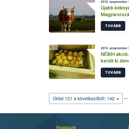
2015. szeptember 1
Újabb kéknye
Magyarorsz
TOVÁBB
2015. szeptember 7
NÉBIH akció
került ki átm
TOVÁBB
— 
Oldal 121 a következőből: 142
Hivatalunk