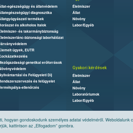
Állat-egészségügy és állatvédelem
Élelmiszer
Állategészségügyi diagnosztika
Állat
Állatgyógyászati termékek
Növény
Borászat és alkoholos italok
Labor/Egyéb
Élelmiszer- és takarmánybiztonság
Élelmiszerlánc-biztonsági laborhálózat
Járványvédelem
Kiemelt ügyek, EUTR
Kockázatkezelés
Mezőgazdasági genetikai erőforrások
Gyakori kérdések
Növényvédelem
Nyilvántartási és Felügyeleti Díj
Élelmiszer
Rendszerszervezés és felügyelet
Állat
Termékpálya-ellenőrzés
Növény
Laboratóriumok
Labor/Egyéb
, hogyan gondoskodunk személyes adatai védelméről. Weboldalunk cook
jük, kattintson az „Elfogadom” gombra.