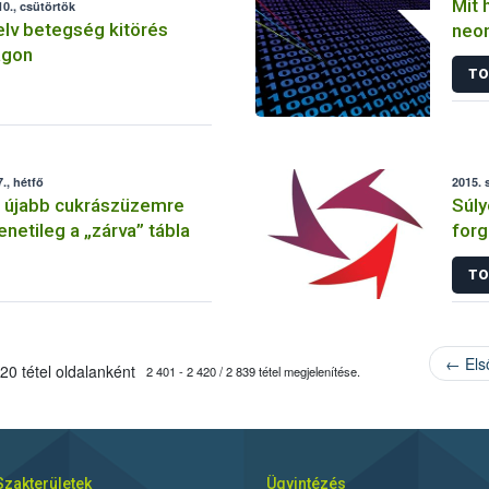
Mit 
0., csütörtök
lv betegség kitörés
neon
ágon
szer
TO
., hétfő
2015. 
: újabb cukrászüzemre
Súly
enetileg a „zárva” tábla
forg
TO
← Els
20 tétel oldalanként
2 401 - 2 420 / 2 839 tétel megjelenítése.
Szakterületek
Ügyintézés