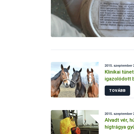
2015. szeptember 2
Klinikai tüne
igazolódott 
kevésvérűs
TOVÁBB
2015. szeptember 2
Alvadt vér, 
hígtrágya gy
vágóhídon