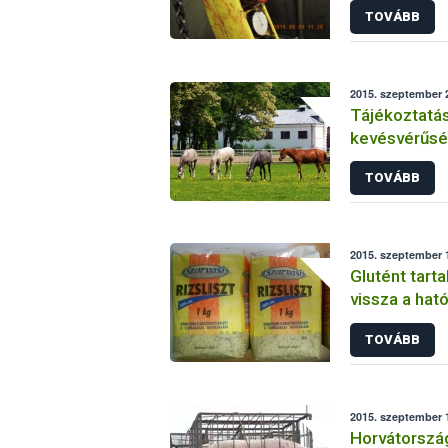
TOVÁBB
2015. szeptember 2
Tájékoztatás
kevésvérűsé
helyzetéről 
TOVÁBB
2015. szeptember 1
Glutént tarta
vissza a hat
TOVÁBB
2015. szeptember 1
Horvátorszá