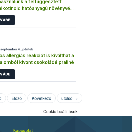
használunk a felfüggesztett
ikotinoid hatóanyagú növényvédő
ek helyett?
VÁBB
szeptember 4., péntek
os allergiás reakciót is kiválthat a
alomból kivont csokoládé praliné
VÁBB
ő
Előző
Következő
utolsó →
Cookie beállítások
Kapcsolat