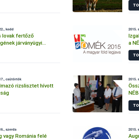
TO
2., kedd
2015. 
 lovak fertőző
Izga
gének járványügyi
a NÉ
3. – 2015. szeptember
TO
7., csütörtök
2015. 
lmazó rizslisztet hívott
Össz
óság
NÉBI
Szö
TO
6., szerda
2015. 
g vagy Románia felé
Augu