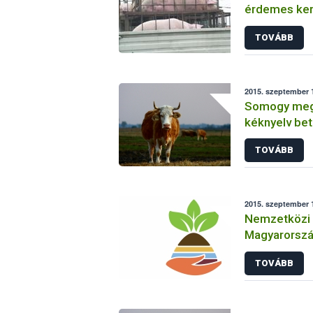
érdemes kerü
határon be- 
TOVÁBB
szállítmány
2015. szeptember 1
Somogy megy
kéknyelv be
TOVÁBB
2015. szeptember 
Nemzetközi t
Magyarorsz
TOVÁBB