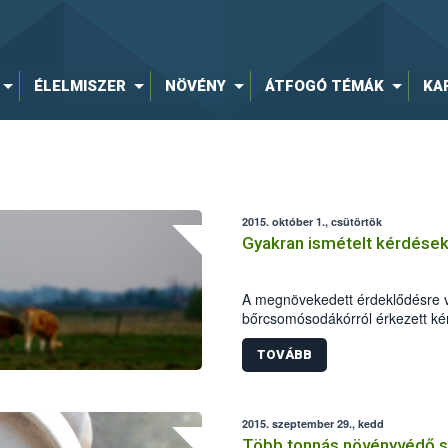
ÉLELMISZER
NÖVÉNY
ÁTFOGÓ TÉMÁK
KA
2015. október 1., csütörtök
Gyakran ismételt kérdése
A megnövekedett érdeklődésre va
bőrcsomósodákórról érkezett kér
TOVÁBB
2015. szeptember 29., kedd
Több tonnás növényvédő sze