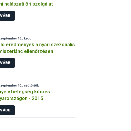
mi halászati őri szolgálat
VÁBB
szeptember 15., kedd
ló eredmények a nyári szezonális
miszerlánc ellenőrzésen
VÁBB
szeptember 10., csütörtök
yelv betegség kitörés
yarországon - 2015
VÁBB