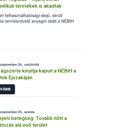
élküli termékek is akadtak
rt felhasználhatósági idejű, sérült
s termésnövelő anyagot talált a NÉBIH
I) egy Csongrád megyei kereskedőnél.
ngedéllyel sem rendelkezett. A
 hatállyal zárolták. Az ügyben több
g várható.
szeptember 24., csütörtök
ágszerte kinyitja kapuit a NÉBIH a
tók Éjszakáján
VÁBB
szeptember 23., szerda
yelv betegség: Tovább nőtt a
átozás alá eső terület