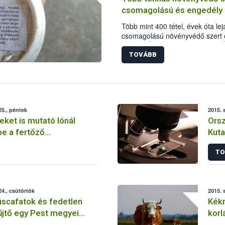
csomagolású és engedély n
Több mint 400 tétel, évek óta lejá
csomagolású növényvédő szert é
Kiemelt Ügyek Igazgatósága (KÜ
A termékek egy része érvényes e
TOVÁBB
szakemberek a tételeket azonnali
millió forint növényvédelmi bírsá
5., péntek
2015. 
teket is mutató lónál
Orsz
be a fertőző
Kuta
ég
TO
4., csütörtök
2015. 
húscafatok és fedetlen
Kékn
űjtő egy Pest megyei
korl