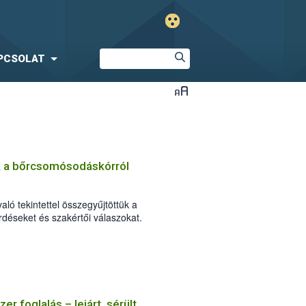
PCSOLAT
k a bőrcsomósodáskórról
ló tekintettel összegyűjtöttük a
déseket és szakértői válaszokat.
r foglalás – lejárt, sérült