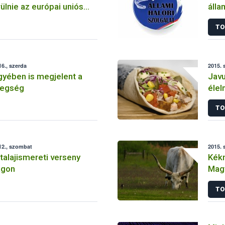
lnie az európai uniós
álla
és kilépő
TO
oknak
6., szerda
2015. 
ében is megjelent a
Javu
tegség
élel
TO
12., szombat
2015. 
alajismereti verseny
Kékn
ágon
Mag
TO