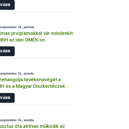
VÁBB
szeptember 18., péntek
lmas programokkal vár mindenkit
BIH az idei OMÉK-on
VÁBB
szeptember 16., szerda
ehangolja tevékenységét a
H és a Magyar Díszkertészek
vetsége
VÁBB
szeptember 16., szerda
sztus óta aktívan működik az