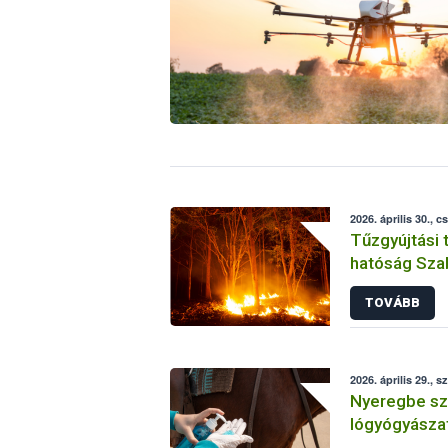
2026. április 30., c
Tűzgyújtási t
hatóság Sza
vármegyébe
TOVÁBB
2026. április 29., s
Nyeregbe szá
lógyógyászat
Nébih