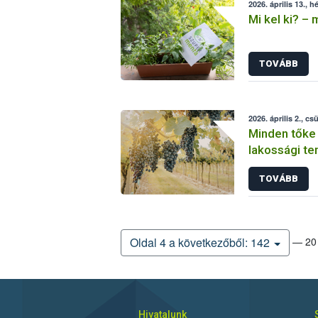
2026. április 13., h
Mi kel ki? –
TOVÁBB
2026. április 2., cs
Minden tőke 
lakossági tem
szőlő arany
TOVÁBB
megfékezés
— 20 
Oldal 4 a következőből: 142
Hivatalunk