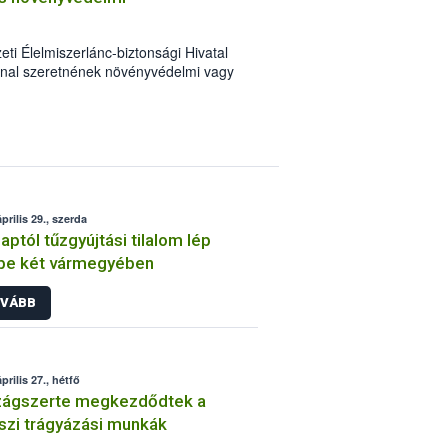
eti Élelmiszerlánc-biztonsági Hivatal
nnal szeretnének növényvédelmi vagy
ységet végezni Magyarországon. Az
pelnek a jogszerű működéshez
atósági feltételek.
prilis 29., szerda
aptól tűzgyújtási tilalom lép
be két vármegyében
VÁBB
prilis 27., hétfő
zágszerte megkezdődtek a
szi trágyázási munkák