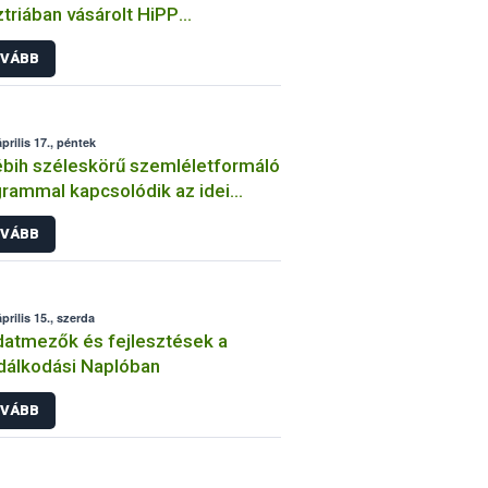
triában vásárolt HiPP
garépa-burgonya” bébiételeknél!
VÁBB
prilis 17., péntek
bih széleskörű szemléletformáló
rammal kapcsolódik az idei
tarthatósági Témahéthez
VÁBB
prilis 15., szerda
datmezők és fejlesztések a
álkodási Naplóban
VÁBB