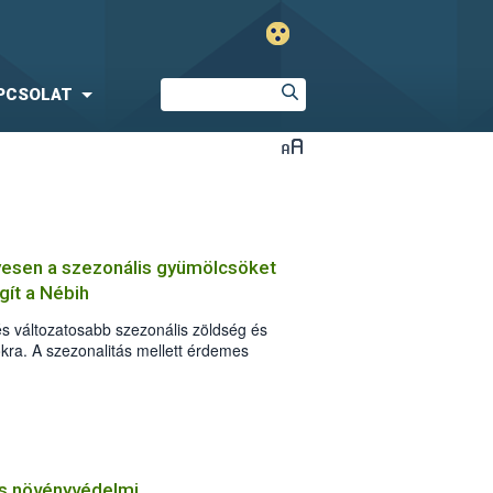
PCSOLAT
yesen a szezonális gyümölcsöket
ít a Nébih
és változatosabb szezonális zöldség és
kra. A szezonalitás mellett érdemes
sági szempontokra és a termények
 Élelmiszerlánc-biztonsági Hivatal
öldségek és gyümölcsök alapos
szerű és praktikus tanácsokat.
os növényvédelmi