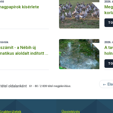
étfő
2026. á
 magpapírok kísérlete
Megs
korl
TO
ütörtök
2026. 
számít - a Nébih új
A ta
atikus aloldalt indított a
holn
színű sárgaság betegség
tila
TO
e érdekében
← Els
tétel oldalanként
61 - 80 / 2 839 tétel megjelenítése.
Szakterületek
Ügyintézés