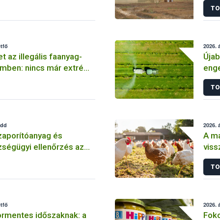
TO
étfő
2026. á
t az illegális faanyag-
Újab
mben: nincs már extrém
enge
ázatú vármegye
elle
TO
edd
2026. á
zaporítóanyag és
A m
ségügyi ellenőrzés az
viss
tart
TO
étfő
2026. á
ormentes időszaknak: a
Foko