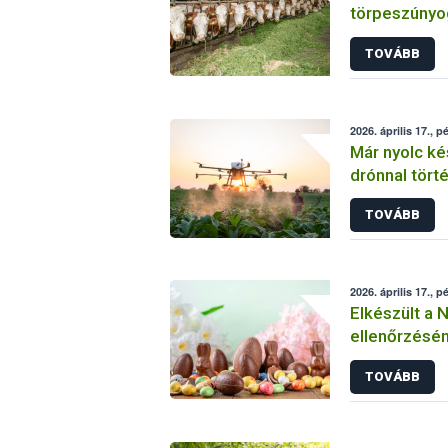
törpeszúnyo
kéknyelv-bet
TOVÁBB
előfordulása
2026. április 17., p
Már nyolc k
drónnal törté
Magyarorsz
TOVÁBB
2026. április 17., p
Elkészült a 
ellenőrzésé
TOVÁBB