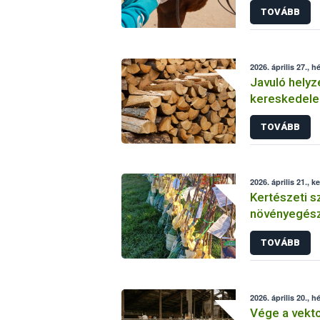
TOVÁBB
2026. április 27., h
Javuló helyze
kereskedele
magas kock
TOVÁBB
2026. április 21., k
Kertészeti s
növényegész
ónodi piacon
TOVÁBB
2026. április 20., h
Vége a vekt