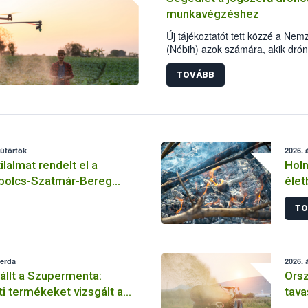
munkavégzéshez
Új tájékoztatót tett közzé a Nemz
(Nébih) azok számára, akik dró
tápanyag-gazdálkodási tevéken
összefoglaló részletesen szere
TOVÁBB
szükséges személyi, műszaki és h
sütörtök
2026. á
ilalmat rendelt el a
Holn
bolcs-Szatmár-Bereg
élet
n
TO
zerda
2026. á
llt a Szupermenta:
Ors
i termékeket vizsgált a
tava