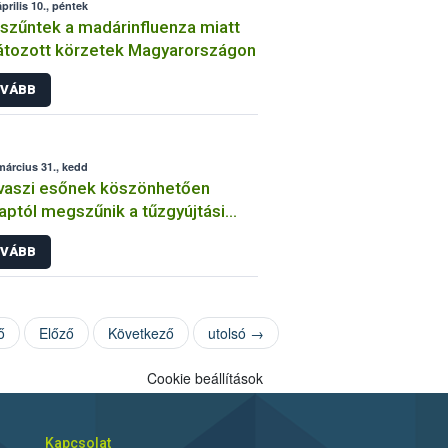
prilis 10., péntek
zűntek a madárinfluenza miatt
átozott körzetek Magyarországon
VÁBB
március 31., kedd
vaszi esőnek köszönhetően
aptól megszűnik a tűzgyújtási
lom
VÁBB
ő
Előző
Következő
utolsó →
Cookie beállítások
Kapcsolat