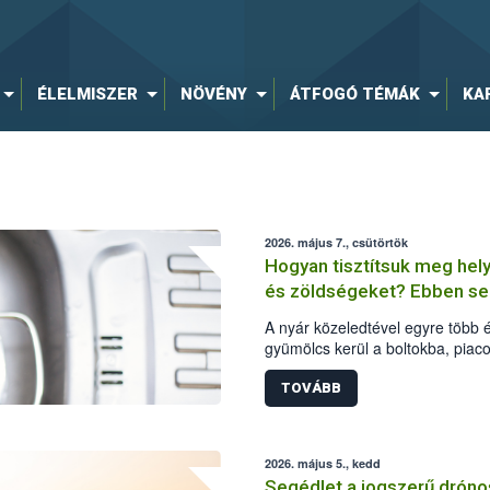
ÉLELMISZER
NÖVÉNY
ÁTFOGÓ TÉMÁK
KA
2026. május 7., csütörtök
Hogyan tisztítsuk meg hel
és zöldségeket? Ebben seg
A nyár közeledtével egyre több 
gyümölcs kerül a boltokba, piaco
odafigyelni az élelmiszerbizton
alapos tisztítására is. A Nemzeti
TOVÁBB
(Nébih) Oktatási Programja a z
tisztításához gyűjtött össze egy
2026. május 5., kedd
Segédlet a jogszerű drón