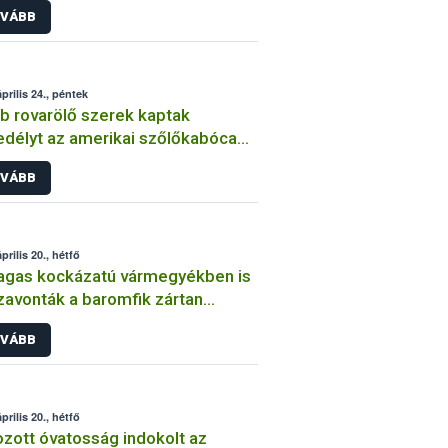
VÁBB
prilis 24., péntek
b rovarölő szerek kaptak
délyt az amerikai szőlőkabóca
ni védekezésben
VÁBB
prilis 20., hétfő
agas kockázatú vármegyékben is
zavonták a baromfik zártan
ására vonatkozó határozatot
VÁBB
prilis 20., hétfő
zott óvatosság indokolt az