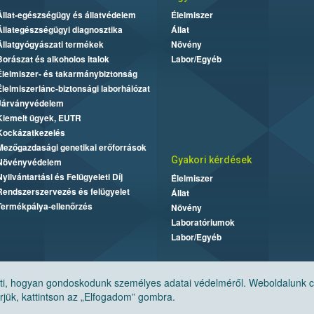
Állat-egészségügy és állatvédelem
Élelmiszer
Állategészségügyi diagnosztika
Állat
Állatgyógyászati termékek
Növény
Borászat és alkoholos italok
Labor/Egyéb
Élelmiszer- és takarmánybiztonság
Élelmiszerlánc-biztonsági laborhálózat
Járványvédelem
Kiemelt ügyek, EUTR
Kockázatkezelés
Mezőgazdasági genetikai erőforrások
Gyakori kérdések
Növényvédelem
Nyilvántartási és Felügyeleti Díj
Élelmiszer
Rendszerszervezés és felügyelet
Állat
Termékpálya-ellenőrzés
Növény
Laboratóriumok
Labor/Egyéb
, hogyan gondoskodunk személyes adatai védelméről. Weboldalunk cook
jük, kattintson az „Elfogadom” gombra.