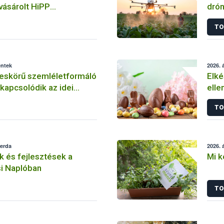
vásárolt HiPP
drón
urgonya” bébiételeknél!
Mag
TO
éntek
2026. á
leskörű szemléletformáló
Elké
apcsolódik az idei
elle
ósági Témahéthez
TO
zerda
2026. á
 és fejlesztések a
Mi k
i Naplóban
TO