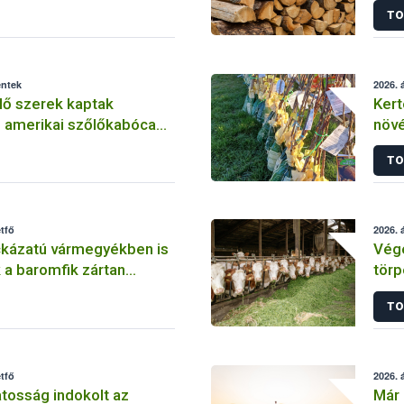
TO
éntek
2026. á
lő szerek kaptak
Kert
z amerikai szőlőkabóca
növé
kezésben
ónod
TO
étfő
2026. á
kázatú vármegyékben is
Vége
 a baromfik zártan
törp
natkozó határozatot
kékn
TO
előf
étfő
2026. á
tosság indokolt az
Már 