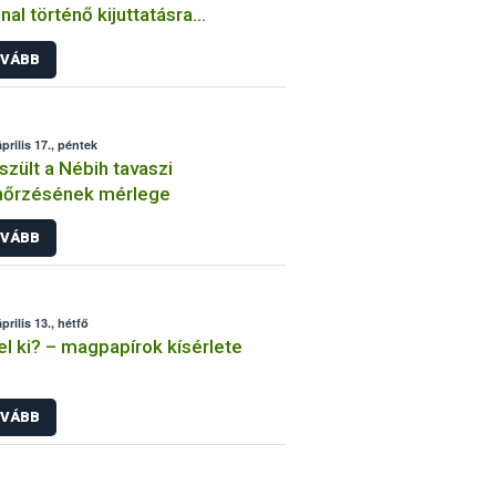
nal történő kijuttatásra
yarországon
VÁBB
prilis 17., péntek
szült a Nébih tavaszi
nőrzésének mérlege
VÁBB
prilis 13., hétfő
el ki? – magpapírok kísérlete
VÁBB