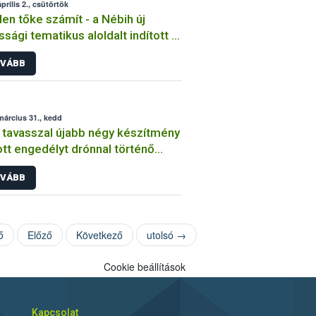
prilis 2., csütörtök
en tőke számít - a Nébih új
ssági tematikus aloldalt indított a
ő aranyszínű sárgaság betegség
VÁBB
fékezése érdekében
március 31., kedd
 tavasszal újabb négy készítmény
tt engedélyt drónnal történő
ttatásra
VÁBB
ő
Előző
Következő
utolsó →
Cookie beállítások
Kapcsolat