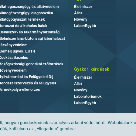
Állat-egészségügy és állatvédelem
Élelmiszer
Állategészségügyi diagnosztika
Állat
Állatgyógyászati termékek
Növény
Borászat és alkoholos italok
Labor/Egyéb
Élelmiszer- és takarmánybiztonság
Élelmiszerlánc-biztonsági laborhálózat
Járványvédelem
Kiemelt ügyek, EUTR
Kockázatkezelés
Mezőgazdasági genetikai erőforrások
Gyakori kérdések
Növényvédelem
Nyilvántartási és Felügyeleti Díj
Élelmiszer
Rendszerszervezés és felügyelet
Állat
Termékpálya-ellenőrzés
Növény
Laboratóriumok
Labor/Egyéb
, hogyan gondoskodunk személyes adatai védelméről. Weboldalunk cook
jük, kattintson az „Elfogadom” gombra.