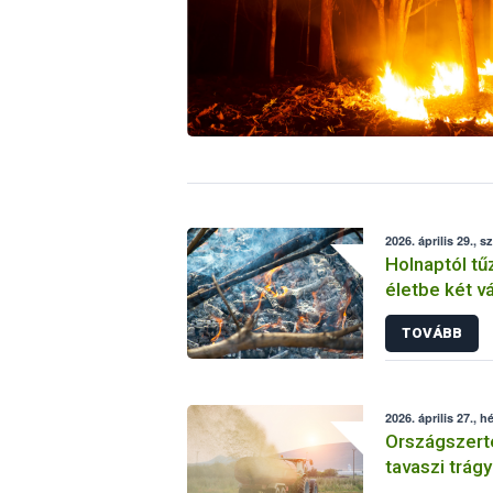
2026. április 29., s
Holnaptól tűz
életbe két 
TOVÁBB
2026. április 27., h
Országszert
tavaszi trág