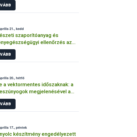
VÁBB
prilis 21., kedd
észeti szaporítóanyag és
nyegészségügyi ellenőrzés az
i piacon
VÁBB
prilis 20., hétfő
 a vektormentes időszaknak: a
eszúnyogok megjelenésével a
yelv-betegség hazai újbóli
VÁBB
ordulása lehetséges
prilis 17., péntek
nyolc készítmény engedélyezett