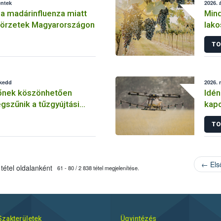
éntek
2026. á
a madárinfluenza miatt
Mind
 körzetek Magyarországon
lako
szől
TO
meg
 kedd
2026. 
sőnek köszönhetően
Idén
gszűnik a tűzgyújtási
kapo
kiju
TO
← Els
tétel oldalanként
61 - 80 / 2 838 tétel megjelenítése.
Szakterületek
Ügyintézés