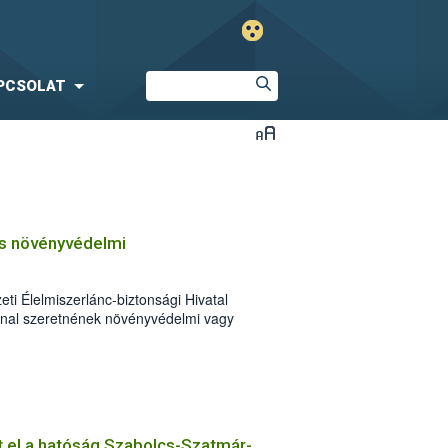
PCSOLAT
os növényvédelmi
eti Élelmiszerlánc-biztonsági Hivatal
nnal szeretnének növényvédelmi vagy
ységet végezni Magyarországon. Az
pelnek a jogszerű működéshez
atósági feltételek.
lt el a hatóság Szabolcs-Szatmár-