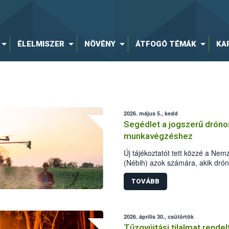
ÉLELMISZER
NÖVÉNY
ÁTFOGÓ TÉMÁK
KA
2026. május 5., kedd
Segédlet a jogszerű drón
munkavégzéshez
Új tájékoztatót tett közzé a Nemz
(Nébih) azok számára, akik dró
tápanyag-gazdálkodási tevéken
összefoglaló részletesen szere
TOVÁBB
szükséges személyi, műszaki és h
2026. április 30., csütörtök
Tűzgyújtási tilalmat rende