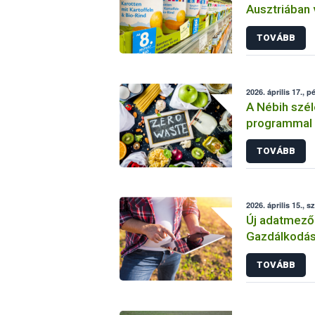
Ausztriában 
„sárgarépa-b
TOVÁBB
2026. április 17., p
A Nébih szé
programmal k
Fenntarthat
TOVÁBB
2026. április 15., s
Új adatmezők
Gazdálkodás
TOVÁBB