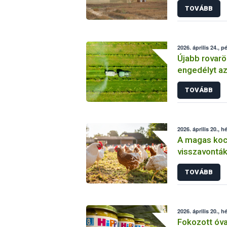
TOVÁBB
2026. április 24., p
Újabb rovarö
engedélyt a
elleni véde
TOVÁBB
2026. április 20., h
A magas koc
visszavonták
tartására vo
TOVÁBB
2026. április 20., h
Fokozott óva