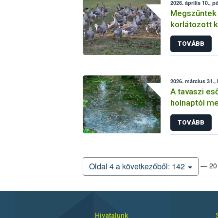
2026. április 10., p
Megszűntek 
korlátozott
TOVÁBB
2026. március 31.,
A tavaszi e
holnaptól me
tilalom
TOVÁBB
— 20 
Oldal 4 a következőből: 142
Hivatalunk