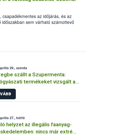
, csapadékmentes az időjárás, és az
ző időszakban sem várható számottevő
ors terjedését, valamint a növényzet
zeles idő várható, ezért a Nemzeti
al és a Belügyminisztérium Országos
ágának (BM OKF) egyetértésével,
reg vármegyében tűzgyújtási tilalmat
prilis 29., szerda
egbe szállt a Szupermenta:
ógyászati termékeket vizsgált a
ih
VÁBB
prilis 27., hétfő
ló helyzet az illegális faanyag-
skedelemben: nincs már extrém
as kockázatú vármegye