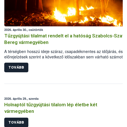
2026. április 30., csütörtök
Tűzgyújtási tilalmat rendelt el a hatóság Szabolcs-Szat
Bereg vármegyében
A térségben hosszú ideje száraz, csapadékmentes az időjárás, és a
előrejelzések szerint a következő időszakban sem várható számotte
csapadék. Ugyanakkor a tüzek gyors terjedését, valamint a növényz
további kiszáradását elősegítő szeles idő várható, ezért a Nemzeti
TOVÁBB
Élelmiszerlánc-biztonsági Hivatal és a Belügyminisztérium Országos
Katasztrófavédelmi Főigazgatóságának (BM OKF) egyetértésével,
május 1-től Szabolcs-Szatmár-Bereg vármegyében tűzgyújtási tilalm
rendel el.
2026. április 29., szerda
Holnaptól tűzgyújtási tilalom lép életbe két
vármegyében
TOVÁBB