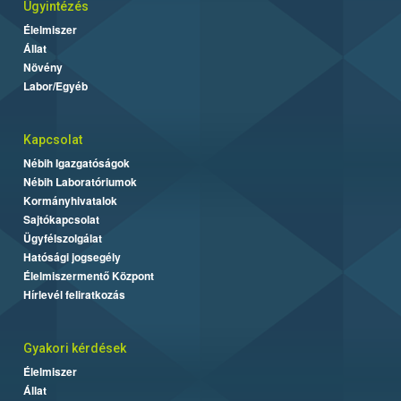
Ügyintézés
Élelmiszer
Állat
Növény
Labor/Egyéb
Kapcsolat
Nébih Igazgatóságok
Nébih Laboratóriumok
Kormányhivatalok
Sajtókapcsolat
Ügyfélszolgálat
Hatósági jogsegély
Élelmiszermentő Központ
Hírlevél feliratkozás
Gyakori kérdések
Élelmiszer
Állat