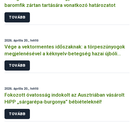
baromfik zártan tartására vonatkozó határozatot
TOVÁBB
2026. április 20., hétfő
Vége a vektormentes időszaknak: a törpeszúnyogok
megjelenésével a kéknyelv-betegség hazai újbóli
előfordulása lehetséges
TOVÁBB
2026. április 20., hétfő
Fokozott óvatosság indokolt az Ausztriában vásárolt
HiPP „sárgarépa-burgonya” bébiételeknél!
TOVÁBB