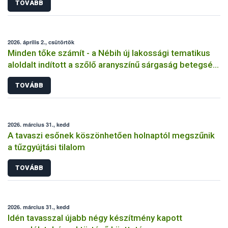
TOVÁBB
2026. április 2., csütörtök
Minden tőke számít - a Nébih új lakossági tematikus
aloldalt indított a szőlő aranyszínű sárgaság betegség
megfékezése érdekében
TOVÁBB
2026. március 31., kedd
A tavaszi esőnek köszönhetően holnaptól megszűnik
a tűzgyújtási tilalom
TOVÁBB
2026. március 31., kedd
Idén tavasszal újabb négy készítmény kapott