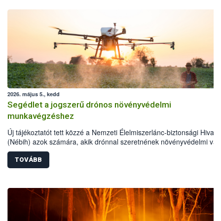
2026. május 5., kedd
Segédlet a jogszerű drónos növényvédelmi
munkavégzéshez
Új tájékoztatót tett közzé a Nemzeti Élelmiszerlánc-biztonsági Hivata
(Nébih) azok számára, akik drónnal szeretnének növényvédelmi va
tápanyag-gazdálkodási tevékenységet végezni Magyarországon. Az
összefoglaló részletesen szerepelnek a jogszerű működéshez
TOVÁBB
szükséges személyi, műszaki és hatósági feltételek.