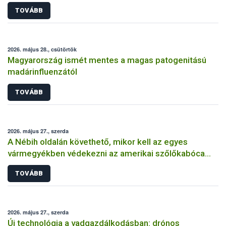
TOVÁBB
2026. május 28., csütörtök
Magyarország ismét mentes a magas patogenitású
madárinfluenzától
TOVÁBB
2026. május 27., szerda
A Nébih oldalán követhető, mikor kell az egyes
vármegyékben védekezni az amerikai szőlőkabóca
ellen
TOVÁBB
2026. május 27., szerda
Új technológia a vadgazdálkodásban: drónos