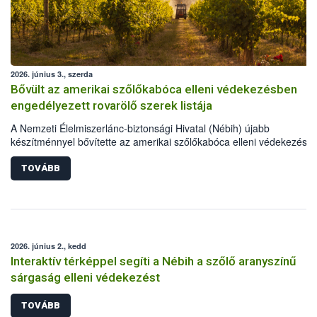
2026. június 3., szerda
Bővült az amerikai szőlőkabóca elleni védekezésben
engedélyezett rovarölő szerek listája
A Nemzeti Élelmiszerlánc-biztonsági Hivatal (Nébih) újabb
készítménnyel bővítette az amerikai szőlőkabóca elleni védekezésre
engedélyezett rovarölő szerek körét: immár 55 készítménnyel lehet
védekezni a szőlő aranyszínű sárgasága betegséget terjesztő károsí
TOVÁBB
ellen. A frissen engedélyt kapott szer, gazdaságokban és házikerte
egyaránt használható.
2026. június 2., kedd
Interaktív térképpel segíti a Nébih a szőlő aranyszínű
sárgaság elleni védekezést
TOVÁBB