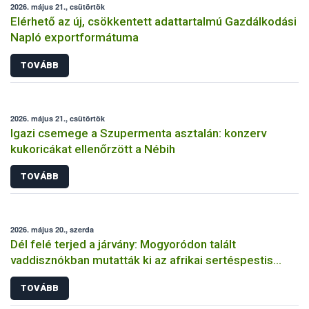
2026. május 21., csütörtök
Elérhető az új, csökkentett adattartalmú Gazdálkodási
Napló exportformátuma
TOVÁBB
2026. május 21., csütörtök
Igazi csemege a Szupermenta asztalán: konzerv
kukoricákat ellenőrzött a Nébih
TOVÁBB
2026. május 20., szerda
Dél felé terjed a járvány: Mogyoródon talált
vaddisznókban mutatták ki az afrikai sertéspestis
vírusát
TOVÁBB