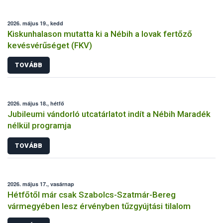
2026. május 19., kedd
Kiskunhalason mutatta ki a Nébih a lovak fertőző
kevésvérűséget (FKV)
TOVÁBB
2026. május 18., hétfő
Jubileumi vándorló utcatárlatot indít a Nébih Maradék
nélkül programja
TOVÁBB
2026. május 17., vasárnap
Hétfőtől már csak Szabolcs-Szatmár-Bereg
vármegyében lesz érvényben tűzgyújtási tilalom