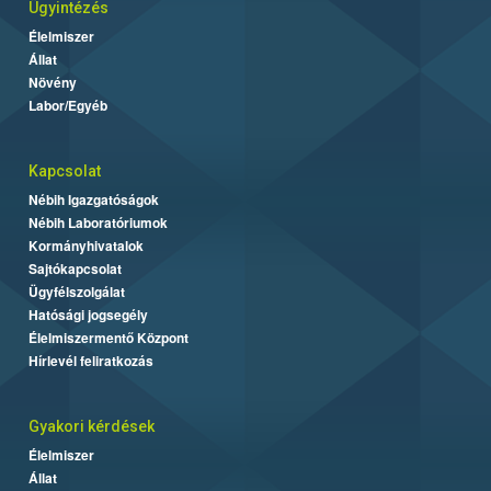
Ügyintézés
Élelmiszer
Állat
Növény
Labor/Egyéb
Kapcsolat
Nébih Igazgatóságok
Nébih Laboratóriumok
Kormányhivatalok
Sajtókapcsolat
Ügyfélszolgálat
Hatósági jogsegély
Élelmiszermentő Központ
Hírlevél feliratkozás
Gyakori kérdések
Élelmiszer
Állat