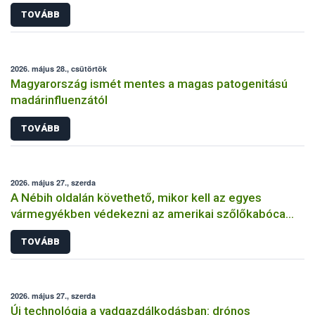
TOVÁBB
2026. május 28., csütörtök
Magyarország ismét mentes a magas patogenitású
madárinfluenzától
TOVÁBB
2026. május 27., szerda
A Nébih oldalán követhető, mikor kell az egyes
vármegyékben védekezni az amerikai szőlőkabóca
ellen
TOVÁBB
2026. május 27., szerda
Új technológia a vadgazdálkodásban: drónos