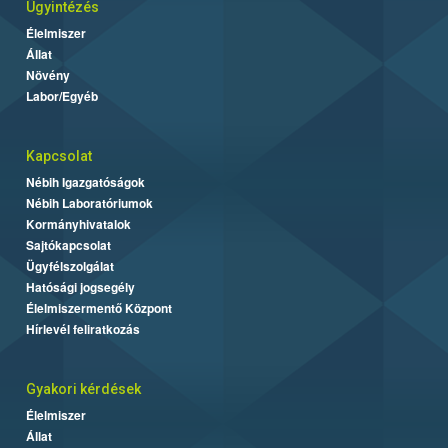
Ügyintézés
Élelmiszer
Állat
Növény
Labor/Egyéb
Kapcsolat
Nébih Igazgatóságok
Nébih Laboratóriumok
Kormányhivatalok
Sajtókapcsolat
Ügyfélszolgálat
Hatósági jogsegély
Élelmiszermentő Központ
Hírlevél feliratkozás
Gyakori kérdések
Élelmiszer
Állat