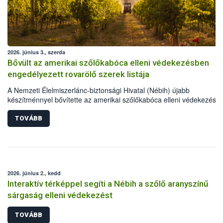
2026. június 3., szerda
Bővült az amerikai szőlőkabóca elleni védekezésben
engedélyezett rovarölő szerek listája
A Nemzeti Élelmiszerlánc-biztonsági Hivatal (Nébih) újabb
készítménnyel bővítette az amerikai szőlőkabóca elleni védekezésre
engedélyezett rovarölő szerek körét: immár 55 készítménnyel lehet
védekezni a szőlő aranyszínű sárgasága betegséget terjesztő károsí
TOVÁBB
ellen. A frissen engedélyt kapott szer, gazdaságokban és házikerte
egyaránt használható.
2026. június 2., kedd
Interaktív térképpel segíti a Nébih a szőlő aranyszínű
sárgaság elleni védekezést
TOVÁBB