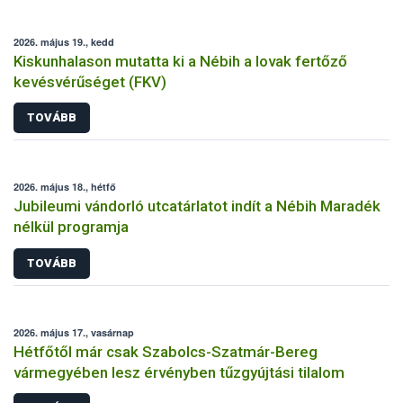
2026. május 19., kedd
Kiskunhalason mutatta ki a Nébih a lovak fertőző
kevésvérűséget (FKV)
TOVÁBB
2026. május 18., hétfő
Jubileumi vándorló utcatárlatot indít a Nébih Maradék
nélkül programja
TOVÁBB
2026. május 17., vasárnap
Hétfőtől már csak Szabolcs-Szatmár-Bereg
vármegyében lesz érvényben tűzgyújtási tilalom