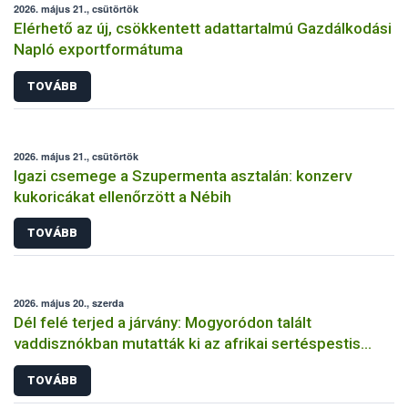
2026. május 21., csütörtök
Elérhető az új, csökkentett adattartalmú Gazdálkodási
Napló exportformátuma
TOVÁBB
2026. május 21., csütörtök
Igazi csemege a Szupermenta asztalán: konzerv
kukoricákat ellenőrzött a Nébih
TOVÁBB
2026. május 20., szerda
Dél felé terjed a járvány: Mogyoródon talált
vaddisznókban mutatták ki az afrikai sertéspestis
vírusát
TOVÁBB