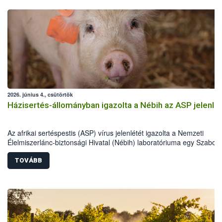
2026. június 4., csütörtök
Házisertés-állományban igazolta a Nébih az ASP jelenlé
Az afrikai sertéspestis (ASP) vírus jelenlétét igazolta a Nemzeti
Élelmiszerlánc-biztonsági Hivatal (Nébih) laboratóriuma egy Szabolc
Szatmár-Bereg vármegyei házisertés-állományban. Az országos
főállatorvos azonnali hatósági intézkedéseket rendelt el a betegség
TOVÁBB
további terjedésének megakadályozása érdekében. Az eset kiemelt
jelentőségű, mivel Magyarországon most először mutatták ki a vírus
házi sertésekben. A hatóság a sertéstartókat a járványvédelmi előír
szigorú betartására kéri.