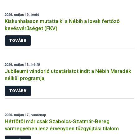
2026. május 19., kedd
Kiskunhalason mutatta ki a Nébih a lovak fertőző
kevésvérűséget (FKV)
TOVÁBB
2026. május 18., hétfő
Jubileumi vándorló utcatárlatot indít a Nébih Maradék
nélkül programja
TOVÁBB
2026. május 17., vasárnap
Hétfőtől már csak Szabolcs-Szatmár-Bereg
vármegyében lesz érvényben tűzgyújtási tilalom