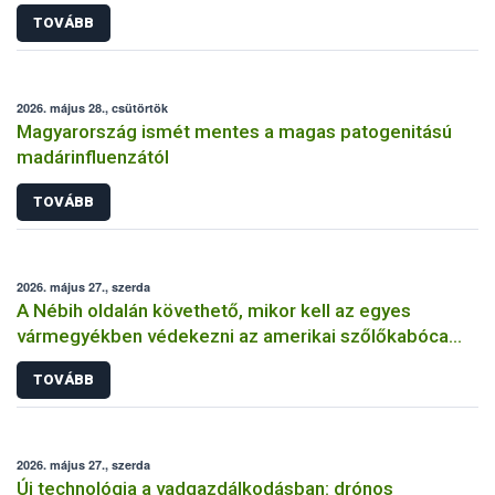
TOVÁBB
2026. május 28., csütörtök
Magyarország ismét mentes a magas patogenitású
madárinfluenzától
TOVÁBB
2026. május 27., szerda
A Nébih oldalán követhető, mikor kell az egyes
vármegyékben védekezni az amerikai szőlőkabóca
ellen
TOVÁBB
2026. május 27., szerda
Új technológia a vadgazdálkodásban: drónos