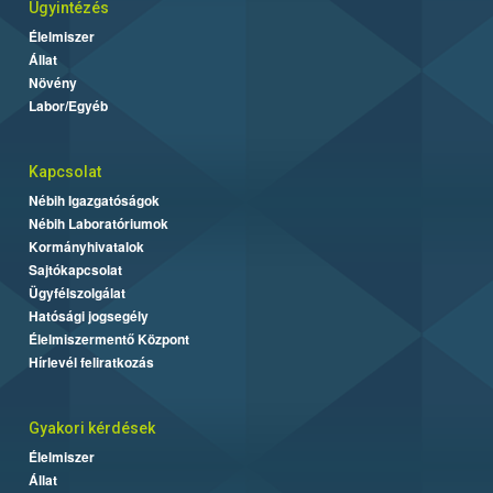
Ügyintézés
Élelmiszer
Állat
Növény
Labor/Egyéb
Kapcsolat
Nébih Igazgatóságok
Nébih Laboratóriumok
Kormányhivatalok
Sajtókapcsolat
Ügyfélszolgálat
Hatósági jogsegély
Élelmiszermentő Központ
Hírlevél feliratkozás
Gyakori kérdések
Élelmiszer
Állat