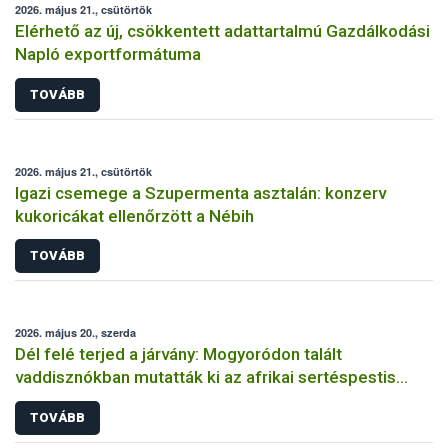
2026. május 21., csütörtök
Elérhető az új, csökkentett adattartalmú Gazdálkodási
Napló exportformátuma
TOVÁBB
2026. május 21., csütörtök
Igazi csemege a Szupermenta asztalán: konzerv
kukoricákat ellenőrzött a Nébih
TOVÁBB
2026. május 20., szerda
Dél felé terjed a járvány: Mogyoródon talált
vaddisznókban mutatták ki az afrikai sertéspestis
vírusát
TOVÁBB