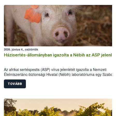
2026. június 4., csütörtök
Házisertés-állományban igazolta a Nébih az ASP jelenlé
Az afrikai sertéspestis (ASP) vírus jelenlétét igazolta a Nemzeti
Élelmiszerlánc-biztonsági Hivatal (Nébih) laboratóriuma egy Szabolc
Szatmár-Bereg vármegyei házisertés-állományban. Az országos
főállatorvos azonnali hatósági intézkedéseket rendelt el a betegség
TOVÁBB
további terjedésének megakadályozása érdekében. Az eset kiemelt
jelentőségű, mivel Magyarországon most először mutatták ki a vírus
házi sertésekben. A hatóság a sertéstartókat a járványvédelmi előír
szigorú betartására kéri.