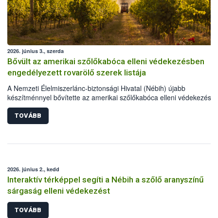
2026. június 3., szerda
Bővült az amerikai szőlőkabóca elleni védekezésben
engedélyezett rovarölő szerek listája
A Nemzeti Élelmiszerlánc-biztonsági Hivatal (Nébih) újabb
készítménnyel bővítette az amerikai szőlőkabóca elleni védekezésre
engedélyezett rovarölő szerek körét: immár 55 készítménnyel lehet
védekezni a szőlő aranyszínű sárgasága betegséget terjesztő károsí
TOVÁBB
ellen. A frissen engedélyt kapott szer, gazdaságokban és házikerte
egyaránt használható.
2026. június 2., kedd
Interaktív térképpel segíti a Nébih a szőlő aranyszínű
sárgaság elleni védekezést
TOVÁBB