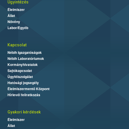
Ügyintézés
Élelmiszer
Állat
Növény
Labor/Egyéb
Kapcsolat
Nébih Igazgatóságok
Nébih Laboratóriumok
Kormányhivatalok
Sajtókapcsolat
Ügyfélszolgálat
Hatósági jogsegély
Élelmiszermentő Központ
Hírlevél feliratkozás
Gyakori kérdések
Élelmiszer
Állat