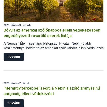
2026. június 3., szerda
Bővült az amerikai szőlőkabóca elleni védekezésben
engedélyezett rovarölő szerek listája
A Nemzeti Élelmiszerlánc-biztonsági Hivatal (Nébih) újabb
készítménnyel bővítette az amerikai szőlőkabóca elleni védekezésre
engedélyezett rovarölő szerek körét: immár 55 készítménnyel lehet
védekezni a szőlő aranyszínű sárgasága betegséget terjesztő károsí
TOVÁBB
ellen. A frissen engedélyt kapott szer, gazdaságokban és házikerte
egyaránt használható.
2026. június 2., kedd
Interaktív térképpel segíti a Nébih a szőlő aranyszínű
sárgaság elleni védekezést
TOVÁBB