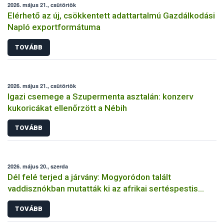
2026. május 21., csütörtök
Elérhető az új, csökkentett adattartalmú Gazdálkodási
Napló exportformátuma
TOVÁBB
2026. május 21., csütörtök
Igazi csemege a Szupermenta asztalán: konzerv
kukoricákat ellenőrzött a Nébih
TOVÁBB
2026. május 20., szerda
Dél felé terjed a járvány: Mogyoródon talált
vaddisznókban mutatták ki az afrikai sertéspestis
vírusát
TOVÁBB