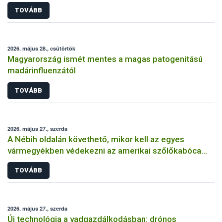
TOVÁBB
2026. május 28., csütörtök
Magyarország ismét mentes a magas patogenitású
madárinfluenzától
TOVÁBB
2026. május 27., szerda
A Nébih oldalán követhető, mikor kell az egyes
vármegyékben védekezni az amerikai szőlőkabóca
ellen
TOVÁBB
2026. május 27., szerda
Új technológia a vadgazdálkodásban: drónos