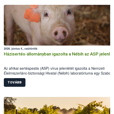
2026. június 4., csütörtök
Házisertés-állományban igazolta a Nébih az ASP jelenlé
Az afrikai sertéspestis (ASP) vírus jelenlétét igazolta a Nemzeti
Élelmiszerlánc-biztonsági Hivatal (Nébih) laboratóriuma egy Szabolc
Szatmár-Bereg vármegyei házisertés-állományban. Az országos
főállatorvos azonnali hatósági intézkedéseket rendelt el a betegség
TOVÁBB
további terjedésének megakadályozása érdekében. Az eset kiemelt
jelentőségű, mivel Magyarországon most először mutatták ki a vírus
házi sertésekben. A hatóság a sertéstartókat a járványvédelmi előír
szigorú betartására kéri.