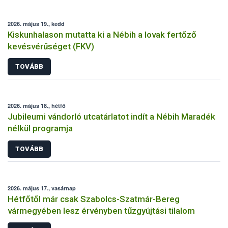
2026. május 19., kedd
Kiskunhalason mutatta ki a Nébih a lovak fertőző
kevésvérűséget (FKV)
TOVÁBB
2026. május 18., hétfő
Jubileumi vándorló utcatárlatot indít a Nébih Maradék
nélkül programja
TOVÁBB
2026. május 17., vasárnap
Hétfőtől már csak Szabolcs-Szatmár-Bereg
vármegyében lesz érvényben tűzgyújtási tilalom