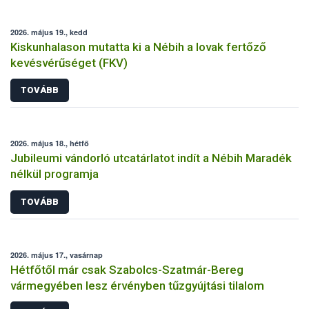
2026. május 19., kedd
Kiskunhalason mutatta ki a Nébih a lovak fertőző
kevésvérűséget (FKV)
TOVÁBB
2026. május 18., hétfő
Jubileumi vándorló utcatárlatot indít a Nébih Maradék
nélkül programja
TOVÁBB
2026. május 17., vasárnap
Hétfőtől már csak Szabolcs-Szatmár-Bereg
vármegyében lesz érvényben tűzgyújtási tilalom