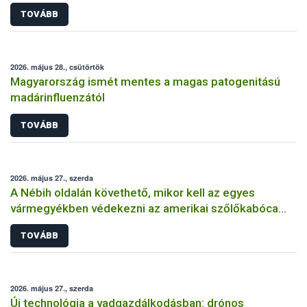
TOVÁBB
2026. május 28., csütörtök
Magyarország ismét mentes a magas patogenitású
madárinfluenzától
TOVÁBB
2026. május 27., szerda
A Nébih oldalán követhető, mikor kell az egyes
vármegyékben védekezni az amerikai szőlőkabóca
ellen
TOVÁBB
2026. május 27., szerda
Új technológia a vadgazdálkodásban: drónos