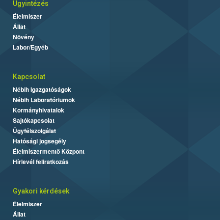
Ügyintézés
Élelmiszer
Állat
Növény
Labor/Egyéb
Kapcsolat
Nébih Igazgatóságok
Nébih Laboratóriumok
Kormányhivatalok
Sajtókapcsolat
Ügyfélszolgálat
Hatósági jogsegély
Élelmiszermentő Központ
Hírlevél feliratkozás
Gyakori kérdések
Élelmiszer
Állat