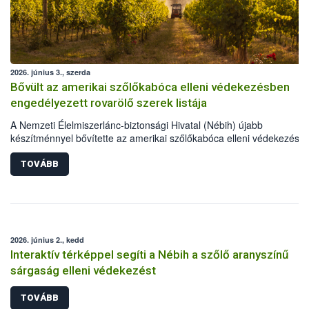
2026. június 3., szerda
Bővült az amerikai szőlőkabóca elleni védekezésben
engedélyezett rovarölő szerek listája
A Nemzeti Élelmiszerlánc-biztonsági Hivatal (Nébih) újabb
készítménnyel bővítette az amerikai szőlőkabóca elleni védekezésre
engedélyezett rovarölő szerek körét: immár 55 készítménnyel lehet
védekezni a szőlő aranyszínű sárgasága betegséget terjesztő károsí
TOVÁBB
ellen. A frissen engedélyt kapott szer, gazdaságokban és házikerte
egyaránt használható.
2026. június 2., kedd
Interaktív térképpel segíti a Nébih a szőlő aranyszínű
sárgaság elleni védekezést
TOVÁBB