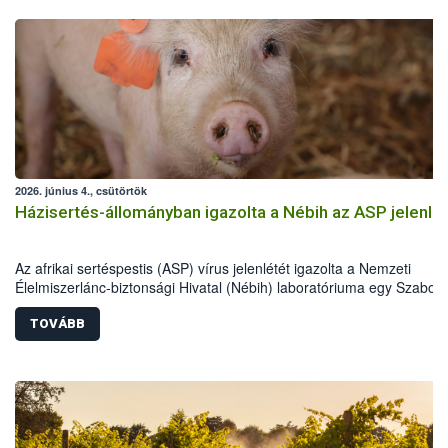
2026. június 4., csütörtök
Házisertés-állományban igazolta a Nébih az ASP jelenlé
Az afrikai sertéspestis (ASP) vírus jelenlétét igazolta a Nemzeti
Élelmiszerlánc-biztonsági Hivatal (Nébih) laboratóriuma egy Szabolc
Szatmár-Bereg vármegyei házisertés-állományban. Az országos
főállatorvos azonnali hatósági intézkedéseket rendelt el a betegség
TOVÁBB
további terjedésének megakadályozása érdekében. Az eset kiemelt
jelentőségű, mivel Magyarországon most először mutatták ki a vírus
házi sertésekben. A hatóság a sertéstartókat a járványvédelmi előír
szigorú betartására kéri.