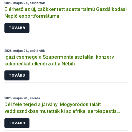
2026. május 21., csütörtök
Elérhető az új, csökkentett adattartalmú Gazdálkodási
Napló exportformátuma
TOVÁBB
2026. május 21., csütörtök
Igazi csemege a Szupermenta asztalán: konzerv
kukoricákat ellenőrzött a Nébih
TOVÁBB
2026. május 20., szerda
Dél felé terjed a járvány: Mogyoródon talált
vaddisznókban mutatták ki az afrikai sertéspestis
vírusát
TOVÁBB