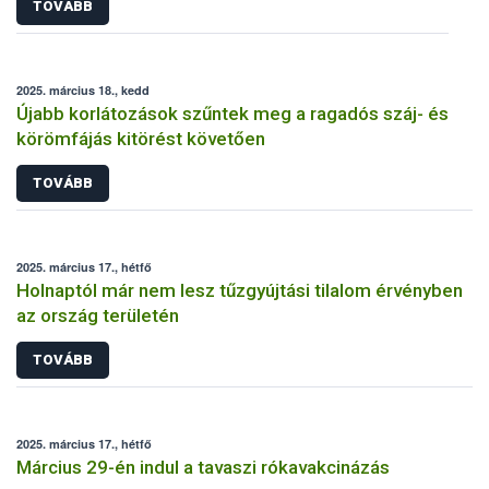
TOVÁBB
2025. március 18., kedd
Újabb korlátozások szűntek meg a ragadós száj- és
körömfájás kitörést követően
TOVÁBB
2025. március 17., hétfő
Holnaptól már nem lesz tűzgyújtási tilalom érvényben
az ország területén
TOVÁBB
2025. március 17., hétfő
Március 29-én indul a tavaszi rókavakcinázás