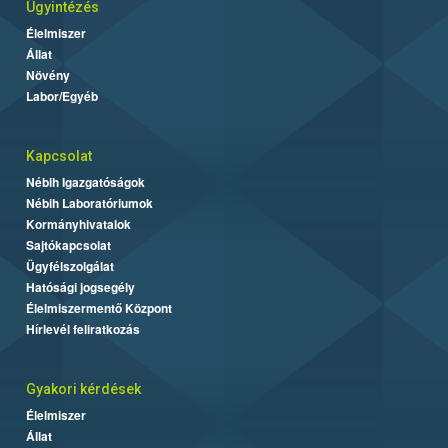
Ügyintézés
Élelmiszer
Állat
Növény
Labor/Egyéb
Kapcsolat
Nébih Igazgatóságok
Nébih Laboratóriumok
Kormányhivatalok
Sajtókapcsolat
Ügyfélszolgálat
Hatósági jogsegély
Élelmiszermentő Központ
Hírlevél feliratkozás
Gyakori kérdések
Élelmiszer
Állat