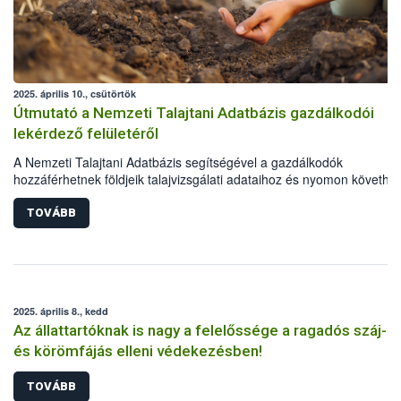
2025. április 10., csütörtök
Útmutató a Nemzeti Talajtani Adatbázis gazdálkodói
lekérdező felületéről
A Nemzeti Talajtani Adatbázis segítségével a gazdálkodók
hozzáférhetnek földjeik talajvizsgálati adataihoz és nyomon követhet
azok állapotát. A rendszerhasználatának feltétele, hogy a gazdálkod
rendelkezzen a Magyar Államkincstár (MÁK) ügyfélazonosítóval. A
TOVÁBB
Nébih rövid útmutatóval is segíti az online felület használatát.
2025. április 8., kedd
Az állattartóknak is nagy a felelőssége a ragadós száj-
és körömfájás elleni védekezésben!
TOVÁBB