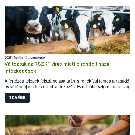
2025. április 13., vasárnap
Változtak az RSZKF vírus miatt elrendelt hazai
intézkedések
A fertőzött telepek felszámolása után is rendkívül fontos a ragadós s
és körömfájás vírus elleni védekezés. Ezért több szigorításról, vagy
annak fenntartásáról is döntött a hatóság a már felszámolt telepek kö
védő- és megfigyelési körzetekben, valamint további korlátozás alá 
TOVÁBB
területeken: a fogékony állatok továbbra is csak zártan tarthatók, tilo
legeltetés és a telepeken kívüli külső szolgáltatók által végzett
állatgondozási tevékenység (pl. nyírás. körmölés), az állatok csak
laborvizsgálat után szállíthatóak vágóhídra, és a kilőtt vadak is csak
negatív laboreredménnyel feldolgozhatóak.