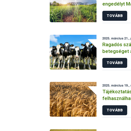
engedélyt M
történő kijut
TOVÁBB
2025. március 21.,
Ragadós szá
betegséget á
Szlovákiába
TOVÁBB
2025. március 19.,
Tájékoztatá
felhasználha
TOVÁBB