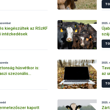
TO
 szombat
2025. 
és kiegészültek az RSzKF
Újab
ti intézkedések
száj
vizs
TO
 szerda
2025. 
ztonság húsvétkor is:
Tava
vaszi szezonális
az u
nc-ellenőrzés
hasz
TO
 kedd
2025. 
rmetezőszer kapott
Zárt