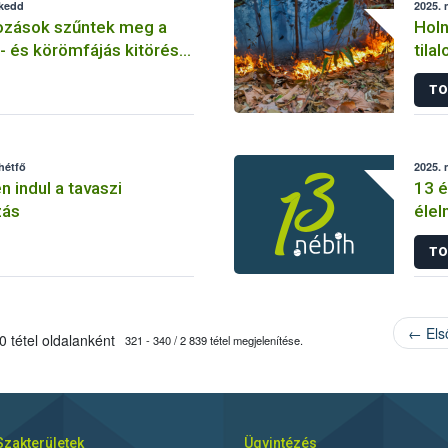
 kedd
2025. 
tozások szűntek meg a
Holn
- és körömfájás kitörést
tila
TO
hétfő
2025. 
n indul a tavaszi
13 é
zás
élel
TO
← Els
 tétel oldalanként
321 - 340 / 2 839 tétel megjelenítése.
Szakterületek
Ügyintézés