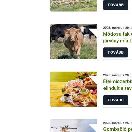
TOVÁBB
2025. március 29.,
Módosultak 
járvány miat
TOVÁBB
2025. március 26.,
Élelmiszerbi
elindult a ta
élelmiszerlá
TOVÁBB
2025. március 25.,
Gombaölő pe