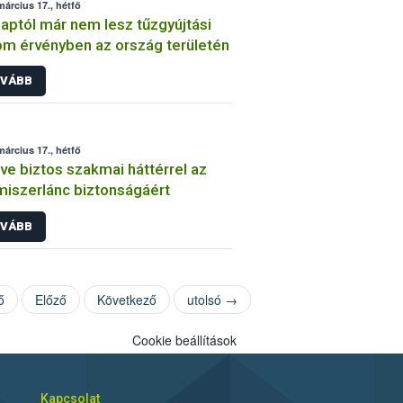
március 17., hétfő
aptól már nem lesz tűzgyújtási
lom érvényben az ország területén
VÁBB
március 17., hétfő
ve biztos szakmai háttérrel az
miszerlánc biztonságáért
VÁBB
ő
Előző
Következő
utolsó →
Cookie beállítások
Kapcsolat