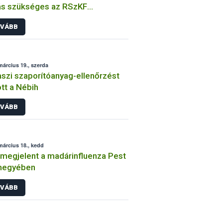
ás szükséges az RSzKF
fékezéséhez
VÁBB
március 19., szerda
szi szaporítóanyag-ellenőrzést
ott a Nébih
VÁBB
március 18., kedd
 megjelent a madárinfluenza Pest
megyében
VÁBB