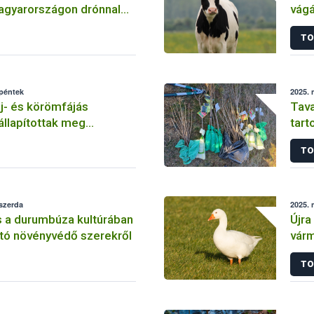
agyarországon drónnal
vág
tatásra
meg
TO
 péntek
2025. 
j- és körömfájás
Tava
llapítottak meg
tart
n
TO
 szerda
2025. 
s a durumbúza kultúrában
Újra
tó növényvédő szerekről
vár
TO