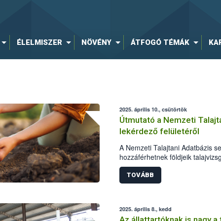
ÉLELMISZER
NÖVÉNY
ÁTFOGÓ TÉMÁK
KA
2025. április 10., csütörtök
Útmutató a Nemzeti Talajt
lekérdező felületéről
A Nemzeti Talajtani Adatbázis s
hozzáférhetnek földjeik talajviz
azok állapotát. A rendszerhaszn
rendelkezzen a Magyar Államkin
TOVÁBB
Nébih rövid útmutatóval is segíti 
2025. április 8., kedd
Az állattartóknak is nagy a