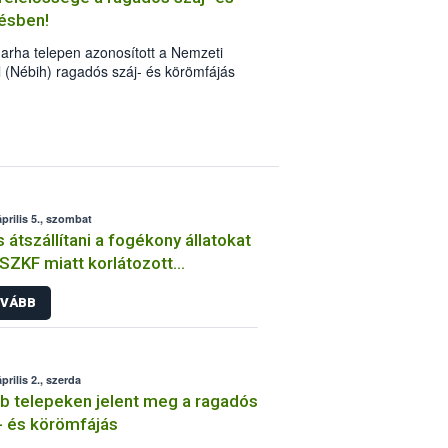
ésben!
rha telepen azonosított a Nemzeti
l (Nébih) ragadós száj- és körömfájás
okat. A hatóság folyamatosan ellenőrzi az
és eddig nem történt. Mind a négy
en, és országosan is célzott hatósági
z állategészségügyi hatóság ugyanakkor
rtók figyelmét a megelőzés és a
tartóknak is nagy a felelőssége az
április 5., szombat
s átszállítani a fogékony állatokat
SZKF miatt korlátozott
zeteken
VÁBB
prilis 2., szerda
b telepeken jelent meg a ragadós
- és körömfájás