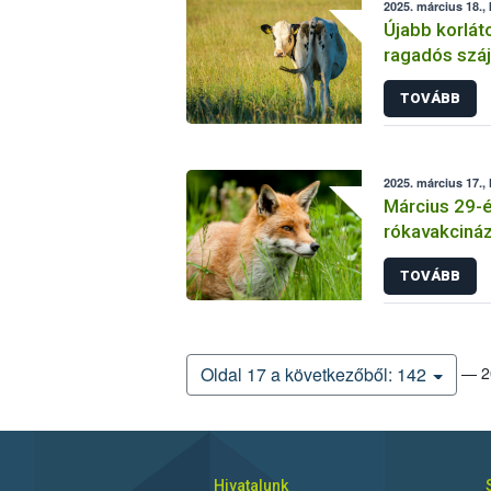
2025. március 18.,
Újabb korlá
ragadós száj
követően
TOVÁBB
2025. március 17., 
Március 29-é
rókavakciná
TOVÁBB
— 20
Oldal 17 a következőből: 142
Hivatalunk