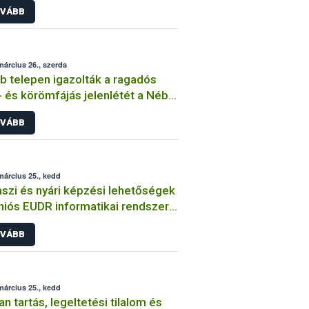
VÁBB
március 26., szerda
b telepen igazolták a ragadós
- és körömfájás jelenlétét a Nébih
gálatai
VÁBB
március 25., kedd
szi és nyári képzési lehetőségek
niós EUDR informatikai rendszer
nálatára
VÁBB
március 25., kedd
an tartás, legeltetési tilalom és