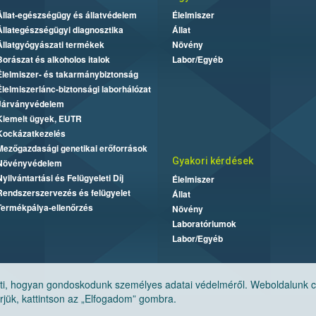
Állat-egészségügy és állatvédelem
Élelmiszer
Állategészségügyi diagnosztika
Állat
Állatgyógyászati termékek
Növény
Borászat és alkoholos italok
Labor/Egyéb
Élelmiszer- és takarmánybiztonság
Élelmiszerlánc-biztonsági laborhálózat
Járványvédelem
Kiemelt ügyek, EUTR
Kockázatkezelés
Mezőgazdasági genetikai erőforrások
Gyakori kérdések
Növényvédelem
Nyilvántartási és Felügyeleti Díj
Élelmiszer
Rendszerszervezés és felügyelet
Állat
Termékpálya-ellenőrzés
Növény
Laboratóriumok
Labor/Egyéb
, hogyan gondoskodunk személyes adatai védelméről. Weboldalunk cook
jük, kattintson az „Elfogadom” gombra.