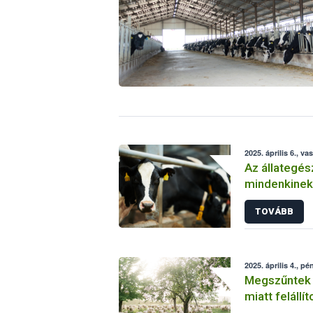
2025. április 6., va
Az állategés
mindenkinek 
tartania
TOVÁBB
2025. április 4., pé
Megszűntek 
miatt felállí