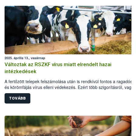
2025. április 13., vasárnap
Változtak az RSZKF vírus miatt elrendelt hazai
intézkedések
A fertőzött telepek felszámolása után is rendkívül fontos a ragadós s
és körömfájás vírus elleni védekezés. Ezért több szigorításról, vagy
annak fenntartásáról is döntött a hatóság a már felszámolt telepek kö
védő- és megfigyelési körzetekben, valamint további korlátozás alá 
TOVÁBB
területeken: a fogékony állatok továbbra is csak zártan tarthatók, tilo
legeltetés és a telepeken kívüli külső szolgáltatók által végzett
állatgondozási tevékenység (pl. nyírás. körmölés), az állatok csak
laborvizsgálat után szállíthatóak vágóhídra, és a kilőtt vadak is csak
negatív laboreredménnyel feldolgozhatóak.