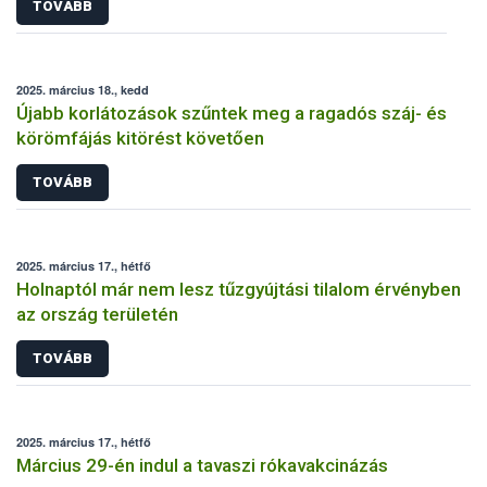
TOVÁBB
2025. március 18., kedd
Újabb korlátozások szűntek meg a ragadós száj- és
körömfájás kitörést követően
TOVÁBB
2025. március 17., hétfő
Holnaptól már nem lesz tűzgyújtási tilalom érvényben
az ország területén
TOVÁBB
2025. március 17., hétfő
Március 29-én indul a tavaszi rókavakcinázás