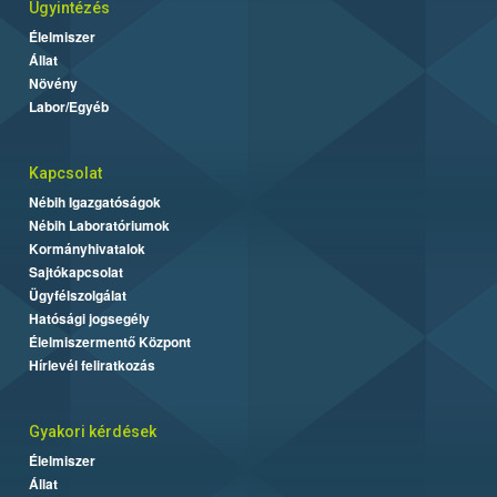
Ügyintézés
Élelmiszer
Állat
Növény
Labor/Egyéb
Kapcsolat
Nébih Igazgatóságok
Nébih Laboratóriumok
Kormányhivatalok
Sajtókapcsolat
Ügyfélszolgálat
Hatósági jogsegély
Élelmiszermentő Központ
Hírlevél feliratkozás
Gyakori kérdések
Élelmiszer
Állat