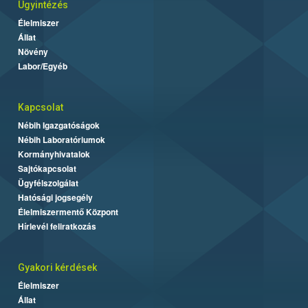
Ügyintézés
Élelmiszer
Állat
Növény
Labor/Egyéb
Kapcsolat
Nébih Igazgatóságok
Nébih Laboratóriumok
Kormányhivatalok
Sajtókapcsolat
Ügyfélszolgálat
Hatósági jogsegély
Élelmiszermentő Központ
Hírlevél feliratkozás
Gyakori kérdések
Élelmiszer
Állat