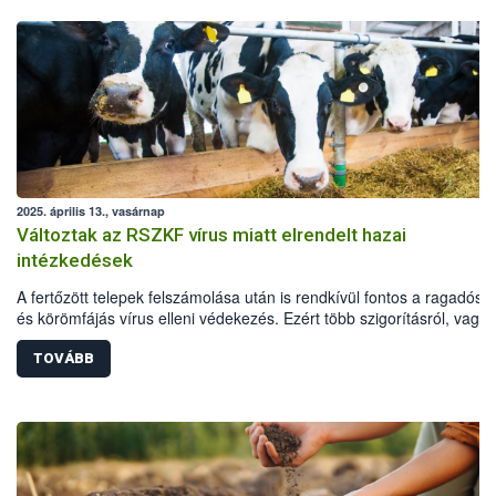
2025. április 13., vasárnap
Változtak az RSZKF vírus miatt elrendelt hazai
intézkedések
A fertőzött telepek felszámolása után is rendkívül fontos a ragadós s
és körömfájás vírus elleni védekezés. Ezért több szigorításról, vagy
annak fenntartásáról is döntött a hatóság a már felszámolt telepek kö
védő- és megfigyelési körzetekben, valamint további korlátozás alá 
TOVÁBB
területeken: a fogékony állatok továbbra is csak zártan tarthatók, tilo
legeltetés és a telepeken kívüli külső szolgáltatók által végzett
állatgondozási tevékenység (pl. nyírás. körmölés), az állatok csak
laborvizsgálat után szállíthatóak vágóhídra, és a kilőtt vadak is csak
negatív laboreredménnyel feldolgozhatóak.