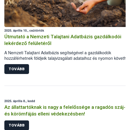
2025. április 10., csütörtök
Útmutató a Nemzeti Talajtani Adatbázis gazdálkodói
lekérdező felületéről
A Nemzeti Talajtani Adatbázis segítségével a gazdálkodók
hozzáférhetnek földjeik talajvizsgálati adataihoz és nyomon követhet
azok állapotát. A rendszerhasználatának feltétele, hogy a gazdálkod
rendelkezzen a Magyar Államkincstár (MÁK) ügyfélazonosítóval. A
TOVÁBB
Nébih rövid útmutatóval is segíti az online felület használatát.
2025. április 8., kedd
Az állattartóknak is nagy a felelőssége a ragadós száj-
és körömfájás elleni védekezésben!
TOVÁBB