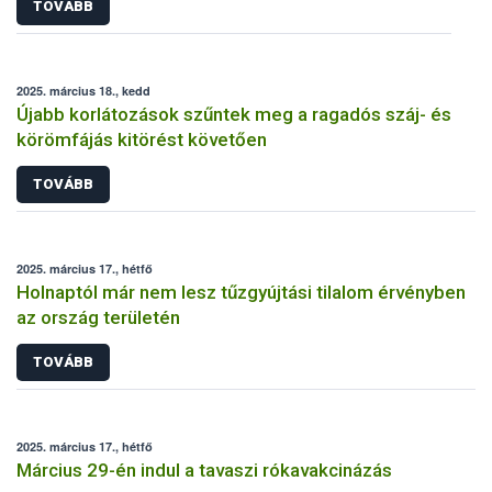
TOVÁBB
2025. március 18., kedd
Újabb korlátozások szűntek meg a ragadós száj- és
körömfájás kitörést követően
TOVÁBB
2025. március 17., hétfő
Holnaptól már nem lesz tűzgyújtási tilalom érvényben
az ország területén
TOVÁBB
2025. március 17., hétfő
Március 29-én indul a tavaszi rókavakcinázás