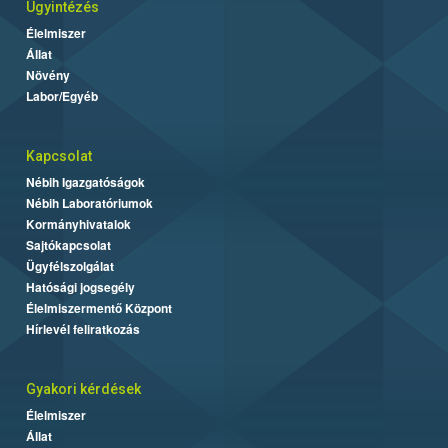
Ügyintézés
Élelmiszer
Állat
Növény
Labor/Egyéb
Kapcsolat
Nébih Igazgatóságok
Nébih Laboratóriumok
Kormányhivatalok
Sajtókapcsolat
Ügyfélszolgálat
Hatósági jogsegély
Élelmiszermentő Központ
Hírlevél feliratkozás
Gyakori kérdések
Élelmiszer
Állat