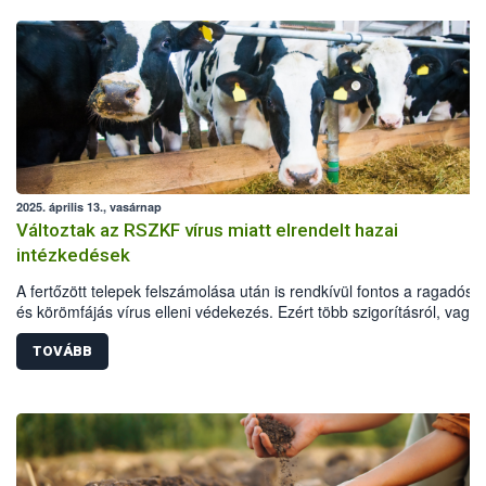
2025. április 13., vasárnap
Változtak az RSZKF vírus miatt elrendelt hazai
intézkedések
A fertőzött telepek felszámolása után is rendkívül fontos a ragadós s
és körömfájás vírus elleni védekezés. Ezért több szigorításról, vagy
annak fenntartásáról is döntött a hatóság a már felszámolt telepek kö
védő- és megfigyelési körzetekben, valamint további korlátozás alá 
TOVÁBB
területeken: a fogékony állatok továbbra is csak zártan tarthatók, tilo
legeltetés és a telepeken kívüli külső szolgáltatók által végzett
állatgondozási tevékenység (pl. nyírás. körmölés), az állatok csak
laborvizsgálat után szállíthatóak vágóhídra, és a kilőtt vadak is csak
negatív laboreredménnyel feldolgozhatóak.