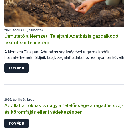
2025. április 10., csütörtök
Útmutató a Nemzeti Talajtani Adatbázis gazdálkodói
lekérdező felületéről
A Nemzeti Talajtani Adatbázis segítségével a gazdálkodók
hozzáférhetnek földjeik talajvizsgálati adataihoz és nyomon követhet
azok állapotát. A rendszerhasználatának feltétele, hogy a gazdálkod
rendelkezzen a Magyar Államkincstár (MÁK) ügyfélazonosítóval. A
TOVÁBB
Nébih rövid útmutatóval is segíti az online felület használatát.
2025. április 8., kedd
Az állattartóknak is nagy a felelőssége a ragadós száj-
és körömfájás elleni védekezésben!
TOVÁBB