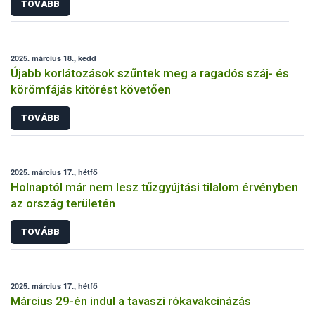
TOVÁBB
2025. március 18., kedd
Újabb korlátozások szűntek meg a ragadós száj- és
körömfájás kitörést követően
TOVÁBB
2025. március 17., hétfő
Holnaptól már nem lesz tűzgyújtási tilalom érvényben
az ország területén
TOVÁBB
2025. március 17., hétfő
Március 29-én indul a tavaszi rókavakcinázás