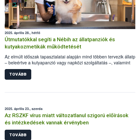
2025. április 28., hétfő
Útmutatókkal segíti a Nébih az állatpanziók és
kutyakozmetikák működtetését
Az elmúlt időszak tapasztalatai alapján mind többen tervezik állatpa
– beleértve a kutyapanzió vagy napközi szolgáltatás –, valamint
állatkozmetika indítását. Ezen igényre reagálva a Nemzeti
Élelmiszerlánc-biztonsági Hivatal (Nébih) részletes útmutatót dolgozo
TOVÁBB
mindkét tevékenységre a szabályos működés érdekében.
2025. április 23., szerda
Az RSZKF vírus miatt változatlanul szigorú előírások
és intézkedések vannak érvényben
TOVÁBB