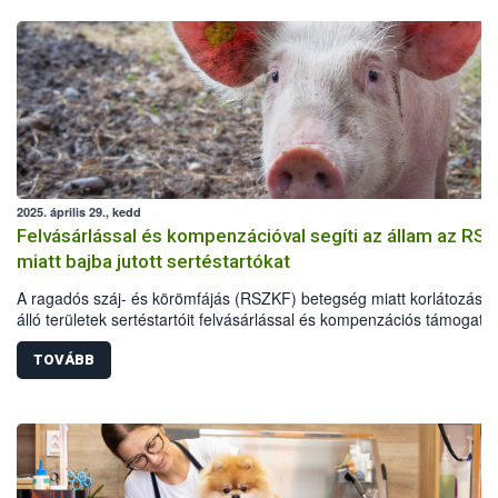
2025. április 29., kedd
Felvásárlással és kompenzációval segíti az állam az RS
miatt bajba jutott sertéstartókat
A ragadós száj- és körömfájás (RSZKF) betegség miatt korlátozás al
álló területek sertéstartóit felvásárlással és kompenzációs támogatá
segíti a Kormány. A Nemzeti Élelmiszerlánc-biztonsági Hivatal (Nébi
oldalán folyamatosan elérhetővé válnak az intézkedésekkel kapcsol
TOVÁBB
technikai információk.