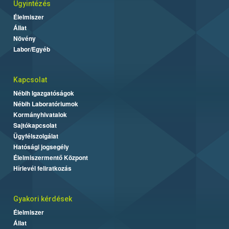
Ügyintézés
Élelmiszer
Állat
Növény
Labor/Egyéb
Kapcsolat
Nébih Igazgatóságok
Nébih Laboratóriumok
Kormányhivatalok
Sajtókapcsolat
Ügyfélszolgálat
Hatósági jogsegély
Élelmiszermentő Központ
Hírlevél feliratkozás
Gyakori kérdések
Élelmiszer
Állat