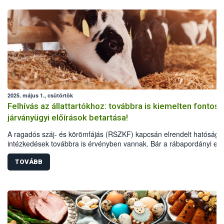
2025. május 1., csütörtök
Felhívás az állattartókhoz: továbbra is kiemelten fontos 
járványügyi előírások betartása!
A ragadós száj- és körömfájás (RSZKF) kapcsán elrendelt hatósági
intézkedések továbbra is érvényben vannak. Bár a rábapordányi ese
óta nem igazoltunk új fertőzést, a vírus rendkívüli ragályossága és
hosszú lappangási ideje miatt továbbra is elengedhetetlen, hogy mi
TOVÁBB
állattartó maradéktalanul betartsa az érvényes járványvédelmi
előírásokat és óvintézkedéseket.