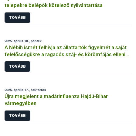
telepekre belépők kötelező nyilvántartása
TOVÁBB
2025. április 18., péntek
A Nébih ismét felhívja az állattartók figyelmét a saját
felelősségükre a ragadós száj- és körömfájás elleni
védekezésben
TOVÁBB
2025. április 17., csütörtök
Újra megjelent a madárinfluenza Hajdú-Bihar
vármegyében
TOVÁBB