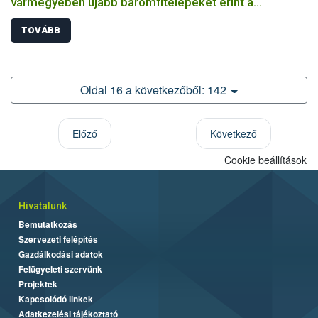
vármegyében újabb baromfitelepeket érint a
madárinfluenza
TOVÁBB
Oldal 16 a következőből: 142
Előző
Következő
Cookie beállítások
Hivatalunk
Bemutatkozás
Szervezeti felépítés
Gazdálkodási adatok
Felügyeleti szervünk
Projektek
Kapcsolódó linkek
Adatkezelési tájékoztató