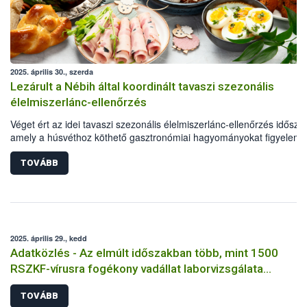
2025. április 30., szerda
Lezárult a Nébih által koordinált tavaszi szezonális
élelmiszerlánc-ellenőrzés
Véget ért az idei tavaszi szezonális élelmiszerlánc-ellenőrzés idősza
amely a húsvéthoz köthető gasztronómiai hagyományokat figyelem
véve, az ünnepi időszakban leginkább keresett élelmiszerek előállít
fókuszálva – március 24. és április 18. között zajlott. A vizsgálatokat 
TOVÁBB
területi élelmiszerlánc-felügyeleti szervek hatósági ellenőrei végezté
Nemzeti Élelmiszerlánc-biztonsági Hivatal (Nébih) irányításával. A
tavaszi akció során közel 2 tonnányi élelmiszertételt vont ki a hatósá
forgalomból, és összesen 5 millió forint bírság kiszabására kerül sor.
2025. április 29., kedd
Adatközlés - Az elmúlt időszakban több, mint 1500
RSZKF-vírusra fogékony vadállat laborvizsgálata
történt meg, mind negatív
TOVÁBB