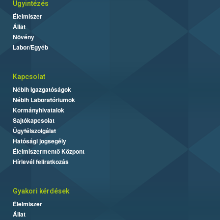
Ügyintézés
Élelmiszer
Állat
Növény
Labor/Egyéb
Kapcsolat
Nébih Igazgatóságok
Nébih Laboratóriumok
Kormányhivatalok
Sajtókapcsolat
Ügyfélszolgálat
Hatósági jogsegély
Élelmiszermentő Központ
Hírlevél feliratkozás
Gyakori kérdések
Élelmiszer
Állat