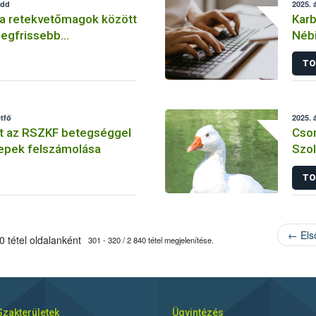
edd
2025. á
a retekvetőmagok között
Karb
 legfrissebb
Nébi
-teszt
TO
étfő
2025. á
t az RSZKF betegséggel
Cso
lepek felszámolása
Szo
baro
TO
madá
← Els
 tétel oldalanként
301 - 320 / 2 840 tétel megjelenítése.
Szakterületek
Ügyintézés