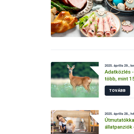
2025. április 29., k
Adatközlés -
több, mint 1
fogékony vad
TOVÁBB
történt meg,
2025. április 28., h
Útmutatókkal
állatpanziók
működtetés