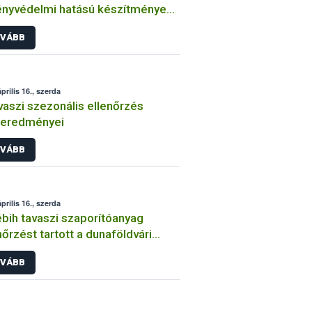
nyvédelmi hatású készítmények
os kijuttatásának kérelmezéséről
VÁBB
prilis 16., szerda
vaszi szezonális ellenőrzés
zeredményei
VÁBB
prilis 16., szerda
bih tavaszi szaporítóanyag
nőrzést tartott a dunaföldvári
on
VÁBB