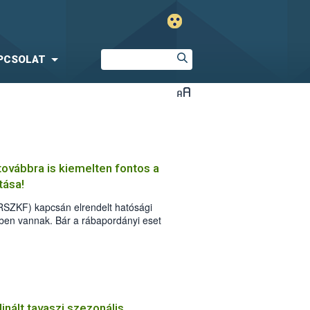
PCSOLAT
 továbbra is kiemelten fontos a
tása!
RSZKF) kapcsán elrendelt hatósági
ben vannak. Bár a rábapordányi eset
a vírus rendkívüli ragályossága és
ovábbra is elengedhetetlen, hogy minden
sa az érvényes járványvédelmi
.
dinált tavaszi szezonális