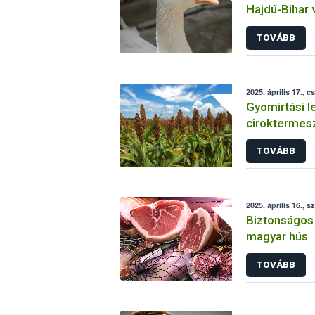
Hajdú-Bihar
TOVÁBB
2025. április 17., c
Gyomirtási l
ciroktermesz
készítménye
TOVÁBB
2025. április 16., s
Biztonságos 
magyar hús
TOVÁBB