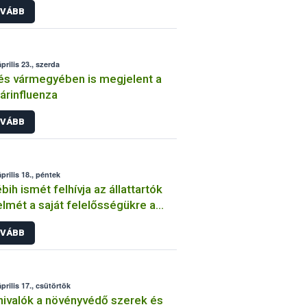
VÁBB
prilis 23., szerda
s vármegyében is megjelent a
rinfluenza
VÁBB
prilis 18., péntek
bih ismét felhívja az állattartók
elmét a saját felelősségükre a
dós száj- és körömfájás elleni
VÁBB
ekezésben
prilis 17., csütörtök
ivalók a növényvédő szerek és