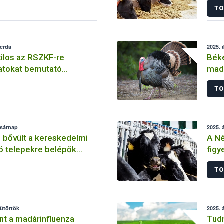
TO
zerda
2025. á
tilos az RSZKF-re
Béké
latokat bemutató
madá
k megtartása
TO
vasárnap
2025. á
 bővült a kereskedelmi
A Né
rtó telepekre belépők
figy
lvántartása
raga
TO
véd
sütörtök
2025. á
nt a madárinfluenza
Tudn