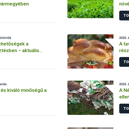
 vármegyében
növé
drón
TO
sütörtök
2025. á
ehetőségek a
A ta
tésben – aktuális
rés
k és engedélyezések
TO
zerda
2025. á
és kiváló minőségű a
A Né
elle
piac
TO