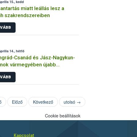
prilis 15., kedd
antartás miatt leállás lesz a
h szakrendszereiben
VÁBB
prilis 14., hétfő
ngrád-Csanád és Jász-Nagykun-
lnok vármegyében újabb
mfitelepeket érint a
VÁBB
rinfluenza
ő
Előző
Következő
utolsó →
Cookie beállítások
Kapcsolat