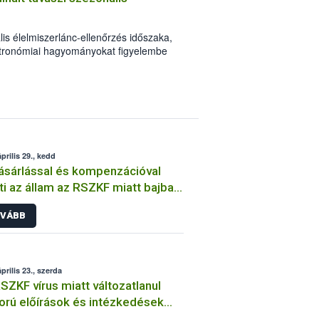
lis élelmiszerlánc-ellenőrzés időszaka,
ztronómiai hagyományokat figyelembe
kább keresett élelmiszerek előállítására
s 18. között zajlott. A vizsgálatokat a
ti szervek hatósági ellenőrei végezték a
i Hivatal (Nébih) irányításával. A
nyi élelmiszertételt vont ki a hatóság a
 forint bírság kiszabására kerül sor.
prilis 29., kedd
ásárlással és kompenzációval
ti az állam az RSZKF miatt bajba
tt sertéstartókat
VÁBB
prilis 23., szerda
SZKF vírus miatt változatlanul
orú előírások és intézkedések
ak érvényben