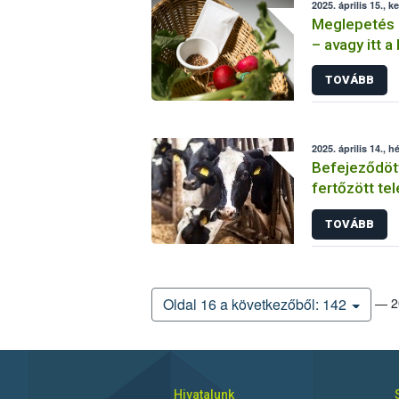
2025. április 15., k
Meglepetés 
– avagy itt a
Szupermenta
TOVÁBB
2025. április 14., h
Befejeződöt
fertőzött te
TOVÁBB
— 20
Oldal 16 a következőből: 142
Hivatalunk