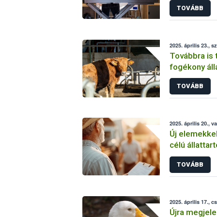
TOVÁBB
2025. április 23., s
Továbbra is 
fogékony ál
rendezvénye
TOVÁBB
2025. április 20., 
Új elemekkel
célú állatta
kötelező nyi
TOVÁBB
2025. április 17., c
Újra megjele