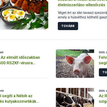
élelmiszerlánc-ellenőrzés
Véget ért az idei tavaszi szezoná
amely a húsvéthoz köthető gas
véve, az ünnepi időszakban legin
fókuszálva – március 24. és áprili
TOVÁBB
területi élelmiszerlánc-felügyele
Nemzeti Élelmiszerlánc-biztonság
tavaszi akció során közel 2 tonná
forgalomból, és összesen 5 millió
edd
2025. á
 Az elmúlt időszakban
Felv
500 RSZKF-vírusra
segí
állat laborvizsgálata
juto
TO
 mind negatív
étfő
2025. á
 segíti a Nébih az
Az R
 és kutyakozmetikák
szig
ét
vann