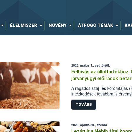
ÉLELMISZER
NÖVÉNY
ÁTFOGÓ TÉMÁK
KA
2025. május 1., csütörtök
Felhívás az állattartókhoz:
járványügyi előírások betar
A ragadós száj- és körömfájás (
intézkedések továbbra is érvény
óta nem igazoltunk új fertőzést, 
hosszú lappangási ideje miatt t
TOVÁBB
állattartó maradéktalanul betart
előírásokat és óvintézkedéseket
2025. április 30., szerda
Lezárult a Nébih által koor