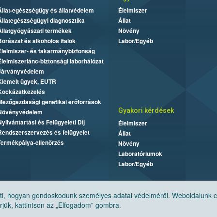
Állat-egészségügy és állatvédelem
Élelmiszer
Állategészségügyi diagnosztika
Állat
Állatgyógyászati termékek
Növény
Borászat és alkoholos italok
Labor/Egyéb
Élelmiszer- és takarmánybiztonság
Élelmiszerlánc-biztonsági laborhálózat
Járványvédelem
Kiemelt ügyek, EUTR
Kockázatkezelés
Mezőgazdasági genetikai erőforrások
Gyakori kérdések
Növényvédelem
Nyilvántartási és Felügyeleti Díj
Élelmiszer
Rendszerszervezés és felügyelet
Állat
Termékpálya-ellenőrzés
Növény
Laboratóriumok
Labor/Egyéb
, hogyan gondoskodunk személyes adatai védelméről. Weboldalunk cook
jük, kattintson az „Elfogadom” gombra.