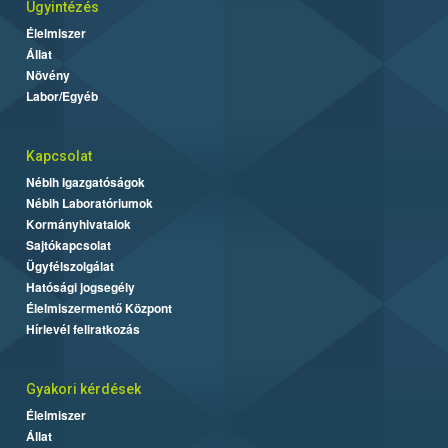
Ügyintézés
Élelmiszer
Állat
Növény
Labor/Egyéb
Kapcsolat
Nébih Igazgatóságok
Nébih Laboratóriumok
Kormányhivatalok
Sajtókapcsolat
Ügyfélszolgálat
Hatósági jogsegély
Élelmiszermentő Központ
Hírlevél feliratkozás
Gyakori kérdések
Élelmiszer
Állat