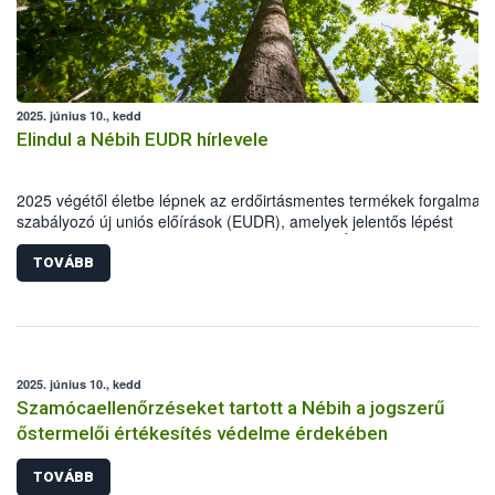
2025. június 10., kedd
Elindul a Nébih EUDR hírlevele
2025 végétől életbe lépnek az erdőirtásmentes termékek forgalmaz
szabályozó új uniós előírások (EUDR), amelyek jelentős lépést
jelentenek a fenntartható jövő felé. A Nemzeti Élelmiszerlánc-bizton
Hivatal (Nébih) EUDR oldalán folyamatosan frissülő szakmai anyago
TOVÁBB
gyakorlati segédletek és naprakész tájékoztatók segítik a felkészülés
vállalkozásokat támogató intézkedések legújabb elemeként elindul a
EUDR hírlevél is. A tájékoztatóra feliratkozók első kézből, közvetlenü
értesülhetnek minden fontos fejleményről és újdonságról!
2025. június 10., kedd
Szamócaellenőrzéseket tartott a Nébih a jogszerű
őstermelői értékesítés védelme érdekében
TOVÁBB