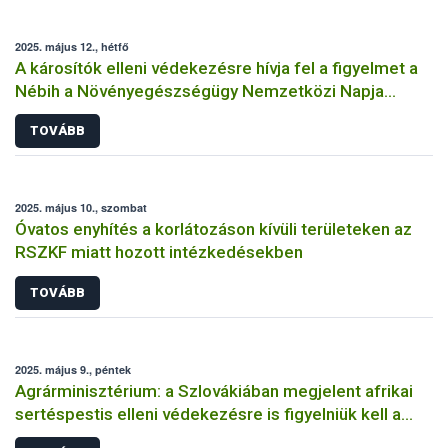
2025. május 12., hétfő
A károsítók elleni védekezésre hívja fel a figyelmet a
Nébih a Növényegészségügy Nemzetközi Napja
alkalmából
TOVÁBB
2025. május 10., szombat
Óvatos enyhítés a korlátozáson kívüli területeken az
RSZKF miatt hozott intézkedésekben
TOVÁBB
2025. május 9., péntek
Agrárminisztérium: a Szlovákiában megjelent afrikai
sertéspestis elleni védekezésre is figyelniük kell a
hazai állattartóknak