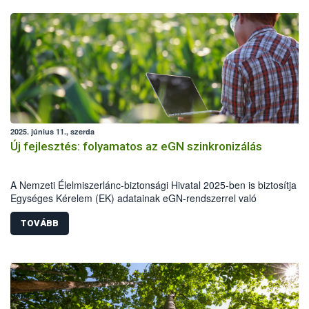
2025. június 11., szerda
Új fejlesztés: folyamatos az eGN szinkronizálás
A Nemzeti Élelmiszerlánc-biztonsági Hivatal 2025-ben is biztosítja a
Egységes Kérelem (EK) adatainak eGN-rendszerrel való
összehangolását. Az elmúlt évek gyakorlatához hasonlóan idén is
átemelésre kerülnek a Magyar Államkincstár (MÁK) EK felületén
TOVÁBB
megadott adatok az Elektronikus Gazdálkodási Naplóba (eGN), ráad
a rendszer átáll a napi adatfrissítésre.