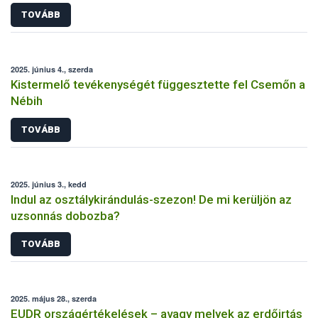
TOVÁBB
2025. június 4., szerda
Kistermelő tevékenységét függesztette fel Csemőn a
Nébih
TOVÁBB
2025. június 3., kedd
Indul az osztálykirándulás-szezon! De mi kerüljön az
uzsonnás dobozba?
TOVÁBB
2025. május 28., szerda
EUDR országértékelések – avagy melyek az erdőirtás