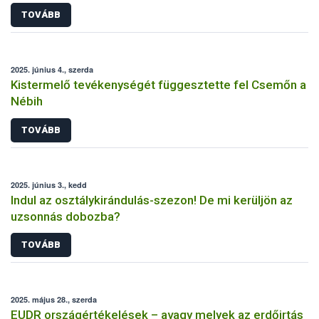
TOVÁBB
2025. június 4., szerda
Kistermelő tevékenységét függesztette fel Csemőn a
Nébih
TOVÁBB
2025. június 3., kedd
Indul az osztálykirándulás-szezon! De mi kerüljön az
uzsonnás dobozba?
TOVÁBB
2025. május 28., szerda
EUDR országértékelések – avagy melyek az erdőirtás