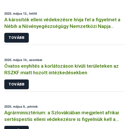
2025. május 12., hétfő
A károsítók elleni védekezésre hívja fel a figyelmet a
Nébih a Növényegészségügy Nemzetközi Napja
alkalmából
TOVÁBB
2025. május 10., szombat
Óvatos enyhítés a korlátozáson kívüli területeken az
RSZKF miatt hozott intézkedésekben
TOVÁBB
2025. május 9., péntek
Agrárminisztérium: a Szlovákiában megjelent afrikai
sertéspestis elleni védekezésre is figyelniük kell a
hazai állattartóknak