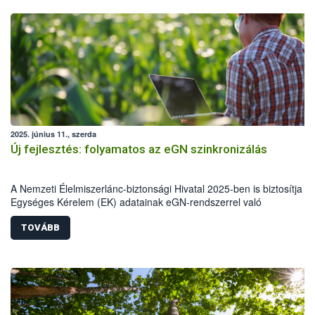
2025. június 11., szerda
Új fejlesztés: folyamatos az eGN szinkronizálás
A Nemzeti Élelmiszerlánc-biztonsági Hivatal 2025-ben is biztosítja a
Egységes Kérelem (EK) adatainak eGN-rendszerrel való
összehangolását. Az elmúlt évek gyakorlatához hasonlóan idén is
átemelésre kerülnek a Magyar Államkincstár (MÁK) EK felületén
TOVÁBB
megadott adatok az Elektronikus Gazdálkodási Naplóba (eGN), ráad
a rendszer átáll a napi adatfrissítésre.