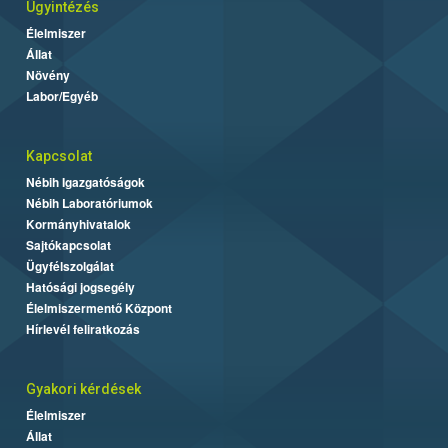
Ügyintézés
Élelmiszer
Állat
Növény
Labor/Egyéb
Kapcsolat
Nébih Igazgatóságok
Nébih Laboratóriumok
Kormányhivatalok
Sajtókapcsolat
Ügyfélszolgálat
Hatósági jogsegély
Élelmiszermentő Központ
Hírlevél feliratkozás
Gyakori kérdések
Élelmiszer
Állat