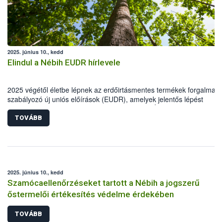
2025. június 10., kedd
Elindul a Nébih EUDR hírlevele
2025 végétől életbe lépnek az erdőirtásmentes termékek forgalmaz
szabályozó új uniós előírások (EUDR), amelyek jelentős lépést
jelentenek a fenntartható jövő felé. A Nemzeti Élelmiszerlánc-bizton
Hivatal (Nébih) EUDR oldalán folyamatosan frissülő szakmai anyago
TOVÁBB
gyakorlati segédletek és naprakész tájékoztatók segítik a felkészülés
vállalkozásokat támogató intézkedések legújabb elemeként elindul a
EUDR hírlevél is. A tájékoztatóra feliratkozók első kézből, közvetlenü
értesülhetnek minden fontos fejleményről és újdonságról!
2025. június 10., kedd
Szamócaellenőrzéseket tartott a Nébih a jogszerű
őstermelői értékesítés védelme érdekében
TOVÁBB