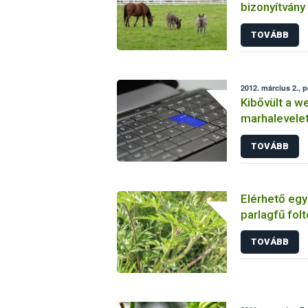
bizonyítvány 
től történő 
TOVÁBB
2012. március 2., 
Kibővült a 
marhalevelet 
webENAR-on
TOVÁBB
Elérhető egy
parlagfű folt
TOVÁBB