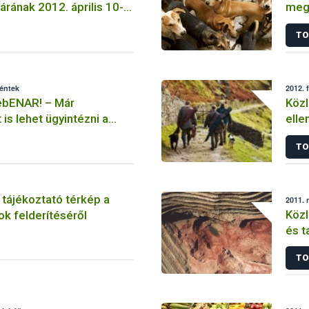
árának 2012. április 10-
meg
megváltozásáról
TO
péntek
2012. 
webENAR! – Már
Közl
is lehet ügyintézni a
elle
!
TO
 tájékoztató térkép a
2011. 
Közl
ok felderítéséről
és t
vörö
TO