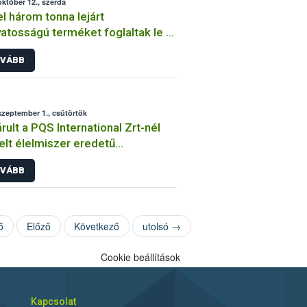
október 12., szerda
l három tonna lejárt
atosságú terméket foglaltak le a
bani Piacon
VÁBB
szeptember 1., csütörtök
rult a PQS International Zrt-nél
elt élelmiszer eredetű
betegedések kivizsgálása
VÁBB
ő
Előző
Következő
utolsó →
Cookie beállítások
Kapcsolat