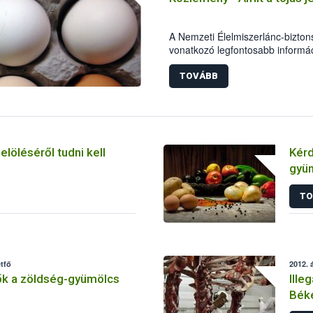
A Nemzeti Élelmiszerlánc-biztons
vonatkozó legfontosabb informá
bővítette tájékoztató kiadványain
TOVÁBB
jelöléséről tudni kell
Kérd
gyüm
vona
TO
étfő
2012. á
ők a zöldség-gyümölcs
Ille
Bék