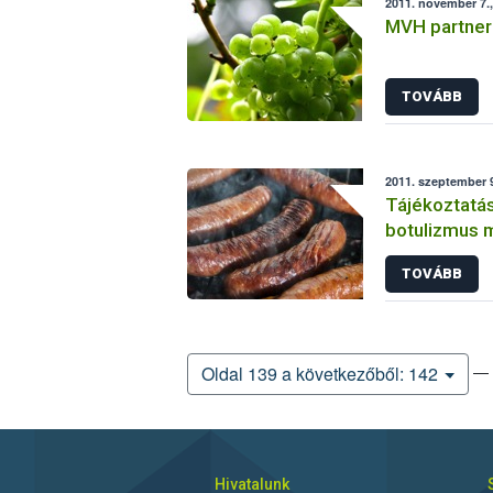
2011. november 7.,
MVH partnera
TOVÁBB
2011. szeptember 9
Tájékoztatás
botulizmus 
TOVÁBB
— 
Oldal 139 a következőből: 142
Hivatalunk