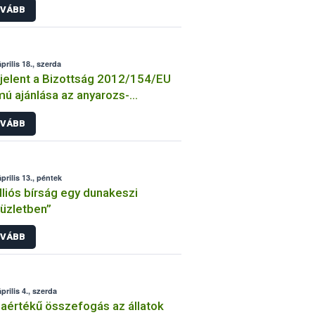
VÁBB
prilis 18., szerda
elent a Bizottság 2012/154/EU
ú ajánlása az anyarozs-
loidokról
VÁBB
prilis 13., péntek
lliós bírság egy dunakeszi
üzletben”
VÁBB
prilis 4., szerda
aértékű összefogás az állatok