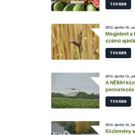
TOVÁBB
2012. április 18., s
Megjelent a
számú ajánlá
alkaloidokról
TOVÁBB
2012. április 13., p
A NÉBIH köz
permetezés 
kapcsolatos 
TOVÁBB
2012. április 10., k
Közlemény a 