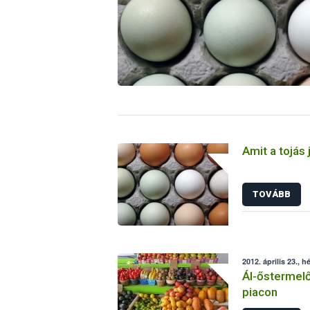
Amit a tojás 
TOVÁBB
2012. április 23., h
Ál-őstermel
piacon