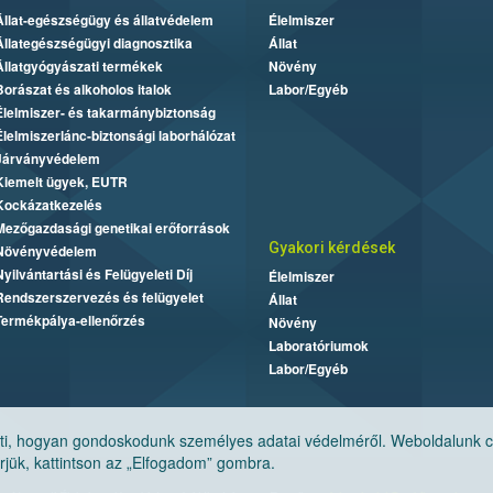
Állat-egészségügy és állatvédelem
Élelmiszer
Állategészségügyi diagnosztika
Állat
Állatgyógyászati termékek
Növény
Borászat és alkoholos italok
Labor/Egyéb
Élelmiszer- és takarmánybiztonság
Élelmiszerlánc-biztonsági laborhálózat
Járványvédelem
Kiemelt ügyek, EUTR
Kockázatkezelés
Mezőgazdasági genetikai erőforrások
Gyakori kérdések
Növényvédelem
Nyilvántartási és Felügyeleti Díj
Élelmiszer
Rendszerszervezés és felügyelet
Állat
Termékpálya-ellenőrzés
Növény
Laboratóriumok
Labor/Egyéb
, hogyan gondoskodunk személyes adatai védelméről. Weboldalunk cook
jük, kattintson az „Elfogadom” gombra.