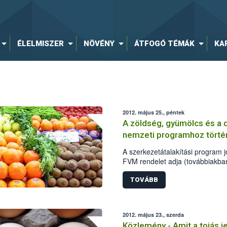
ÉLELMISZER
NÖVÉNY
ÁTFOGÓ TÉMÁK
KA
2012. május 25., péntek
A zöldség, gyümölcs és a 
nemzeti programhoz történő
A szerkezetátalakítási program jo
FVM rendelet adja (továbbiakban:
amelyet 4/2012. (II.7.) VM rendel
rendelet 3. § (2) bekezdése ér
TOVÁBB
vonatkozásában az a zöldség-, il
vagy amely 2012. május 15-ig rés
VM rendelet (továbbiakban: egys
2012. május 23., szerda
egységes kérelmében erről nyila
Közlemény - Amit a tojás je