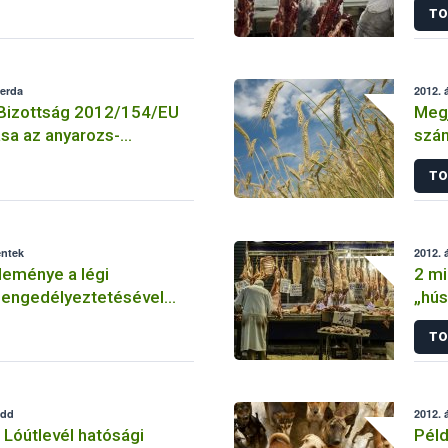
TO
zerda
2012. á
 Bizottság 2012/154/EU
Megj
sa az anyarozs-
szám
alka
TO
éntek
2012. á
leménye a légi
2 mi
engedélyeztetésével
„hús
átmeneti időszakról
TO
edd
2012. á
Lóútlevél hatósági
Péld