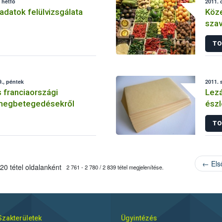
 hétfő
2011. 
datok felülvizsgálata
Köze
szav
Nagy
TO
., péntek
2011. 
 franciaországi
Lezá
megbetegedésekről
észl
meg
TO
← Els
20 tétel oldalanként
2 761 - 2 780 / 2 839 tétel megjelenítése.
Szakterületek
Ügyintézés