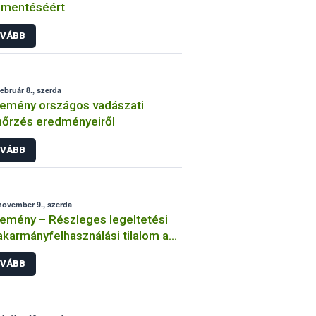
mentéséért
VÁBB
február 8., szerda
emény országos vadászati
nőrzés eredményeiről
VÁBB
november 9., szerda
emény – Részleges legeltetési
akarmányfelhasználási tilalom a
siszappal elöntött megyékben
VÁBB