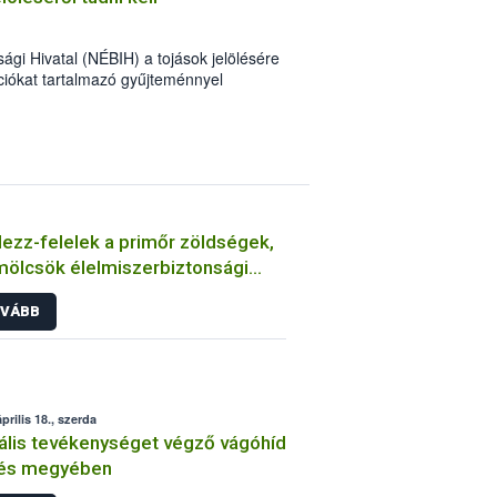
ági Hivatal (NÉBIH) a tojások jelölésére
ciókat tartalmazó gyűjteménnyel
ak sorát.
ezz-felelek a primőr zöldségek,
ölcsök élelmiszerbiztonsági
tkozásairól
VÁBB
prilis 18., szerda
gális tevékenységet végző vágóhíd
és megyében