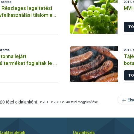
 szerda
2011. 
 Részleges legeltetési
MVH 
felhasználási tilalom a
al elöntött megyékben
TO
 szerda
2011. 
tonna lejárt
Tájé
 terméket foglaltak le a
bot
acon
TO
← Els
20 tétel oldalanként
2 761 - 2 780 / 2 840 tétel megjelenítése.
Szakterületek
Ügyintézés