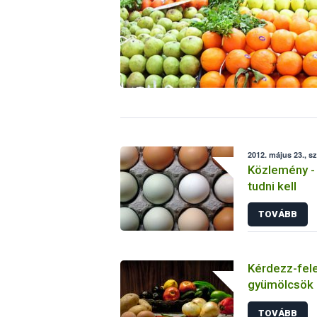
2012. május 23., s
Közlemény - 
tudni kell
TOVÁBB
Kérdezz-fele
gyümölcsök 
vonatkozásai
TOVÁBB