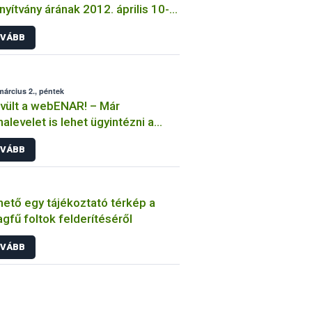
nyítvány árának 2012. április 10-
történő megváltozásáról
VÁBB
március 2., péntek
vült a webENAR! – Már
alevelet is lehet ügyintézni a
ENAR-on!
VÁBB
hető egy tájékoztató térkép a
agfű foltok felderítéséről
VÁBB