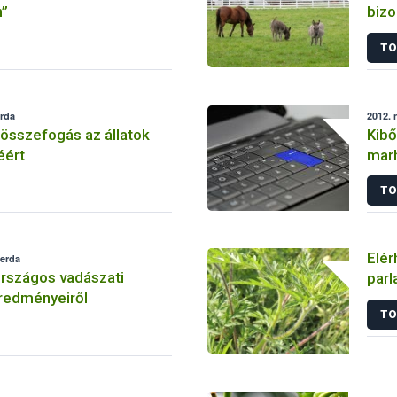
n”
bizo
től 
TO
erda
2012. 
összefogás az állatok
Kibő
ért
marh
web
TO
Elér
zerda
rszágos vadászati
parl
redményeiről
TO