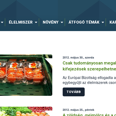
ÉLELMISZER
NÖVÉNY
ÁTFOGÓ TÉMÁK
KA
2012. május 30., szerda
Csak tudományosan megala
kifejezések szerepelhetn
Az Európai Bizottság elfogadta az
egybegyűjti az élelmiszerek cs
befolyásoló tájékoztató kijelenté
meghatározásokat, állításokat t
TOVÁBB
tudományosan megalapozottak.
2012. május 25., péntek
A zöldség, gyümölcs és a 