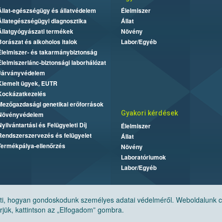
Állat-egészségügy és állatvédelem
Élelmiszer
Állategészségügyi diagnosztika
Állat
Állatgyógyászati termékek
Növény
Borászat és alkoholos italok
Labor/Egyéb
Élelmiszer- és takarmánybiztonság
Élelmiszerlánc-biztonsági laborhálózat
Járványvédelem
Kiemelt ügyek, EUTR
Kockázatkezelés
Mezőgazdasági genetikai erőforrások
Gyakori kérdések
Növényvédelem
Nyilvántartási és Felügyeleti Díj
Élelmiszer
Rendszerszervezés és felügyelet
Állat
Termékpálya-ellenőrzés
Növény
Laboratóriumok
Labor/Egyéb
, hogyan gondoskodunk személyes adatai védelméről. Weboldalunk cook
jük, kattintson az „Elfogadom” gombra.