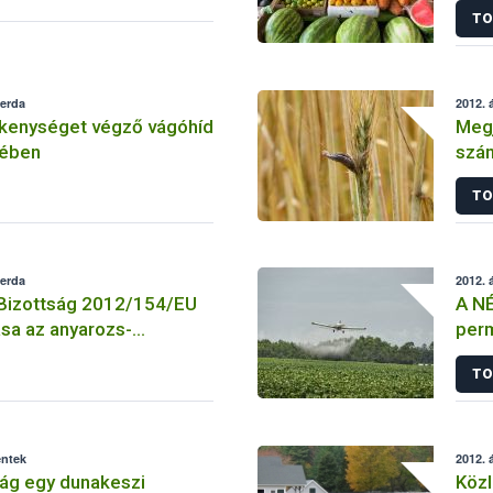
TO
zerda
2012. á
vékenységet végző vágóhíd
Megj
ében
szám
alka
TO
zerda
2012. á
 Bizottság 2012/154/EU
A NÉ
sa az anyarozs-
per
kapc
TO
éntek
2012. á
rság egy dunakeszi
Közl