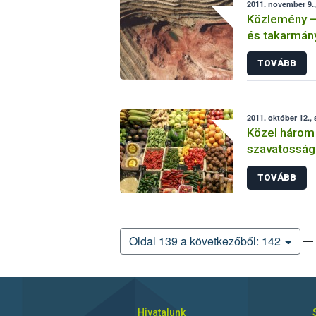
2011. november 9.,
Közlemény –
és takarmány
vörösiszapp
TOVÁBB
2011. október 12.,
Közel három 
szavatosságú
Nagybani Pi
TOVÁBB
— 
Oldal 139 a következőből: 142
Hivatalunk