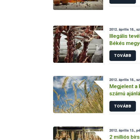
2012. április 18., s
Illegális te
Békés megy
TOVÁBB
2012. április 18., s
Megjelent a
számú ajánlá
alkaloidokról
TOVÁBB
2012. április 13., p
2 milliós bí