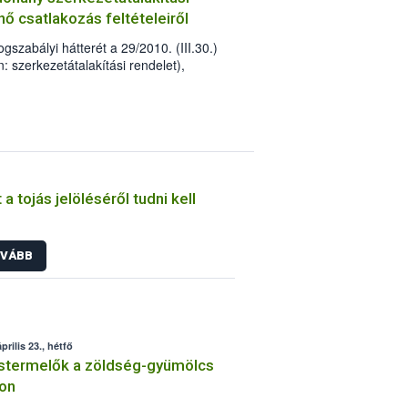
 csatlakozás feltételeiről
gszabályi hátterét a 29/2010. (III.30.)
 szerkezetátalakítási rendelet),
et módosított. A szerkezetátalakítási
telmében a 2012-2013. támogatási évek
letve gyümölcstermelő vehet részt, aki,
zvételi szándékáról a 29/2012. (III.24.)
éges kérelem rendelet) szerinti
tkozik.
 a tojás jelöléséről tudni kell
VÁBB
prilis 23., hétfő
stermelők a zöldség-gyümölcs
on