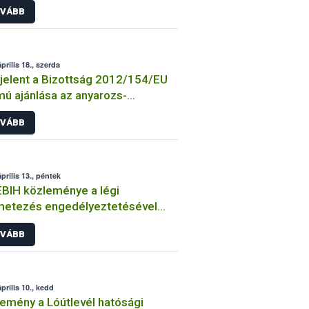
VÁBB
prilis 18., szerda
elent a Bizottság 2012/154/EU
ú ajánlása az anyarozs-
loidokról
VÁBB
prilis 13., péntek
BIH közleménye a légi
metezés engedélyeztetésével
solatos átmeneti időszakról
VÁBB
prilis 10., kedd
emény a Lóútlevél hatósági