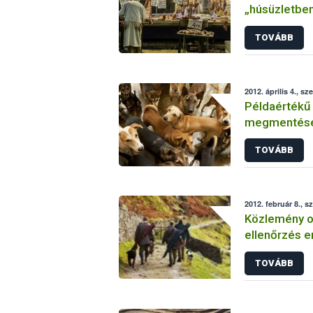
„húsüzletbe
TOVÁBB
2012. április 4., sz
Példaértékű 
megmentésé
TOVÁBB
2012. február 8., s
Közlemény o
ellenőrzés e
TOVÁBB