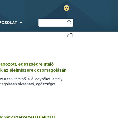
PCSOLAT
pozott, egészségre utaló
ek az élelmiszerek csomagolásán
t a 222 tételből álló jegyzéket, amely
omagolásán olvasható, egészséget
seket. Ezentúl a gyártók csak olyan
üntethetnek fel a termékeken, amelyek
dohány szerkezetátalakítási