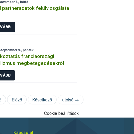
november 7., hétfő
partneradatok felülvizsgálata
VÁBB
szeptember 9., péntek
koztatás franciaországi
ulizmus megbetegedésekről
VÁBB
ő
Előző
Következő
utolsó →
Cookie beállítások
Kapcsolat