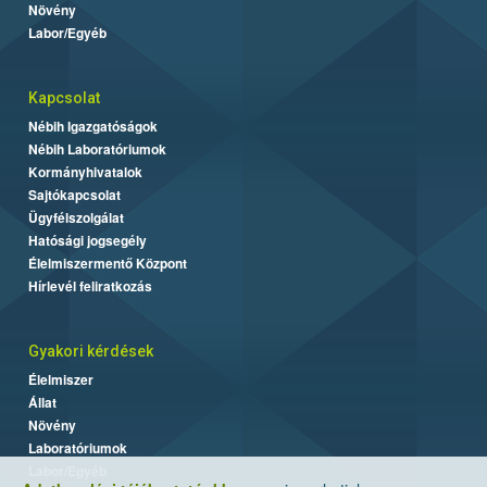
Növény
Labor/Egyéb
Kapcsolat
Nébih Igazgatóságok
Nébih Laboratóriumok
Kormányhivatalok
Sajtókapcsolat
Ügyfélszolgálat
Hatósági jogsegély
Élelmiszermentő Központ
Hírlevél feliratkozás
Gyakori kérdések
Élelmiszer
Állat
Növény
Laboratóriumok
Labor/Egyéb