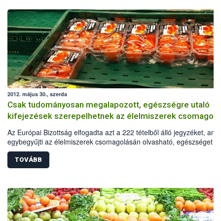
2012. május 30., szerda
Csak tudományosan megalapozott, egészségre utaló
kifejezések szerepelhetnek az élelmiszerek csomagol
Az Európai Bizottság elfogadta azt a 222 tételből álló jegyzéket, ame
egybegyűjti az élelmiszerek csomagolásán olvasható, egészséget
befolyásoló tájékoztató kijelentéseket. Ezentúl a gyártók csak olyan
meghatározásokat, állításokat tüntethetnek fel a termékeken, amely
TOVÁBB
tudományosan megalapozottak.