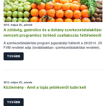
2012. május 25., péntek
A zöldség, gyümölcs és a dohány szerkezetátalakítási
nemzeti programhoz történő csatlakozás feltételeiről
A szerkezetátalakítási program jogszabályi hátterét a 29/2010. (III.30
FVM rendelet adja (továbbiakban: szerkezetátalakítási rendelet),
amelyet 4/2012. (II.7.) VM rendelet módosított. A szerkezetátalakítás
rendelet 3. § (2) bekezdése értelmében a 2012-2013. támogatási é
TOVÁBB
vonatkozásában az a zöldség-, illetve gyümölcstermelő vehet részt, 
vagy amely 2012. május 15-ig részvételi szándékáról a 29/2012. (III.
VM rendelet (továbbiakban: egységes kérelem rendelet) szerinti
egységes kérelmében erről nyilatkozik.
2012. május 23., szerda
Közlemény - Amit a tojás jelöléséről tudni kell
TOVÁBB