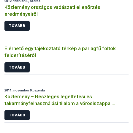
2012. február 8., szerda
Közlemény országos vadászati ellenőrzés
eredményeiről
TOVÁBB
Elérhető egy tájékoztató térkép a parlagfű foltok
felderítéséről
TOVÁBB
2011. november 9., szerda
Közlemény – Részleges legeltetési és
takarmányfelhasználási tilalom a vörösiszappal
elöntött megyékben
TOVÁBB