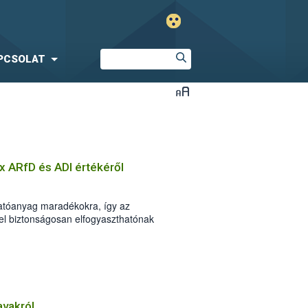
PCSOLAT
x ARfD és ADI értékéről
atóanyag maradékokra, így az
kel biztonságosan elfogyaszthatónak
 meg nemzetközi értékelő testületek. Ezt
ekben még semmilyen megfigyelhető
 az etofenprox esetén 100-szoros
 számították.
avakról