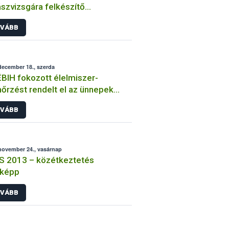
szvizsgára felkészítő
folyamok szervezése
VÁBB
december 18., szerda
BIH fokozott élelmiszer-
nőrzést rendelt el az ünnepek
t
VÁBB
november 24., vasárnap
S 2013 – közétkeztetés
képp
VÁBB