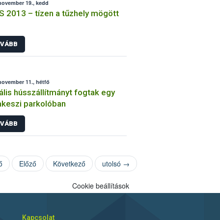
november 19., kedd
 2013 – tízen a tűzhely mögött
VÁBB
november 11., hétfő
gális hússzállítmányt fogtak egy
keszi parkolóban
VÁBB
ő
Előző
Következő
utolsó →
Cookie beállítások
Kapcsolat