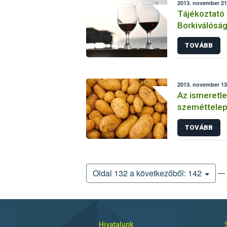
2013. november 21.
Tájékoztató
Borkiválósá
megrendezen
TOVÁBB
Országkóstol
feltételeiről
2013. november 13.
Az ismeretle
szeméttelep
TOVÁBB
— 
Oldal 132 a következőből: 142
Hivatalunk