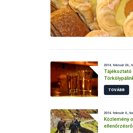
2014. február 24., 
Tájékoztató 
Törkölypálin
a jelentkezés
TOVÁBB
2014. február 4., k
Közlemény o
ellenőrzésrő