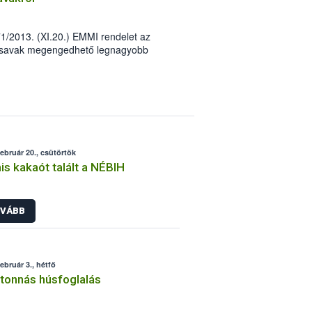
71/2013. (XI.20.) EMMI rendelet az
írsavak megengedhető legnagyobb
 tartalmú élelmiszerek forgalmazásának
zéséről, valamint a lakosság transz-
tésére vonatkozó szabályokról,
 a szakmai felügyelete alatt működő
 szervek ellenőrzik.
február 20., csütörtök
s kakaót talált a NÉBIH
VÁBB
február 3., hétfő
tonnás húsfoglalás