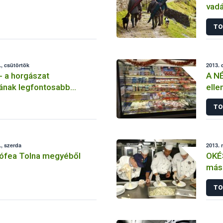
vadá
tan
TO
, csütörtök
2013. 
- a horgászat
A NÉ
ának legfontosabb
elle
tozásai 2014-ben
előt
TO
, szerda
2013. 
rófea Tolna megyéből
OKÉ
más
TO