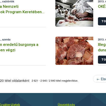
, csütörtök
2013. 
 a Nemzeti
OKÉS
gok Program Keretében
dő vörös és rozé borok
TO
ójáról és a jelentkezés
, szerda
2013. 
n eredetű burgonya a
Ille
en végzi
duna
TO
← Els
20 tétel oldalanként
2 621 - 2 640 / 2 840 tétel megjelenítése.
Szakterületek
Ügyintézés