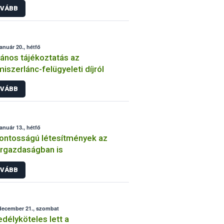
VÁBB
január 20., hétfő
lános tájékoztatás az
miszerlánc-felügyeleti díjról
VÁBB
január 13., hétfő
ontosságú létesítmények az
rgazdaságban is
VÁBB
december 21., szombat
délyköteles lett a