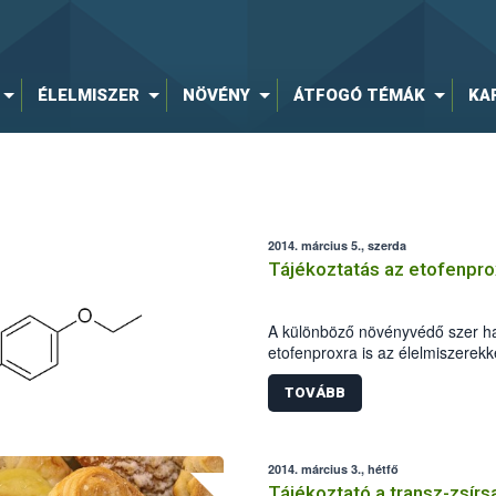
ÉLELMISZER
NÖVÉNY
ÁTFOGÓ TÉMÁK
KA
2014. március 5., szerda
Tájékoztatás az etofenpro
A különböző növényvédő szer h
etofenproxra is az élelmiszerek
tartott mennyiséget állapítottak
a mennyiséget az állatkísérlet
TOVÁBB
elváltozást nem okozó dózisból,
biztonsági faktor alkalmazásával
2014. március 3., hétfő
Tájékoztató a transz-zsírs