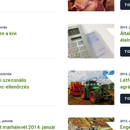
TO
zerda
2014. 
n a kivi
Álta
élel
TO
sütörtök
2014. 
li szezonális
Létf
nc-ellenőrzés
agrá
TO
, péntek
2013. 
t marhalevél 2014. január
Enge