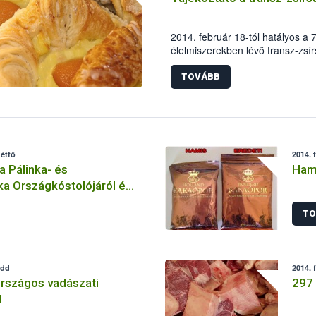
2014. február 18-tól hatályos a 
élelmiszerekben lévő transz-zs
mennyiségéről, a transz-zsírsav
feltételeiről és hatósági ellenőr
TOVÁBB
zsírsav bevitelének nyomon köve
amelynek betartását a NÉBIH és
megyei élelmiszerlánc-felügyeleti
hétfő
2014. 
a Pálinka- és
Hami
ka Országkóstolójáról és
 feltételeiről
TO
edd
2014. 
rszágos vadászati
297 
l