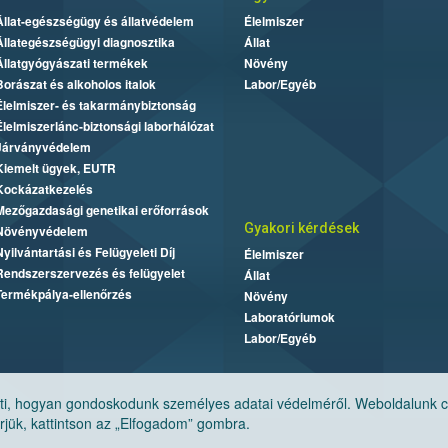
Állat-egészségügy és állatvédelem
Élelmiszer
Állategészségügyi diagnosztika
Állat
Állatgyógyászati termékek
Növény
Borászat és alkoholos italok
Labor/Egyéb
Élelmiszer- és takarmánybiztonság
Élelmiszerlánc-biztonsági laborhálózat
Járványvédelem
Kiemelt ügyek, EUTR
Kockázatkezelés
Mezőgazdasági genetikai erőforrások
Gyakori kérdések
Növényvédelem
Nyilvántartási és Felügyeleti Díj
Élelmiszer
Rendszerszervezés és felügyelet
Állat
Termékpálya-ellenőrzés
Növény
Laboratóriumok
Labor/Egyéb
, hogyan gondoskodunk személyes adatai védelméről. Weboldalunk cook
jük, kattintson az „Elfogadom” gombra.