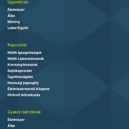
Ügyintézés
Élelmiszer
Állat
Növény
Labor/Egyéb
Kapcsolat
Nébih Igazgatóságok
Nébih Laboratóriumok
Kormányhivatalok
Sajtókapcsolat
Ügyfélszolgálat
Hatósági jogsegély
Élelmiszermentő Központ
Hírlevél feliratkozás
Gyakori kérdések
Élelmiszer
Állat