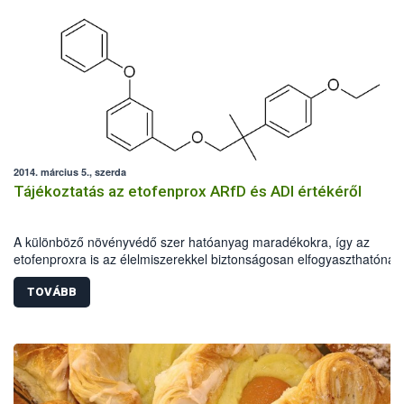
2014. március 5., szerda
Tájékoztatás az etofenprox ARfD és ADI értékéről
A különböző növényvédő szer hatóanyag maradékokra, így az
etofenproxra is az élelmiszerekkel biztonságosan elfogyaszthatónak
tartott mennyiséget állapítottak meg nemzetközi értékelő testületek. 
a mennyiséget az állatkísérletekben még semmilyen megfigyelhető
TOVÁBB
elváltozást nem okozó dózisból, az etofenprox esetén 100-szoros
biztonsági faktor alkalmazásával számították.