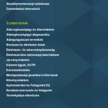
Akadálymentességi nyilatkozat
Üzemeltetési információ
Szakterületek
Állat-egészségügy és állatvédelem
Állategészségügyi diagnosztika
Állatgyógyászati termékek
Borászat és alkoholos italok
Élelmiszer- és takarmánybiztonság
Élelmiszerlánc-biztonsági laborhálózat
Járványvédelem
Kiemelt ügyek, EUTR
Kockázatkezelés
Mezőgazdasági genetikai erőforrások
Növényvédelem
Nyilvántartási és Felügyeleti Díj
Rendszerszervezés és felügyelet
Termékpálya-ellenőrzés