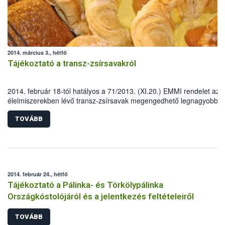
2014. március 3., hétfő
Tájékoztató a transz-zsírsavakról
2014. február 18-tól hatályos a 71/2013. (XI.20.) EMMI rendelet az
élelmiszerekben lévő transz-zsírsavak megengedhető legnagyobb
mennyiségéről, a transz-zsírsav tartalmú élelmiszerek forgalmazás
feltételeiről és hatósági ellenőrzéséről, valamint a lakosság transz-
TOVÁBB
zsírsav bevitelének nyomon követésére vonatkozó szabályokról,
amelynek betartását a NÉBIH és a szakmai felügyelete alatt működő
megyei élelmiszerlánc-felügyeleti szervek ellenőrzik.
2014. február 24., hétfő
Tájékoztató a Pálinka- és Törkölypálinka
Országkóstolójáról és a jelentkezés feltételeiről
TOVÁBB