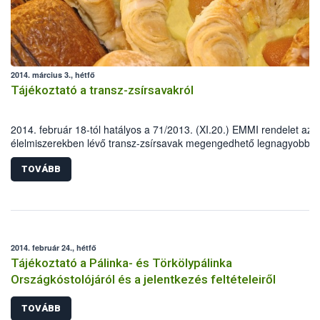
2014. március 3., hétfő
Tájékoztató a transz-zsírsavakról
2014. február 18-tól hatályos a 71/2013. (XI.20.) EMMI rendelet az
élelmiszerekben lévő transz-zsírsavak megengedhető legnagyobb
mennyiségéről, a transz-zsírsav tartalmú élelmiszerek forgalmazás
feltételeiről és hatósági ellenőrzéséről, valamint a lakosság transz-
TOVÁBB
zsírsav bevitelének nyomon követésére vonatkozó szabályokról,
amelynek betartását a NÉBIH és a szakmai felügyelete alatt működő
megyei élelmiszerlánc-felügyeleti szervek ellenőrzik.
2014. február 24., hétfő
Tájékoztató a Pálinka- és Törkölypálinka
Országkóstolójáról és a jelentkezés feltételeiről
TOVÁBB