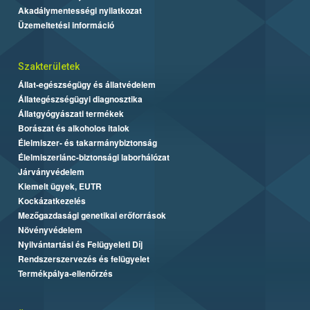
Akadálymentességi nyilatkozat
Üzemeltetési információ
Szakterületek
Állat-egészségügy és állatvédelem
Állategészségügyi diagnosztika
Állatgyógyászati termékek
Borászat és alkoholos italok
Élelmiszer- és takarmánybiztonság
Élelmiszerlánc-biztonsági laborhálózat
Járványvédelem
Kiemelt ügyek, EUTR
Kockázatkezelés
Mezőgazdasági genetikai erőforrások
Növényvédelem
Nyilvántartási és Felügyeleti Díj
Rendszerszervezés és felügyelet
Termékpálya-ellenőrzés