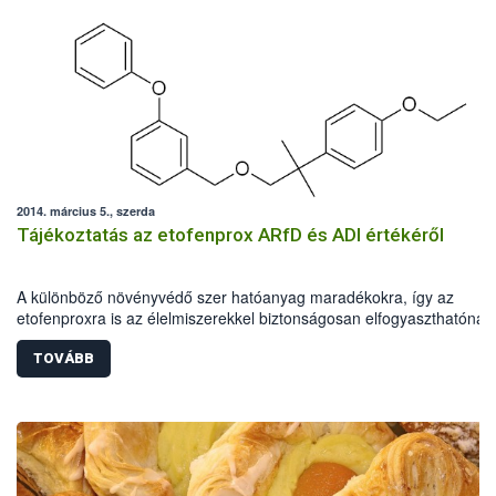
2014. március 5., szerda
Tájékoztatás az etofenprox ARfD és ADI értékéről
A különböző növényvédő szer hatóanyag maradékokra, így az
etofenproxra is az élelmiszerekkel biztonságosan elfogyaszthatónak
tartott mennyiséget állapítottak meg nemzetközi értékelő testületek. 
a mennyiséget az állatkísérletekben még semmilyen megfigyelhető
TOVÁBB
elváltozást nem okozó dózisból, az etofenprox esetén 100-szoros
biztonsági faktor alkalmazásával számították.