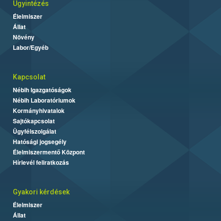
Ügyintézés
Élelmiszer
Állat
Növény
Labor/Egyéb
Kapcsolat
Nébih Igazgatóságok
Nébih Laboratóriumok
Kormányhivatalok
Sajtókapcsolat
Ügyfélszolgálat
Hatósági jogsegély
Élelmiszermentő Központ
Hírlevél feliratkozás
Gyakori kérdések
Élelmiszer
Állat