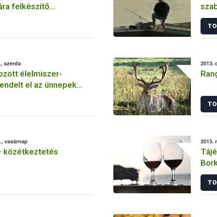
ra felkészítő
szab
 szervezése
aktu
TO
, szerda
2013. 
zott élelmiszer-
Rang
rendelt el az ünnepek
TO
., vasárnap
2013. 
 közétkeztetés
Tájé
Bork
meg
TO
Orsz
felt