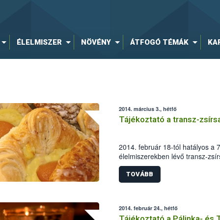
ÉLELMISZER
NÖVÉNY
ÁTFOGÓ TÉMÁK
KA
2014. március 3., hétfő
Tájékoztató a transz-zsírs
2014. február 18-tól hatályos a 
élelmiszerekben lévő transz-zs
mennyiségéről, a transz-zsírsav
feltételeiről és hatósági ellenőr
TOVÁBB
zsírsav bevitelének nyomon köve
amelynek betartását a NÉBIH és
megyei élelmiszerlánc-felügyeleti
2014. február 24., hétfő
Tájékoztató a Pálinka- és 