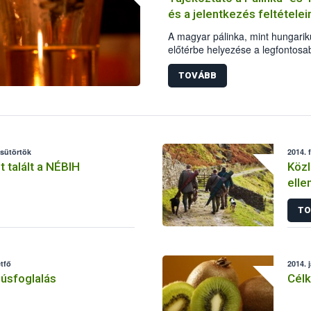
és a jelentkezés feltételeir
A magyar pálinka, mint hungari
előtérbe helyezése a legfontosa
igényeknek megfelelő és nem csa
termelőknek is akalmazkodnia kel
TOVÁBB
trendekhez. A verseny nem előáll
hozzáadott értékeken dől el, ami
Ezek szellemében hirdeti meg a
Országkóstolót.
csütörtök
2014. 
 talált a NÉBIH
Közl
elle
TO
étfő
2014. 
úsfoglalás
Célk