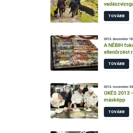
vadászvizsgá
tanfolyamok
TOVÁBB
2013. december 18.
A NÉBIH foko
ellenőrzést 
előtt
TOVÁBB
2013. november 24
OKÉS 2013 –
másképp
TOVÁBB