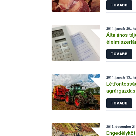
TOVÁBB
2014. január 20., h
Általános tá
élelmiszerlán
TOVÁBB
2014. január 13., h
Létfontossá
agrárgazdas
TOVÁBB
2013. december 21
Engedélyköte