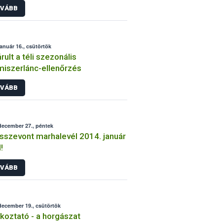
VÁBB
január 16., csütörtök
rult a téli szezonális
miszerlánc-ellenőrzés
VÁBB
december 27., péntek
összevont marhalevél 2014. január
!
VÁBB
december 19., csütörtök
koztató - a horgászat