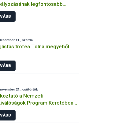
ályozásának legfontosabb
ális változásai 2014-ben
VÁBB
december 11., szerda
listás trófea Tolna megyéből
VÁBB
november 21., csütörtök
koztató a Nemzeti
iválóságok Program Keretében
rendezendő vörös és rozé borok
VÁBB
ágkóstolójáról és a jelentkezés
ételeiről