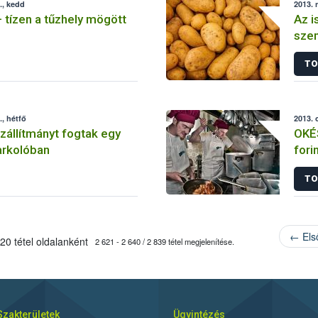
., kedd
2013. 
tízen a tűzhely mögött
Az i
szem
TO
, hétfő
2013. 
szállítmányt fogtak egy
OKÉS
arkolóban
fori
TO
← Els
20 tétel oldalanként
2 621 - 2 640 / 2 839 tétel megjelenítése.
Szakterületek
Ügyintézés