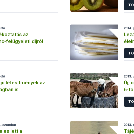
TO
étfő
2014. 
jékoztatás az
Lezá
c-felügyeleti díjról
élel
TO
étfő
2013. 
gú létesítmények az
Új, 
ágban is
6-tól
TO
., szombat
2013. 
les lett a
Tájé