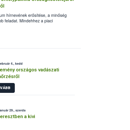
ől
kum hírnevének erősítése, a minőség
bb feladat. Mindehhez a piaci
k technológiájában jó pálinka kell. A
l a piaci igényekhez, a fogyasztói
ított termékek között zajlik, hanem a
t a potenciális fogyasztók értékelnek.
 Hungarikum Bizottság a Pálinka
február 4., kedd
emény országos vadászati
nőrzésről
VÁBB
január 29., szerda
eresztben a kivi