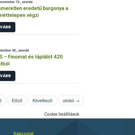
november 13., szerda
smeretlen eredetű burgonya a
éttelepen végzi
VÁBB
október 30., szerda
 – Finomat és táplálót 420
ntból
VÁBB
ő
Előző
Következő
utolsó →
Cookie beállítások
Kapcsolat