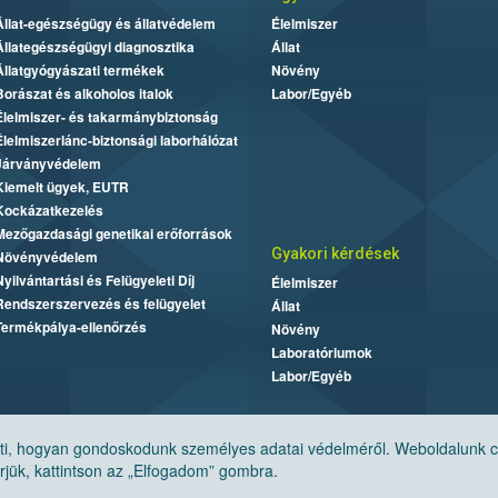
Állat-egészségügy és állatvédelem
Élelmiszer
Állategészségügyi diagnosztika
Állat
Állatgyógyászati termékek
Növény
Borászat és alkoholos italok
Labor/Egyéb
Élelmiszer- és takarmánybiztonság
Élelmiszerlánc-biztonsági laborhálózat
Járványvédelem
Kiemelt ügyek, EUTR
Kockázatkezelés
Mezőgazdasági genetikai erőforrások
Gyakori kérdések
Növényvédelem
Nyilvántartási és Felügyeleti Díj
Élelmiszer
Rendszerszervezés és felügyelet
Állat
Termékpálya-ellenőrzés
Növény
Laboratóriumok
Labor/Egyéb
, hogyan gondoskodunk személyes adatai védelméről. Weboldalunk cook
jük, kattintson az „Elfogadom” gombra.