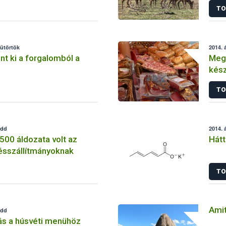
TO
sütörtök
2014. á
nt ki a forgalomból a
Meg
kész
TO
edd
2014. á
 500 áldozata volt az
Hátt
rtésszállítmányoknak
TO
Amit
edd
ás a húsvéti menühöz