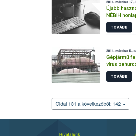
2014. március 17., 
Újabb haszno
NÉBIH honla
TOVÁBB
2014. március 5., 
Gépjármű fer
vírus behurc
TOVÁBB
— 
Oldal 131 a következőből: 142
Hivatalunk