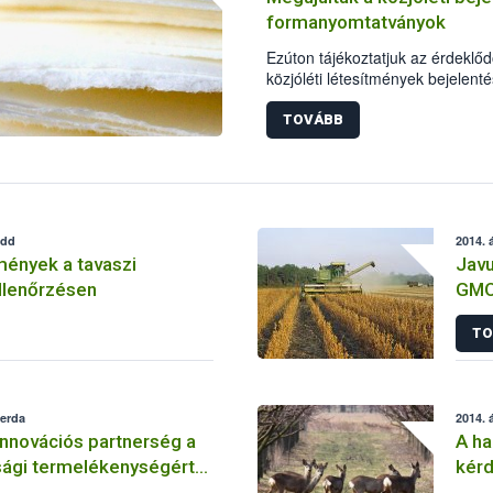
formanyomtatványok
Ezúton tájékoztatjuk az érdeklőd
közjóléti létesítmények bejelen
formanyomtatványokat megújítot
TOVÁBB
edd
2014. á
mények a tavaszi
Javu
llenőrzésen
GMO
TO
zerda
2014. á
innovációs partnerség a
A ha
gi termelékenységért
kérd
atóságért” konferencia