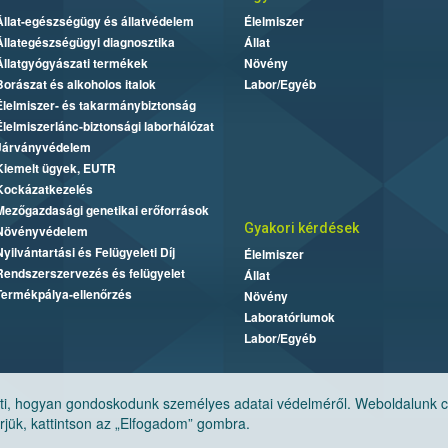
Állat-egészségügy és állatvédelem
Élelmiszer
Állategészségügyi diagnosztika
Állat
Állatgyógyászati termékek
Növény
Borászat és alkoholos italok
Labor/Egyéb
Élelmiszer- és takarmánybiztonság
Élelmiszerlánc-biztonsági laborhálózat
Járványvédelem
Kiemelt ügyek, EUTR
Kockázatkezelés
Mezőgazdasági genetikai erőforrások
Gyakori kérdések
Növényvédelem
Nyilvántartási és Felügyeleti Díj
Élelmiszer
Rendszerszervezés és felügyelet
Állat
Termékpálya-ellenőrzés
Növény
Laboratóriumok
Labor/Egyéb
, hogyan gondoskodunk személyes adatai védelméről. Weboldalunk cook
jük, kattintson az „Elfogadom” gombra.