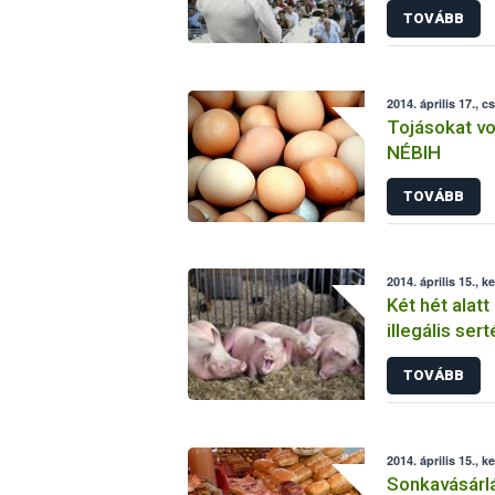
TOVÁBB
2014. április 17., c
Tojásokat vo
NÉBIH
TOVÁBB
2014. április 15., k
Két hét alatt
illegális se
TOVÁBB
2014. április 15., k
Sonkavásárl