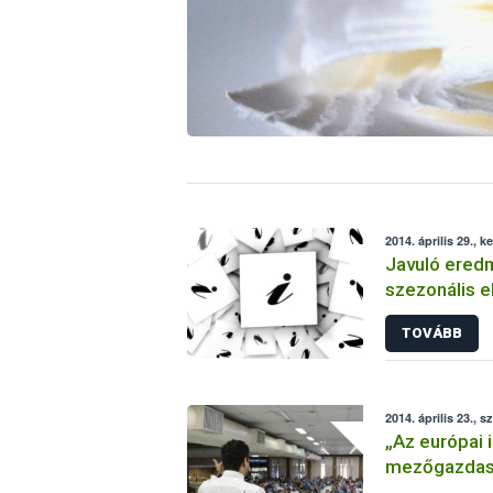
2014. április 29., k
Javuló ered
szezonális e
TOVÁBB
2014. április 23., s
„Az európai 
mezőgazdasá
és fenntarth