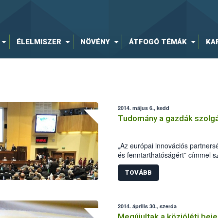
ÉLELMISZER
NÖVÉNY
ÁTFOGÓ TÉMÁK
KA
2014. május 6., kedd
Tudomány a gazdák szolgá
„Az európai innovációs partner
és fenntarthatóságért” címmel s
Nemzeti Élelmiszerlánc-biztonság
hogy felhívja a figyelmet az inn
TOVÁBB
agrárgazdaságban, s ezáltal a 
problémáikra a tudomány terület
2014. április 30., szerda
Megújultak a közjóléti bej