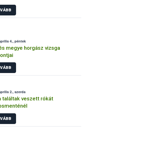
VÁBB
prilis 4., péntek
és megye horgász vizsga
ontjai
VÁBB
prilis 2., szerda
találtak veszett rókát
osmenténél
VÁBB