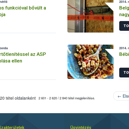
hétfő
2014. 
s funkcióval bővült a
Belg
pja
nagy
TO
szerda
2014. 
tőtlenítéssel az ASP
Bébi
olása ellen
TO
← Els
20 tétel oldalanként
2 601 - 2 620 / 2 840 tétel megjelenítése.
Szakterületek
Ügyintézés