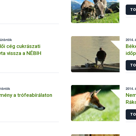
TO
sütörtök
2014. á
ői cég cukrászati
Bék
vta vissza a NÉBIH
időp
TO
ütörtök
2014. á
ény a trófeabírálaton
Nem 
Rák
TO