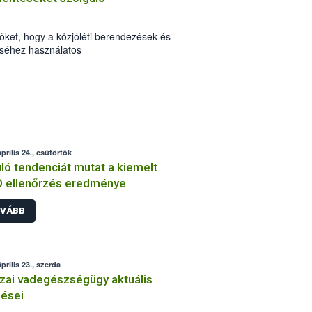
őket, hogy a közjóléti berendezések és
téséhez használatos
tuk, elérhetők a Nyomtatványok között.
prilis 24., csütörtök
ló tendenciát mutat a kiemelt
 ellenőrzés eredménye
VÁBB
prilis 23., szerda
zai vadegészségügy aktuális
ései