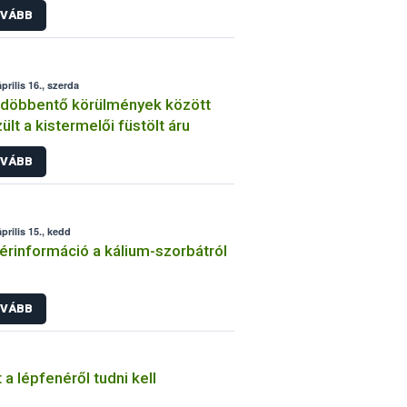
VÁBB
prilis 16., szerda
döbbentő körülmények között
ült a kistermelői füstölt áru
VÁBB
prilis 15., kedd
érinformáció a kálium-szorbátról
VÁBB
 a lépfenéről tudni kell