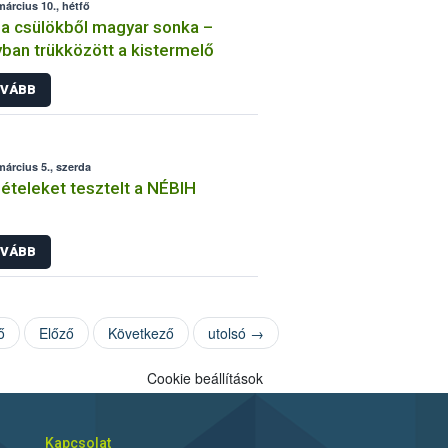
március 10., hétfő
a csülökből magyar sonka –
ban trükközött a kistermelő
VÁBB
március 5., szerda
ételeket tesztelt a NÉBIH
VÁBB
ő
Előző
Következő
utolsó →
Cookie beállítások
Kapcsolat