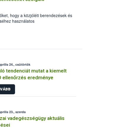
őket, hogy a közjóléti berendezések és
téséhez használatos
tuk, elérhetők a Nyomtatványok között.
prilis 24., csütörtök
ló tendenciát mutat a kiemelt
 ellenőrzés eredménye
VÁBB
prilis 23., szerda
zai vadegészségügy aktuális
ései