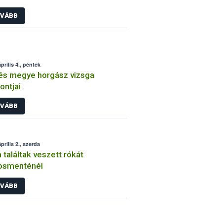
VÁBB
prilis 4., péntek
és megye horgász vizsga
ontjai
VÁBB
prilis 2., szerda
találtak veszett rókát
osmenténél
VÁBB