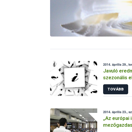
2014. április 29., k
Javuló ered
szezonális e
TOVÁBB
2014. április 23., s
„Az európai 
mezőgazdasá
és fenntarth