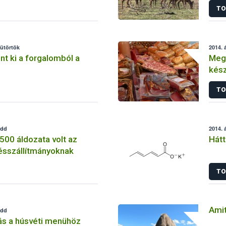
TO
sütörtök
2014. á
nt ki a forgalomból a
Meg
kész
TO
edd
2014. á
 500 áldozata volt az
Hátt
rtésszállítmányoknak
TO
Amit
edd
ás a húsvéti menühöz