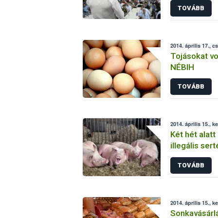
TOVÁBB
2014. április 17., c
Tojásokat vo
NÉBIH
TOVÁBB
2014. április 15., k
Két hét alatt
illegális se
TOVÁBB
2014. április 15., k
Sonkavásárl