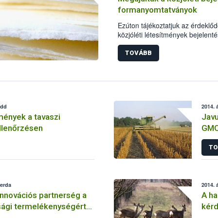
formanyomtatványok
Ezúton tájékoztatjuk az érdeklőd
közjóléti létesítmények bejelen
formanyomtatványokat megújítot
TOVÁBB
edd
2014. á
mények a tavaszi
Javu
llenőrzésen
GMO
TO
zerda
2014. á
innovációs partnerség a
A ha
gi termelékenységért
kérd
atóságért” konferencia