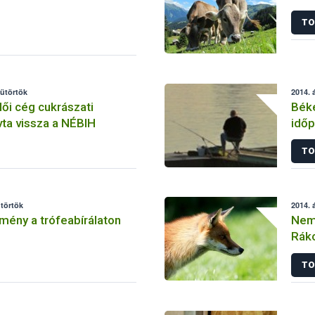
TO
sütörtök
2014. á
ői cég cukrászati
Bék
vta vissza a NÉBIH
időp
TO
ütörtök
2014. á
ény a trófeabírálaton
Nem 
Rák
TO