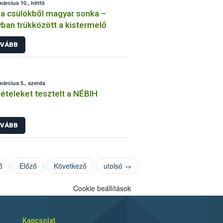
március 10., hétfő
a csülökből magyar sonka –
ban trükközött a kistermelő
VÁBB
március 5., szerda
ételeket tesztelt a NÉBIH
VÁBB
ő
Előző
Következő
utolsó →
Cookie beállítások
Kapcsolat