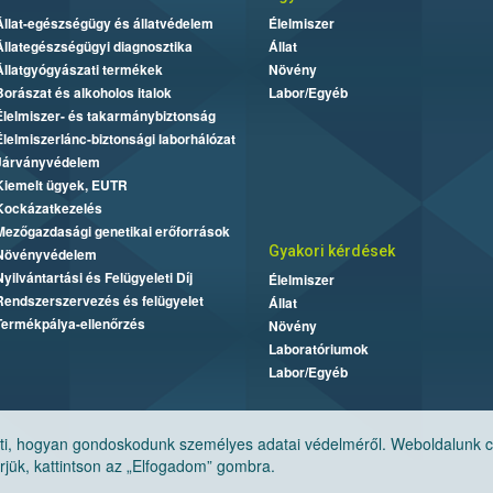
Állat-egészségügy és állatvédelem
Élelmiszer
Állategészségügyi diagnosztika
Állat
Állatgyógyászati termékek
Növény
Borászat és alkoholos italok
Labor/Egyéb
Élelmiszer- és takarmánybiztonság
Élelmiszerlánc-biztonsági laborhálózat
Járványvédelem
Kiemelt ügyek, EUTR
Kockázatkezelés
Mezőgazdasági genetikai erőforrások
Gyakori kérdések
Növényvédelem
Nyilvántartási és Felügyeleti Díj
Élelmiszer
Rendszerszervezés és felügyelet
Állat
Termékpálya-ellenőrzés
Növény
Laboratóriumok
Labor/Egyéb
, hogyan gondoskodunk személyes adatai védelméről. Weboldalunk cook
jük, kattintson az „Elfogadom” gombra.