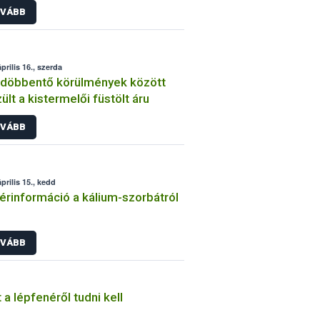
VÁBB
prilis 16., szerda
döbbentő körülmények között
ült a kistermelői füstölt áru
VÁBB
prilis 15., kedd
érinformáció a kálium-szorbátról
VÁBB
 a lépfenéről tudni kell