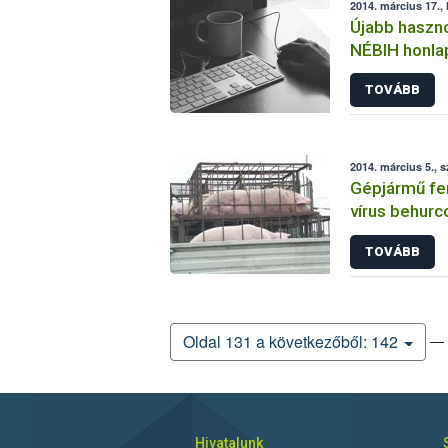
2014. március 17., 
Újabb haszno
NÉBIH honla
TOVÁBB
2014. március 5., 
Gépjármű fer
vírus behurc
TOVÁBB
— 
Oldal 131 a következőből: 142
Hivatalunk