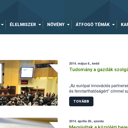
ÉLELMISZER
NÖVÉNY
ÁTFOGÓ TÉMÁK
KA
2014. május 6., kedd
Tudomány a gazdák szolgá
„Az európai innovációs partner
és fenntarthatóságért” címmel s
Nemzeti Élelmiszerlánc-biztonság
hogy felhívja a figyelmet az inn
TOVÁBB
agrárgazdaságban, s ezáltal a 
problémáikra a tudomány terület
2014. április 30., szerda
Megújultak a közjóléti bej