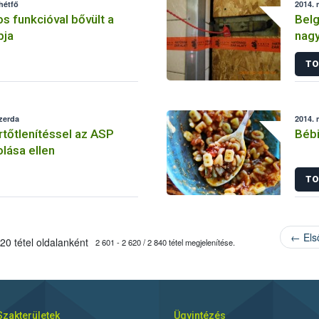
hétfő
2014. 
s funkcióval bővült a
Belg
pja
nagy
TO
szerda
2014. 
tőtlenítéssel az ASP
Bébi
olása ellen
TO
← Els
20 tétel oldalanként
2 601 - 2 620 / 2 840 tétel megjelenítése.
Szakterületek
Ügyintézés