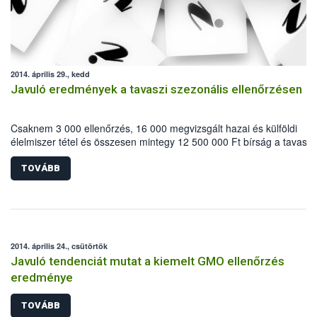
2014. április 29., kedd
Javuló eredmények a tavaszi szezonális ellenőrzésen
Csaknem 3 000 ellenőrzés, 16 000 megvizsgált hazai és külföldi
élelmiszer tétel és összesen mintegy 12 500 000 Ft bírság a tavaszi
szezonális ellenőrzés fő számai. A Húsvétot megelőző két hetes
időszakban – a Nemzeti Élelmiszerlánc-biztonsági Hivatal
TOVÁBB
koordinálásával – a gasztronómiai hagyományoknak megfelelő
termékekre fókuszált az élelmiszerlánc-felügyeleti hatóság. Az
ellenőrzéssorozat középpontjában ezúttal az élelmiszer kereskedel
állt.
2014. április 24., csütörtök
Javuló tendenciát mutat a kiemelt GMO ellenőrzés
eredménye
TOVÁBB