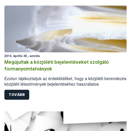
2014. április 30., szerda
Megújultak a közjóléti bejelentéseket szolgáló
formanyomtatványok
Ezúton tájékoztatjuk az érdeklődőket, hogy a közjóléti berendezések
közjóléti létesítmények bejelentéséhez használatos
formanyomtatványokat megújítottuk, elérhetők a Nyomtatványok köz
TOVÁBB