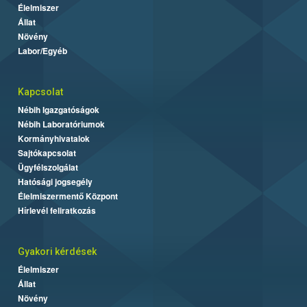
Élelmiszer
Állat
Növény
Labor/Egyéb
Kapcsolat
Nébih Igazgatóságok
Nébih Laboratóriumok
Kormányhivatalok
Sajtókapcsolat
Ügyfélszolgálat
Hatósági jogsegély
Élelmiszermentő Központ
Hírlevél feliratkozás
Gyakori kérdések
Élelmiszer
Állat
Növény