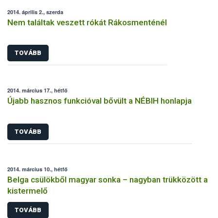
2014. április 2., szerda
Nem találtak veszett rókát Rákosmenténél
TOVÁBB
2014. március 17., hétfő
Újabb hasznos funkcióval bővült a NÉBIH honlapja
TOVÁBB
2014. március 10., hétfő
Belga csülökből magyar sonka – nagyban trükközött a
kistermelő
TOVÁBB