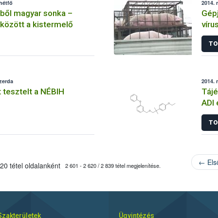
hétfő
2014. 
kből magyar sonka –
Gépj
között a kistermelő
víru
TO
szerda
2014. 
 tesztelt a NÉBIH
Tájé
ADI 
TO
← Els
20 tétel oldalanként
2 601 - 2 620 / 2 839 tétel megjelenítése.
Szakterületek
Ügyintézés