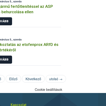
március 5., szerda
ármű fertőtlenítéssel az ASP
s behurcolása ellen
VÁBB
március 5., szerda
koztatás az etofenprox ARfD és
értékéről
VÁBB
ő
Előző
Következő
utolsó →
Cookie beállítások
Kapcsolat