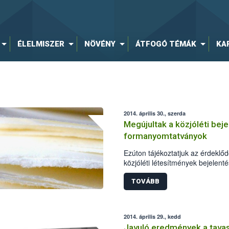
ÉLELMISZER
NÖVÉNY
ÁTFOGÓ TÉMÁK
KA
2014. április 30., szerda
Megújultak a közjóléti bej
formanyomtatványok
Ezúton tájékoztatjuk az érdeklőd
közjóléti létesítmények bejelen
formanyomtatványokat megújítot
TOVÁBB
2014. április 29., kedd
Javuló eredmények a tavas