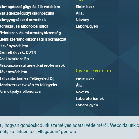
Állat-egészségügy és állatvédelem
Élelmiszer
Állategészségügyi diagnosztika
Állat
Állatgyógyászati termékek
Növény
Borászat és alkoholos italok
Labor/Egyéb
Élelmiszer- és takarmánybiztonság
Élelmiszerlánc-biztonsági laborhálózat
Járványvédelem
Kiemelt ügyek, EUTR
Kockázatkezelés
Mezőgazdasági genetikai erőforrások
Gyakori kérdések
Növényvédelem
Nyilvántartási és Felügyeleti Díj
Élelmiszer
Rendszerszervezés és felügyelet
Állat
Termékpálya-ellenőrzés
Növény
Laboratóriumok
Labor/Egyéb
, hogyan gondoskodunk személyes adatai védelméről. Weboldalunk cook
jük, kattintson az „Elfogadom” gombra.