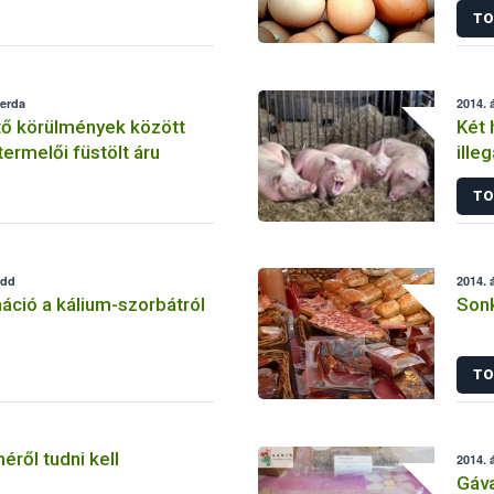
TO
zerda
2014. á
 körülmények között
Két 
termelői füstölt áru
ille
TO
edd
2014. á
áció a kálium-szorbátról
Sonk
TO
éről tudni kell
2014. á
Gáva