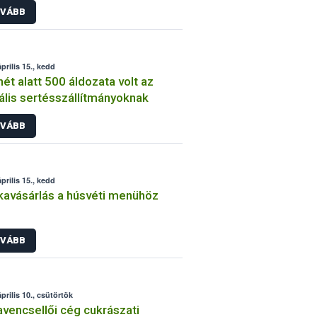
VÁBB
prilis 15., kedd
hét alatt 500 áldozata volt az
gális sertésszállítmányoknak
VÁBB
prilis 15., kedd
avásárlás a húsvéti menühöz
VÁBB
prilis 10., csütörtök
vencsellői cég cukrászati