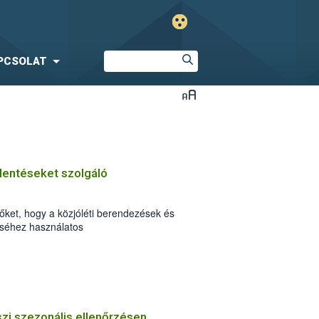
PCSOLAT
elentéseket szolgáló
őket, hogy a közjóléti berendezések és
téséhez használatos
tuk, elérhetők a Nyomtatványok között.
zi szezonális ellenőrzésen