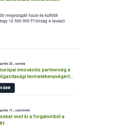
0 megvizsgált hazai és külföldi
tegy 12 500 000 Ft bírság a tavaszi
. A Húsvétot megelőző két hetes
erlánc-biztonsági Hivatal
iai hagyományoknak megfelelő
erlánc-felügyeleti hatóság. Az
n ezúttal az élelmiszer kereskedelemre
prilis 23., szerda
európai innovációs partnerség a
őgazdasági termelékenységért
enntarthatóságért” konferencia
VÁBB
prilis 17., csütörtök
sokat vont ki a forgalomból a
IH