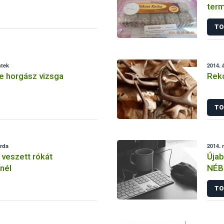
term
TO
ntek
2014. á
 horgász vizsga
Reko
TO
erda
2014. 
 veszett rókát
Újab
nél
NÉBI
TO