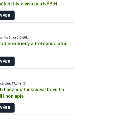
ékeit hívta vissza a NÉBIH
VÁBB
prilis 3., csütörtök
rd eredmény a trófeabírálaton
VÁBB
március 17., hétfő
b hasznos funkcióval bővült a
H honlapja
VÁBB