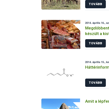
TOVÁBB
2014. április 16., s
Megdöbbentő
készült a kis
TOVÁBB
2014. április 15., k
Háttérinform
TOVÁBB
Amit a lépfen