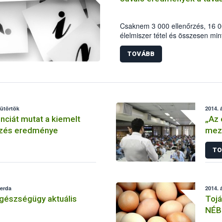
Csaknem 3 000 ellenőrzés, 16 00
élelmiszer tétel és összesen min
szezonális ellenőrzés fő számai
időszakban – a Nemzeti Élelmisz
TOVÁBB
koordinálásával – a gasztronóm
termékekre fókuszált az élelmisz
ellenőrzéssorozat középpontjába
állt.
sütörtök
2014. á
nciát mutat a kiemelt
„Az 
rzés eredménye
mez
és f
TO
zerda
2014. á
gészségügy aktuális
Tojá
NÉB