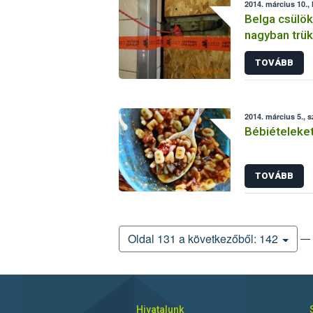
2014. március 10., 
Belga csülö
nagyban trük
TOVÁBB
2014. március 5., 
Bébiételeket
TOVÁBB
— 
Oldal 131 a következőből: 142
Hivatalunk