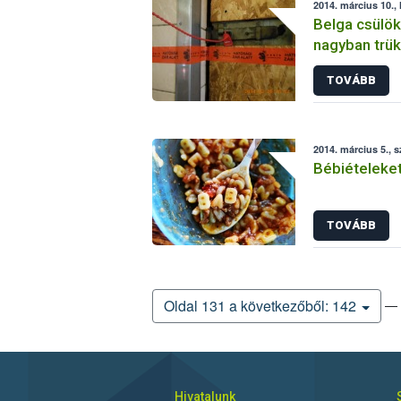
2014. március 10., 
Belga csülö
nagyban trük
TOVÁBB
2014. március 5., 
Bébiételeket
TOVÁBB
— 
Oldal 131 a következőből: 142
Hivatalunk