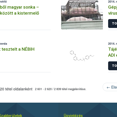
hétfő
2014. 
kből magyar sonka –
Gépj
között a kistermelő
víru
TO
szerda
2014. 
 tesztelt a NÉBIH
Tájé
ADI 
TO
← Els
20 tétel oldalanként
2 601 - 2 620 / 2 839 tétel megjelenítése.
Szakterületek
Ügyintézés