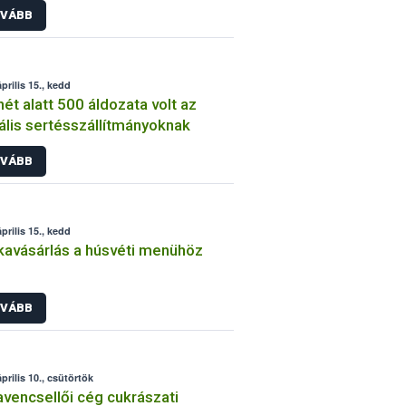
VÁBB
prilis 15., kedd
hét alatt 500 áldozata volt az
gális sertésszállítmányoknak
VÁBB
prilis 15., kedd
avásárlás a húsvéti menühöz
VÁBB
prilis 10., csütörtök
vencsellői cég cukrászati