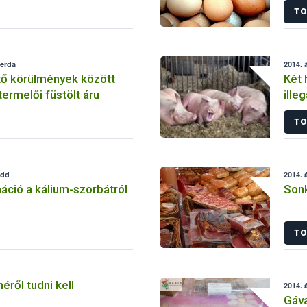
TO
zerda
2014. á
 körülmények között
Két 
termelői füstölt áru
ille
TO
edd
2014. á
áció a kálium-szorbátról
Sonk
TO
éről tudni kell
2014. á
Gáva