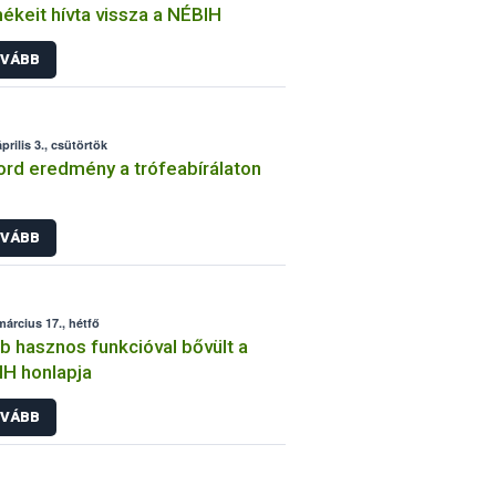
ékeit hívta vissza a NÉBIH
VÁBB
prilis 3., csütörtök
rd eredmény a trófeabírálaton
VÁBB
március 17., hétfő
b hasznos funkcióval bővült a
H honlapja
VÁBB