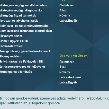
Állat-egészségügy és állatvédelem
Élelmiszer
Állategészségügyi diagnosztika
Állat
Állatgyógyászati termékek
Növény
Borászat és alkoholos italok
Labor/Egyéb
Élelmiszer- és takarmánybiztonság
Élelmiszerlánc-biztonsági laborhálózat
Járványvédelem
Kiemelt ügyek, EUTR
Kockázatkezelés
Mezőgazdasági genetikai erőforrások
Gyakori kérdések
Növényvédelem
Nyilvántartási és Felügyeleti Díj
Élelmiszer
Rendszerszervezés és felügyelet
Állat
Termékpálya-ellenőrzés
Növény
Laboratóriumok
Labor/Egyéb
, hogyan gondoskodunk személyes adatai védelméről. Weboldalunk cook
jük, kattintson az „Elfogadom” gombra.