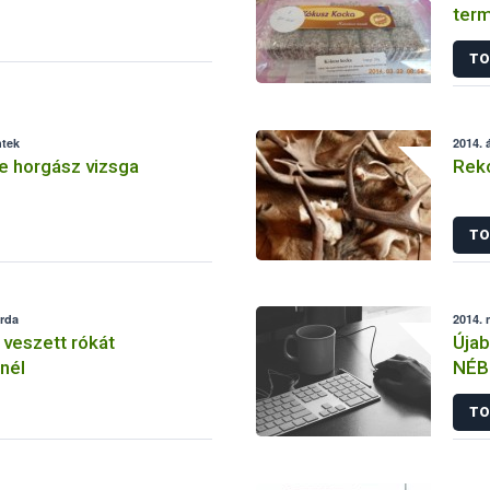
term
TO
ntek
2014. á
 horgász vizsga
Reko
TO
erda
2014. 
 veszett rókát
Újab
nél
NÉBI
TO