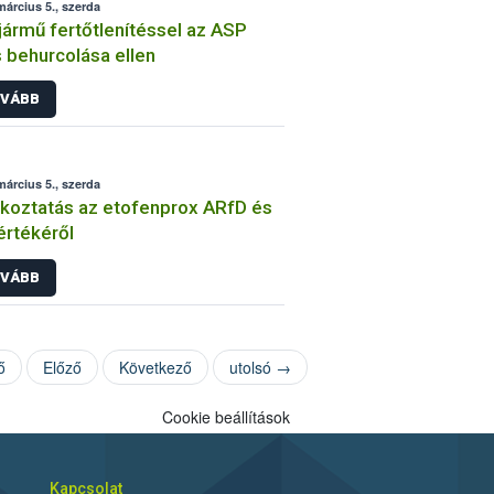
március 5., szerda
ármű fertőtlenítéssel az ASP
s behurcolása ellen
VÁBB
március 5., szerda
koztatás az etofenprox ARfD és
értékéről
VÁBB
ő
Előző
Következő
utolsó →
Cookie beállítások
Kapcsolat