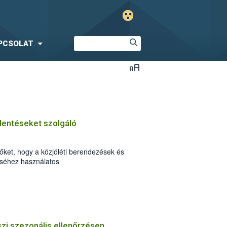
PCSOLAT
elentéseket szolgáló
őket, hogy a közjóléti berendezések és
téséhez használatos
tuk, elérhetők a Nyomtatványok között.
zi szezonális ellenőrzésen