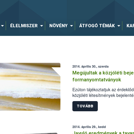
ÉLELMISZER
NÖVÉNY
ÁTFOGÓ TÉMÁK
KA
2014. április 30., szerda
Megújultak a közjóléti bej
formanyomtatványok
Ezúton tájékoztatjuk az érdeklőd
közjóléti létesítmények bejelen
formanyomtatványokat megújítot
TOVÁBB
2014. április 29., kedd
Javuló eredmények a tavas