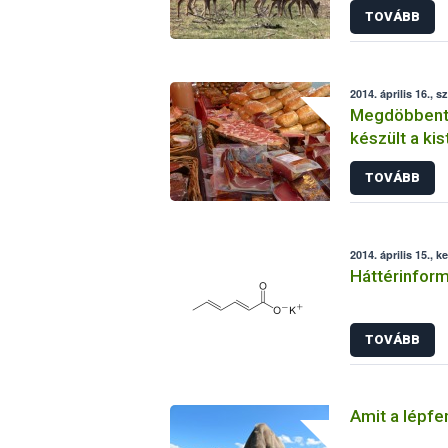
TOVÁBB
2014. április 16., s
Megdöbbentő
készült a kis
TOVÁBB
2014. április 15., k
Háttérinform
TOVÁBB
Amit a lépfen