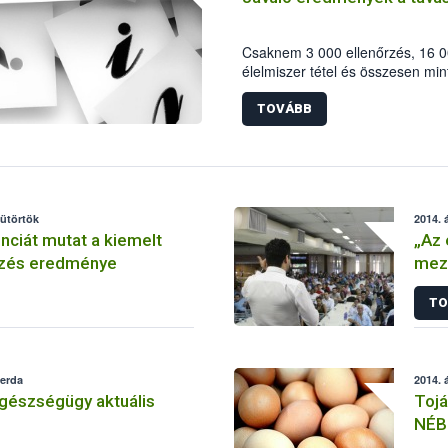
Csaknem 3 000 ellenőrzés, 16 00
élelmiszer tétel és összesen min
szezonális ellenőrzés fő számai
időszakban – a Nemzeti Élelmisz
TOVÁBB
koordinálásával – a gasztronóm
termékekre fókuszált az élelmisz
ellenőrzéssorozat középpontjába
állt.
sütörtök
2014. á
nciát mutat a kiemelt
„Az 
rzés eredménye
mez
és f
TO
zerda
2014. á
gészségügy aktuális
Tojá
NÉB