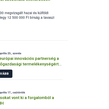
0 megvizsgált hazai és külföldi
tegy 12 500 000 Ft bírság a tavaszi
. A Húsvétot megelőző két hetes
erlánc-biztonsági Hivatal
iai hagyományoknak megfelelő
erlánc-felügyeleti hatóság. Az
n ezúttal az élelmiszer kereskedelemre
prilis 23., szerda
európai innovációs partnerség a
őgazdasági termelékenységért
enntarthatóságért” konferencia
VÁBB
prilis 17., csütörtök
sokat vont ki a forgalomból a
IH