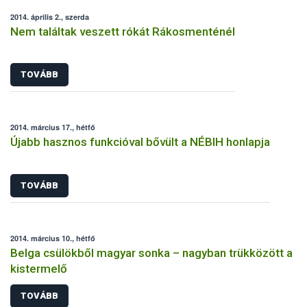
2014. április 2., szerda
Nem találtak veszett rókát Rákosmenténél
TOVÁBB
2014. március 17., hétfő
Újabb hasznos funkcióval bővült a NÉBIH honlapja
TOVÁBB
2014. március 10., hétfő
Belga csülökből magyar sonka – nagyban trükközött a
kistermelő
TOVÁBB