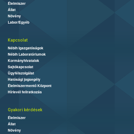
Élelmiszer
Állat
Növény
Labor/Egyéb
Kapcsolat
Nébih Igazgatóságok
Nébih Laboratóriumok
Kormányhivatalok
Sajtókapcsolat
Ügyfélszolgálat
Hatósági jogsegély
Élelmiszermentő Központ
Hírlevél feliratkozás
Gyakori kérdések
Élelmiszer
Állat
Növény