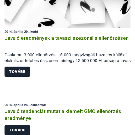
2014. április 29., kedd
Javuló eredmények a tavaszi szezonális ellenőrzésen
Csaknem 3 000 ellenőrzés, 16 000 megvizsgált hazai és külföldi
élelmiszer tétel és összesen mintegy 12 500 000 Ft bírság a tavaszi
szezonális ellenőrzés fő számai. A Húsvétot megelőző két hetes
időszakban – a Nemzeti Élelmiszerlánc-biztonsági Hivatal
TOVÁBB
koordinálásával – a gasztronómiai hagyományoknak megfelelő
termékekre fókuszált az élelmiszerlánc-felügyeleti hatóság. Az
ellenőrzéssorozat középpontjában ezúttal az élelmiszer kereskedel
állt.
2014. április 24., csütörtök
Javuló tendenciát mutat a kiemelt GMO ellenőrzés
eredménye
TOVÁBB