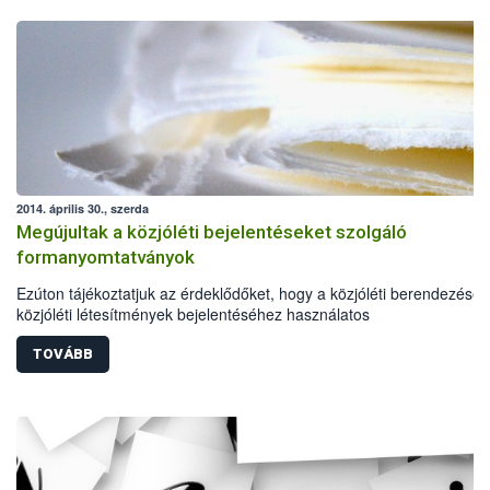
2014. április 30., szerda
Megújultak a közjóléti bejelentéseket szolgáló
formanyomtatványok
Ezúton tájékoztatjuk az érdeklődőket, hogy a közjóléti berendezések
közjóléti létesítmények bejelentéséhez használatos
formanyomtatványokat megújítottuk, elérhetők a Nyomtatványok köz
TOVÁBB